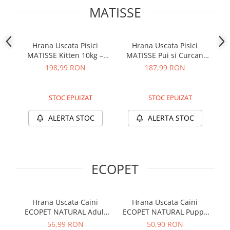
Proteice
Pernuțe
MATISSE
Cremoase
Semi-umede
Semi-umede
Proteice
Pernuțe
Umede
Hrana Uscata Pisici
Hrana Uscata Pisici
MATISSE Kitten 10kg –
MATISSE Pui si Curcan
MA
Îngrijire Câini
Îngrijire Pisici
DELISTAT
10kg – DELISTAT
198,99 RON
187,99 RON
Covorașe Igienice Câini
Așternut Igienic Pisici
Igienă Câini
Igienă Pisici
STOC EPUIZAT
STOC EPUIZAT
Șampoane Câini
Antiparazitare Pisici
Antiparazitare Câini
Vitamine Pisici
ALERTA STOC
ALERTA STOC
Vitamine Câini
Perii & Piepteni Pisici
Perii & Piepteni
Accesorii Pisici
Accesorii Câini
Culcușuri & Saltele Pisici
ECOPET
Culcușuri & Saltele Câini
Ansambluri Pisici
Castroane și Adapatori
Castroane & Adapatori Pisici
Cuști și Genți
Cuști & Genți Pisici
Hrana Uscata Caini
Hrana Uscata Caini
Zgărzi, Lese & Hamuri
Litiere Pisici
ECOPET NATURAL Adult
ECOPET NATURAL Puppy
E
Medium Miel 2,5kg –
Medium 2,5kg – DELISTAT
Me
Jucării Câini
Jucării Pisici
56,99 RON
50,90 RON