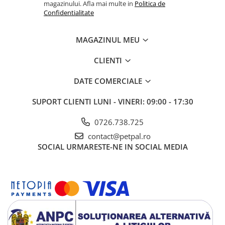
proteinele din carne de porc, pasăre sau somon, sau celor cu
magazinului. Afla mai multe in
Politica de
afecțiuni renale severe.
Confidentialitate
MAGAZINUL MEU
CLIENTI
DATE COMERCIALE
SUPORT CLIENTI
LUNI - VINERI: 09:00 - 17:30
0726.738.725
contact@petpal.ro
SOCIAL
URMARESTE-NE IN SOCIAL MEDIA