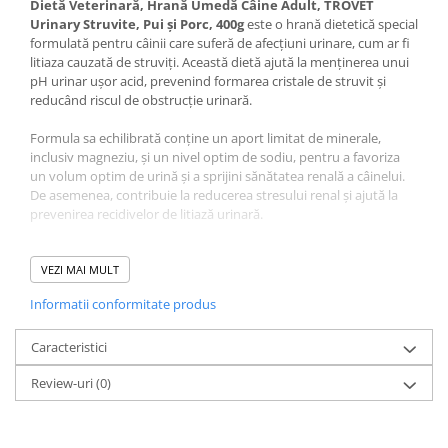
Dietă Veterinară, Hrană Umedă Câine Adult, TROVET
Urinary Struvite, Pui și Porc, 400g
este o hrană dietetică special
formulată pentru câinii care suferă de afecțiuni urinare, cum ar fi
litiaza cauzată de struviți. Această dietă ajută la menținerea unui
pH urinar ușor acid, prevenind formarea cristale de struvit și
reducând riscul de obstrucție urinară.
Formula sa echilibrată conține un aport limitat de minerale,
inclusiv magneziu, și un nivel optim de sodiu, pentru a favoriza
un volum optim de urină și a sprijini sănătatea renală a câinelui.
De asemenea, contribuie la reducerea stresului renal și ajută la
prevenirea recidivelor de litiază urinară.
Beneficii:
Menține un pH urinar ușor acid, prevenind formarea
struviților, conținut limitat de minerale pentru prevenirea
VEZI MAI MULT
formării cristalelor, nivel optim de sodiu care susține un volum
Informatii conformitate produs
corespunzător de urină, reducerea cantității de magneziu pentru
prevenirea altor probleme urinare pe termen lung, poate fi
administrată pe termen lung, conform recomandării medicului
Caracteristici
veterinar.
Review-uri
(0)
TROVET Dog Urinary Struvit ASD
este ideală pentru câinii
diagnosticați cu litiază urinară cu struviți, fiind eficientă în
tratarea simptomelor și prevenirea recidivelor.