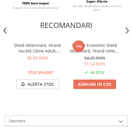
Super Oferte
100% bani inapoi
La sute de produse pentru caini si
Ai pana la 14 zile drept de retur
pisici
RECOMANDARI
Dietă Veterinară, Hrană
Pachet Economic Dietă
P
-5%
Uscată Câine Adult,
Veterinară, Hrană Umedă
Ve
TROVET Weight &
Câine Adult, TROVET
86,99 RON
54,25 RON
Diabetic, Pasăre și Pește,
Hypoallergenic, Curcan,
H
51,54 RON
3kg
3x400g
STOC EPUIZAT
IN STOC
ALERTA STOC
ADAUGA IN COS
Descriere