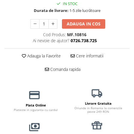
Haine Câini
Zgărzi & Hamuri
IN STOC
Durata de livrare:
1-5 zile lucrătoare
ADAUGA IN COS
Cod Produs:
MF.10816
Ai nevoie de ajutor?
0726.738.725
Adauga la Favorite
Cere informatii
Comanda rapida
Livrare Gratuita
Plata Online
Oriunde in Romania la comenzile
Plateste in siguranta cu cardul
peste 249 RON