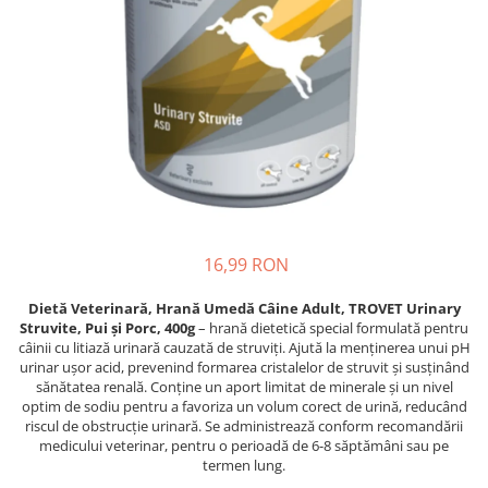
Proteice
Pernuțe
Cremoase
Semi-umede
Semi-umede
Proteice
Pernuțe
Umede
Îngrijire Câini
Îngrijire Pisici
Covorașe Igienice Câini
Așternut Igienic Pisici
Igienă Câini
Igienă Pisici
Șampoane Câini
Antiparazitare Pisici
Antiparazitare Câini
Vitamine Pisici
16,99 RON
Vitamine Câini
Perii & Piepteni Pisici
Perii & Piepteni
Accesorii Pisici
Dietă Veterinară, Hrană Umedă Câine Adult, TROVET Urinary
Accesorii Câini
Struvite, Pui și Porc, 400g
– hrană dietetică special formulată pentru
Culcușuri & Saltele Pisici
câinii cu litiază urinară cauzată de struviți. Ajută la menținerea unui pH
Culcușuri & Saltele Câini
Ansambluri Pisici
urinar ușor acid, prevenind formarea cristalelor de struvit și susținând
Castroane și Adapatori
Castroane & Adapatori Pisici
sănătatea renală. Conține un aport limitat de minerale și un nivel
optim de sodiu pentru a favoriza un volum corect de urină, reducând
Cuști și Genți
Cuști & Genți Pisici
riscul de obstrucție urinară. Se administrează conform recomandării
Zgărzi, Lese & Hamuri
Litiere Pisici
medicului veterinar, pentru o perioadă de 6-8 săptămâni sau pe
termen lung.
Jucării Câini
Jucării Pisici