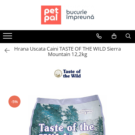
Toate Produsele
Câini
Hrană Uscată Câini
Hrana Uscata Caini TASTE OF THE WILD Sierra
Câine Junior
Mountain 12,2kg
Câine Adult
Câine Senior
Hrană Umedă Câini
Câine Junior
Câine Adult
Diete Veterinare Câini
-5%
Uscată
Umedă
Recompense Câini
Biscuiți