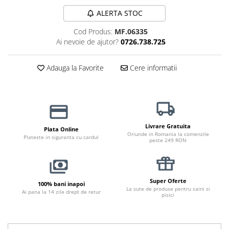
Jucării Câini
ALERTA STOC
Haine Câini
Cod Produs:
MF.06335
Pisici
Ai nevoie de ajutor?
0726.738.725
Hrană Uscată Pisică
Pisică Junior
Adauga la Favorite
Cere informatii
Pisică Adult
Pisică Senior
Hrană Umedă Pisică
Pisică Junior
Livrare Gratuita
Plata Online
Oriunde in Romania la comenzile
Pisică Adult
Plateste in siguranta cu cardul
peste 249 RON
Pisică Senior
Diete Veterinare Pisică
Uscată
Super Oferte
100% bani inapoi
La sute de produse pentru caini si
Umedă
Ai pana la 14 zile drept de retur
pisici
Recompense Pisici
Cremoase