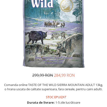
Piele Presată
Proteice
Cremoase
Semi-umede
Pernuțe
Îngrijire Câini
Covorașe Igienice Câini
Igienă Câini
Șampoane Câini
Antiparazitare Câini
Vitamine Câini
Perii & Piepteni
299,99 RON
284,99 RON
Accesorii Câini
Comanda online TASTE OF THE WILD SIERRA MOUNTAIN ADULT 13kg,
Culcușuri & Saltele Câini
o hrana uscata de calitate superioara, fara cereale, pentru caini adulti.
Castroane și Adapatori
STOC EPUIZAT
Cuști și Genți
Durata de livrare:
1-5 zile lucrătoare
Zgărzi, Lese & Hamuri