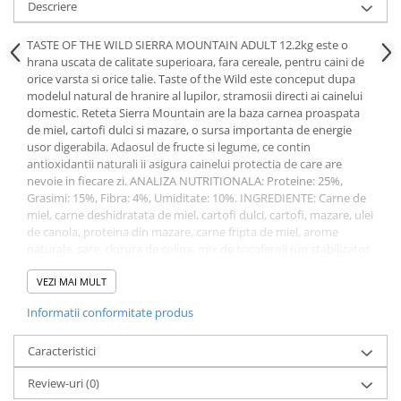
Descriere
Pernuțe
Semi-umede
TASTE OF THE WILD SIERRA MOUNTAIN ADULT 12.2kg este o
Proteice
hrana uscata de calitate superioara, fara cereale, pentru caini de
Umede
orice varsta si orice talie. Taste of the Wild este conceput dupa
modelul natural de hranire al lupilor, stramosii directi ai cainelui
Îngrijire Pisici
domestic. Reteta Sierra Mountain are la baza carnea proaspata
Așternut Igienic Pisici
de miel, cartofi dulci si mazare, o sursa importanta de energie
usor digerabila. Adaosul de fructe si legume, ce contin
Igienă Pisici
antioxidantii naturali ii asigura cainelui protectia de care are
Antiparazitare Pisici
nevoie in fiecare zi. ANALIZA NUTRITIONALA: Proteine: 25%,
Grasimi: 15%, Fibra: 4%, Umiditate: 10%. INGREDIENTE: Carne de
Vitamine Pisici
miel, carne deshidratata de miel, cartofi dulci, cartofi, mazare, ulei
Perii & Piepteni Pisici
de canola, proteina din mazare, carne fripta de miel, arome
Accesorii Pisici
naturale, sare, clorura de colina, mix de tocoferoli (un stabilizator
natural si sursa de vitamina E), radacina de cicoare, taurina, rosii,
Culcușuri & Saltele Pisici
coacaze negre, zmeura, extract de yucca schidigera, produse
VEZI MAI MULT
Ansambluri Pisici
fermementate de Enterrococcus faecium, Lactobacillus
Informatii conformitate produs
acidophilus, Lactobacillus casei si Lactobacillus Plantarum,
Castroane & Adapatori Pisici
extract de Trichoderma longibrachiatum deshidratat, supliment
Cuști & Genți Pisici
Vitamina E, proteinat de fier, proteinat de zinc, proteinat de
Caracteristici
Litiere Pisici
cupru, sulfat feros, sulfat de zinc, sulfat de cupru, iodura de
Review-uri
(0)
potasiu, mononitrat de tiamina (vitamina B1), proteinat de
Jucării Pisici