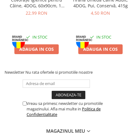
Batoane Rozătoare
Câine, 4DOG, 60x90cm, 10
4DOG, Pui, Conservă, 415g
Îngrijire Rozătoare
bucăți
22,99 RON
4,50 RON
Așternut Igienic Rozătoare
Cuști Rozătoare
Pești
IN STOC
IN STOC
Acvarii
ADAUGA IN COS
ADAUGA IN COS
Accesorii Acvarii
Hrană
Hrană Pești
Newsletter
Nu rata ofertele si promotiile noastre
Hrană Broaște Țestoase
Întreținere Acvariu
Tratament Apă
Vreau sa primesc newsletter cu promotiile
magazinului. Afla mai multe in
Politica de
Confidentialitate
MAGAZINUL MEU