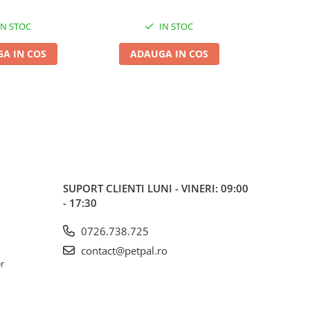
IN STOC
IN STOC
A IN COS
ADAUGA IN COS
ADA
SUPORT CLIENTI
LUNI - VINERI: 09:00
- 17:30
0726.738.725
contact@petpal.ro
er