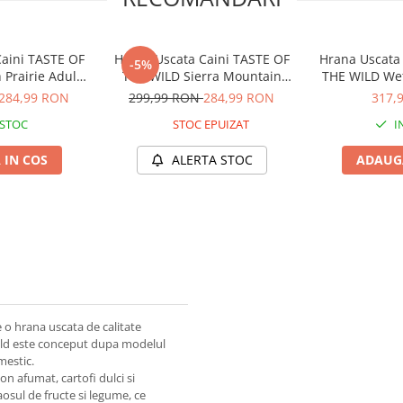
aini TASTE OF
Hrana Uscata Caini TASTE OF
Hrana Uscata
-5%
Prairie Adult
THE WILD Sierra Mountain
THE WILD Wet
2kg
12,2kg
DEL
284,99 RON
299,99 RON
284,99 RON
317,
 STOC
STOC EPUIZAT
I
 IN COS
ALERTA STOC
ADAUGA
 o hrana uscata de calitate
 Wild este conceput dupa modelul
mestic.
n afumat, cartofi dulci si
osul de fructe si legume, ce