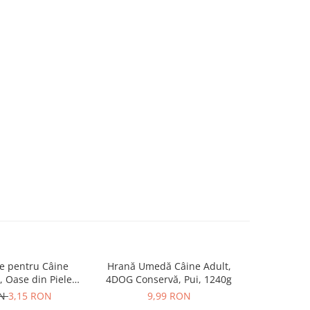
 pentru Câine
Hrană Umedă Câine Adult,
Pachet Ec
-4%
 Oase din Piele
4DOG Conservă, Pui, 1240g
Caini BRI
.5cm, 3 bucăți
Mediu
ON
3,15 RON
9,99 RON
319,98