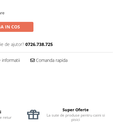
are
A IN COS
ie de ajutor?
0726.738.725
informatii
Comanda rapida
Super Oferte
i
La sute de produse pentru caini si
de retur
pisici