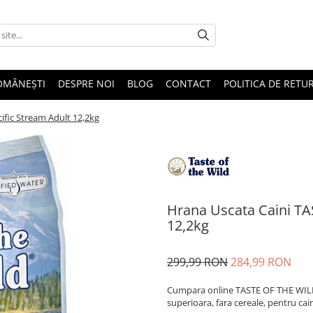
OMÂNEȘTI
DESPRE NOI
BLOG
CONTACT
POLITICA DE RETU
fic Stream Adult 12,2kg
Hrana Uscata Caini TA
12,2kg
299,99 RON
284,99 RON
Cumpara online TASTE OF THE WILD
superioara, fara cereale, pentru cain