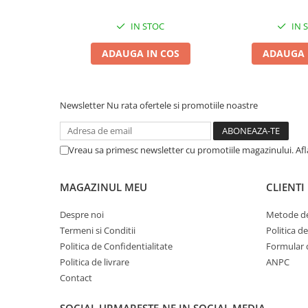
Zgărzi & Hamuri
IN STOC
IN 
Păsări
Hrană Păsări
ADAUGA IN COS
ADAUGA 
Meniuri Păsări
Suplimente Nutritive
Delicii Păsări
Newsletter
Nu rata ofertele si promotiile noastre
Batoane
Îngrijire Păsări
Vreau sa primesc newsletter cu promotiile magazinului. Af
Așternut Igienic Păsări
Colivii
MAGAZINUL MEU
CLIENTI
Colivii
Despre noi
Metode de
Rozătoare
Termeni si Conditii
Politica d
Hrană Rozătoare
Politica de Confidentialitate
Formular 
Fân Rozătoare
Politica de livrare
ANPC
Meniuri Rozătoare
Contact
Delicii Rozătoare