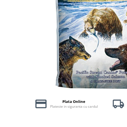
Piele Presată
Proteice
Cremoase
Semi-umede
Pernuțe
Îngrijire Câini
Covorașe Igienice Câini
Igienă Câini
Șampoane Câini
Antiparazitare Câini
Vitamine Câini
Perii & Piepteni
Accesorii Câini
Plata Online
Culcușuri & Saltele Câini
Plateste in siguranta cu cardul
Castroane și Adapatori
Cuști și Genți
Zgărzi, Lese & Hamuri