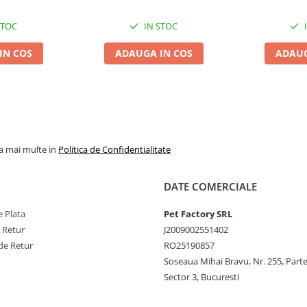
STOC
IN STOC
IN COS
ADAUGA IN COS
ADAUG
la mai multe in
Politica de Confidentialitate
DATE COMERCIALE
 Plata
Pet Factory SRL
e Retur
J2009002551402
de Retur
RO25190857
Soseaua Mihai Bravu, Nr. 255, Part
Sector 3, Bucuresti