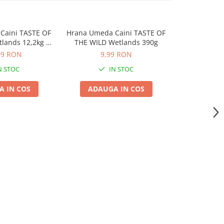
 Caini TASTE OF
Hrana Umeda Caini TASTE OF
Hrana Uscat
-5%
lands 12,2kg –
THE WILD Wetlands 390g
THE WILD Pi
ISTAT
99 RON
9,99 RON
315,00 R
N STOC
IN STOC
 IN COS
ADAUGA IN COS
ADAUG