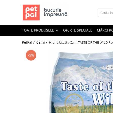
Toate Produsele
Câini
TOATE PRODUSELE
OFERTE SPECIALE
MĂRCI R
Hrană Uscată Câini
Câine Junior
PetPal /
Câini /
Hrana Uscata Caini TASTE OF THE WILD Paci
Câine Adult
Câine Senior
-5%
Hrană Umedă Câini
Câine Junior
Câine Adult
Diete Veterinare Câini
Uscată
Umedă
Recompense Câini
Biscuiți