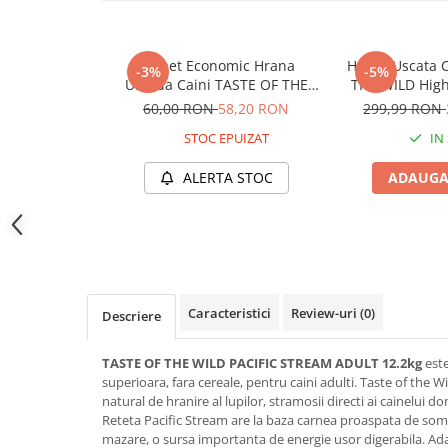
Jucării Câini
Haine Câini
Pachet Economic Hrana
Hrana Uscata C
-3%
-5%
Pisici
Umeda Caini TASTE OF THE
THE WILD High 
Hrană Uscată Pisică
WILD Southwest Canyon
12,
60,00 RON
58,20 RON
299,99 RON
6x390g
Pisică Junior
STOC EPUIZAT
IN
Pisică Adult
ALERTA STOC
ADAUGA
Pisică Senior
Hrană Umedă Pisică
Pisică Junior
Pisică Adult
Pisică Senior
Caracteristici
Review-uri
(0)
Descriere
Diete Veterinare Pisică
Uscată
TASTE OF THE WILD PACIFIC STREAM ADULT 12.2kg
este
Umedă
superioara, fara cereale, pentru caini adulti. Taste of the
Recompense Pisici
natural de hranire al lupilor, stramosii directi ai cainelui do
Reteta Pacific Stream are la baza carnea proaspata de somo
Cremoase
mazare, o sursa importanta de energie usor digerabila. Ada