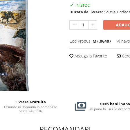
IN STOC
Durata de livrare:
1-5 zile lucrăto
ADAUG
Cod Produs:
MF.06407
Ai nevo
Adauga la Favorite
Cere 
Livrare Gratuita
100% bani inapo
Oriunde in Romania la comenzile
Ai pana la 14 zile drept 
peste 249 RON
RECOMANDARI