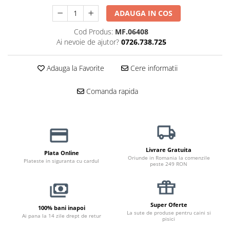
Jucării Câini
ADAUGA IN COS
Haine Câini
Cod Produs:
MF.06408
Pisici
Ai nevoie de ajutor?
0726.738.725
Hrană Uscată Pisică
Pisică Junior
Adauga la Favorite
Cere informatii
Pisică Adult
Comanda rapida
Pisică Senior
Hrană Umedă Pisică
Pisică Junior
Pisică Adult
Pisică Senior
Livrare Gratuita
Plata Online
Oriunde in Romania la comenzile
Plateste in siguranta cu cardul
Diete Veterinare Pisică
peste 249 RON
Uscată
Umedă
Recompense Pisici
Super Oferte
100% bani inapoi
La sute de produse pentru caini si
Ai pana la 14 zile drept de retur
pisici
Cremoase