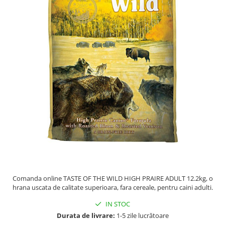
Piele Presată
Proteice
Cremoase
Semi-umede
Pernuțe
Îngrijire Câini
Covorașe Igienice Câini
Igienă Câini
Șampoane Câini
Antiparazitare Câini
Vitamine Câini
Perii & Piepteni
Accesorii Câini
Comanda online TASTE OF THE WILD HIGH PRAIRE ADULT 12.2kg, o
Culcușuri & Saltele Câini
hrana uscata de calitate superioara, fara cereale, pentru caini adulti.
Castroane și Adapatori
IN STOC
Cuști și Genți
Durata de livrare:
1-5 zile lucrătoare
Zgărzi, Lese & Hamuri