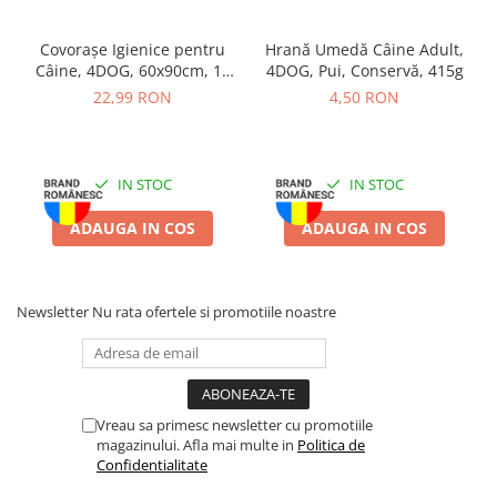
Batoane Rozătoare
Îngrijire Rozătoare
Covorașe Igienice pentru
Hrană Umedă Câine Adult,
Câine, 4DOG, 60x90cm, 10
4DOG, Pui, Conservă, 415g
Așternut Igienic Rozătoare
bucăți
22,99 RON
4,50 RON
Cuști Rozătoare
Pești
Acvarii
IN STOC
IN STOC
Accesorii Acvarii
Hrană
ADAUGA IN COS
ADAUGA IN COS
Hrană Pești
Hrană Broaște Țestoase
Newsletter
Nu rata ofertele si promotiile noastre
Întreținere Acvariu
Tratament Apă
Vreau sa primesc newsletter cu promotiile
magazinului. Afla mai multe in
Politica de
Confidentialitate