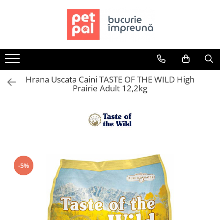
Toate Produsele
Câini
Hrană Uscată Câini
Hrana Uscata Caini TASTE OF THE WILD High
Câine Junior
Prairie Adult 12,2kg
Câine Adult
Câine Senior
Hrană Umedă Câini
Câine Junior
Câine Adult
Diete Veterinare Câini
-5%
Uscată
Umedă
Recompense Câini
Biscuiți