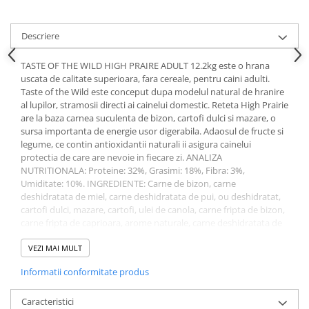
Pernuțe
Semi-umede
Descriere
Proteice
Umede
TASTE OF THE WILD HIGH PRAIRE ADULT 12.2kg este o hrana
Îngrijire Pisici
uscata de calitate superioara, fara cereale, pentru caini adulti.
Taste of the Wild este conceput dupa modelul natural de hranire
Așternut Igienic Pisici
al lupilor, stramosii directi ai cainelui domestic. Reteta High Prairie
Igienă Pisici
are la baza carnea suculenta de bizon, cartofi dulci si mazare, o
sursa importanta de energie usor digerabila. Adaosul de fructe si
Antiparazitare Pisici
legume, ce contin antioxidantii naturali ii asigura cainelui
Vitamine Pisici
protectia de care are nevoie in fiecare zi. ANALIZA
NUTRITIONALA: Proteine: 32%, Grasimi: 18%, Fibra: 3%,
Perii & Piepteni Pisici
Umiditate: 10%. INGREDIENTE: Carne de bizon, carne
Accesorii Pisici
deshidratata de miel, carne deshidratata de pui, ou deshidratat,
cartofi dulci, mazare, cartofi, ulei de canola, carne fripta de bizon,
Culcușuri & Saltele Pisici
carne fripta de caprioara, arome naturale, carne deshidratata de
Ansambluri Pisici
peste oceanic, sare, clorura de colina, radacina de cicoare, rosii,
Castroane & Adapatori Pisici
coacaze negre, zmeura, extract de yucca schidigera, produse
VEZI MAI MULT
fermementate de Enterrococcus faecium, Lactobacillus
Cuști & Genți Pisici
Informatii conformitate produs
acidophilus, Lactobacillus casei si Lactobacillus Plantarum,
Litiere Pisici
extract de Trichoderma longibrachiatum deshidratat, supliment
Jucării Pisici
de Vitamina E, proteinat de fier, proteinat de zinc, proteinat de
Caracteristici