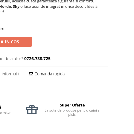
aerului, această cușcă garantează siguranța și confortul
Nordic Sky
o face ușor de integrat în orice decor. Ideală
ar!
are
A IN COS
ie de ajutor?
0726.738.725
informatii
Comanda rapida
Super Oferte
i
La sute de produse pentru caini si
de retur
pisici