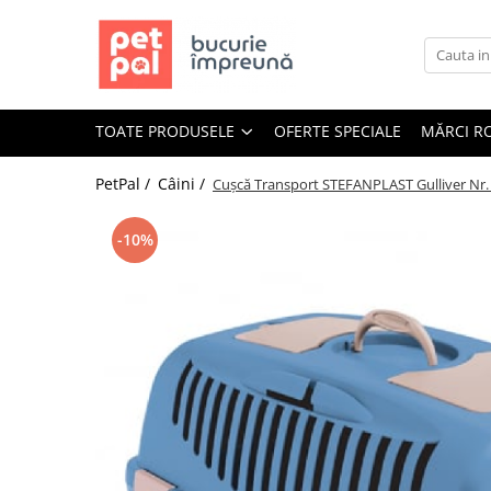
Toate Produsele
Câini
TOATE PRODUSELE
OFERTE SPECIALE
MĂRCI R
Hrană Uscată Câini
Câine Junior
PetPal /
Câini /
Cușcă Transport STEFANPLAST Gulliver Nr. 
Câine Adult
Câine Senior
-10%
Hrană Umedă Câini
Câine Junior
Câine Adult
Diete Veterinare Câini
Uscată
Umedă
Recompense Câini
Biscuiți