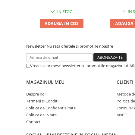
Zgărzi & Hamuri
IN STOC
IN 
Păsări
Hrană Păsări
ADAUGA IN COS
ADAUGA 
Meniuri Păsări
Suplimente Nutritive
Delicii Păsări
Newsletter
Nu rata ofertele si promotiile noastre
Batoane
Îngrijire Păsări
Vreau sa primesc newsletter cu promotiile magazinului. Af
Așternut Igienic Păsări
Colivii
MAGAZINUL MEU
CLIENTI
Colivii
Despre noi
Metode de
Rozătoare
Termeni si Conditii
Politica d
Hrană Rozătoare
Politica de Confidentialitate
Formular 
Fân Rozătoare
Politica de livrare
ANPC
Meniuri Rozătoare
Contact
Delicii Rozătoare