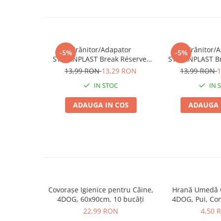
Pernuțe
Semi-umede
Proteice
Umede
Hrănitor/Adapator
Hrănitor/
-5%
-5%
Îngrijire Pisici
STEFANPLAST Break Réserve,
STEFANPLAST Br
Stone Grey, 0,65L
Nordic Sk
13,99 RON
13,29 RON
13,99 RON
1
Așternut Igienic Pisici
Igienă Pisici
IN STOC
IN 
Antiparazitare Pisici
ADAUGA IN COS
ADAUGA 
Vitamine Pisici
Perii & Piepteni Pisici
Accesorii Pisici
Culcușuri & Saltele Pisici
Ansambluri Pisici
Castroane & Adapatori Pisici
Cuști & Genți Pisici
Covorașe Igienice pentru Câine,
Hrană Umedă C
4DOG, 60x90cm, 10 bucăți
4DOG, Pui, Co
Litiere Pisici
22,99 RON
4,50 
Jucării Pisici