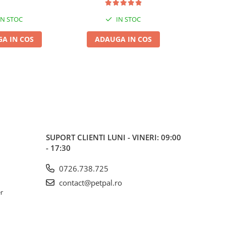
IN STOC
IN STOC
A IN COS
ADAUGA IN COS
ADA
SUPORT CLIENTI
LUNI - VINERI: 09:00
- 17:30
0726.738.725
contact@petpal.ro
er