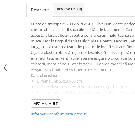
Jucării Câini
Review-uri
(0)
Descriere
Haine Câini
Pisici
Cușca de transport STEFANPLAST Gulliver Nr. 2 este perfectă
confortabile ale pisicii sau câinelui tău de talie medie. Cu
Hrană Uscată Pisică
aceasta oferă suficient spațiu pentru ca animalul tău să se 
Pisică Junior
mișca ușor în timpul deplasărilor. Ideală pentru excursii, viz
lungi, cușca este realizată din plastic de înaltă calitate, fiin
Pisică Adult
Ușa de plastic robustă, ușor de deschis și închis, asigură un
Pisică Senior
animalul tău, iar ventilațiile laterale asigură o circulație bu
Hrană Umedă Pisică
călătorii, menținându-l confortabil. Culoarea modernă
Nor
elegant și rafinat, potrivit pentru orice mediu.
Pisică Junior
Caracteristici:
Pisică Adult
Dimensiuni: 55x36x35 cm
Ușă de plastic rezistentă pentru acces rapid și sigur
Pisică Senior
Design robust, ideal pentru transportul pisicilor și câini
Diete Veterinare Pisică
Ventilație laterală pentru o aerisire optimă
VEZI MAI MULT
Ușor de curățat și întreținut
Uscată
Alege cușca STEFANPLAST Gulliver Nr. 2 pentru un transport 
Umedă
Informatii conformitate produs
animalului tău de companie, indiferent de destinație!
Recompense Pisici
Cremoase