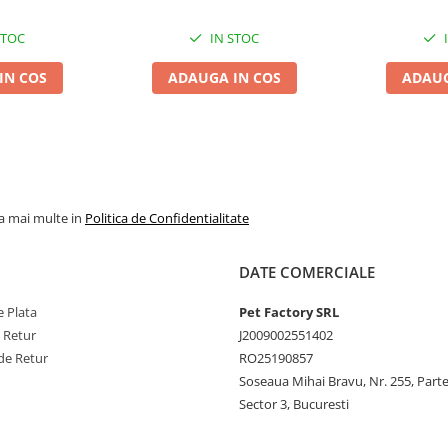
STOC
IN STOC
IN COS
ADAUGA IN COS
ADAUG
la mai multe in
Politica de Confidentialitate
DATE COMERCIALE
 Plata
Pet Factory SRL
e Retur
J2009002551402
de Retur
RO25190857
Soseaua Mihai Bravu, Nr. 255, Part
Sector 3, Bucuresti