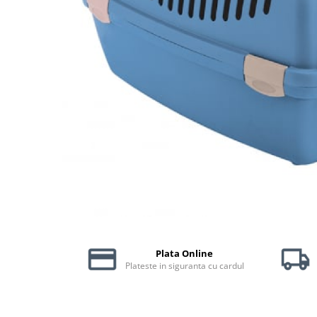
Piele Presată
Proteice
Cremoase
Semi-umede
Pernuțe
Îngrijire Câini
Covorașe Igienice Câini
Igienă Câini
Șampoane Câini
Antiparazitare Câini
Vitamine Câini
Perii & Piepteni
Accesorii Câini
Plata Online
Culcușuri & Saltele Câini
Plateste in siguranta cu cardul
Castroane și Adapatori
Cuști și Genți
Zgărzi, Lese & Hamuri