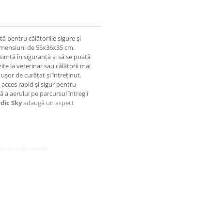
 pentru călătoriile sigure și
 dimensiuni de 55x36x35 cm,
simtă în siguranță și să se poată
ite la veterinar sau călătorii mai
d ușor de curățat și întreținut.
 acces rapid și sigur pentru
nă a aerului pe parcursul întregii
dic Sky
adaugă un aspect
lor de talie medie
sigur, confortabil și practic al