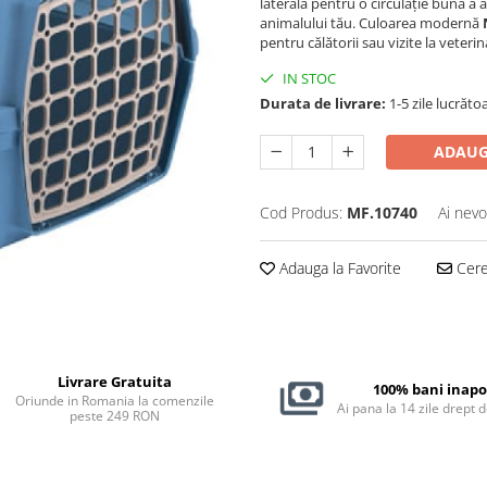
laterală pentru o circulație bună a 
animalului tău. Culoarea modernă
pentru călătorii sau vizite la veterin
IN STOC
Durata de livrare:
1-5 zile lucrăto
ADAUG
Cod Produs:
MF.10740
Ai nevo
Adauga la Favorite
Cere 
Livrare Gratuita
100% bani inapo
Oriunde in Romania la comenzile
Ai pana la 14 zile drept 
peste 249 RON