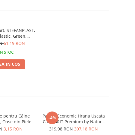
rt, STEFANPLAST,
lastic, Green,
2x30 cm
ON
61,19 RON
IN STOC
A IN COS
 pentru Câine
Pachet Economic Hrana Uscata
Hrană U
-4%
 Oase din Piele
Caini BRIT Premium by Nature
4DOG Con
.5cm, 3 bucăți
Medium Adult 2x15kg
ON
3,15 RON
319,98 RON
307,18 RON