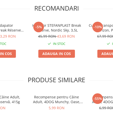
RECOMANDARI
Adapator
Hrănitor STEFANPLAST Break
Cușcă Transpo
-5%
-10%
eak Réserve,
Réserve, Nordic Sky, 3,5L
Horizon, P
y, 0,65L
48x3
3,29 RON
45,99 RON
43,69 RON
67,99 R
STOC
IN STOC
IN COS
ADAUGA IN COS
ADAUG
PRODUSE SIMILARE
âine Adult,
Recompense pentru Câine
Recompense
-55%
nservă, 415g
Adult, 4DOG Munchy, Oase,
Adult, 4DOG,
Vită, 10cm, 3 bucăți
Presată, 8
RON
5,99 RON
6,99 R