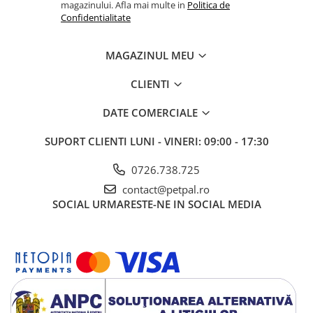
magazinului. Afla mai multe in
Politica de
Confidentialitate
CONSTITUENŢI ANALITICI:
Proteină: 28,0% - Celuloză brută:
6,7% - Conţinut de grăsimi: 13,0% - Cenuşă brută: 5,8%.
MAGAZINUL MEU
MOD DE ÎNTREBUINŢARE:
a se consulta tabelul. Număr de
lot/Număr de identificare fabricant/Data de expirare: a se vedea
CLIENTI
informaţiile înscrise pe ambalaj. A se păstra într-un loc uscat şi
rece.
DATE COMERCIALE
*L.I.P.: proteină selecţionată pentru gradul înalt de digestibilitate.
SUPORT CLIENTI
LUNI - VINERI: 09:00 - 17:30
0726.738.725
contact@petpal.ro
SOCIAL
URMARESTE-NE IN SOCIAL MEDIA