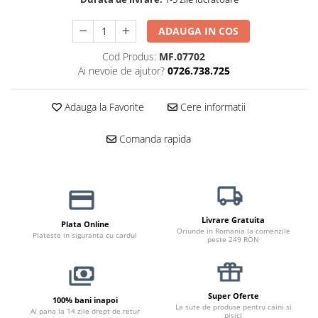
Jucării Câini
ADAUGA IN COS
Haine Câini
Pisici
Cod Produs:
MF.07702
Hrană Uscată Pisică
Ai nevoie de ajutor?
0726.738.725
Pisică Junior
Adauga la Favorite
Cere informatii
Pisică Adult
Pisică Senior
Comanda rapida
Hrană Umedă Pisică
Pisică Junior
Pisică Adult
Pisică Senior
Livrare Gratuita
Diete Veterinare Pisică
Plata Online
Oriunde in Romania la comenzile
Plateste in siguranta cu cardul
peste 249 RON
Uscată
Umedă
Recompense Pisici
Super Oferte
100% bani inapoi
Cremoase
La sute de produse pentru caini si
Ai pana la 14 zile drept de retur
pisici