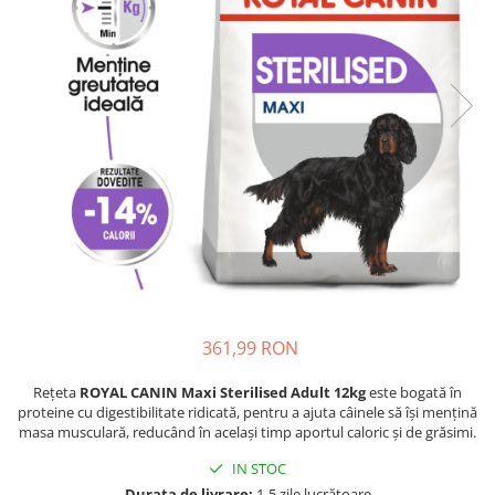
Piele Presată
Proteice
Cremoase
Semi-umede
Pernuțe
Îngrijire Câini
Covorașe Igienice Câini
Igienă Câini
Șampoane Câini
Antiparazitare Câini
Vitamine Câini
Perii & Piepteni
361,99 RON
Accesorii Câini
Rețeta
ROYAL CANIN Maxi Sterilised Adult 12kg
este bogată în
Culcușuri & Saltele Câini
proteine cu digestibilitate ridicată, pentru a ajuta câinele să își mențină
Castroane și Adapatori
masa musculară, reducând în același timp aportul caloric și de grăsimi.
Cuști și Genți
IN STOC
Zgărzi, Lese & Hamuri
Durata de livrare:
1-5 zile lucrătoare