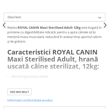
Pernuțe
Semi-umede
Proteice
Descriere
Umede
Îngrijire Pisici
Rețeta
ROYAL CANIN Maxi Sterilised Adult 12kg
este bogată în
proteine cu digestibilitate ridicată, pentru a ajuta câinele să își
Așternut Igienic Pisici
mențină masa musculară, reducând în același timp aportul caloric
Igienă Pisici
și de grăsimi.
Antiparazitare Pisici
Caracteristici ROYAL CANIN
Vitamine Pisici
Maxi Sterilised Adult, hrană
Perii & Piepteni Pisici
uscată câine sterilizat, 12kg:
Accesorii Pisici
Culcușuri & Saltele Pisici
• Menține greutatea ideală
Ansambluri Pisici
După sterilizare, metabolismul câinelui dumneavoastră
Castroane & Adapatori Pisici
încetinește, însă pofta lui de mâncare poate rămâne
VEZI MAI MULT
Cuști & Genți Pisici
neschimbată. Deși poate fi dificil să mențineți conformația
Litiere Pisici
atletică a câinelui dumneavoastră, o formulă nutrițională
Informatii conformitate produs
completă, de calitate superioară poate ajuta câinele să se
Jucării Pisici
mențină activ și în formă.