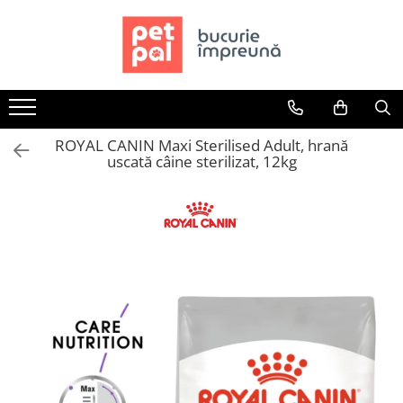
Toate Produsele
Câini
Hrană Uscată Câini
ROYAL CANIN Maxi Sterilised Adult, hrană
Câine Junior
uscată câine sterilizat, 12kg
Câine Adult
Câine Senior
Hrană Umedă Câini
Câine Junior
Câine Adult
Diete Veterinare Câini
Uscată
Umedă
Recompense Câini
Biscuiți