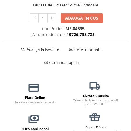
Durata de livrare:
1-5 zile lucrătoare
Jucării Câini
Haine Câini
ADAUGA IN COS
Pisici
Cod Produs:
MF.04535
Hrană Uscată Pisică
Ai nevoie de ajutor?
0726.738.725
Pisică Junior
Pisică Adult
Adauga la Favorite
Cere informatii
Pisică Senior
Hrană Umedă Pisică
Comanda rapida
Pisică Junior
Pisică Adult
Pisică Senior
Diete Veterinare Pisică
Livrare Gratuita
Plata Online
Oriunde in Romania la comenzile
Uscată
Plateste in siguranta cu cardul
peste 249 RON
Umedă
Recompense Pisici
Cremoase
Super Oferte
100% bani inapoi