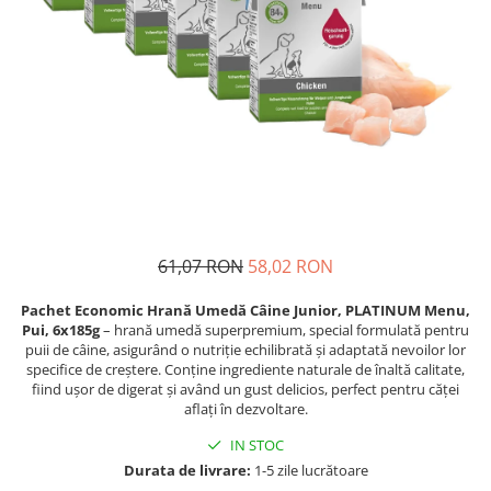
Proteice
Pernuțe
Cremoase
Semi-umede
Semi-umede
Proteice
Pernuțe
Umede
Îngrijire Câini
Îngrijire Pisici
Covorașe Igienice Câini
Așternut Igienic Pisici
Igienă Câini
Igienă Pisici
Șampoane Câini
Antiparazitare Pisici
Antiparazitare Câini
Vitamine Pisici
61,07 RON
58,02 RON
Vitamine Câini
Perii & Piepteni Pisici
Perii & Piepteni
Accesorii Pisici
Pachet Economic Hrană Umedă Câine Junior, PLATINUM Menu,
Accesorii Câini
Pui, 6x185g
– hrană umedă superpremium, special formulată pentru
Culcușuri & Saltele Pisici
puii de câine, asigurând o nutriție echilibrată și adaptată nevoilor lor
Culcușuri & Saltele Câini
Ansambluri Pisici
specifice de creștere. Conține ingrediente naturale de înaltă calitate,
Castroane și Adapatori
Castroane & Adapatori Pisici
fiind ușor de digerat și având un gust delicios, perfect pentru căței
aflați în dezvoltare.
Cuști și Genți
Cuști & Genți Pisici
IN STOC
Zgărzi, Lese & Hamuri
Litiere Pisici
Durata de livrare:
1-5 zile lucrătoare
Jucării Câini
Jucării Pisici