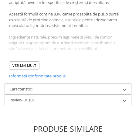
adaptată nevoilor lor specifice de creștere și dezvoltare.
Această formulă conține 83% carne proaspătă de pui, o sursă
excelentă de proteine animale, esențiale pentru dezvoltarea
musculaturii și întărirea sistemului imunitar.
Ingrediente naturale, precum legumele și uleiul de somon,
asigură un aport optim de nutrienți esențiali, contribuind la
sănătatea digestivă și la un metabolism echilibrat.
PLATINUM Menu este îmbogățit cu vitamine și minerale necesare
pentru susținerea oaselor și articulațiilor, fiind o opțiune ideală
VEZI MAI MULT
pentru puii de câine aflați în perioada de creștere.
Informatii conformitate produs
Formula sa fără conservanți sau aditivi artificiali este ușor de
digerat și are un gust delicios, apreciat chiar și de cei mai
Caracteristici
pretențioși câini.
Review-uri
(0)
Această dietă umedă este special formulată pentru puii de câine
în creștere, oferindu-le toți nutrienții esențiali pentru o dezvoltare
sănătoasă.
PRODUSE SIMILARE
Beneficiile includ un conținut ridicat de carne proaspătă pentru o
dezvoltare musculară optimă, lipsa conservanților sau aditivilor