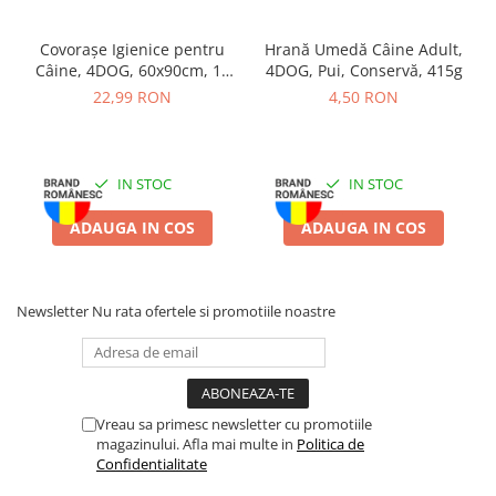
artificiali, digestibilitate ridicată și un gust delicios.
Covorașe Igienice pentru
Hrană Umedă Câine Adult,
Oferă-i câinelui tău o alimentație de calitate superioară, adaptată
Câine, 4DOG, 60x90cm, 10
4DOG, Pui, Conservă, 415g
nevoilor sale de creștere, cu
PLATINUM Menu, Hrană Umedă
bucăți
22,99 RON
4,50 RON
Câine Junior, Pui, 6x185g
!
Compoziție Pachet
Economic Hrană Umedă
IN STOC
IN STOC
Câine Junior, PLATINUM
ADAUGA IN COS
ADAUGA IN COS
Menu, Pui, 6x185g:
Newsletter
Nu rata ofertele si promotiile noastre
Ingrediente:
Carne de pui proaspăt (83%), orez, legume uscate
(broccoli, morcovi, praz), ulei de somon, drojdie de bere uscată,
ulei de măsline.
Compoziție nutrițională (per kg):
proteină brută – 15,0%, fibră
brută – 0,6%, grăsimi brute – 9,7%, cenușă brută – 2,0%, calciu –
Vreau sa primesc newsletter cu promotiile
0,6%, fosfor – 0,4%, umiditate – 65,0%.
magazinului. Afla mai multe in
Politica de
Confidentialitate
Aditivi nutriționali (per kg):
vitamina D3 – 480 UI, vitamina E –