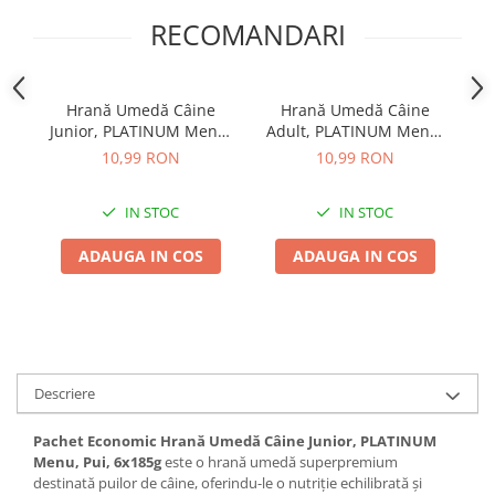
RECOMANDARI
Hrană Umedă Câine
Hrană Umedă Câine
Junior, PLATINUM Menu,
Adult, PLATINUM Menu,
A
Pui, 185g
Pui și Vită, 185g
S
10,99 RON
10,99 RON
IN STOC
IN STOC
ADAUGA IN COS
ADAUGA IN COS
Descriere
Pachet Economic Hrană Umedă Câine Junior, PLATINUM
Menu, Pui, 6x185g
este o hrană umedă superpremium
destinată puilor de câine, oferindu-le o nutriție echilibrată și