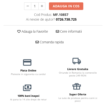
Haine Câini
Zgărzi & Hamuri
ADAUGA IN COS
Cod Produs:
MF.10857
Ai nevoie de ajutor?
0726.738.725
Adauga la Favorite
Cere informatii
Comanda rapida
Livrare Gratuita
Plata Online
Oriunde in Romania la comenzile
Plateste in siguranta cu cardul
peste 249 RON
Super Oferte
100% bani inapoi
La sute de produse pentru caini si
Ai pana la 14 zile drept de retur
pisici