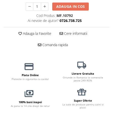
Jucării Câini
ADAUGA IN COS
Haine Câini
Cod Produs:
MF.10792
Pisici
Ai nevoie de ajutor?
0726.738.725
Hrană Uscată Pisică
Pisică Junior
Adauga la Favorite
Cere informatii
Pisică Adult
Comanda rapida
Pisică Senior
Hrană Umedă Pisică
Pisică Junior
Pisică Adult
Pisică Senior
Livrare Gratuita
Plata Online
Oriunde in Romania la comenzile
Plateste in siguranta cu cardul
Diete Veterinare Pisică
peste 249 RON
Uscată
Umedă
Recompense Pisici
Super Oferte
100% bani inapoi
La sute de produse pentru caini si
Ai pana la 14 zile drept de retur
pisici
Cremoase