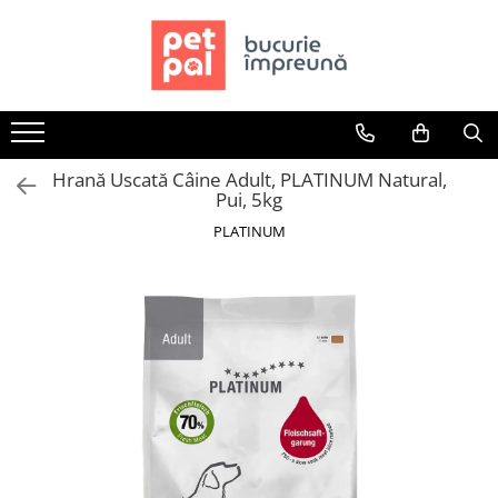
Toate Produsele
Câini
Hrană Uscată Câini
Hrană Uscată Câine Adult, PLATINUM Natural,
Câine Junior
Pui, 5kg
Câine Adult
PLATINUM
Câine Senior
Hrană Umedă Câini
Câine Junior
Câine Adult
Diete Veterinare Câini
Uscată
Umedă
Recompense Câini
Biscuiți