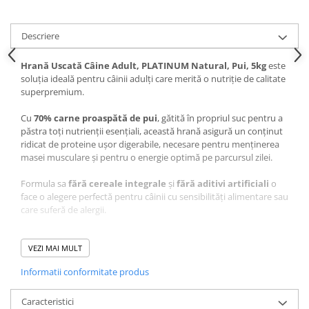
Pernuțe
Semi-umede
Descriere
Proteice
Umede
Hrană Uscată Câine Adult, PLATINUM Natural, Pui, 5kg
este
Îngrijire Pisici
soluția ideală pentru câinii adulți care merită o nutriție de calitate
superpremium.
Așternut Igienic Pisici
Igienă Pisici
Cu
70% carne proaspătă de pui
, gătită în propriul suc pentru a
păstra toți nutrienții esențiali, această hrană asigură un conținut
Antiparazitare Pisici
ridicat de proteine ușor digerabile, necesare pentru menținerea
Vitamine Pisici
masei musculare și pentru o energie optimă pe parcursul zilei.
Perii & Piepteni Pisici
Formula sa
fără cereale integrale
și
fără aditivi artificiali
o
Accesorii Pisici
face o alegere perfectă pentru câinii cu sensibilități alimentare sau
care suferă de alergii.
Culcușuri & Saltele Pisici
Ansambluri Pisici
Granulele sunt ușor de mestecat și sunt preparate la temperaturi
Castroane & Adapatori Pisici
scăzute pentru a păstra toți nutrienții și beneficiile naturale ale
VEZI MAI MULT
ingredientelor.
Cuști & Genți Pisici
Informatii conformitate produs
Litiere Pisici
Această hrană
superpremium pentru câini adulți
conține, de
Jucării Pisici
asemenea,
Caracteristici
ulei de somon
, un ingredient bogat în acizi grași