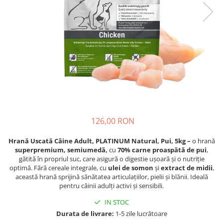
Piele Presată
Proteice
Cremoase
Semi-umede
Pernuțe
Îngrijire Câini
Covorașe Igienice Câini
Igienă Câini
Șampoane Câini
126,00 RON
Antiparazitare Câini
Vitamine Câini
Hrană Uscată Câine Adult, PLATINUM Natural, Pui, 5kg –
o hrană
superpremium, semiumedă,
cu
70% carne proaspătă de pui
,
Perii & Piepteni
gătită în propriul suc, care asigură o digestie ușoară și o nutriție
Accesorii Câini
optimă. Fără cereale integrale, cu
ulei de somon
și
extract de midii
,
această hrană sprijină sănătatea articulațiilor, pielii și blănii. Ideală
Culcușuri & Saltele Câini
pentru câinii adulți activi și sensibili.
Castroane și Adapatori
IN STOC
Cuști și Genți
Durata de livrare:
1-5 zile lucrătoare
Zgărzi, Lese & Hamuri