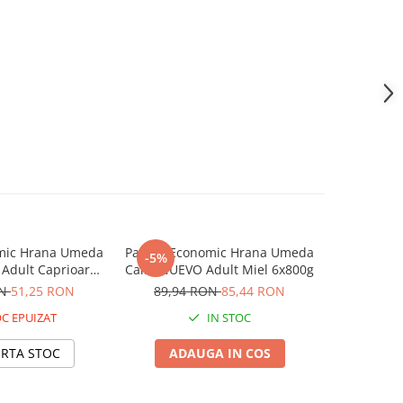
mic Hrana Umeda
Pachet Economic Hrana Umeda
Pachet Ec
-5%
-5%
Adult Caprioara
Caini NUEVO Adult Miel 6x800g
Caini NU
x400g
ON
51,25 RON
89,94 RON
85,44 RON
53,95
C EPUIZAT
IN STOC
ERTA STOC
ADAUGA IN COS
ADA