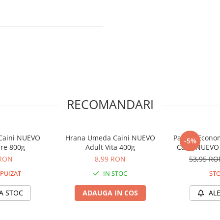
RECOMANDARI
Caini NUEVO
Hrana Umeda Caini NUEVO
Pachet Econo
-5%
are 800g
Adult Vita 400g
Caini NUEVO 
6
 RON
8,99 RON
53,95 R
PUIZAT
IN STOC
STO
A STOC
ADAUGA IN COS
AL