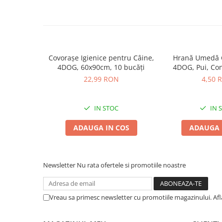
Pernuțe
Semi-umede
Proteice
Umede
Îngrijire Pisici
Covorașe Igienice pentru Câine,
Hrană Umedă C
4DOG, 60x90cm, 10 bucăți
4DOG, Pui, Co
Așternut Igienic Pisici
22,99 RON
4,50 
Igienă Pisici
Antiparazitare Pisici
IN STOC
IN 
Vitamine Pisici
Perii & Piepteni Pisici
ADAUGA IN COS
ADAUGA 
Accesorii Pisici
Culcușuri & Saltele Pisici
Ansambluri Pisici
Newsletter
Nu rata ofertele si promotiile noastre
Castroane & Adapatori Pisici
Cuști & Genți Pisici
Vreau sa primesc newsletter cu promotiile magazinului. Af
Litiere Pisici
Jucării Pisici