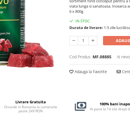
sortiment fiind conceput pentru a se 
viata lunga si sanatoasa. Incearca
6 x 800g
IN STOC
Durata de livrare:
1-5 zile lucrăto
ADAUG
Cod Produs:
MF.08885
Ai nevo
Adauga la Favorite
Cere 
Livrare Gratuita
100% bani inapo
Oriunde in Romania la comenzile
Ai pana la 14 zile drept 
peste 249 RON