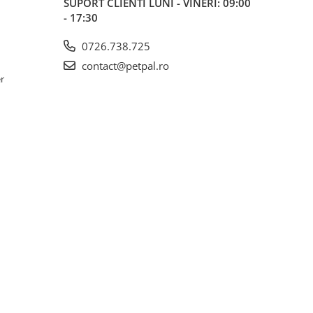
SUPORT CLIENTI
LUNI - VINERI: 09:00
- 17:30
0726.738.725
contact@petpal.ro
er