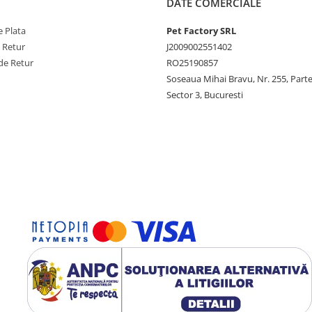
DATE COMERCIALE
 Plata
Pet Factory SRL
e Retur
J2009002551402
de Retur
RO25190857
Soseaua Mihai Bravu, Nr. 255, Part
Sector 3, Bucuresti