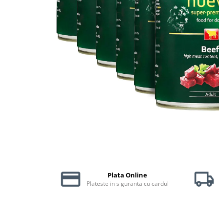
Piele Presată
Proteice
Cremoase
Semi-umede
Pernuțe
Îngrijire Câini
Covorașe Igienice Câini
Igienă Câini
Șampoane Câini
Antiparazitare Câini
Vitamine Câini
Perii & Piepteni
Accesorii Câini
Plata Online
Culcușuri & Saltele Câini
Plateste in siguranta cu cardul
Castroane și Adapatori
Cuști și Genți
Zgărzi, Lese & Hamuri