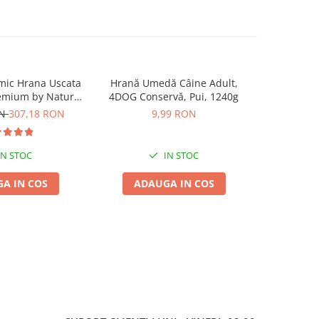
mic Hrana Uscata
Hrană Umedă Câine Adult,
Recompe
-50%
remium by Nature
4DOG Conservă, Pui, 1240g
Adult, 4D
dult 2x15kg
Vită, 1
ON
307,18 RON
9,99 RON
27,00
IN STOC
IN STOC
A IN COS
ADAUGA IN COS
ADA