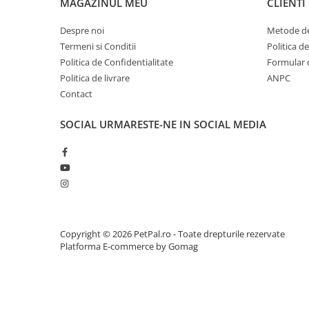
MAGAZINUL MEU
CLIENTI
Zgărzi & Hamuri
Păsări
Despre noi
Metode de
Hrană Păsări
Termeni si Conditii
Politica d
Politica de Confidentialitate
Formular 
Meniuri Păsări
Politica de livrare
ANPC
Suplimente Nutritive
Contact
Delicii Păsări
Batoane
SOCIAL
URMARESTE-NE IN SOCIAL MEDIA
Îngrijire Păsări
Așternut Igienic Păsări
Colivii
Colivii
Rozătoare
Copyright © 2026 PetPal.ro - Toate drepturile rezervate
Hrană Rozătoare
Platforma E-commerce by Gomag
Fân Rozătoare
Meniuri Rozătoare
Delicii Rozătoare