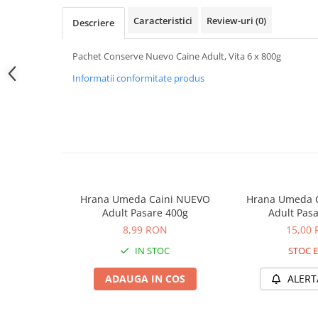
Jucării Câini
Caracteristici
Review-uri
(0)
Descriere
Haine Câini
Pisici
Pachet Conserve Nuevo Caine Adult, Vita 6 x 800g
Hrană Uscată Pisică
Informatii conformitate produs
Pisică Junior
Pisică Adult
Pisică Senior
Hrană Umedă Pisică
Pisică Junior
Pisică Adult
Hrana Umeda Caini NUEVO
Hrana Umeda 
Pisică Senior
Adult Pasare 400g
Adult Pas
Diete Veterinare Pisică
8,99 RON
15,00
Uscată
IN STOC
STOC E
Umedă
ADAUGA IN COS
ALERT
Recompense Pisici
Cremoase