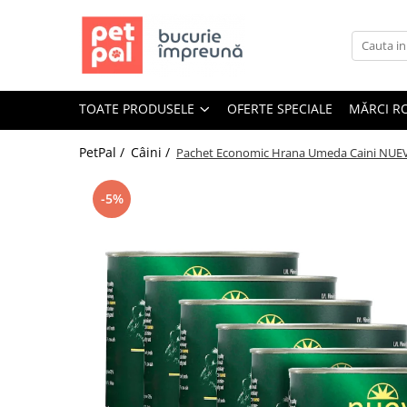
Toate Produsele
Câini
TOATE PRODUSELE
OFERTE SPECIALE
MĂRCI R
Hrană Uscată Câini
Câine Junior
PetPal /
Câini /
Pachet Economic Hrana Umeda Caini NUEV
Câine Adult
Câine Senior
-5%
Hrană Umedă Câini
Câine Junior
Câine Adult
Diete Veterinare Câini
Uscată
Umedă
Recompense Câini
Biscuiți