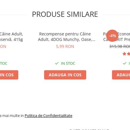
PRODUSE SIMILARE
âine Adult,
Recompense pentru Câine
Pachet Econo
-4%
nservă, 415g
Adult, 4DOG Munchy, Oase,
Caini BRIT P
Vită, 10cm, 3 bucăți
Medium A
RON
5,99 RON
319,98 R
STOC
IN STOC
IN COS
ADAUGA IN COS
ADAUG
la mai multe in
Politica de Confidentialitate