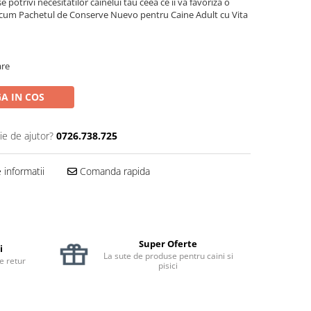
potrivi necesitatilor cainelui tau ceea ce ii va favoriza o
 acum Pachetul de Conserve Nuevo pentru Caine Adult cu Vita
are
A IN COS
ie de ajutor?
0726.738.725
informatii
Comanda rapida
Super Oferte
i
La sute de produse pentru caini si
de retur
pisici