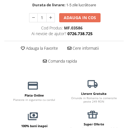
Durata de livrare:
1-5 zile lucrătoare
Jucării Câini
Haine Câini
ADAUGA IN COS
Pisici
Cod Produs:
MF.03586
Hrană Uscată Pisică
Ai nevoie de ajutor?
0726.738.725
Pisică Junior
Pisică Adult
Adauga la Favorite
Cere informatii
Pisică Senior
Hrană Umedă Pisică
Comanda rapida
Pisică Junior
Pisică Adult
Pisică Senior
Diete Veterinare Pisică
Livrare Gratuita
Plata Online
Oriunde in Romania la comenzile
Uscată
Plateste in siguranta cu cardul
peste 249 RON
Umedă
Recompense Pisici
Cremoase
Super Oferte
100% bani inapoi