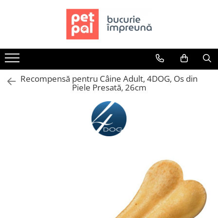
Toate Produsele
Câini
Hrană Uscată Câini
Recompensă pentru Câine Adult, 4DOG, Os din
Câine Junior
Piele Presată, 26cm
Câine Adult
Câine Senior
Hrană Umedă Câini
Câine Junior
Câine Adult
Diete Veterinare Câini
Uscată
Umedă
Recompense Câini
Biscuiți