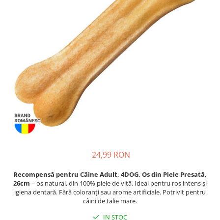
Piele Presată
Proteice
Cremoase
Semi-umede
Pernuțe
Îngrijire Câini
Covorașe Igienice Câini
Igienă Câini
Șampoane Câini
Antiparazitare Câini
Vitamine Câini
Perii & Piepteni
24,99 RON
Accesorii Câini
Recompensă pentru Câine Adult, 4DOG, Os din Piele Presată,
Culcușuri & Saltele Câini
26cm
– os natural, din 100% piele de vită. Ideal pentru ros intens și
Castroane și Adapatori
igiena dentară. Fără coloranți sau arome artificiale. Potrivit pentru
câini de talie mare.
Cuști și Genți
IN STOC
Zgărzi, Lese & Hamuri