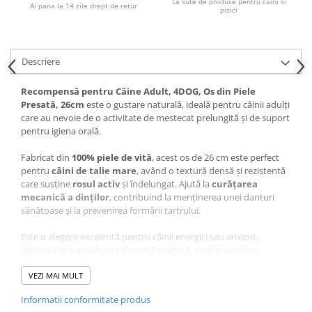
La sute de produse pentru caini si
Pernuțe
Ai pana la 14 zile drept de retur
pisici
Semi-umede
Proteice
Umede
Descriere
Îngrijire Pisici
Recompensă pentru Câine Adult, 4DOG, Os din Piele
Așternut Igienic Pisici
Presată, 26cm
este o gustare naturală, ideală pentru câinii adulți
care au nevoie de o activitate de mestecat prelungită și de suport
Igienă Pisici
pentru igiena orală.
Antiparazitare Pisici
Vitamine Pisici
Fabricat din
100% piele de vită
, acest os de 26 cm este perfect
pentru
câini de talie mare
, având o textură densă și rezistentă
Perii & Piepteni Pisici
care susține
rosul activ
și îndelungat. Ajută la
curățarea
Accesorii Pisici
mecanică a dinților
, contribuind la menținerea unei danturi
sănătoase și la prevenirea formării tartrului.
Culcușuri & Saltele Pisici
Ansambluri Pisici
Este o alegere excelentă pentru câinii energici sau anxioși,
Castroane & Adapatori Pisici
oferindu-le o activitate calmantă și sigură, care le satisface
instinctul natural de ros. Nu conține
coloranți sau arome
Cuști & Genți Pisici
artificiale
VEZI MAI MULT
, fiind o opțiune curată și sănătoasă pentru rutina de
Litiere Pisici
îngrijire zilnică a câinelui tău.
Informatii conformitate produs
Jucării Pisici