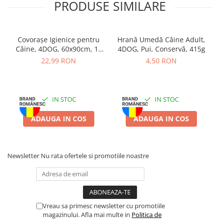
PRODUSE SIMILARE
Batoane Rozătoare
Îngrijire Rozătoare
Așternut Igienic Rozătoare
Covorașe Igienice pentru
Hrană Umedă Câine Adult,
Cuști Rozătoare
Câine, 4DOG, 60x90cm, 10
4DOG, Pui, Conservă, 415g
bucăți
Pești
22,99 RON
4,50 RON
Acvarii
Accesorii Acvarii
IN STOC
IN STOC
Hrană
Hrană Pești
ADAUGA IN COS
ADAUGA IN COS
Hrană Broaște Țestoase
Întreținere Acvariu
Tratament Apă
Newsletter
Nu rata ofertele si promotiile noastre
Vreau sa primesc newsletter cu promotiile
magazinului. Afla mai multe in
Politica de