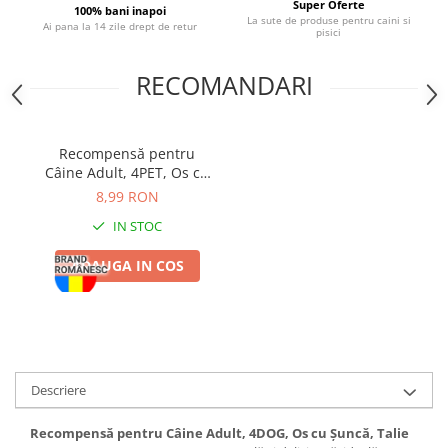
Super Oferte
100% bani inapoi
La sute de produse pentru caini si
Ai pana la 14 zile drept de retur
pisici
RECOMANDARI
Recompensă pentru
Câine Adult, 4PET, Os cu
Șuncă, Talie Medie, 150-
8,99 RON
250g
IN STOC
ADAUGA IN COS
Descriere
Recompensă pentru Câine Adult, 4DOG, Os cu Șuncă, Talie