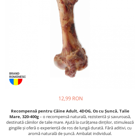
Proteice
Pernuțe
Cremoase
Semi-umede
Semi-umede
Proteice
Pernuțe
Umede
Îngrijire Câini
Îngrijire Pisici
Covorașe Igienice Câini
Așternut Igienic Pisici
Igienă Câini
Igienă Pisici
Șampoane Câini
Antiparazitare Pisici
Antiparazitare Câini
Vitamine Pisici
Vitamine Câini
Perii & Piepteni Pisici
Perii & Piepteni
Accesorii Pisici
Accesorii Câini
Culcușuri & Saltele Pisici
12,99 RON
Culcușuri & Saltele Câini
Ansambluri Pisici
Castroane și Adapatori
Castroane & Adapatori Pisici
Recompensă pentru Câine Adult, 4DOG, Os cu Șuncă, Talie
Mare, 320-400g
– o recompensă naturală, rezistentă și savuroasă,
Cuști și Genți
Cuști & Genți Pisici
destinată câinilor de talie mare. Ajută la curățarea dinților, stimulează
Zgărzi, Lese & Hamuri
Litiere Pisici
gingiile și oferă o experiență de ros de lungă durată. Fără aditivi, cu
aromă naturală de șuncă. Ambalat individual.
Jucării Câini
Jucării Pisici