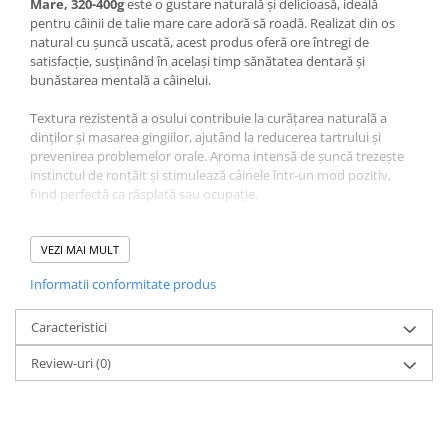
Mare, 320-400g
este o gustare naturală și delicioasă, ideală
pentru câinii de talie mare care adoră să roadă. Realizat din os
natural cu șuncă uscată, acest produs oferă ore întregi de
satisfacție, susținând în același timp sănătatea dentară și
bunăstarea mentală a câinelui.
Textura rezistentă a osului contribuie la curățarea naturală a
dinților și masarea gingiilor, ajutând la reducerea tartrului și
prevenirea problemelor orale. Aroma intensă de șuncă trezește
instinctul de ronțăit și stimulează câinele într-un mod pozitiv,
fiind perfectă ca răsplată sau ocupație.
Fără aditivi artificiali sau conservanți, acest os cu șuncă este un
produs 100% natural, sigur și savuros. Dimensiunea generoasă
VEZI MAI MULT
(320–400g) îl face potrivit pentru rase mari și câini puternici,
Informatii conformitate produs
oferind un timp îndelungat de mestecare.
Ambalat individual, osul își păstrează prospețimea și aroma, fiind
Caracteristici
ușor de oferit ca recompensă specială sau ca tratament
Review-uri
(0)
ocazional.
4DOG Os cu Șuncă pentru Talie Mare – o recompensă
naturală, rezistentă și gustoasă, perfectă pentru câini
activi și pofticioși.