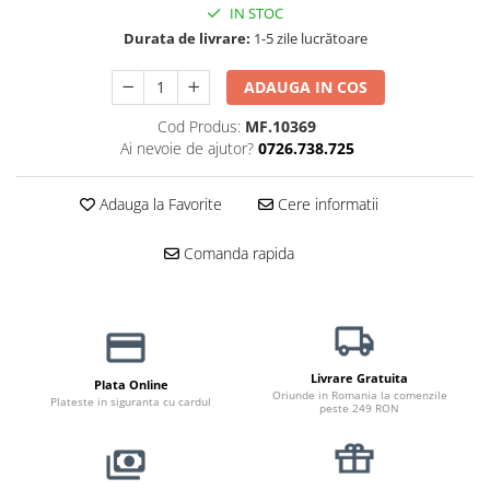
Haine Câini
Zgărzi & Hamuri
IN STOC
Durata de livrare:
1-5 zile lucrătoare
ADAUGA IN COS
Cod Produs:
MF.10369
Ai nevoie de ajutor?
0726.738.725
Adauga la Favorite
Cere informatii
Comanda rapida
Livrare Gratuita
Plata Online
Oriunde in Romania la comenzile
Plateste in siguranta cu cardul
peste 249 RON