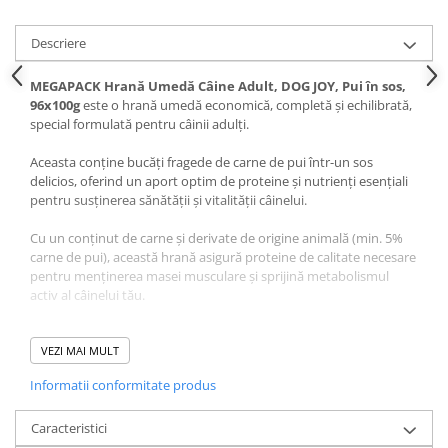
Pernuțe
Semi-umede
Descriere
Proteice
MEGAPACK Hrană Umedă Câine Adult, DOG JOY, Pui în sos,
Umede
96x100g
este o hrană umedă economică, completă și echilibrată,
Îngrijire Pisici
special formulată pentru câinii adulți.
Așternut Igienic Pisici
Aceasta conține bucăți fragede de carne de pui într-un sos
Igienă Pisici
delicios, oferind un aport optim de proteine și nutrienți esențiali
Antiparazitare Pisici
pentru susținerea sănătății și vitalității câinelui.
Vitamine Pisici
Cu un conținut de carne și derivate de origine animală (min. 5%
Perii & Piepteni Pisici
carne de pui), această hrană asigură proteine de calitate necesare
Accesorii Pisici
pentru menținerea masei musculare și sprijină metabolismul
activ al câinelui tău.
Culcușuri & Saltele Pisici
Ansambluri Pisici
Formula sa este îmbogățită cu cereale, vitamine și minerale
esențiale, care susțin sănătatea digestivă și contribuie la
VEZI MAI MULT
Castroane & Adapatori Pisici
menținerea unui sistem imunitar puternic.
Cuști & Genți Pisici
Informatii conformitate produs
Litiere Pisici
Conținutul ridicat de umiditate (82%) ajută la hidratarea
corespunzătoare a câinelui și previne problemele urinare. De
Caracteristici
Jucării Pisici
asemenea,
DOG JOY Adult Pui în Sos
conține aditivi nutriționali