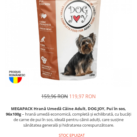
Piele Presată
Proteice
Cremoase
Semi-umede
Pernuțe
Îngrijire Câini
Covorașe Igienice Câini
Igienă Câini
Șampoane Câini
Antiparazitare Câini
Vitamine Câini
Perii & Piepteni
159,96 RON
119,97 RON
Accesorii Câini
MEGAPACK Hrană Umedă Câine Adult, DOG JOY, Pui în sos,
Culcușuri & Saltele Câini
96x100g
– hrană umedă economică, completă și echilibrată, cu bucăți
Castroane și Adapatori
de carne de pui în sos, ideală pentru câinii adulți, care susține
sănătatea generală și hidratarea corespunzătoare.
Cuști și Genți
STOC EPUIZAT
Zgărzi, Lese & Hamuri