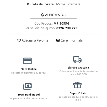
Durata de livrare:
1-5 zile lucrătoare
Jucării Câini
Haine Câini
ALERTA STOC
Pisici
Cod Produs:
MF.10994
Hrană Uscată Pisică
Ai nevoie de ajutor?
0726.738.725
Pisică Junior
Pisică Adult
Adauga la Favorite
Cere informatii
Pisică Senior
Hrană Umedă Pisică
Pisică Junior
Pisică Adult
Livrare Gratuita
Plata Online
Pisică Senior
Oriunde in Romania la comenzile
Plateste in siguranta cu cardul
peste 249 RON
Diete Veterinare Pisică
Uscată
Umedă
Super Oferte
100% bani inapoi
Recompense Pisici
La sute de produse pentru caini si
Ai pana la 14 zile drept de retur
pisici
Cremoase