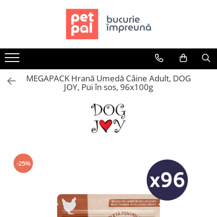
Toate Produsele
Câini
Hrană Uscată Câini
MEGAPACK Hrană Umedă Câine Adult, DOG
Câine Junior
JOY, Pui în sos, 96x100g
Câine Adult
Câine Senior
Hrană Umedă Câini
Câine Junior
Câine Adult
Diete Veterinare Câini
-25%
Uscată
Umedă
Recompense Câini
Biscuiți