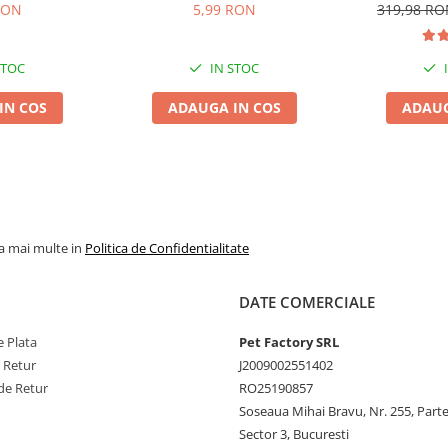
Vită, 10cm, 3 bucăți
Medium A
RON
5,99 RON
319,98 R
STOC
IN STOC
IN COS
ADAUGA IN COS
ADAUG
la mai multe in
Politica de Confidentialitate
DATE COMERCIALE
 Plata
Pet Factory SRL
e Retur
J2009002551402
de Retur
RO25190857
Soseaua Mihai Bravu, Nr. 255, Part
Sector 3, Bucuresti