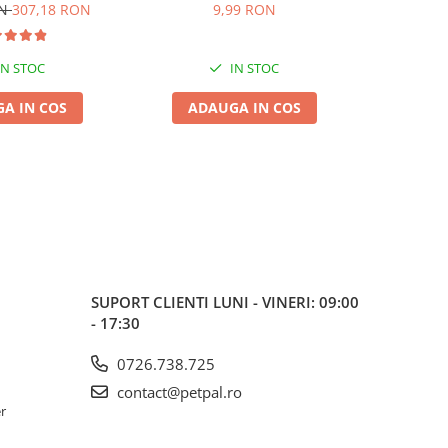
dult 2x15kg
Presată
ON
307,18 RON
9,99 RON
6,99
IN STOC
IN STOC
A IN COS
ADAUGA IN COS
ADA
SUPORT CLIENTI
LUNI - VINERI: 09:00
- 17:30
0726.738.725
contact@petpal.ro
er