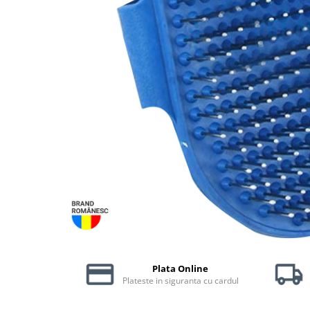
Piele Presată
Proteice
Cremoase
Semi-umede
Pernuțe
Îngrijire Câini
Covorașe Igienice Câini
Igienă Câini
Șampoane Câini
Antiparazitare Câini
Vitamine Câini
Perii & Piepteni
Accesorii Câini
Culcușuri & Saltele Câini
Plata Online
Castroane și Adapatori
Plateste in siguranta cu cardul
Cuști și Genți
Zgărzi, Lese & Hamuri