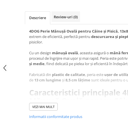
Jucării Câini
Haine Câini
Review-uri
(0)
Descriere
Pisici
Hrană Uscată Pisică
4DOG Perie Mănușă Ovală pentru Câine și Pisică, 13x
extrem de eficientă, perfectă pentru
descurcarea și piep
Pisică Junior
pisicilor.
Pisică Adult
Pisică Senior
Cu un design
mănușă ovală
, aceasta asigură o
mână ferm
procesul de îngrijire mai ușor și mai rapid. Peria este potr
Hrană Umedă Pisică
și medie
, fiind delicată pe pielea lor și eficientă în îndepă
Pisică Junior
Fabricată din
plastic de calitate
, peria este
ușor de utili
Pisică Adult
de
13 cm lungime
și
8,5 cm lățime
sunt ideale pentru o ut
Pisică Senior
Caracteristici principale 
Diete Veterinare Pisică
Mănușă Ovală pentru Câine
Uscată
13x8.5cm:
Umedă
VEZI MAI MULT
Recompense Pisici
Informatii conformitate produs
Cremoase
Design mănușă ovală
, comod și ușor de manevrat