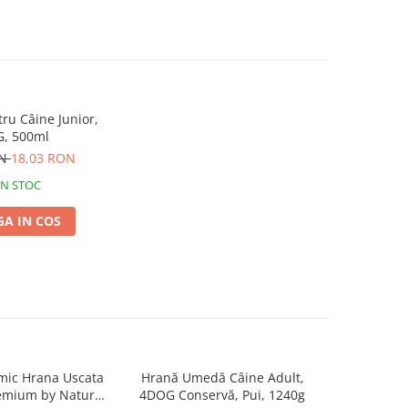
u Câine Junior,
, 500ml
ON
18,03 RON
IN STOC
A IN COS
mic Hrana Uscata
Hrană Umedă Câine Adult,
Recompe
-55%
remium by Nature
4DOG Conservă, Pui, 1240g
Adult, 4D