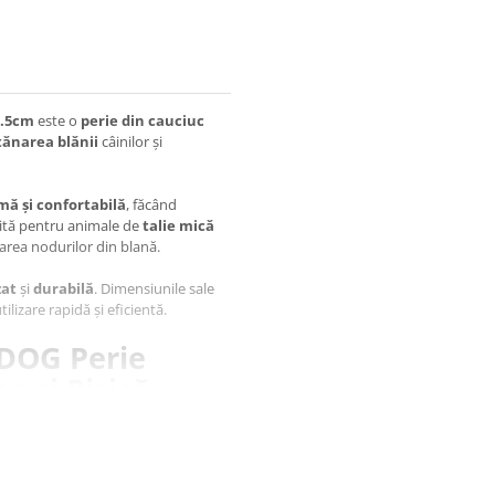
8.5cm
este o
perie din cauciuc
tănarea blănii
câinilor și
ă și confortabilă
, făcând
ivită pentru animale de
talie mică
rtarea nodurilor din blană.
zat
și
durabilă
. Dimensiunile sale
ilizare rapidă și eficientă.
4DOG Perie
 și Pisică,