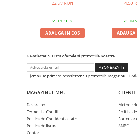
22,99 RON
4,50 
Zgărzi & Hamuri
Păsări
Hrană Păsări
IN STOC
IN 
Meniuri Păsări
ADAUGA IN COS
ADAUGA 
Suplimente Nutritive
Delicii Păsări
Batoane
Newsletter
Nu rata ofertele si promotiile noastre
Îngrijire Păsări
Așternut Igienic Păsări
Vreau sa primesc newsletter cu promotiile magazinului. Af
Colivii
Colivii
MAGAZINUL MEU
CLIENTI
Rozătoare
Despre noi
Metode de
Hrană Rozătoare
Termeni si Conditii
Politica d
Fân Rozătoare
Politica de Confidentialitate
Formular 
Meniuri Rozătoare
Politica de livrare
ANPC
Delicii Rozătoare
Contact