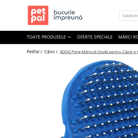
Toate Produsele
Câini
TOATE PRODUSELE
OFERTE SPECIALE
MĂRCI R
Hrană Uscată Câini
Câine Junior
PetPal /
Câini /
4DOG Perie Mănușă Ovală pentru Câine și P
Câine Adult
Câine Senior
Hrană Umedă Câini
Câine Junior
Câine Adult
Diete Veterinare Câini
Uscată
Umedă
Recompense Câini
Biscuiți