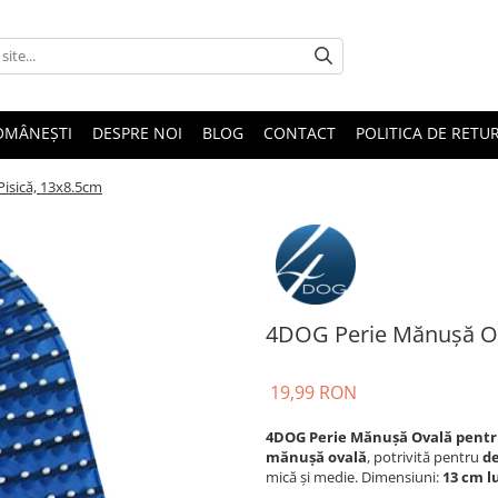
OMÂNEȘTI
DESPRE NOI
BLOG
CONTACT
POLITICA DE RETU
isică, 13x8.5cm
4DOG Perie Mănușă Ova
19,99 RON
4DOG Perie Mănușă Ovală pentru 
mănușă ovală
, potrivită pentru
de
mică și medie. Dimensiuni:
13 cm 