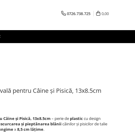
0726.738.725
0,00
R
lă pentru Câine și Pisică, 13x8.5cm
Câine și Pisică, 13x8.5cm
– perie de
plastic
cu design
scurcarea și pieptănarea blănii
câinilor și pisicilor de talie
lungime
x
8,5 cm lățime
.