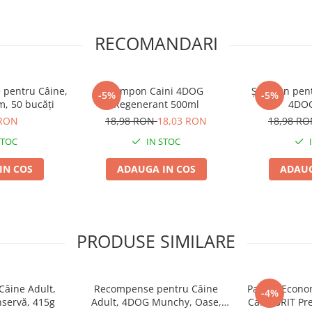
ezistență
RECOMANDARI
e pentru Câine,
Sampon Caini 4DOG
Șampon pentr
-5%
-5%
, 50 bucăți
Regenerant 500ml
4DOG
ul adunat și a o păstra într-o
 RON
18,98 RON
18,03 RON
18,98 R
STOC
IN STOC
IN COS
ADAUGA IN COS
ADAUG
PRODUSE SIMILARE
âine Adult,
Recompense pentru Câine
Pachet Econo
-4%
nservă, 415g
Adult, 4DOG Munchy, Oase,
Caini BRIT P