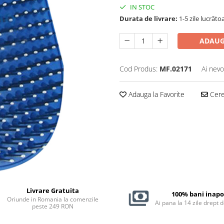
IN STOC
Durata de livrare:
1-5 zile lucrăto
ADAUG
Cod Produs:
MF.02171
Ai nevo
Adauga la Favorite
Cere 
Livrare Gratuita
100% bani inapo
Oriunde in Romania la comenzile
Ai pana la 14 zile drept 
peste 249 RON