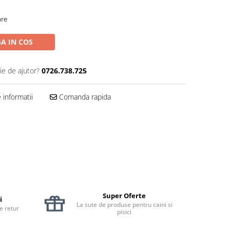
are
A IN COS
ie de ajutor?
0726.738.725
informatii
Comanda rapida
Super Oferte
i
La sute de produse pentru caini si
de retur
pisici