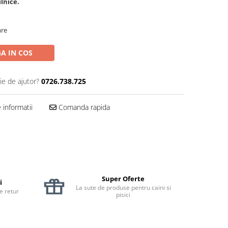
lnice.
are
A IN COS
ie de ajutor?
0726.738.725
informatii
Comanda rapida
Super Oferte
i
La sute de produse pentru caini si
de retur
pisici