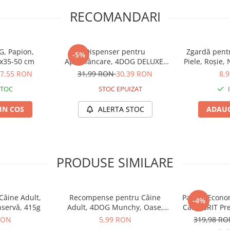
lnică
fesional
RECOMANDARI
comandă
curățarea regulată a
creme speciale pentru piele
,
G, Papion,
Dispenser pentru
Zgardă pent
-5%
9x35-50 cm
Apă/Mâncare, 4DOG DELUXE,
Piele, Roșie,
Mov, 1.75L
7,55 RON
31,99 RON
30,39 RON
8,
STOC
STOC EPUIZAT
IN COS
ALERTA STOC
ADAUG
PRODUSE SIMILARE
âine Adult,
Recompense pentru Câine
Pachet Econo
-4%
nservă, 415g
Adult, 4DOG Munchy, Oase,
Caini BRIT P
Vită, 10cm, 3 bucăți
Medium A
RON
5,99 RON
319,98 R