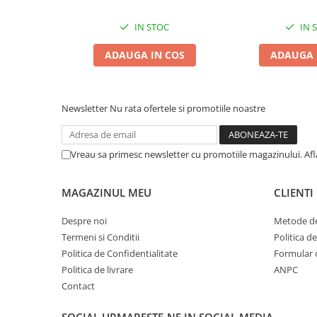
Zgărzi & Hamuri
IN STOC
IN 
Păsări
Hrană Păsări
ADAUGA IN COS
ADAUGA 
Meniuri Păsări
Suplimente Nutritive
Delicii Păsări
Newsletter
Nu rata ofertele si promotiile noastre
Batoane
Îngrijire Păsări
Vreau sa primesc newsletter cu promotiile magazinului. Af
Așternut Igienic Păsări
Colivii
MAGAZINUL MEU
CLIENTI
Colivii
Despre noi
Metode de
Rozătoare
Termeni si Conditii
Politica d
Hrană Rozătoare
Politica de Confidentialitate
Formular 
Fân Rozătoare
Politica de livrare
ANPC
Meniuri Rozătoare
Contact
Delicii Rozătoare