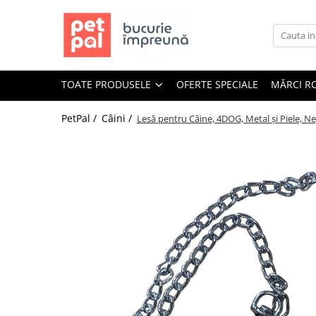
Toate Produsele
Câini
TOATE PRODUSELE
OFERTE SPECIALE
MĂRCI R
Hrană Uscată Câini
Câine Junior
PetPal /
Câini /
Lesă pentru Câine, 4DOG, Metal și Piele, Ne
Câine Adult
Câine Senior
Hrană Umedă Câini
Câine Junior
Câine Adult
Diete Veterinare Câini
Uscată
Umedă
Recompense Câini
Biscuiți