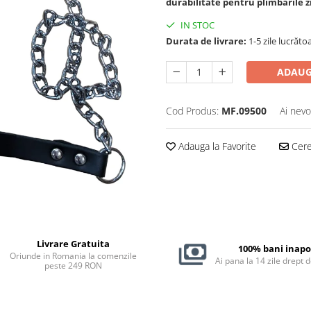
durabilitate pentru plimbările zi
IN STOC
Durata de livrare:
1-5 zile lucrăto
ADAUG
Cod Produs:
MF.09500
Ai nevo
Adauga la Favorite
Cere 
Livrare Gratuita
100% bani inapo
Oriunde in Romania la comenzile
Ai pana la 14 zile drept 
peste 249 RON