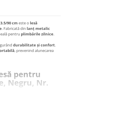
 3.5/90 cm
este o
lesă
e
. Fabricată din
lanț metalic
ideală pentru
plimbările zilnice
.
sigurând
durabilitate și confort
.
fortabilă
, prevenind alunecarea
Lesă pentru
e, Negru, Nr.
în timpul plimbărilor
un echilibru optim între libertate