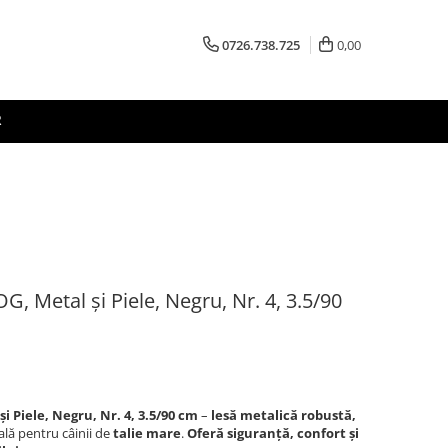
0726.738.725
0,00
R
, Metal și Piele, Negru, Nr. 4, 3.5/90
i Piele, Negru, Nr. 4, 3.5/90 cm
–
lesă metalică robustă,
eală pentru câinii de
talie mare
.
Oferă siguranță, confort și