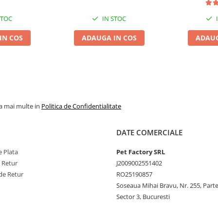
STOC
IN STOC
IN COS
ADAUGA IN COS
ADAUG
la mai multe in
Politica de Confidentialitate
DATE COMERCIALE
 Plata
Pet Factory SRL
e Retur
J2009002551402
de Retur
RO25190857
Soseaua Mihai Bravu, Nr. 255, Part
Sector 3, Bucuresti