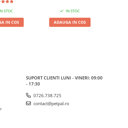
IN STOC
IN STOC
A IN COS
ADAUGA IN COS
ADA
SUPORT CLIENTI
LUNI - VINERI: 09:00
- 17:30
0726.738.725
contact@petpal.ro
er