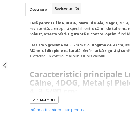
Jucării Câini
Review-uri
(0)
Descriere
Haine Câini
Pisici
Lesă pentru Câine, 4DOG, Metal și Piele, Negru, Nr. 4,
rezistentă
, concepută special pentru
câinii de talie mar
Hrană Uscată Pisică
robust
, aceasta oferă
siguranță și control optim
, fiind 
Pisică Junior
Lesa are o
grosime de 3.5 mm
și o
lungime de 90 cm
, a
Pisică Adult
Mânerul din piele naturală
oferă o
priză sigură și con
Pisică Senior
și oferind un control mai bun asupra câinelui.
Hrană Umedă Pisică
Pisică Junior
Caracteristici principale 
Pisică Adult
Câine, 4DOG, Metal și Piel
Pisică Senior
4, 3.5/90 cm:
Diete Veterinare Pisică
VEZI MAI MULT
Uscată
Umedă
Lanț metalic rezistent
, ideal pentru câinii de
talie mare
Informatii conformitate produs
Mâner din piele naturală
, pentru
siguranță și confort
Recompense Pisici
Dimensiuni: 3.5 mm grosime și 90 cm lungime
, pentru 
Cremoase
și control