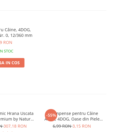
ru Câine, 4DOG,
 Nr. 0, 12/360 mm
99 RON
IN STOC
A IN COS
mic Hrana Uscata
Recompense pentru Câine
Hrană U
-55%
remium by Nature
Adult, 4DOG, Oase din Piele
4DOG Con
dult 2x15kg
Presată, 8.5cm, 3 bucăți
ON
307,18 RON
6,99 RON
3,15 RON