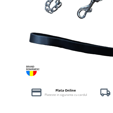
Piele Presată
Proteice
Cremoase
Semi-umede
Pernuțe
Îngrijire Câini
Covorașe Igienice Câini
Igienă Câini
Șampoane Câini
Antiparazitare Câini
Vitamine Câini
Perii & Piepteni
Accesorii Câini
Plata Online
Culcușuri & Saltele Câini
Plateste in siguranta cu cardul
Castroane și Adapatori
Cuști și Genți
Zgărzi, Lese & Hamuri