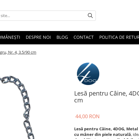
OMÂNEȘTI
DESPRE NOI
BLOG
CONTACT
POLITICA DE RETU
gru, Nr. 4, 3.5/90 cm
Lesă pentru Câine, 4DOG
cm
44,00 RON
Lesă pentru Câine, 4DOG, Metal ș
cu mâner din piele naturală
, id