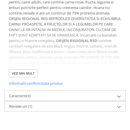
pentru cainii adulti, care contine carne rosie, fructe, legume si
ierburi potrivite perfect pentru cresterea cainilor. Hrana nu
contine cereale si are un continut de 75% proteina animala.
ORIJEN REGIONAL RED REPRODUCE DIVERSITATEA SI ECHILIBRUL
CARNII PROASPETE, A FRUCTELOR SI A LEGUMELOR PE CARE
CAINII LE-AR INTALNI IN MEDIUL INCONJURATOR, CU CARE DE
FAPT SUNT ADAPTATI SA SE HRANEASCA. Incarcate cu bunatati
pentru o hranire completa,
ORIJEN REGIONAL RED
contine
cantitati neegalate de vita Black Angus, mistret salbatic, miel de
Alberta, porc traditional si bizon – toate crescute in ferme locale,
aprobate pentru consum uman si livrate PROASPETE IN FIECARE
ZI catre bucatariile Orijen, deci incarcate cu toate calitatile. Plina
de proteine din carne (75%) pe care Mama Natura le-a destinat ca
hrana cainelui tau, formula
VEZI MAI MULT
ORIJEN RED
redus glicemica exclude
carbohidratii nedoriti si favorizeaza niveluri sanatoase de zahar
Informatii conformitate produs
sangvin ce promoveaza sanatate deplina si o conditie fizica
excelenta. Preparat din cel mai proaspat peste din Canada, din
fructe cultivate si de padure, in bucatariile noastre premiate,
Caracteristici
ORIJEN RED pastreaza cainii fericiti, sanatoasi si puternici.
Review-uri
(1)
NOI CREDEM CA IUBITORII DE ANIMALE VOR SA STIE DE UNDE
PROVINE HRANA PE CARE O DAU ANIMALELOR DE COMPANIE.
DE ACEEA, NE-AM CONCENTRAT PE INGREDIENTE LOCALE
CRESCUTE DE OAMENI IN CARE AVEM INCREDERE SI LIVRATE
CATRE BUCATARIILE NOASTRE ZILNIC. NICIO ALTA HRANA