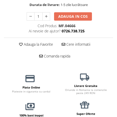
Haine Câini
Zgărzi & Hamuri
Durata de livrare:
1-5 zile lucrătoare
ADAUGA IN COS
Cod Produs:
MF.04666
Ai nevoie de ajutor?
0726.738.725
Adauga la Favorite
Cere informatii
Comanda rapida
Livrare Gratuita
Plata Online
Oriunde in Romania la comenzile
Plateste in siguranta cu cardul
peste 249 RON
Super Oferte
100% bani inapoi