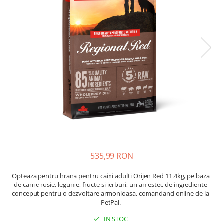
Proteice
Pernuțe
Cremoase
Semi-umede
Semi-umede
Proteice
Pernuțe
Umede
Îngrijire Câini
Îngrijire Pisici
Covorașe Igienice Câini
Așternut Igienic Pisici
Igienă Câini
Igienă Pisici
Șampoane Câini
Antiparazitare Pisici
Antiparazitare Câini
Vitamine Pisici
Vitamine Câini
Perii & Piepteni Pisici
Perii & Piepteni
Accesorii Pisici
Accesorii Câini
Culcușuri & Saltele Pisici
535,99 RON
Culcușuri & Saltele Câini
Ansambluri Pisici
Castroane și Adapatori
Castroane & Adapatori Pisici
Opteaza pentru hrana pentru caini adulti Orijen Red 11.4kg, pe baza
de carne rosie, legume, fructe si ierburi, un amestec de ingrediente
Cuști și Genți
Cuști & Genți Pisici
conceput pentru o dezvoltare armonioasa, comandand online de la
Zgărzi, Lese & Hamuri
Litiere Pisici
PetPal.
Jucării Câini
Jucării Pisici
IN STOC