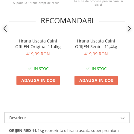
La sute de produse pentru caini si
Ai pana la 14 zile drept de retur
pisici
RECOMANDARI
Hrana Uscata Caini
Hrana Uscata Caini
ORIJEN Original 11,4kg
ORIJEN Senior 11,4kg
O
419,99 RON
419,99 RON
IN STOC
IN STOC
ADAUGA IN COS
ADAUGA IN COS
Descriere
ORIJEN RED 11.4kg
reprezinta o hrana uscata super premium