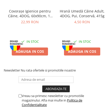
Covorașe Igienice pentru
Hrană Umedă Câine Adult,
Câine, 4DOG, 60x90cm, 10
4DOG, Pui, Conservă, 415g
bucăți
22,99 RON
4,50 RON
IN STOC
IN STOC
ADAUGA IN COS
ADAUGA IN COS
Newsletter
Nu rata ofertele si promotiile noastre
Vreau sa primesc newsletter cu promotiile
magazinului. Afla mai multe in
Politica de
Confidentialitate