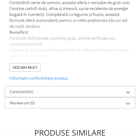
Conținând carne de somon, aceasta oferă o senzație de gust unic.
Conține cartofi dulci, afine și zmeură, surse excelente de energie
bogată în nutrienți. Completată cu legume și fructe, această
formulă oferă antioxidanți pentru a-i oferi prietenului tău un stil
de viață sănătos.
Beneficii:
Formulat fără cereale, porumb, grâu, arome artificiale sau
coloranți artificiali.
Fabricat în SUA folosind ingrediente de calitate din surse locale și
globale de încredere.
Acizi grași omega pentru o piele și blană sănătoase.
Vitamine și minerale din fructe.
VEZI MAI MULT
Bogat în proteine pentru a sprijini oasele, articulațiile.
Informatii conformitate produs
Ajută la susținerea unei digestii sănătoase, a sistemului imunitar
și a sănătății și bunăstării generale.
Această formulă completă și echilibrată poate fi hrănită și ca
Caracteristici
hrană completă în dieta câinelui.
Review-uri
(0)
PRODUSE SIMILARE