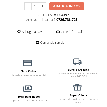
Haine Câini
Zgărzi & Hamuri
ADAUGA IN COS
Cod Produs:
MF.04397
Ai nevoie de ajutor?
0726.738.725
Adauga la Favorite
Cere informatii
Comanda rapida
Livrare Gratuita
Plata Online
Oriunde in Romania la comenzile
Plateste in siguranta cu cardul
peste 249 RON
Super Oferte
100% bani inapoi
La sute de produse pentru caini si
Ai pana la 14 zile drept de retur
pisici