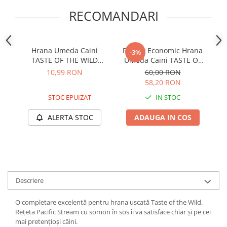
RECOMANDARI
Hrana Umeda Caini
Pachet Economic Hrana
P
-3%
TASTE OF THE WILD
Umeda Caini TASTE OF
U
Southwest Canyon 390g
THE WILD Sierra
T
10,99 RON
60,00 RON
Mountain 6x390g
58,20 RON
STOC EPUIZAT
IN STOC
ALERTA STOC
ADAUGA IN COS
Descriere
O completare excelentă pentru hrana uscată Taste of the Wild.
Rețeta Pacific Stream cu somon în sos îi va satisface chiar și pe cei
mai pretențioși câini.