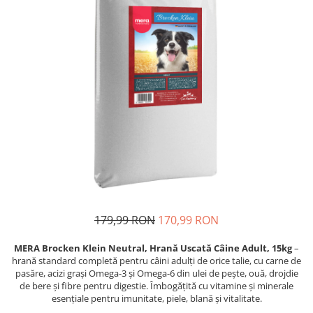
Proteice
Pernuțe
Cremoase
Semi-umede
Semi-umede
Proteice
Pernuțe
Umede
Îngrijire Câini
Îngrijire Pisici
Covorașe Igienice Câini
Așternut Igienic Pisici
Igienă Câini
Igienă Pisici
Șampoane Câini
Antiparazitare Pisici
Antiparazitare Câini
Vitamine Pisici
Vitamine Câini
Perii & Piepteni Pisici
Perii & Piepteni
Accesorii Pisici
Accesorii Câini
Culcușuri & Saltele Pisici
179,99 RON
170,99 RON
Culcușuri & Saltele Câini
Ansambluri Pisici
Castroane și Adapatori
Castroane & Adapatori Pisici
MERA Brocken Klein Neutral, Hrană Uscată Câine Adult, 15kg
–
hrană standard completă pentru câini adulți de orice talie, cu carne de
Cuști și Genți
Cuști & Genți Pisici
pasăre, acizi grași Omega-3 și Omega-6 din ulei de pește, ouă, drojdie
Zgărzi, Lese & Hamuri
Litiere Pisici
de bere și fibre pentru digestie. Îmbogățită cu vitamine și minerale
esențiale pentru imunitate, piele, blană și vitalitate.
Jucării Câini
Jucării Pisici