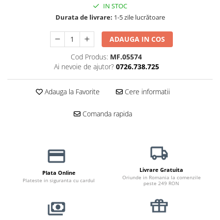
Haine Câini
Zgărzi & Hamuri
IN STOC
Durata de livrare:
1-5 zile lucrătoare
ADAUGA IN COS
Cod Produs:
MF.05574
Ai nevoie de ajutor?
0726.738.725
Adauga la Favorite
Cere informatii
Comanda rapida
Livrare Gratuita
Plata Online
Oriunde in Romania la comenzile
Plateste in siguranta cu cardul
peste 249 RON