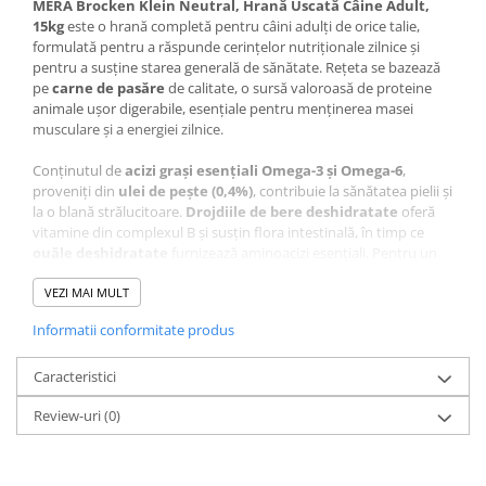
MERA Brocken Klein Neutral, Hrană Uscată Câine Adult,
15kg
este o hrană completă pentru câini adulți de orice talie,
formulată pentru a răspunde cerințelor nutriționale zilnice și
pentru a susține starea generală de sănătate. Rețeta se bazează
pe
carne de pasăre
de calitate, o sursă valoroasă de proteine
animale ușor digerabile, esențiale pentru menținerea masei
musculare și a energiei zilnice.
Conținutul de
acizi grași esențiali Omega-3 și Omega-6
,
proveniți din
ulei de pește (0,4%)
, contribuie la sănătatea pielii și
la o blană strălucitoare.
Drojdiile de bere deshidratate
oferă
vitamine din complexul B și susțin flora intestinală, în timp ce
ouăle deshidratate
furnizează aminoacizi esențiali. Pentru un
aport echilibrat de fibre și o digestie eficientă, hrana include
pulpa de sfeclă de zahăr
VEZI MAI MULT
.
Informatii conformitate produs
Grăsimile de origine animală (vită, porc), împreună cu cerealele
(grâu, porumb, orz) și sursele de proteină animală (făină de
jumări, făină de carne de porc, proteină hidrolizată de pasăre)
Caracteristici
contribuie la o formulă densă caloric, ideală pentru câini cu un stil
Review-uri
(0)
de viață activ.
Amestecul este completat cu un complex echilibrat de
vitamine
și minerale
, printre care
vitamina A, D3, E, zinc, cupru, fier,