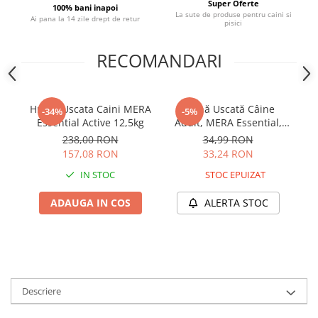
Super Oferte
100% bani inapoi
La sute de produse pentru caini si
Ai pana la 14 zile drept de retur
pisici
RECOMANDARI
Hrana Uscata Caini MERA
Hrană Uscată Câine
Hr
-34%
-5%
Essential Active 12,5kg
Adult, MERA Essential,
Univit Mix Menu, 2kg
238,00 RON
34,99 RON
157,08 RON
33,24 RON
IN STOC
STOC EPUIZAT
ADAUGA IN COS
ALERTA STOC
Descriere