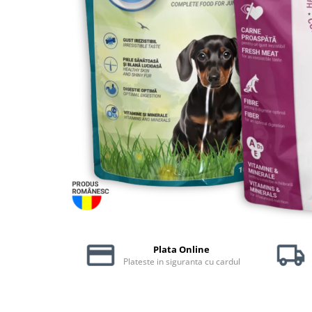
Piele Presată
Proteice
Cremoase
Semi-umede
Pernuțe
Îngrijire Câini
Covorașe Igienice Câini
Igienă Câini
Șampoane Câini
Antiparazitare Câini
Vitamine Câini
Perii & Piepteni
Accesorii Câini
Plata Online
Culcușuri & Saltele Câini
Plateste in siguranta cu cardul
Castroane și Adapatori
Cuști și Genți
Zgărzi, Lese & Hamuri