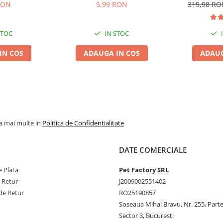
Vită, 10cm, 3 bucăți
Medium A
RON
5,99 RON
319,98 R
G JOY, Pui în
STOC
IN STOC
IN COS
ADAUGA IN COS
ADAUG
 pui în fiecare bucățică),
grăsimi brute 4,50%, fibre brute
, vitamina E (3a700) – 19 mg,
la mai multe in
Politica de Confidentialitate
 – 0,60 mg, acid folic (3a316) –
at de zinc heptahidrat 3b604) –
DATE COMERCIALE
1,33 mg.
 Plata
Pet Factory SRL
e Retur
J2009002551402
de Retur
RO25190857
Soseaua Mihai Bravu, Nr. 255, Part
Sector 3, Bucuresti