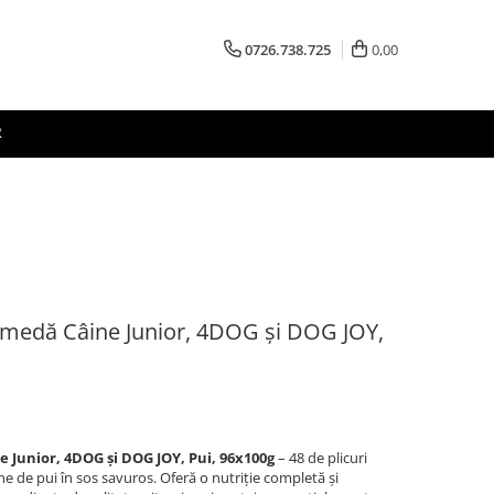
0726.738.725
0,00
R
dă Câine Junior, 4DOG și DOG JOY,
unior, 4DOG și DOG JOY, Pui, 96x100g
– 48 de plicuri
 de pui în sos savuros. Oferă o nutriție completă și