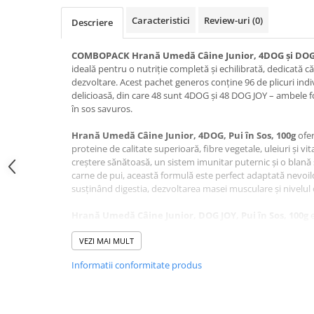
Jucării Câini
Caracteristici
Review-uri
(0)
Descriere
Haine Câini
Pisici
COMBOPACK Hrană Umedă Câine Junior, 4DOG și DOG J
ideală pentru o nutriție completă și echilibrată, dedicată cățe
Hrană Uscată Pisică
dezvoltare. Acest pachet generos conține 96 de plicuri in
Pisică Junior
delicioasă, din care 48 sunt 4DOG și 48 DOG JOY – ambele 
în sos savuros.
Pisică Adult
Pisică Senior
Hrană Umedă Câine Junior, 4DOG, Pui în Sos, 100g
ofe
Hrană Umedă Pisică
proteine de calitate superioară, fibre vegetale, uleiuri și vi
creștere sănătoasă, un sistem imunitar puternic și o blan
Pisică Junior
carne de pui, această formulă este perfect adaptată nevoilor
Pisică Adult
susținând digestia, dezvoltarea masei musculare și nivelul
Pisică Senior
Hrană Umedă Câine Junior,
DOG JOY, Pui în Sos, 100g
e
Diete Veterinare Pisică
echilibrată, ideală pentru o alimentație zilnică sănătoasă.
(min. 20% pui), vitamine și minerale esențiale pentru o de
VEZI MAI MULT
Uscată
hidratare corectă. Este ușor de digerat și oferă un gust irezi
Umedă
Informatii conformitate produs
căței.
Recompense Pisici
Fiecare porție din acest combopack este atent formulată pe
Cremoase
completă, susținând o creștere echilibrată, o digestie sănă