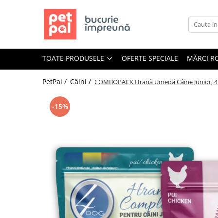
Toate Produsele
Câini
TOATE PRODUSELE
OFERTE SPECIALE
MĂRCI R
Hrană Uscată Câini
Câine Junior
PetPal /
Câini /
COMBOPACK Hrană Umedă Câine Junior, 4D
Câine Adult
Câine Senior
-15%
Hrană Umedă Câini
Câine Junior
Câine Adult
Diete Veterinare Câini
Uscată
Umedă
Recompense Câini
Biscuiți