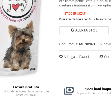
echilibrată pentru căței juniori, cu 
creștere sănătoasă și un nivel opti
STOC EPUIZAT
Durata de livrare:
1-5 zile lucrăto
ALERTA STOC
Cod Produs:
MF.10963
Ai nevo
Adauga la Favorite
Cere 
Livrare Gratuita
100% bani inapo
Oriunde in Romania la comenzile
Ai pana la 14 zile drept 
peste 249 RON