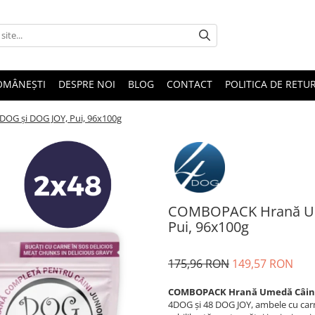
OMÂNEȘTI
DESPRE NOI
BLOG
CONTACT
POLITICA DE RETU
OG și DOG JOY, Pui, 96x100g
COMBOPACK Hrană Ume
Pui, 96x100g
175,96 RON
149,57 RON
COMBOPACK Hrană Umedă Câine J
4DOG și 48 DOG JOY, ambele cu carne