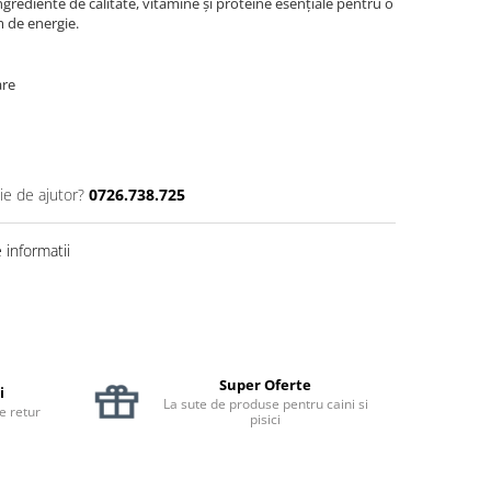
ingrediente de calitate, vitamine și proteine esențiale pentru o
m de energie.
are
ie de ajutor?
0726.738.725
informatii
Super Oferte
i
La sute de produse pentru caini si
de retur
pisici