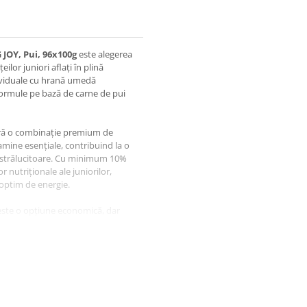
OY, Pui, 96x100g
este alegerea
ilor juniori aflați în plină
dividuale cu hrană umedă
formule pe bază de carne de pui
ră o combinație premium de
tamine esențiale, contribuind la o
ă strălucitoare. Cu minimum 10%
 nutriționale ale juniorilor,
 optim de energie.
ste o opțiune economică, dar
 Conține bucăți fragede de carne
zvoltare armonioasă și o
stibil chiar și celor mai mofturoși
ntru a oferi o alimentație
toasă și un sistem imunitar bine