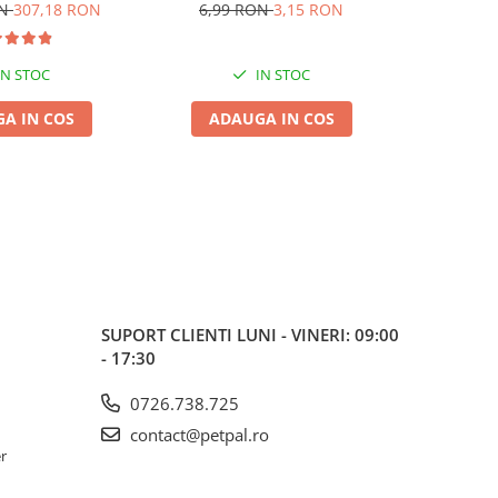
dult 2x15kg
Presată, 8.5cm, 3 bucăți
ON
307,18 RON
6,99 RON
3,15 RON
IN STOC
IN STOC
A IN COS
ADAUGA IN COS
ADA
SUPORT CLIENTI
LUNI - VINERI: 09:00
- 17:30
0726.738.725
contact@petpal.ro
er