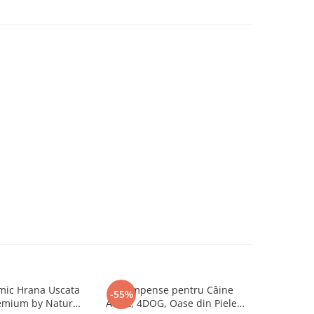
mic Hrana Uscata
Recompense pentru Câine
Hrană U
-55%
remium by Nature
Adult, 4DOG, Oase din Piele
4DOG Con