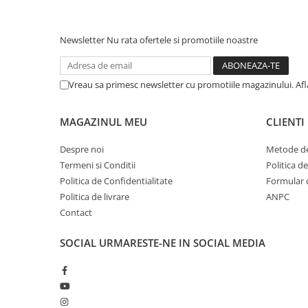
Zgărzi & Hamuri
Păsări
Newsletter
Nu rata ofertele si promotiile noastre
Hrană Păsări
Meniuri Păsări
Suplimente Nutritive
Vreau sa primesc newsletter cu promotiile magazinului. Af
Delicii Păsări
MAGAZINUL MEU
CLIENTI
Batoane
Îngrijire Păsări
Despre noi
Metode de
Așternut Igienic Păsări
Termeni si Conditii
Politica d
Colivii
Politica de Confidentialitate
Formular 
Politica de livrare
ANPC
Colivii
Contact
Rozătoare
Hrană Rozătoare
SOCIAL
URMARESTE-NE IN SOCIAL MEDIA
Fân Rozătoare
Meniuri Rozătoare
Delicii Rozătoare