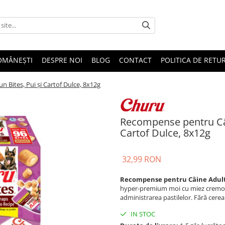
OMÂNEȘTI
DESPRE NOI
BLOG
CONTACT
POLITICA DE RETU
Bites, Pui și Cartof Dulce, 8x12g
Recompense pentru Câi
Cartof Dulce, 8x12g
32,99 RON
Recompense pentru Câine Adult,
hyper-premium moi cu miez cremos, d
administrarea pastilelor. Fără cereale 
IN STOC