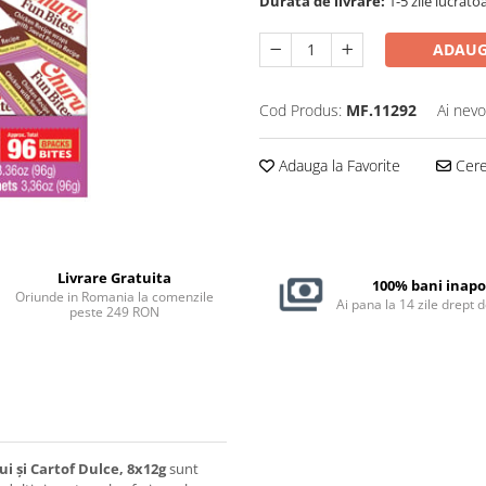
Durata de livrare:
1-5 zile lucrăto
ADAUG
Cod Produs:
MF.11292
Ai nevo
Adauga la Favorite
Cere 
Livrare Gratuita
100% bani inapo
Oriunde in Romania la comenzile
Ai pana la 14 zile drept 
peste 249 RON
 și Cartof Dulce, 8x12g
sunt