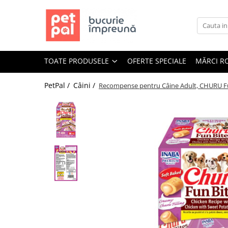
Toate Produsele
Câini
TOATE PRODUSELE
OFERTE SPECIALE
MĂRCI R
Hrană Uscată Câini
Câine Junior
PetPal /
Câini /
Recompense pentru Câine Adult, CHURU Fun 
Câine Adult
Câine Senior
Hrană Umedă Câini
Câine Junior
Câine Adult
Diete Veterinare Câini
Uscată
Umedă
Recompense Câini
Biscuiți