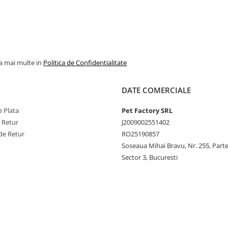
la mai multe in
Politica de Confidentialitate
DATE COMERCIALE
 Plata
Pet Factory SRL
e Retur
J2009002551402
de Retur
RO25190857
Soseaua Mihai Bravu, Nr. 255, Part
Sector 3, Bucuresti