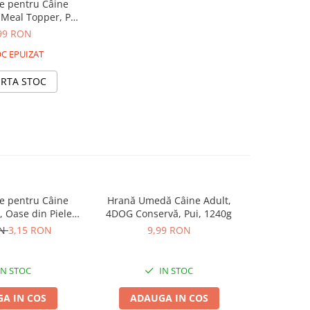
 pentru Câine
Meal Topper, Pui
nză, 4x14g
99 RON
C EPUIZAT
ERTA STOC
 pentru Câine
Hrană Umedă Câine Adult,
Pachet Ec
-4%
 Oase din Piele
4DOG Conservă, Pui, 1240g
Caini BRI
.5cm, 3 bucăți
Mediu
ON
3,15 RON
9,99 RON
319,98
IN STOC
IN STOC
A IN COS
ADAUGA IN COS
ADA