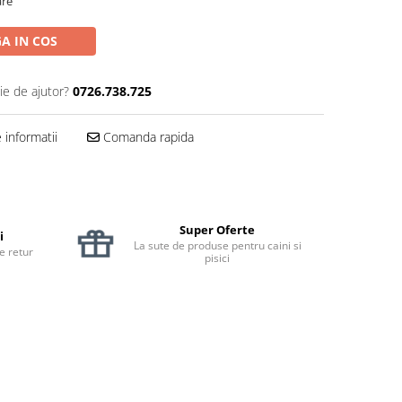
are
A IN COS
ie de ajutor?
0726.738.725
informatii
Comanda rapida
Super Oferte
i
La sute de produse pentru caini si
de retur
pisici