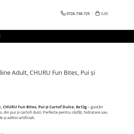
0726.738.725
0,00
R
ne Adult, CHURU Fun Bites, Pui și
 CHURU Fun Bites, Pui și Cartof Dulce, 8x12g
– gustări
in pui și cartofi dulci. Perfecte pentru răsfăț, hidratare sau
și aditivi artificiali.