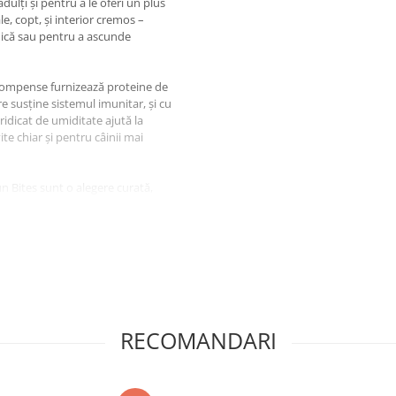
dulți și pentru a le oferi un plus
e, copt, și interior cremos –
nică sau pentru a ascunde
recompense furnizează proteine de
re susține sistemul imunitar, și cu
ridicat de umiditate ajută la
ite chiar și pentru câinii mai
un Bites sunt o alegere curată,
pentru Câine
ui și Cartof
RECOMANDARI
rtofi dulci, albuș de ou, cazeinat
jdie, gelatină, supliment cu