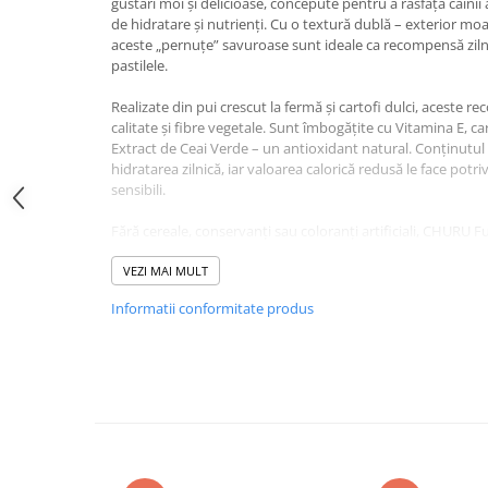
gustări moi și delicioase, concepute pentru a răsfăța câinii a
Jucării Câini
de hidratare și nutrienți. Cu o textură dublă – exterior moal
aceste „pernuțe” savuroase sunt ideale ca recompensă zil
Haine Câini
pastilele.
Pisici
Realizate din pui crescut la fermă și cartofi dulci, aceste 
Hrană Uscată Pisică
calitate și fibre vegetale. Sunt îmbogățite cu Vitamina E, ca
Pisică Junior
Extract de Ceai Verde – un antioxidant natural. Conținutul 
hidratarea zilnică, iar valoarea calorică redusă le face potriv
Pisică Adult
sensibili.
Pisică Senior
Hrană Umedă Pisică
Fără cereale, conservanți sau coloranți artificiali, CHURU F
sănătoasă și sigură pentru câinele tău.
Pisică Junior
VEZI MAI MULT
Pisică Adult
Informatii conformitate produs
Compoziție Recompense 
Pisică Senior
Adult, CHURU Fun Bites, P
Diete Veterinare Pisică
Dulce, 8x12g:
Uscată
Umedă
Recompense Pisici
Ingrediente:
pui, apă, amidon de tapioca, bonito uscat, ca
Cremoase
de sodiu, gumă guar, aromă naturală de pui, extract de dro