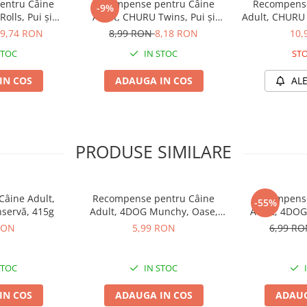
ei (colorant).
entru Câine
Recompense pentru Câine
Recompense
-9%
olls, Pui și
Adult, CHURU Twins, Pui și
Adult, CHURU 
,00%, fibre brute 0,50%,
 8x12g
Legume în Supă, 2x40g
și Brâ
9,74 RON
8,99 RON
8,18 RON
10,
STOC
IN STOC
STO
IN COS
ADAUGA IN COS
AL
destinată hrănirii ca masă
rați acces permanent la apă
eschidere, păstrați la frigider și
PRODUSE SIMILARE
âine Adult,
Recompense pentru Câine
Recompense
-55%
nservă, 415g
Adult, 4DOG Munchy, Oase,
Adult, 4DOG,
Vită, 10cm, 3 bucăți
Presată, 8
RON
5,99 RON
6,99 R
STOC
IN STOC
IN COS
ADAUGA IN COS
ADAUG