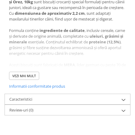
și Orez, 10kg
sunt biscuiți crocanți special formulați pentru câinii
juniori, ideali ca gustare sau recompensă în perioada de creștere.
Cu
dimensiunea de aproximativ 2,2 cm
, sunt adaptați
maxilarului tinerilor câini, fiind ușor de mestecat și digerat.
Formula conține
ingrediente de calitate
, inclusiv cereale, carne
și derivate de origine animală, completate cu
uleiuri, grăsimi și
minerale
esențiale. Conținutul echilibrat de
proteine (12,5%)
,
grăsimi și fibre susține dezvoltarea armonioasă și oferă aportul
energetic necesar pentru câinii în creștere.
Acești biscuiți sunt fabricați de
MERA
, lider german cu peste 70 de
ani de experiență în nutriția animalelor de companie, folosind
tehnologie modernă și fără conservanți sau coloranți artificiali.
VEZI MAI MULT
Sunt potriviți pentru câini juniori de orice talie și nivel de
Informatii conformitate produs
activitate.
Caracteristici
Compoziție Recompense
Review-uri
(0)
pentru Câine Junior, MERA
Bakery, Oase, Miel și Orez,
10kg: