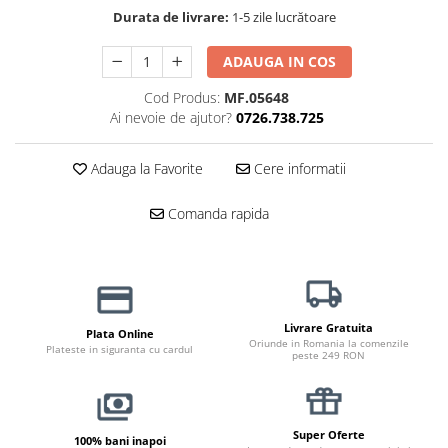
Haine Câini
Zgărzi & Hamuri
Durata de livrare:
1-5 zile lucrătoare
ADAUGA IN COS
Cod Produs:
MF.05648
Ai nevoie de ajutor?
0726.738.725
Adauga la Favorite
Cere informatii
Comanda rapida
Livrare Gratuita
Plata Online
Oriunde in Romania la comenzile
Plateste in siguranta cu cardul
peste 249 RON
Super Oferte
100% bani inapoi