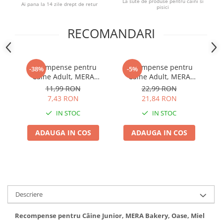
La sute de produse pentru caini si
Ai pana la 14 zile drept de retur
pisici
RECOMANDARI
Recompense pentru
Recompense pentru
-38%
-5%
Câine Adult, MERA
Câine Adult, MERA
Snacker, Miel, 200g
Bakery, Snacky Mix,
11,99 RON
22,99 RON
Biscuiți, Pește și Carne,
7,43 RON
21,84 RON
1kg
IN STOC
IN STOC
ADAUGA IN COS
ADAUGA IN COS
Descriere
Recompense pentru Câine Junior, MERA Bakery, Oase, Miel