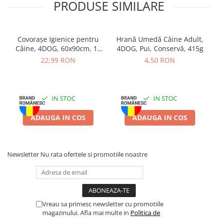
PRODUSE SIMILARE
Ingrediente:
Cereale, carne și derivate de origine animală, uleiuri
și grăsimi, subproduse vegetale, minerale.
Covorașe Igienice pentru
Hrană Umedă Câine Adult,
Câine, 4DOG, 60x90cm, 10
4DOG, Pui, Conservă, 415g
Aditivi/kg:
Vitamina A: 5000 UI, Vitamina D3: 500 UI, Vitamina E:
bucăți
22,99 RON
4,50 RON
50 mg, aditivi tehnologici: antioxidanți.
Analiză nutrițională:
Proteină brută: 12,5%, Grăsime brută:
6,5%, Fibră brută: 2,0%, Cenușă brută: 5,5%.
IN STOC
IN STOC
Mod de utilizare:
Se oferă ca gustare între mesele principale sau
ADAUGA IN COS
ADAUGA IN COS
ca recompensă în timpul dresajului. Ajustați porția zilnică de
hrană în funcție de cantitatea de recompense oferită. Asigurați
acces permanent la apă proaspătă.
Newsletter
Nu rata ofertele si promotiile noastre
Depozitare:
A se păstra într-un loc uscat și răcoros. După
deschidere, păstrați într-un recipient bine închis. Produsul nu
este destinat consumului uman.
Vreau sa primesc newsletter cu promotiile
magazinului. Afla mai multe in
Politica de