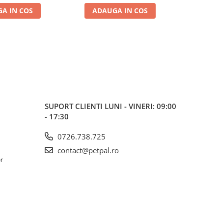
A IN COS
ADAUGA IN COS
ADA
SUPORT CLIENTI
LUNI - VINERI: 09:00
- 17:30
0726.738.725
contact@petpal.ro
er