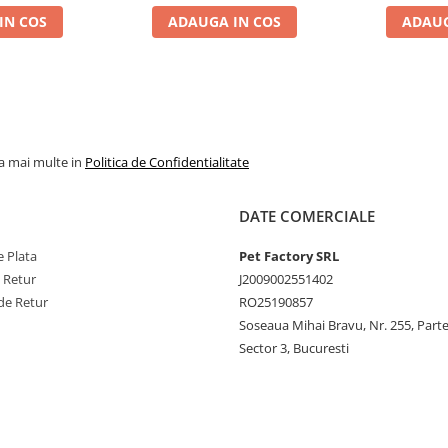
IN COS
ADAUGA IN COS
ADAUG
la mai multe in
Politica de Confidentialitate
DATE COMERCIALE
 Plata
Pet Factory SRL
e Retur
J2009002551402
de Retur
RO25190857
Soseaua Mihai Bravu, Nr. 255, Part
Sector 3, Bucuresti