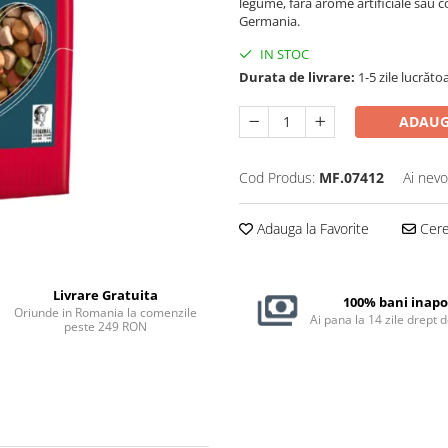
legume, fără arome artificiale sau 
Germania.
IN STOC
Durata de livrare:
1-5 zile lucrăto
ADAUG
Cod Produs:
MF.07412
Ai nevo
Adauga la Favorite
Cere 
Livrare Gratuita
100% bani inapo
Oriunde in Romania la comenzile
Ai pana la 14 zile drept 
peste 249 RON