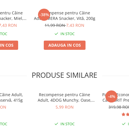
entru Câine
Recompense pentru Câine
deschidere, păstrați într-un
-38%
acker, Miel,
Adult, MERA Snacker, Vită, 200g
ui uman.
g
7,43 RON
11,99 RON
7,43 RON
STOC
IN STOC
IN COS
ADAUGA IN COS
PRODUSE SIMILARE
âine Adult,
Recompense pentru Câine
Pachet Econo
-4%
nservă, 415g
Adult, 4DOG Munchy, Oase,
Caini BRIT P
Vită, 10cm, 3 bucăți
Medium A
RON
5,99 RON
319,98 R
STOC
IN STOC