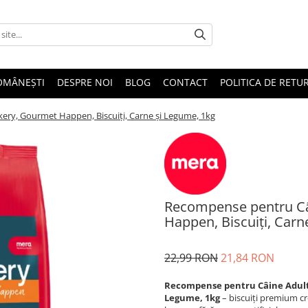
OMÂNEȘTI
DESPRE NOI
BLOG
CONTACT
POLITICA DE RETU
ry, Gourmet Happen, Biscuiți, Carne și Legume, 1kg
Recompense pentru Câ
Happen, Biscuiți, Carn
22,99 RON
21,84 RON
Recompense pentru Câine Adult,
Legume, 1kg
– biscuiți premium cr