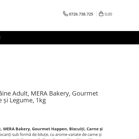
0726.738.725
0,00
R
ine Adult, MERA Bakery, Gourmet
e și Legume, 1kg
 MERA Bakery, Gourmet Happen, Biscuiți, Carne și
ocanți sub formă de biluțe, cu arome variate de carne și