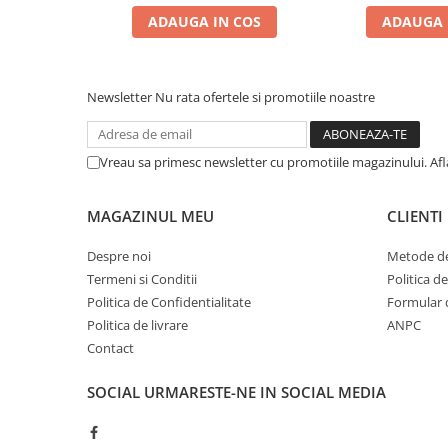
Zgărzi & Hamuri
ADAUGA IN COS
ADAUGA 
Păsări
Hrană Păsări
Meniuri Păsări
Newsletter
Nu rata ofertele si promotiile noastre
Suplimente Nutritive
Delicii Păsări
Vreau sa primesc newsletter cu promotiile magazinului. Af
Batoane
Îngrijire Păsări
MAGAZINUL MEU
CLIENTI
Așternut Igienic Păsări
Despre noi
Metode de
Colivii
Termeni si Conditii
Politica d
Colivii
Politica de Confidentialitate
Formular 
Rozătoare
Politica de livrare
ANPC
Hrană Rozătoare
Contact
Fân Rozătoare
SOCIAL
URMARESTE-NE IN SOCIAL MEDIA
Meniuri Rozătoare
Delicii Rozătoare