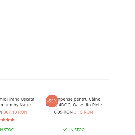
mic Hrana Uscata
Recompense pentru Câine
Hrană U
-55%
remium by Nature
Adult, 4DOG, Oase din Piele
4DOG Con
dult 2x15kg
Presată, 8.5cm, 3 bucăți
ON
307,18 RON
6,99 RON
3,15 RON
IN STOC
IN STOC