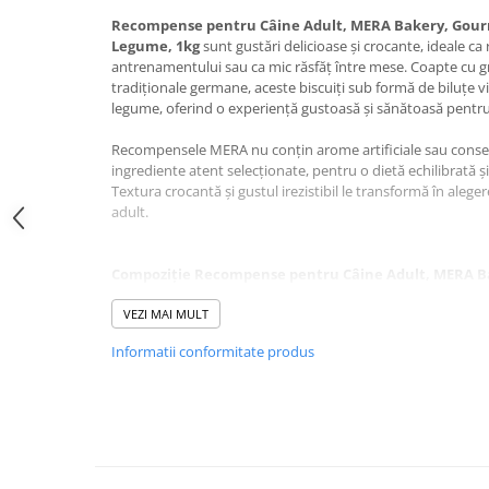
Jucării Câini
Recompense pentru Câine Adult, MERA Bakery, Gourm
Legume, 1kg
sunt gustări delicioase și crocante, ideale ca 
Haine Câini
antrenamentului sau ca mic răsfăț între mese. Coapte cu gr
Pisici
tradiționale germane, aceste biscuiți sub formă de biluțe v
Hrană Uscată Pisică
legume, oferind o experiență gustoasă și sănătoasă pentru
Pisică Junior
Recompensele MERA nu conțin arome artificiale sau conserv
Pisică Adult
ingrediente atent selecționate, pentru o dietă echilibrată și 
Textura crocantă și gustul irezistibil le transformă în alege
Pisică Senior
adult.
Hrană Umedă Pisică
Pisică Junior
Compoziție Recompense pentru Câine Adult, MERA 
Pisică Adult
Biscuiți, Carne și Legume, 1kg:
VEZI MAI MULT
Pisică Senior
Diete Veterinare Pisică
Informatii conformitate produs
Ingrediente:
cereale, carne și subproduse de origine animal
subproduse vegetale, legume.
Uscată
Umedă
Aditivi/kg:
vitamina A 5000 UI, vitamina D3 500 UI, vitamin
Recompense Pisici
Mod de utilizare:
Se oferă ca gustare între mesele princi
Cremoase
activităților zilnice. Ajustați porția de hrană zilnică în fu