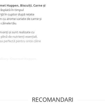
et Happen, Biscuiți, Carne și
răsplată în timpul
ijă în cuptor după rețete
in cu arome variate de carne și
 câinele tău.
anți și sunt realizate cu
plină de nutrienți esențiali.
rea perfectă pentru orice câine
Bakery, Gourmet Happen,
ă, uleiuri și grăsimi, minerale,
a E 50 mg, antioxidanți.
RECOMANDARI
pale sau ca recompensă în timpul
ncție de cantitatea de recompense