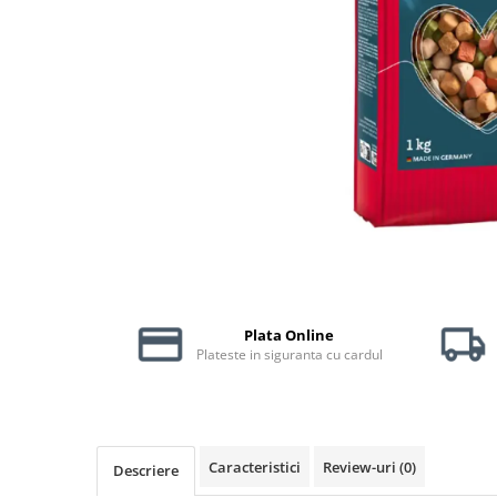
Piele Presată
Proteice
Cremoase
Semi-umede
Pernuțe
Îngrijire Câini
Covorașe Igienice Câini
Igienă Câini
Șampoane Câini
Antiparazitare Câini
Vitamine Câini
Plata Online
Perii & Piepteni
Plateste in siguranta cu cardul
Accesorii Câini
Culcușuri & Saltele Câini
Castroane și Adapatori
Cuști și Genți
Caracteristici
Review-uri
(0)
Descriere
Zgărzi, Lese & Hamuri