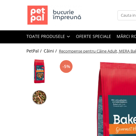
Toate Produsele
Câini
TOATE PRODUSELE
OFERTE SPECIALE
MĂRCI R
Hrană Uscată Câini
Câine Junior
PetPal /
Câini /
Recompense pentru Câine Adult, MERA Bake
Câine Adult
Câine Senior
-5%
Hrană Umedă Câini
Câine Junior
Câine Adult
Diete Veterinare Câini
Uscată
Umedă
Recompense Câini
Biscuiți