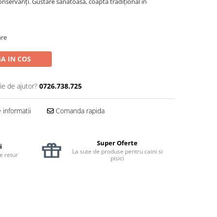
conservanți. Gustare sănătoasă, coaptă tradițional în
are
A IN COS
ie de ajutor?
0726.738.725
informatii
Comanda rapida
Super Oferte
i
La sute de produse pentru caini si
de retur
pisici