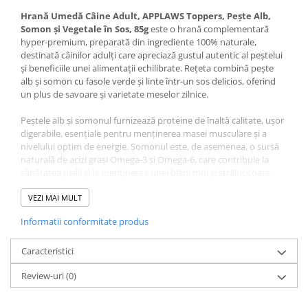
Hrană Umedă Câine Adult, APPLAWS Toppers, Pește Alb,
Somon și Vegetale în Sos, 85g
este o hrană complementară
hyper-premium, preparată din ingrediente 100% naturale,
destinată câinilor adulți care apreciază gustul autentic al peștelui
și beneficiile unei alimentații echilibrate. Rețeta combină pește
alb și somon cu fasole verde și linte într-un sos delicios, oferind
un plus de savoare și varietate meselor zilnice.
Peștele alb și somonul furnizează proteine de înaltă calitate, ușor
digerabile, esențiale pentru menținerea masei musculare și a
nivelului optim de energie. Somonul este, de asemenea, o sursă
naturală de acizi grași Omega-3 și Omega-6, care contribuie la
sănătatea pielii și la menținerea unei blăni moi și strălucitoare.
Fasolea verde și lintea completează rețeta cu fibre și nutrienți
VEZI MAI MULT
valoroși, susținând digestia și oferind o alimentație variată și
Informatii conformitate produs
gustoasă. Formula cu ingrediente limitate este ideală pentru
câinii care beneficiază de o dietă simplă și naturală.
Caracteristici
Fără cereale, porumb, soia, tapioca sau ingrediente artificiale,
Review-uri
(0)
această hrană poate fi servită ca atare sau utilizată ca topper
peste hrana uscată pentru a crește aportul de umiditate și
palatabilitatea mesei.