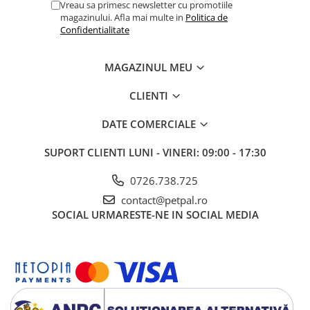
de activitate al câinelui. Asigurați permanent apă proaspătă și
Vreau sa primesc newsletter cu promotiile
curată.
magazinului. Afla mai multe in
Politica de
Confidentialitate
Depozitare:
A se păstra într-un loc uscat și răcoros. După
deschidere, produsul se păstrează la frigider și se consumă în
MAGAZINUL MEU
maximum 48 de ore.
CLIENTI
DATE COMERCIALE
SUPORT CLIENTI
LUNI - VINERI: 09:00 - 17:30
0726.738.725
contact@petpal.ro
SOCIAL
URMARESTE-NE IN SOCIAL MEDIA