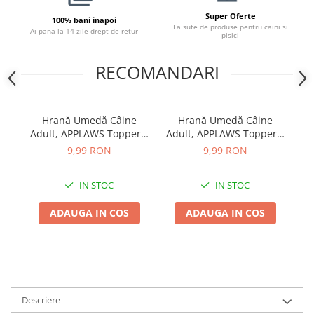
Super Oferte
100% bani inapoi
La sute de produse pentru caini si
Ai pana la 14 zile drept de retur
pisici
RECOMANDARI
Hrană Umedă Câine
Hrană Umedă Câine
Adult, APPLAWS Toppers,
Adult, APPLAWS Toppers,
Ad
Pui și Vegetale în Supă,
Pui și Miel în Sos, 156g
Pui
9,99 RON
9,99 RON
156g
IN STOC
IN STOC
ADAUGA IN COS
ADAUGA IN COS
Descriere