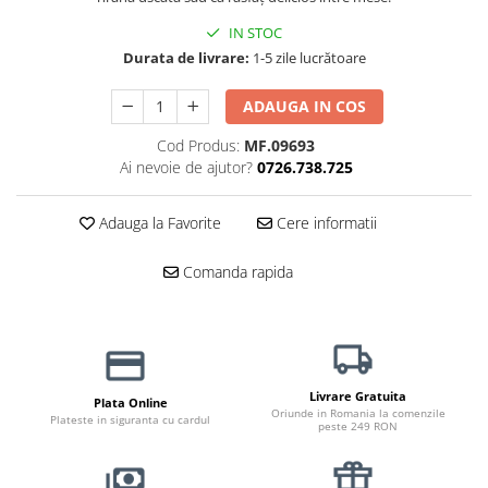
Haine Câini
Zgărzi & Hamuri
IN STOC
Durata de livrare:
1-5 zile lucrătoare
ADAUGA IN COS
Cod Produs:
MF.09693
Ai nevoie de ajutor?
0726.738.725
Adauga la Favorite
Cere informatii
Comanda rapida
Livrare Gratuita
Plata Online
Oriunde in Romania la comenzile
Plateste in siguranta cu cardul
peste 249 RON