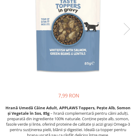
Proteice
Pernuțe
Cremoase
Semi-umede
Semi-umede
Proteice
Pernuțe
Umede
Îngrijire Câini
Îngrijire Pisici
Covorașe Igienice Câini
Așternut Igienic Pisici
Igienă Câini
Igienă Pisici
Șampoane Câini
Antiparazitare Pisici
Antiparazitare Câini
Vitamine Pisici
Vitamine Câini
Perii & Piepteni Pisici
Perii & Piepteni
Accesorii Pisici
Accesorii Câini
Culcușuri & Saltele Pisici
7,99 RON
Culcușuri & Saltele Câini
Ansambluri Pisici
Castroane și Adapatori
Castroane & Adapatori Pisici
Hrană Umedă Câine Adult, APPLAWS Toppers, Pește Alb, Somon
și Vegetale în Sos, 85g
– hrană complementară pentru câini adulți,
Cuști și Genți
Cuști & Genți Pisici
preparată din ingrediente 100% naturale. Conține pește alb, somon,
Zgărzi, Lese & Hamuri
Litiere Pisici
fasole verde și linte, oferind proteine de calitate și acizi grași Omega-3
pentru susținerea pielii, blănii și digestiei. Ideală ca topper pentru
Jucării Câini
Jucării Pisici
hrana uscată sau ca răsfăț delicios între mese.