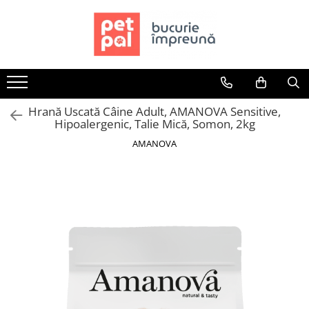
Toate Produsele
Câini
Hrană Uscată Câini
Hrană Uscată Câine Adult, AMANOVA Sensitive,
Câine Junior
Hipoalergenic, Talie Mică, Somon, 2kg
Câine Adult
AMANOVA
Câine Senior
Hrană Umedă Câini
Câine Junior
Câine Adult
Diete Veterinare Câini
Uscată
Umedă
Recompense Câini
Biscuiți