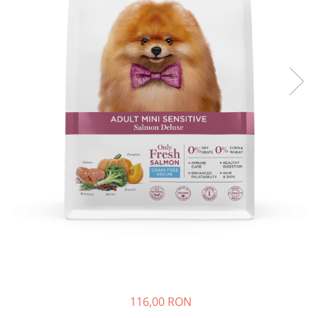
Piele Presată
Proteice
Cremoase
Semi-umede
Pernuțe
Îngrijire Câini
Covorașe Igienice Câini
Igienă Câini
Șampoane Câini
Antiparazitare Câini
Vitamine Câini
Perii & Piepteni
Accesorii Câini
Culcușuri & Saltele Câini
Castroane și Adapatori
Cuști și Genți
116,00 RON
Zgărzi, Lese & Hamuri