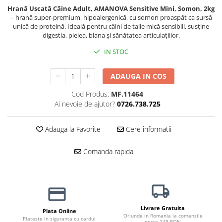
Hrană Uscată Câine Adult, AMANOVA Sensitive Mini, Somon, 2kg
Jucării Câini
– hrană super-premium, hipoalergenică, cu somon proaspăt ca sursă
Haine Câini
unică de proteină. Ideală pentru câini de talie mică sensibili, susține
digestia, pielea, blana și sănătatea articulațiilor.
Pisici
Hrană Uscată Pisică
IN STOC
Pisică Junior
ADAUGA IN COS
Pisică Adult
Pisică Senior
Cod Produs:
MF.11464
Hrană Umedă Pisică
Ai nevoie de ajutor?
0726.738.725
Pisică Junior
Adauga la Favorite
Cere informatii
Pisică Adult
Pisică Senior
Comanda rapida
Diete Veterinare Pisică
Uscată
Umedă
Recompense Pisici
Livrare Gratuita
Plata Online
Cremoase
Oriunde in Romania la comenzile
Plateste in siguranta cu cardul
peste 249 RON