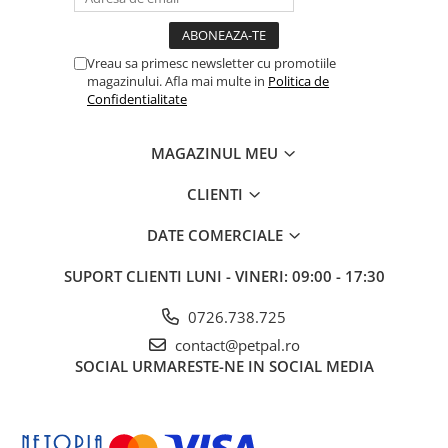
Mod de utilizare:
Se administrează în stare uscată, în funcție de
greutatea, vârsta și nivelul de activitate al câinelui. Asigurați
permanent apă proaspătă la dispoziție.
Vreau sa primesc newsletter cu promotiile
Depozitare:
A se păstra într-un loc uscat și răcoros, ferit de
magazinului. Afla mai multe in
Politica de
lumina directă a soarelui. După deschidere, ambalajul trebuie
Confidentialitate
închis corespunzător pentru a menține prospețimea produsului.
MAGAZINUL MEU
CLIENTI
DATE COMERCIALE
SUPORT CLIENTI
LUNI - VINERI: 09:00 - 17:30
0726.738.725
contact@petpal.ro
SOCIAL
URMARESTE-NE IN SOCIAL MEDIA