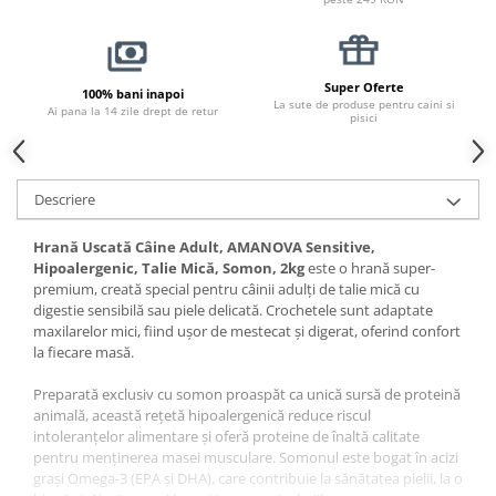
Pernuțe
Semi-umede
Proteice
Super Oferte
100% bani inapoi
Umede
La sute de produse pentru caini si
Ai pana la 14 zile drept de retur
pisici
Îngrijire Pisici
Așternut Igienic Pisici
Igienă Pisici
Descriere
Antiparazitare Pisici
Vitamine Pisici
Hrană Uscată Câine Adult, AMANOVA Sensitive,
Hipoalergenic, Talie Mică, Somon, 2kg
este o hrană super-
Perii & Piepteni Pisici
premium, creată special pentru câinii adulți de talie mică cu
Accesorii Pisici
digestie sensibilă sau piele delicată. Crochetele sunt adaptate
maxilarelor mici, fiind ușor de mestecat și digerat, oferind confort
Culcușuri & Saltele Pisici
la fiecare masă.
Ansambluri Pisici
Preparată exclusiv cu somon proaspăt ca unică sursă de proteină
Castroane & Adapatori Pisici
animală, această rețetă hipoalergenică reduce riscul
Cuști & Genți Pisici
intoleranțelor alimentare și oferă proteine de înaltă calitate
Litiere Pisici
pentru menținerea masei musculare. Somonul este bogat în acizi
grași Omega-3 (EPA și DHA), care contribuie la sănătatea pielii, la o
Jucării Pisici