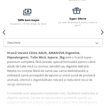
Pernuțe
Semi-umede
Proteice
Super Oferte
100% bani inapoi
Umede
La sute de produse pentru caini si
Ai pana la 14 zile drept de retur
pisici
Îngrijire Pisici
Așternut Igienic Pisici
Igienă Pisici
Descriere
Antiparazitare Pisici
Vitamine Pisici
Hrană Uscată Câine Adult, AMANOVA Digestive,
Hipoalergenic, Talie Mică, Iepure, 2kg
este o hrană super-
Perii & Piepteni Pisici
premium completă, fără cereale, special formulată pentru câinii
Accesorii Pisici
adulți de talie mică cu stomac sensibil sau digestie delicată.
Rețeta nu conține făină de carne sau carne deshidratată și
Culcușuri & Saltele Pisici
utilizează carne proaspătă de iepure ca unică sursă de proteină
Ansambluri Pisici
animală, oferind o digestibilitate ridicată și reducând riscul de
alergii alimentare.
Castroane & Adapatori Pisici
Cuști & Genți Pisici
Crochetele sunt adaptate maxilarelor mici, facilitând masticația și
Litiere Pisici
digestia optimă. Carnea de iepure este o proteină ușoară, cu
conținut redus de grăsimi, colesterol și calorii, fiind ideală pentru
Jucării Pisici