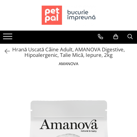
Toate Produsele
Câini
Hrană Uscată Câini
Hrană Uscată Câine Adult, AMANOVA Digestive,
Câine Junior
Hipoalergenic, Talie Mică, Iepure, 2kg
Câine Adult
AMANOVA
Câine Senior
Hrană Umedă Câini
Câine Junior
Câine Adult
Diete Veterinare Câini
Uscată
Umedă
Recompense Câini
Biscuiți