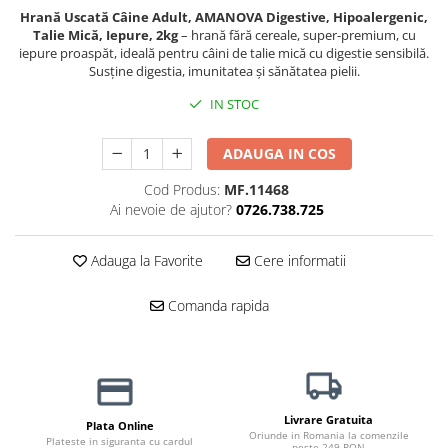
Hrană Uscată Câine Adult, AMANOVA Digestive, Hipoalergenic,
Jucării Câini
Talie Mică, Iepure, 2kg
– hrană fără cereale, super-premium, cu
Haine Câini
iepure proaspăt, ideală pentru câini de talie mică cu digestie sensibilă.
Susține digestia, imunitatea și sănătatea pielii.
Pisici
Hrană Uscată Pisică
IN STOC
Pisică Junior
ADAUGA IN COS
Pisică Adult
Pisică Senior
Cod Produs:
MF.11468
Hrană Umedă Pisică
Ai nevoie de ajutor?
0726.738.725
Pisică Junior
Adauga la Favorite
Cere informatii
Pisică Adult
Pisică Senior
Comanda rapida
Diete Veterinare Pisică
Uscată
Umedă
Recompense Pisici
Livrare Gratuita
Plata Online
Cremoase
Oriunde in Romania la comenzile
Plateste in siguranta cu cardul
peste 249 RON