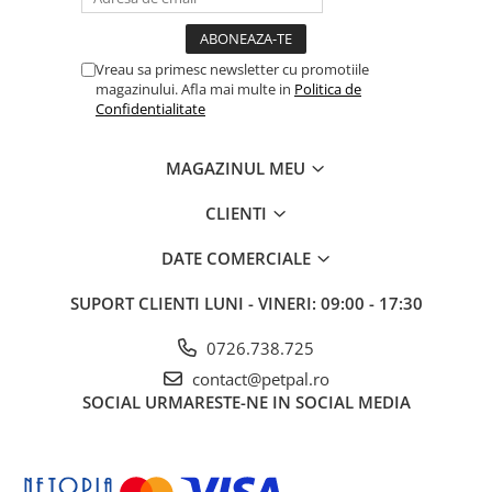
brută 3,5%, cenușă brută 7,5%, calciu 1,25%, fosfor 1,10%, acizi
grași Omega-3 0,60%, Omega-6 1,00%, energie metabolizabilă
3895 kcal/kg.
Vreau sa primesc newsletter cu promotiile
Mod de utilizare:
Se administrează uscată, în porții adaptate
magazinului. Afla mai multe in
Politica de
greutății, vârstei și nivelului de activitate al câinelui. Asigurați
Confidentialitate
acces permanent la apă proaspătă.
MAGAZINUL MEU
Depozitare:
A se păstra într-un loc uscat și răcoros, ferit de
lumina directă a soarelui. După deschidere, ambalajul trebuie
închis corespunzător pentru a menține prospețimea produsului.
CLIENTI
DATE COMERCIALE
SUPORT CLIENTI
LUNI - VINERI: 09:00 - 17:30
0726.738.725
contact@petpal.ro
SOCIAL
URMARESTE-NE IN SOCIAL MEDIA