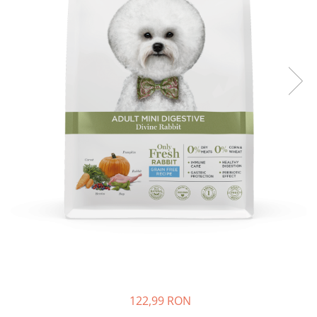
Piele Presată
Proteice
Cremoase
Semi-umede
Pernuțe
Îngrijire Câini
Covorașe Igienice Câini
Igienă Câini
Șampoane Câini
Antiparazitare Câini
Vitamine Câini
Perii & Piepteni
Accesorii Câini
Culcușuri & Saltele Câini
Castroane și Adapatori
Cuști și Genți
122,99 RON
Zgărzi, Lese & Hamuri