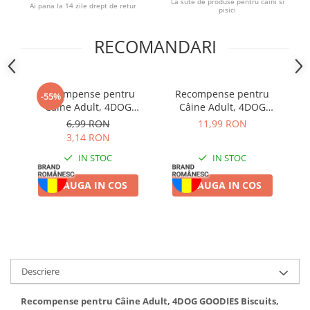
La sute de produse pentru caini si
Ai pana la 14 zile drept de retur
pisici
RECOMANDARI
Recompense pentru
Recompense pentru
-55%
Câine Adult, 4DOG
Câine Adult, 4DOG
GOODIES Trainer, Vită,
GOODIES Classic, Copan
6,99 RON
11,99 RON
150g
de Pui, 100g
3,14 RON
M
IN STOC
IN STOC
ADAUGA IN COS
ADAUGA IN COS
Descriere
Recompense pentru Câine Adult, 4DOG GOODIES Biscuits,