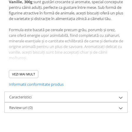
Vanilie, 300g
sunt gustări crocante și aromate, special concepute
pentru câinii adulți, perfecte ca gustare între mese. Sub formă de
figurine atractive în formă de animale, acești biscuiți oferă un plus
de varietate și distracție în alimentația zilnică a câinelui tău.
Formula este bazată pe cereale precum grâu, porumb și orez,
care oferă energie ușor asimilabilă, fiind completată cu zaharuri,
minerale esențiale și o cantitate echilibrată de carne și derivate de
origine animală pentru un plus de savoare. Aromatizați delicat cu
vanilie, acești biscuiți sunt bine acceptați chiar și de câinii
mofturoși.
Conținutul moderat de proteine (10,5%) și grăsimi (5%) îi face
potriviți pentru utilizare regulată, ca gustare, fără a afecta regimul
VEZI MAI MULT
alimentar echilibrat. Textura crocantă contribuie la curățarea
Informatii conformitate produs
mecanică a dinților, susținând igiena orală. Coloranții alimentari
incluși sunt dozați în limite sigure.
Caracteristici
Compoziție Recompense
Review-uri
(0)
pentru Câine Adult, 4DOG
GOODIES Biscuits, Vanilie,