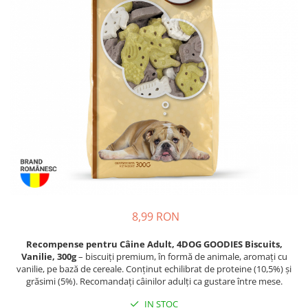
Proteice
Pernuțe
Cremoase
Semi-umede
Semi-umede
Proteice
Pernuțe
Umede
Îngrijire Câini
Îngrijire Pisici
Covorașe Igienice Câini
Așternut Igienic Pisici
Igienă Câini
Igienă Pisici
Șampoane Câini
Antiparazitare Pisici
Antiparazitare Câini
Vitamine Pisici
Vitamine Câini
Perii & Piepteni Pisici
Perii & Piepteni
Accesorii Pisici
Accesorii Câini
Culcușuri & Saltele Pisici
8,99 RON
Culcușuri & Saltele Câini
Ansambluri Pisici
Castroane și Adapatori
Castroane & Adapatori Pisici
Recompense pentru Câine Adult, 4DOG GOODIES Biscuits,
Vanilie, 300g
– biscuiți premium, în formă de animale, aromați cu
Cuști și Genți
Cuști & Genți Pisici
vanilie, pe bază de cereale. Conținut echilibrat de proteine (10,5%) și
Zgărzi, Lese & Hamuri
Litiere Pisici
grăsimi (5%). Recomandați câinilor adulți ca gustare între mese.
Jucării Câini
Jucării Pisici
IN STOC