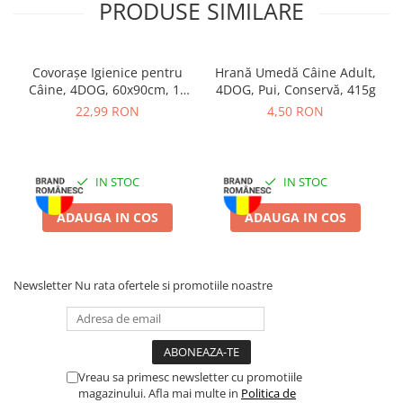
300g:
PRODUSE SIMILARE
Ingrediente:
Cereale (grâu), diverse zaharuri, uleiuri și grăsimi,
Covorașe Igienice pentru
Hrană Umedă Câine Adult,
minerale (clorură de sodiu).
Câine, 4DOG, 60x90cm, 10
4DOG, Pui, Conservă, 415g
bucăți
22,99 RON
4,50 RON
Valori analitice:
Proteină brută 7,2%, Grăsimi 7,8%, Materie
anorganică 2,0%, Fibre brute 1,7%, Umiditate 11,0%.
Aditivi (per kg):
Coloranți.
IN STOC
IN STOC
Mod de utilizare:
Recompensele sunt recomandate pentru câini
ADAUGA IN COS
ADAUGA IN COS
adulți, ca gustare între mesele principale. Asigurați acces
permanent la apă proaspătă. Supravegheați câinele în timpul
consumului.
Newsletter
Nu rata ofertele si promotiile noastre
Depozitare:
A se păstra într-un loc uscat și răcoros. Produsul nu
este destinat consumului uman.
Vreau sa primesc newsletter cu promotiile
magazinului. Afla mai multe in
Politica de