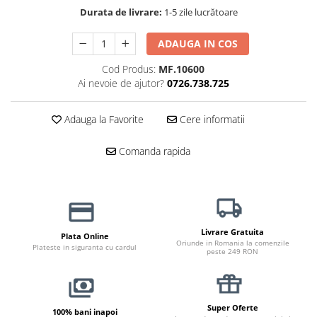
Haine Câini
Zgărzi & Hamuri
Durata de livrare:
1-5 zile lucrătoare
ADAUGA IN COS
Cod Produs:
MF.10600
Ai nevoie de ajutor?
0726.738.725
Adauga la Favorite
Cere informatii
Comanda rapida
Livrare Gratuita
Plata Online
Oriunde in Romania la comenzile
Plateste in siguranta cu cardul
peste 249 RON
Super Oferte
100% bani inapoi