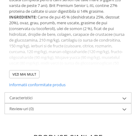
varsta de peste 7 ani). Brit Premium Senior L-XL contine 27%
proteina de calitate si usor digestibila si 14% grasime.
INGREDIENTE:
Carne de pui 45 % (deshidratata 25%, dezosat
20%), ovaz, grau, porumb, mere uscate, grasime de pui
(conservata cu tocoferoli), ulei de somon (2 %), ficat de pui
hidrolizat, drojdie de bere, colagen, carapace de crustacee (sursa
de glucozamina, 210 mg/kg), cartilagiu (o sursa de condroitina,
150 mg/kg), ierburi si de fructe (cuisoare, citrice, rozmarin,
curcuma, 120 mg/kg), manan-oligozaharide (120 mg/kg), fructo-
oligozaharide (90 mg/kg), Mojave yucca (90 mg/kg), musetelul
uscat (80 mg/kg), midii verzi (o sursa de glicozaminoglican (50
mg/kg), afine uscate (50 mg/kg).
ANALIZA NUTRITIONALA:
VEZI MAI MULT
Proteina bruta 27,0 %,continut de
grasimi 14,0 %, umiditate 10,0 %, cenusa bruta 7,2 %, fibra bruta
Informatii conformitate produs
3,0 %, calciu 1,5 %, fosfor 1,1 %, omega-3 0,18 %, omega-6 1,4 %.
BRIT PREMIUM este singura hrana pentru caini din segmentul
premium cu sortimente dedicate fiecarei varste (puppy, junior,
Caracteristici
adult si senior) si fiecarei talii (mica, medie, mare si gigant).
Review-uri
(0)
Brit Premium Senior L este recomandat pentru cainii seniori din
rasele de talie mare, cum ar fi American Staffordshire Terrier,
Akita Inu, Alaskan Malamute, Beauceron, Belgian Shepherd,
Boxer, Dalmatian, Dobermann, Dogo Argentino, German
Shepherd Dog, Giant Schnauzer, Golden Retriever, Labrador