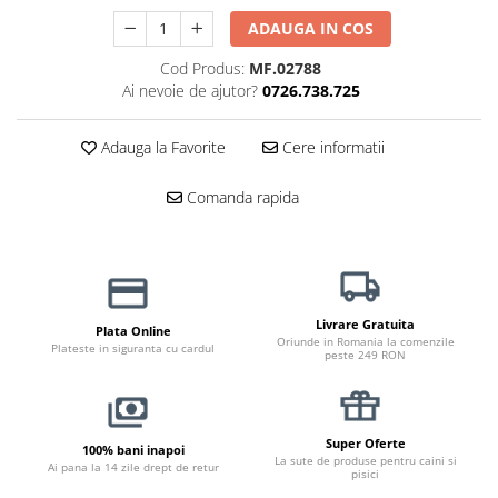
Haine Câini
Zgărzi & Hamuri
ADAUGA IN COS
Cod Produs:
MF.02788
Ai nevoie de ajutor?
0726.738.725
Adauga la Favorite
Cere informatii
Comanda rapida
Livrare Gratuita
Plata Online
Oriunde in Romania la comenzile
Plateste in siguranta cu cardul
peste 249 RON
Super Oferte
100% bani inapoi
La sute de produse pentru caini si
Ai pana la 14 zile drept de retur
pisici