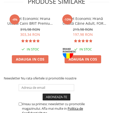
PRODUSE SIMILARE
Retriever, Pointer, Rhodesian Ridgeback, Vizsla, Weimaraner.
Hrana Brit Premium este bogata in carne de pasare, contine
extract de ierburi si fructe, contine vitamine si minerale necesare
in nutritia animala si prebiotice care sustin sistemul imunitar si
Pachet Economic Hrana
Pachet Economic Hrană
-4%
-10%
metabolismul. De asemena, hrana Brit Premium nu contine soia,
Uscata Caini BRIT Premium
Uscată Câine Adult, FOR
conservanti sau alti aditivi chimici.
by Nature Maxi/Giant
DOG, Talie Mică, Pasăre,
315,98 RON
219,98 RON
Senior 2x15kg
10kg
303,34 RON
197,98 RON
IN STOC
IN STOC
ADAUGA IN COS
ADAUGA IN COS
Newsletter
Nu rata ofertele si promotiile noastre
Vreau sa primesc newsletter cu promotiile
magazinului. Afla mai multe in
Politica de