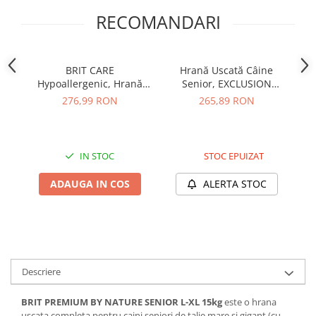
RECOMANDARI
BRIT CARE
Hrană Uscată Câine
P
Hypoallergenic, Hrană
Senior, EXCLUSION
Uscată Câine Senior,
Mediterraneo,
Pr
276,99 RON
265,89 RON
Miel, 12kg
Monoproteică, Talie
Medie/Mare, Pui, 12kg –
DELISTAT
IN STOC
STOC EPUIZAT
ADAUGA IN COS
ALERTA STOC
Descriere
BRIT PREMIUM BY NATURE SENIOR L-XL 15kg
este o hrana
uscata completa pentru caini seniori de talie mare si gigant (cu