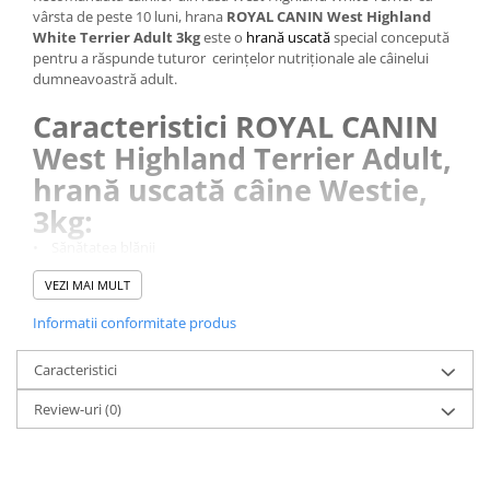
vârsta de peste 10 luni, hrana
ROYAL CANIN West Highland
White Terrier Adult 3kg
este o
hrană uscată
special concepută
pentru a răspunde tuturor cerințelor nutriționale ale câinelui
dumneavoastră adult.
Caracteristici ROYAL CANIN
West Highland Terrier Adult,
hrană uscată câine Westie,
3kg:
• Sănătatea blănii
• Sănătatea pielii
VEZI MAI MULT
• Satisface apetitul capricios
Informatii conformitate produs
De talie mică dar plin de energie, câinele West Highland White
Terrier (sau „Westie”) reprezintă una din cele mai populare rase
Caracteristici
din categoria terrierilor.
Review-uri
(0)
Blana caracteristică aspră a câinelui dumneavoastră Westie
necesită o îngrijire specială pentru a-și menține calitatea și starea
optimă de sănătate.