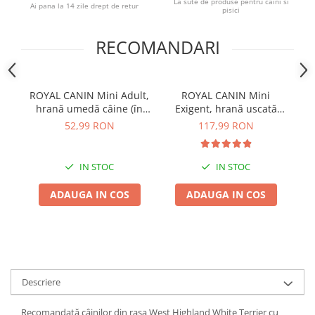
La sute de produse pentru caini si
Ai pana la 14 zile drept de retur
pisici
RECOMANDARI
ROYAL CANIN Mini Adult,
ROYAL CANIN Mini
RO
hrană umedă câine (în
Exigent, hrană uscată
8
sos), 12x85g
câine, apetit capricios,
52,99 RON
117,99 RON
3kg
IN STOC
IN STOC
ADAUGA IN COS
ADAUGA IN COS
Descriere
Recomandată câinilor din rasa West Highland White Terrier cu