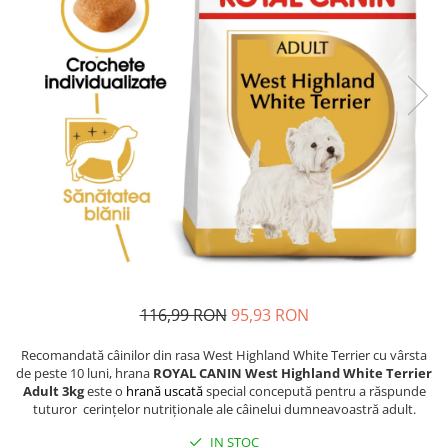
Proteice
Pernuțe
Cremoase
Semi-umede
Semi-umede
Proteice
Pernuțe
Umede
Îngrijire Câini
Îngrijire Pisici
Covorașe Igienice Câini
Așternut Igienic Pisici
Igienă Câini
Igienă Pisici
Șampoane Câini
Antiparazitare Pisici
Antiparazitare Câini
Vitamine Pisici
Vitamine Câini
Perii & Piepteni Pisici
Perii & Piepteni
Accesorii Pisici
Accesorii Câini
Culcușuri & Saltele Pisici
116,99 RON
95,93 RON
Culcușuri & Saltele Câini
Ansambluri Pisici
Castroane și Adapatori
Castroane & Adapatori Pisici
Recomandată câinilor din rasa West Highland White Terrier cu vârsta
de peste 10 luni, hrana
ROYAL CANIN West Highland White Terrier
Cuști și Genți
Cuști & Genți Pisici
Adult 3kg
este o
hrană uscată
special concepută pentru a răspunde
Zgărzi, Lese & Hamuri
Litiere Pisici
tuturor cerințelor nutriționale ale câinelui dumneavoastră adult.
Jucării Câini
Jucării Pisici
IN STOC