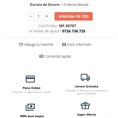
Haine Câini
Zgărzi & Hamuri
Durata de livrare:
1-5 zile lucrătoare
ADAUGA IN COS
Cod Produs:
MF.00787
Ai nevoie de ajutor?
0726.738.725
Adauga la Favorite
Cere informatii
Comanda rapida
Livrare Gratuita
Plata Online
Oriunde in Romania la comenzile
Plateste in siguranta cu cardul
peste 249 RON
Super Oferte
100% bani inapoi