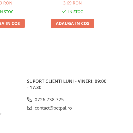
Legume, 150g
99 RON
3,69 RON
IN STOC
IN STOC
A IN COS
ADAUGA IN COS
ADA
SUPORT CLIENTI
LUNI - VINERI: 09:00
- 17:30
0726.738.725
contact@petpal.ro
er