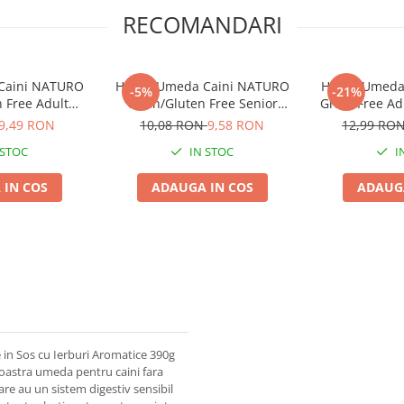
RECOMANDARI
Caini NATURO
Hrana Umeda Caini NATURO
Hrana Umeda
-5%
-21%
 Free Adult
Grain/Gluten Free Senior
Grain Free Adu
 390g
Curcan si Pui 390g
4
9,49 RON
10,08 RON
9,58 RON
12,99 RO
 STOC
IN STOC
I
 IN COS
ADAUGA IN COS
ADAUGA
in Sos cu Ierburi Aromatice 390g
oastra umeda pentru caini fara
are au un sistem digestiv sensibil