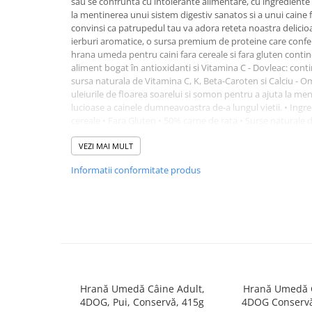
sau se confrunta cu intolerante alimentare, cu ingrediente
Pernuțe
la mentinerea unui sistem digestiv sanatos si a unui caine f
Semi-umede
convinsi ca patrupedul tau va adora reteta noastra delicioa
ierburi aromatice, o sursa premium de proteine care confe
Proteice
hrana umeda pentru caini fara cereale si fara gluten contin
Umede
aliment bogat în antioxidanti si Vitamina C - Dovleac: contin
Îngrijire Pisici
sursa naturala de Vitamina C, K, Beta-Caroten si Calciu - Om
uleiurile de floarea soarelui si somon pentru a ajuta la ment
Așternut Igienic Pisici
lucioase a cainele dumneavoastra de-a lungul vietii. • Ingr
Igienă Pisici
cereale • Fara Gluten • 50% carne de rata • Surse naturale d
antioxidanti, vitamina A, esentiale pentru acuitatea vizuala
Antiparazitare Pisici
mentinerea sistemului osos sanatos si a integritatii pielii. 
VEZI MAI MULT
Vitamine Pisici
condroitina pentru mentinerea articulatiilor sanatoase Aditiv
Informatii conformitate produs
Perii & Piepteni Pisici
Vitamina A 3000UI, Vitamina D3 350UI, Vitamina E 40mg, Zi
mg, fier (sulfat de fier monohidrat) 20 mg, mangan (sulf
Accesorii Pisici
Analiza garantata: Kcal/100g: 85. Proteine brute 6,5%, grasi
Culcușuri & Saltele Pisici
cenusa bruta 3%, umiditate 81%. Compozitie: Rata 50%, Afi
0,67% Fructe si Legume deshidratate), Minerale, Ulei de flo
Ansambluri Pisici
somon 0,06%, Ulei de seminte de in 0,06%, Alge deshidrata
Castroane & Adapatori Pisici
Radacina de cicoare, Mannanoligozaharide (MOS prebiotic),
macese deshidratate, glucozamina (0,005%), sulfat de condr
Cuști & Genți Pisici
Litiere Pisici
Hrană Umedă Câine Adult,
Hrană Umedă C
4DOG, Pui, Conservă, 415g
4DOG Conservă
Jucării Pisici