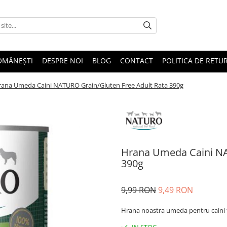
OMÂNEȘTI
DESPRE NOI
BLOG
CONTACT
POLITICA DE RETU
ana Umeda Caini NATURO Grain/Gluten Free Adult Rata 390g
Hrana Umeda Caini NA
390g
9,99 RON
9,49 RON
Hrana noastra umeda pentru caini fa