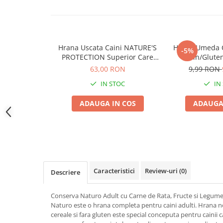
Jucării Câini
Haine Câini
Pisici
Hrana Uscata Caini NATURE'S
Hrana Umeda 
Hrană Uscată Pisică
-5%
PROTECTION Superior Care
Grain/Gluten
Pisică Junior
White Dogs Salmon Adult
Curcan
63,00 RON
9,99 RON
Small & Mini 1,5 KG
Pisică Adult
IN STOC
IN
Pisică Senior
ADAUGA IN COS
ADAUGA
Hrană Umedă Pisică
Pisică Junior
Pisică Adult
Pisică Senior
Diete Veterinare Pisică
Caracteristici
Review-uri
(0)
Descriere
Uscată
Umedă
Conserva Naturo Adult cu Carne de Rata, Fructe si Legume 
Recompense Pisici
Naturo este o hrana completa pentru caini adulti. Hrana n
Cremoase
cereale si fara gluten este special conceputa pentru cainii c