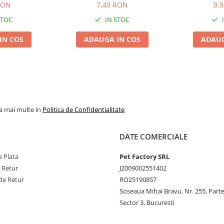
RON
7,49 RON
9,
STOC
IN STOC
IN COS
ADAUGA IN COS
ADAUG
la mai multe in
Politica de Confidentialitate
DATE COMERCIALE
 Plata
Pet Factory SRL
e Retur
J2009002551402
de Retur
RO25190857
Soseaua Mihai Bravu, Nr. 255, Part
Sector 3, Bucuresti