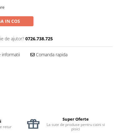
are
A IN COS
ie de ajutor?
0726.738.725
informatii
Comanda rapida
Super Oferte
i
La sute de produse pentru caini si
de retur
pisici