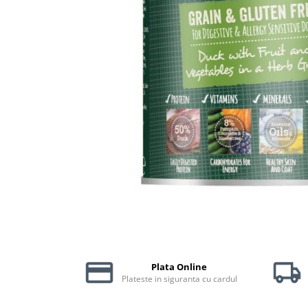
Piele Presată
Proteice
Cremoase
Semi-umede
Pernuțe
Îngrijire Câini
Covorașe Igienice Câini
Igienă Câini
Șampoane Câini
Antiparazitare Câini
Vitamine Câini
Perii & Piepteni
Accesorii Câini
Culcușuri & Saltele Câini
Plata Online
Castroane și Adapatori
Plateste in siguranta cu cardul
Cuști și Genți
Zgărzi, Lese & Hamuri