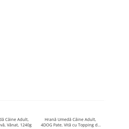
ă Câine Adult,
Hrană Umedă Câine Adult,
Salam, H
ă, Vânat, 1240g
4DOG Pate, Vită cu Topping de
Adult, D