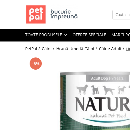
Toate Produsele
Câini
TOATE PRODUSELE
OFERTE SPECIALE
MĂRCI R
Hrană Uscată Câini
Câine Junior
PetPal /
Câini /
Hrană Umedă Câini /
Câine Adult /
Hr
Câine Adult
Câine Senior
-5%
Hrană Umedă Câini
Câine Junior
Câine Adult
Diete Veterinare Câini
Uscată
Umedă
Recompense Câini
Biscuiți