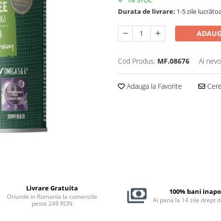
IN STOC
Durata de livrare:
1-5 zile lucrăto
ADAUG
Cod Produs:
MF.08676
Ai nevo
Adauga la Favorite
Cere 
Livrare Gratuita
100% bani inapo
Oriunde in Romania la comenzile
Ai pana la 14 zile drept 
peste 249 RON