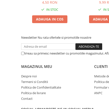
4,50 RON
9,99 
Zgărzi & Hamuri
Păsări
IN STOC
IN 
Hrană Păsări
ADAUGA IN COS
ADAUGA 
Meniuri Păsări
Suplimente Nutritive
Delicii Păsări
Newsletter
Nu rata ofertele si promotiile noastre
Batoane
Îngrijire Păsări
Vreau sa primesc newsletter cu promotiile magazinului. Af
Așternut Igienic Păsări
Colivii
MAGAZINUL MEU
CLIENTI
Colivii
Despre noi
Metode de
Rozătoare
Termeni si Conditii
Politica d
Hrană Rozătoare
Politica de Confidentialitate
Formular 
Fân Rozătoare
Politica de livrare
ANPC
Meniuri Rozătoare
Contact
Delicii Rozătoare