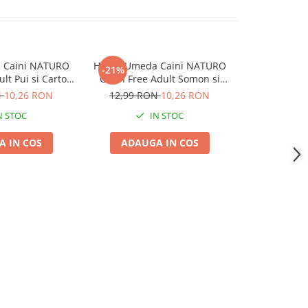
 Caini NATURO
Hrana Umeda Caini NATURO
Hrana Umed
-21%
-16%
lt Pui si Cartof
Grain Free Adult Somon si
Adult Light 
00g
Cartof 400g
N
10,26 RON
12,99 RON
10,26 RON
10,99 
N STOC
IN STOC
 IN COS
ADAUGA IN COS
ADAUG