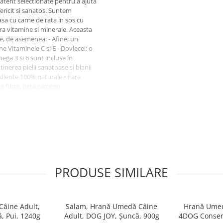
 atent selectionate pentru a ajuta
ericit si sanatos. Suntem
sa cu carne de rata in sos cu
ra vitamine si minerale. Aceasta
e, de asemenea: - Afine: un
e Vitaminele C si E - Dovlecei: o
ega 3 si 6 sunt incluse în
inerea pielii sanatoase si blanii
ediente 100% naturale • Fara
e fibre, beta caroten,
 a cainelui tau si pentru
• Contine glucozamina si
i: Aditivi nutritionali per kg:
nc (sulfat de zinc monohidrat) 25
at mangan monohidrat) 3.75mg.
mi brute 5,5%, fibre brute 0,5%,
ne, Dovlecei si Dovleac 8% (din
area soarelui 0,125%, Ulei de
PRODUSE SIMILARE
te, Rozmarin deshidratat,
 urzica deshidratata, ceai verde,
oitina (0,0025%), galbenele.
âine Adult,
Salam, Hrană Umedă Câine
Hrană Umed
, Pui, 1240g
Adult, DOG JOY, Șuncă, 900g
4DOG Conserv