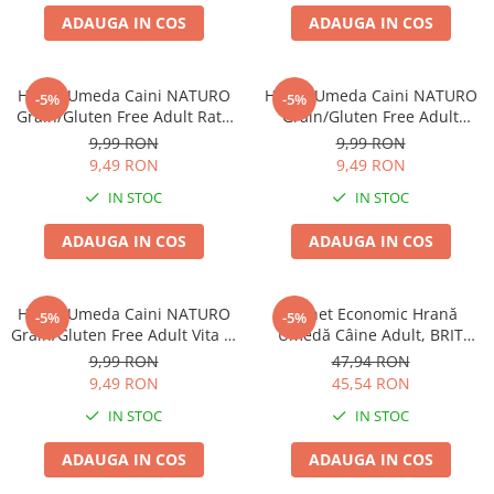
Batoane Rozătoare
ADAUGA IN COS
ADAUGA IN COS
Îngrijire Rozătoare
Așternut Igienic Rozătoare
Hrana Umeda Caini NATURO
Hrana Umeda Caini NATURO
-5%
-5%
Cuști Rozătoare
Grain/Gluten Free Adult Rata
Grain/Gluten Free Adult
Pești
390g
Curcan 390g
9,99 RON
9,99 RON
Acvarii
9,49 RON
9,49 RON
Accesorii Acvarii
IN STOC
IN STOC
Hrană
ADAUGA IN COS
ADAUGA IN COS
Hrană Pești
Hrană Broaște Țestoase
Hrana Umeda Caini NATURO
Pachet Economic Hrană
Întreținere Acvariu
-5%
-5%
Grain/Gluten Free Adult Vita si
Umedă Câine Adult, BRIT
Tratament Apă
Pui 390g
Premium by Nature, Vită și
9,99 RON
47,94 RON
Burtă de Vită, 6x400g
9,49 RON
45,54 RON
IN STOC
IN STOC
ADAUGA IN COS
ADAUGA IN COS