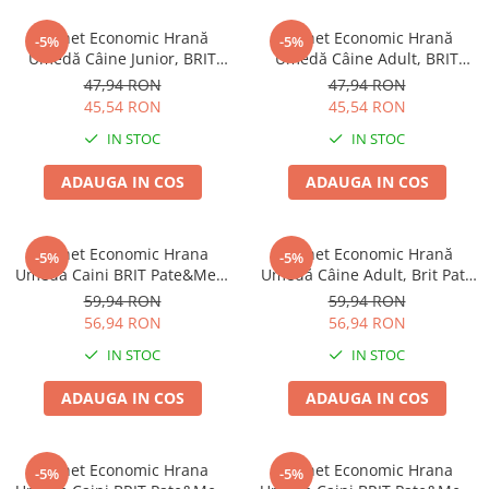
Pachet Economic Hrană
Pachet Economic Hrană
-5%
-5%
Umedă Câine Junior, BRIT
Umedă Câine Adult, BRIT
Premium by Nature, Curcan și
Premium by Nature, Miel și
47,94 RON
47,94 RON
Ficat, 6x400g
Hrișcă, 6x400g
45,54 RON
45,54 RON
IN STOC
IN STOC
ADAUGA IN COS
ADAUGA IN COS
Pachet Economic Hrana
Pachet Economic Hrană
-5%
-5%
Umeda Caini BRIT Pate&Meat
Umedă Câine Adult, Brit Pate
Somon 6x400g
& Meat, Curcan, 6x400g
59,94 RON
59,94 RON
56,94 RON
56,94 RON
IN STOC
IN STOC
ADAUGA IN COS
ADAUGA IN COS
Pachet Economic Hrana
Pachet Economic Hrana
-5%
-5%