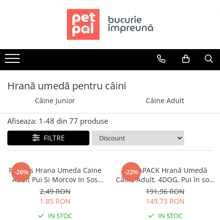
Toate Produsele
Câini
Hrană Uscată Câini
Câine Junior
Hrană umedă pentru câini
Câine Adult
Câine Junior
Câine Adult
Câine Senior
Hrană Umedă Câini
Afiseaza:
1-
48
din
77
produse
Câine Junior
FILTRE
Câine Adult
Diete Veterinare Câini
Friskies Hrana Umeda Caine
MEGAPACK Hrană Umedă
-26%
-22%
Uscată
Adult Pui Si Morcov In Sos
Câine Adult, 4DOG, Pui în sos,
Umedă
100g
96x100g
2,49 RON
191,96 RON
Recompense Câini
1,85 RON
149,73 RON
Biscuiți
IN STOC
IN STOC