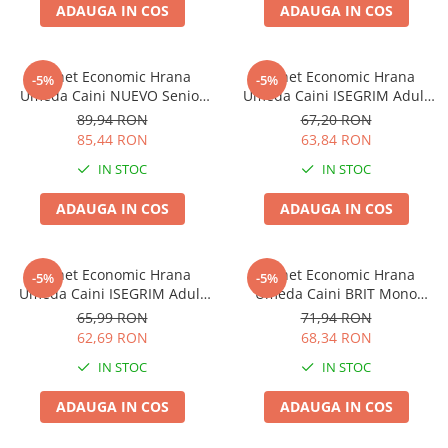
ADAUGA IN COS
ADAUGA IN COS
Pachet Economic Hrana
Pachet Economic Hrana
-5%
-5%
Umeda Caini NUEVO Senior
Umeda Caini ISEGRIM Adult
6x800g
Gasca 6x400g
89,94 RON
67,20 RON
85,44 RON
63,84 RON
IN STOC
IN STOC
ADAUGA IN COS
ADAUGA IN COS
Pachet Economic Hrana
Pachet Economic Hrana
-5%
-5%
Umeda Caini ISEGRIM Adult
Umeda Caini BRIT Mono
Cal 6x400g
Protein Ton si Cartof Dulce
65,99 RON
71,94 RON
6x400g
62,69 RON
68,34 RON
IN STOC
IN STOC
ADAUGA IN COS
ADAUGA IN COS