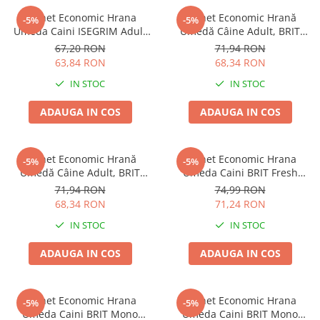
Pachet Economic Hrana
Pachet Economic Hrană
-5%
-5%
Umeda Caini ISEGRIM Adult
Umedă Câine Adult, BRIT
Somon 6x400g
Mono Protein, Vită și Orez,
67,20 RON
71,94 RON
6x400g
63,84 RON
68,34 RON
IN STOC
IN STOC
ADAUGA IN COS
ADAUGA IN COS
Pachet Economic Hrană
Pachet Economic Hrana
-5%
-5%
Umedă Câine Adult, BRIT
Umeda Caini BRIT Fresh
Mono Protein, Miel și Orez,
Curcan si Mazare 6x400g
71,94 RON
74,99 RON
6x400g
68,34 RON
71,24 RON
IN STOC
IN STOC
ADAUGA IN COS
ADAUGA IN COS
Pachet Economic Hrana
Pachet Economic Hrana
-5%
-5%
Umeda Caini BRIT Mono
Umeda Caini BRIT Mono