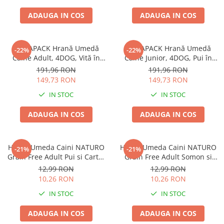
Piele Presată
ADAUGA IN COS
ADAUGA IN COS
Proteice
Cremoase
Semi-umede
MEGAPACK Hrană Umedă
MEGAPACK Hrană Umedă
-22%
-22%
Câine Adult, 4DOG, Vită în
Câine Junior, 4DOG, Pui în
Pernuțe
sos, 96x100g
sos, 96x100g
191,96 RON
191,96 RON
Îngrijire Câini
149,73 RON
149,73 RON
Covorașe Igienice Câini
IN STOC
IN STOC
Igienă Câini
ADAUGA IN COS
ADAUGA IN COS
Șampoane Câini
Antiparazitare Câini
Vitamine Câini
Hrana Umeda Caini NATURO
Hrana Umeda Caini NATURO
-21%
-21%
Perii & Piepteni
Grain Free Adult Pui si Cartof
Grain Free Adult Somon si
400g
Cartof 400g
Accesorii Câini
12,99 RON
12,99 RON
10,26 RON
10,26 RON
Culcușuri & Saltele Câini
IN STOC
IN STOC
Castroane și Adapatori
Cuști și Genți
ADAUGA IN COS
ADAUGA IN COS
Zgărzi, Lese & Hamuri