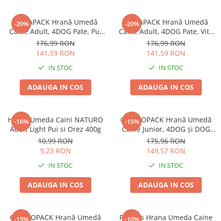
Jucării Câini
MEGAPACK Hrană Umedă
MEGAPACK Hrană Umedă
Haine Câini
-20%
-20%
Câine Adult, 4DOG Pate, Pui
Câine Adult, 4DOG Pate, Vită
Pisici
cu Topping de Paste și
cu Topping de Legume,
176,99 RON
176,99 RON
Hrană Uscată Pisică
Legume, 48x150g
48x150g
141,59 RON
141,59 RON
Pisică Junior
IN STOC
IN STOC
Pisică Adult
ADAUGA IN COS
ADAUGA IN COS
Pisică Senior
Hrană Umedă Pisică
Pisică Junior
Hrana Umeda Caini NATURO
COMBOPACK Hrană Umedă
-16%
-15%
Adult Light Pui si Orez 400g
Câine Junior, 4DOG și DOG
Pisică Adult
JOY, Pui, 96x100g
10,99 RON
175,96 RON
Pisică Senior
9,23 RON
149,57 RON
Diete Veterinare Pisică
IN STOC
IN STOC
Uscată
Umedă
ADAUGA IN COS
ADAUGA IN COS
Recompense Pisici
Cremoase
COMBOPACK Hrană Umedă
Friskies Hrana Umeda Caine
-15%
-10%