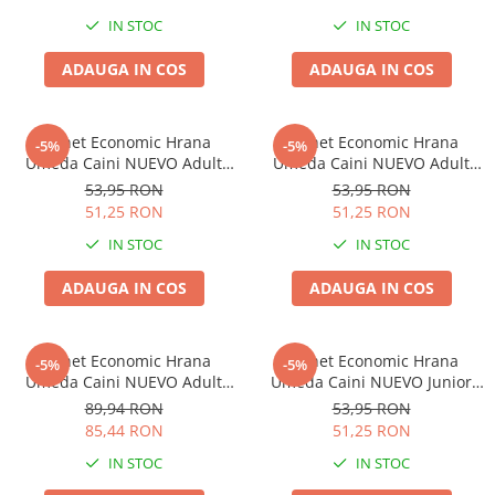
IN STOC
IN STOC
ADAUGA IN COS
ADAUGA IN COS
Pachet Economic Hrana
Pachet Economic Hrana
-5%
-5%
Umeda Caini NUEVO Adult
Umeda Caini NUEVO Adult
Pasare 6x400g
Vita 6x400g
53,95 RON
53,95 RON
51,25 RON
51,25 RON
IN STOC
IN STOC
ADAUGA IN COS
ADAUGA IN COS
Pachet Economic Hrana
Pachet Economic Hrana
-5%
-5%
Umeda Caini NUEVO Adult
Umeda Caini NUEVO Junior
Vita 6x800g
6x400g
89,94 RON
53,95 RON
85,44 RON
51,25 RON
IN STOC
IN STOC