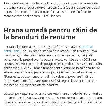
Avantajele hranei umede includ conținutul său bogat de carne și de
proteine, care asigură o dezvoltare sănătoasă, dar și gustul delicios și
mirosul îmbietor, care o vor transforma instantaneu în felul de
mâncare favorit al prietenului tău blănos.
Hrana umedă pentru câini de
la branduri de renume
Petpal.ro îți pune la dispoziție o gamă foarte variată de
produse
pentru câini
, inclusiv hrană umedă de la branduri de renume. Royal
Canin este, poate, unul dintre cele mai bine cunoscute, dar poți
achiziționa, la prețuri avantajoase, și rețete variate de la 4DOG sau
Friskies. Neuvo îți pune la dispoziție o selecție de conserve pentru câini
delicioase și plicuri cu hrană umedă pentru câini, pe bază de carne de
vită sau de căprioară, pe care companionul tău o va adora! Oferta
4Paws este, de asemenea, una dintre cele mai populare în rândul
proprietarilor de căței care iubesc să îi răsfețe. Hill's și Brit sunt, de
asemenea, nelipsite din oferta noastră!
Găsești, pe Petpal.ro, inclusiv diete veterinare umede de la branduri de
renume precum Applaws, Piper sau Taste of the Wild, căci ne străduim,
mereu, să ne ridicăm șa înălțimea așteptărilor tale și să îți oferim tot ce