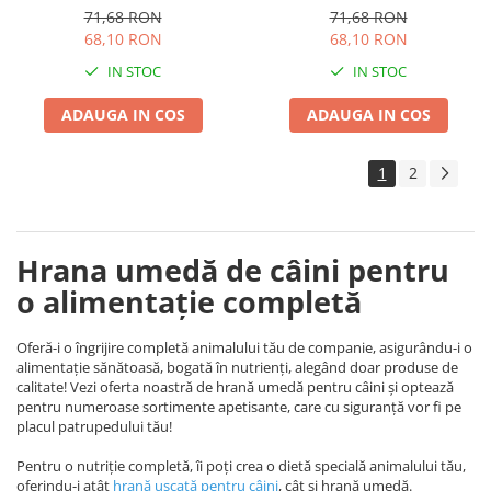
Protein Miel 6x400g
Protein Iepure 6x400g
71,68 RON
71,68 RON
68,10 RON
68,10 RON
IN STOC
IN STOC
ADAUGA IN COS
ADAUGA IN COS
1
2
Hrana umedă de câini pentru
o alimentație completă
Oferă-i o îngrijire completă animalului tău de companie, asigurându-i o
alimentație sănătoasă, bogată în nutrienți, alegând doar produse de
calitate! Vezi oferta noastră de hrană umedă pentru câini și optează
pentru numeroase sortimente apetisante, care cu siguranță vor fi pe
placul patrupedului tău!
Pentru o nutriție completă, îi poți crea o dietă specială animalului tău,
oferindu-i atât
hrană uscată pentru câini
, cât și hrană umedă.