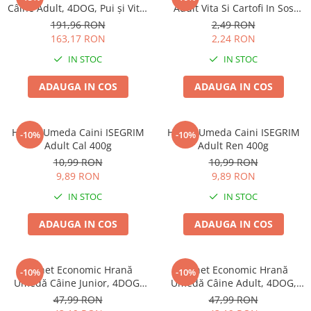
Pernuțe
Câine Adult, 4DOG, Pui și Vită,
Adult Vita Si Cartofi In Sos
96x100g
100g
Semi-umede
191,96 RON
2,49 RON
163,17 RON
2,24 RON
Proteice
IN STOC
IN STOC
Umede
Îngrijire Pisici
ADAUGA IN COS
ADAUGA IN COS
Așternut Igienic Pisici
Igienă Pisici
Hrana Umeda Caini ISEGRIM
Hrana Umeda Caini ISEGRIM
-10%
-10%
Antiparazitare Pisici
Adult Cal 400g
Adult Ren 400g
Vitamine Pisici
10,99 RON
10,99 RON
Perii & Piepteni Pisici
9,89 RON
9,89 RON
Accesorii Pisici
IN STOC
IN STOC
Culcușuri & Saltele Pisici
ADAUGA IN COS
ADAUGA IN COS
Ansambluri Pisici
Castroane & Adapatori Pisici
Cuști & Genți Pisici
Pachet Economic Hrană
Pachet Economic Hrană
-10%
-10%
Umedă Câine Junior, 4DOG,
Umedă Câine Adult, 4DOG,
Litiere Pisici
Pui în sos, 24x100g
Pui în sos, 24x100g
47,99 RON
47,99 RON
Jucării Pisici