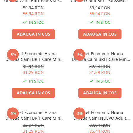
Umeda Caini BRIT Pate&Meat
Umeda Caini BRIT Pate&Meat
Pui 6x400g
Vita 6x400g
59,94 RON
59,94 RON
56,94 RON
56,94 RON
IN STOC
IN STOC
ADAUGA IN COS
ADAUGA IN COS
Pachet Economic Hrana
Pachet Economic Hrana
-5%
-5%
Umeda Caini BRIT Care Mini
Umeda Caini BRIT Care Mini
Puppy Miel in Sos 6x85g
Iepure si Somon in Sos 6x85g
32,94 RON
32,94 RON
31,29 RON
31,29 RON
IN STOC
IN STOC
ADAUGA IN COS
ADAUGA IN COS
Pachet Economic Hrana
Pachet Economic Hrana
-5%
-5%
Umeda Caini BRIT Care Mini
Umeda Caini NUEVO Adult
Vanat in Sos 6x85g
Caprioara 6x800g
32,94 RON
89,94 RON
31,29 RON
85,44 RON