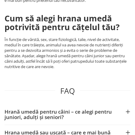
e mai bun pentru prietenul tău necuvântător.
Cum să alegi hrana umedă
potrivită pentru cățelul tău?
În funcție de vârstă, sex, stare fiziologică, talie, nivel de activitate,
mediul în care trăiește, animalul va avea nevoie de nutrienți diferiți
pentru a se dezvolta armonios și a evita o serie de probleme de
sănătate. Așadar, alege hrană umedă pentru câini junior sau pentru
câini adulți, astfel încât să îi poți oferi patrupedului toate substanțele
nutritive de care are nevoie.
FAQ
Hrană umedă pentru câini – ce alegi pentru
juniori, adulți și seniori?
Hrana umedă sau uscată – care e mai bună