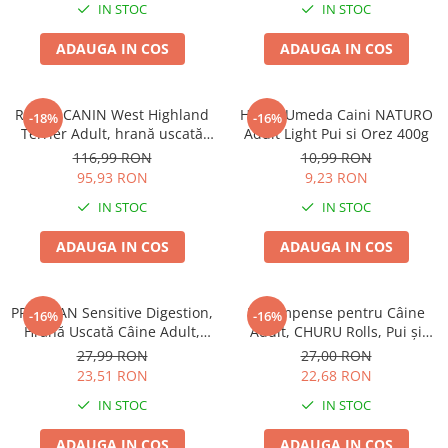
IN STOC
IN STOC
ADAUGA IN COS
ADAUGA IN COS
ROYAL CANIN West Highland
Hrana Umeda Caini NATURO
-18%
-16%
Terrier Adult, hrană uscată
Adult Light Pui si Orez 400g
câine Westie, 3kg
116,99 RON
10,99 RON
95,93 RON
9,23 RON
IN STOC
IN STOC
ADAUGA IN COS
ADAUGA IN COS
PRO PLAN Sensitive Digestion,
Recompense pentru Câine
-16%
-16%
Hrană Uscată Câine Adult,
Adult, CHURU Rolls, Pui și
Talie Mică și Foarte Mică,
Somon, 8x12g
27,99 RON
27,00 RON
Miel, 700g
23,51 RON
22,68 RON
IN STOC
IN STOC
ADAUGA IN COS
ADAUGA IN COS