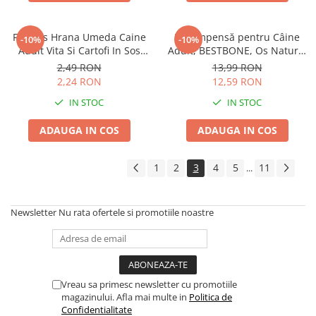
Friskies Hrana Umeda Caine
Recompensă pentru Câine
-10%
-10%
Adult Vita Si Cartofi In Sos
Adult, BESTBONE, Os Natural
100g
cu Șuncă, 140g
2,49 RON
13,99 RON
2,24 RON
12,59 RON
IN STOC
IN STOC
ADAUGA IN COS
ADAUGA IN COS
1
2
3
4
5
11
...
Newsletter
Nu rata ofertele si promotiile noastre
Vreau sa primesc newsletter cu promotiile
magazinului. Afla mai multe in
Politica de
Confidentialitate