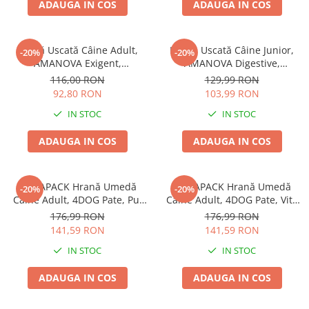
ADAUGA IN COS
ADAUGA IN COS
Pernuțe
Semi-umede
Proteice
Hrană Uscată Câine Adult,
Hrană Uscată Câine Junior,
-20%
-20%
Umede
AMANOVA Exigent,
AMANOVA Digestive,
Hipoalergenic, Vânat, 2kg
Hipoalergenic, Iepure, 2kg
Îngrijire Pisici
116,00 RON
129,99 RON
92,80 RON
103,99 RON
Așternut Igienic Pisici
IN STOC
IN STOC
Igienă Pisici
Antiparazitare Pisici
ADAUGA IN COS
ADAUGA IN COS
Vitamine Pisici
Perii & Piepteni Pisici
MEGAPACK Hrană Umedă
MEGAPACK Hrană Umedă
Accesorii Pisici
-20%
-20%
Câine Adult, 4DOG Pate, Pui
Câine Adult, 4DOG Pate, Vită
Culcușuri & Saltele Pisici
cu Topping de Paste și
cu Topping de Legume,
176,99 RON
176,99 RON
Legume, 48x150g
48x150g
Ansambluri Pisici
141,59 RON
141,59 RON
Castroane & Adapatori Pisici
IN STOC
IN STOC
Cuști & Genți Pisici
ADAUGA IN COS
ADAUGA IN COS
Litiere Pisici
Jucării Pisici