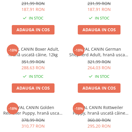
Fără Gluten, Talie Mică, Miel,
Fără Gluten, Talie Mică,
Batoane Rozătoare
231,99 RON
231,99 RON
7kg
Somon, 7kg
187,91 RON
187,91 RON
Îngrijire Rozătoare
IN STOC
IN STOC
Așternut Igienic Rozătoare
Cuști Rozătoare
ADAUGA IN COS
ADAUGA IN COS
Pești
Acvarii
ROYAL CANIN Boxer Adult,
ROYAL CANIN German
-18%
-18%
Accesorii Acvarii
hrană uscată câine, 12kg
Shepherd Adult, hrană uscată
Hrană
câine Ciobănesc German,
351,99 RON
321,99 RON
11kg
288,63 RON
264,03 RON
Hrană Pești
IN STOC
IN STOC
Hrană Broaște Țestoase
Întreținere Acvariu
ADAUGA IN COS
ADAUGA IN COS
Tratament Apă
ROYAL CANIN Golden
ROYAL CANIN Rottweiler
-18%
-18%
Retriever Puppy, hrană uscată
Puppy, hrană uscată câine
câine junior, 12kg
junior, 12kg
378,99 RON
360,00 RON
310,77 RON
295,20 RON