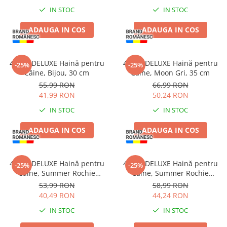
IN STOC
IN STOC
Jucării Câini
Haine Câini
ADAUGA IN COS
ADAUGA IN COS
Pisici
Hrană Uscată Pisică
4DOG DELUXE Haină pentru
4DOG DELUXE Haină pentru
-25%
-25%
Pisică Junior
Câine, Bijou, 30 cm
Câine, Moon Gri, 35 cm
Pisică Adult
55,99 RON
66,99 RON
Pisică Senior
41,99 RON
50,24 RON
Hrană Umedă Pisică
IN STOC
IN STOC
Pisică Junior
ADAUGA IN COS
ADAUGA IN COS
Pisică Adult
Pisică Senior
Diete Veterinare Pisică
4DOG DELUXE Haină pentru
4DOG DELUXE Haină pentru
-25%
-25%
Câine, Summer Rochie
Câine, Summer Rochie
Uscată
Elegance, 25 cm
Elegance, 30 cm
53,99 RON
58,99 RON
Umedă
40,49 RON
44,24 RON
Recompense Pisici
IN STOC
IN STOC
Cremoase