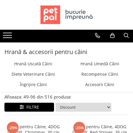
Toate Produsele
Câini
Hrană Uscată Câini
Câine Junior
Hrană & accesorii pentru câini
Câine Adult
Hrană Uscată Câini
Hrană Umedă Câini
Câine Senior
Hrană Umedă Câini
Diete Veterinare Câini
Recompense Câini
Câine Junior
Îngrijire Câini
Accesorii Câini
Câine Adult
Diete Veterinare Câini
Afiseaza:
49-
96
din
516
produse
Uscată
FILTRE
Umedă
Recompense Câini
Haină pentru Câine, 4DOG
Haină pentru Câine, 4DOG
-25%
-25%
Biscuiți
DELUXE, Christmas, 30 cm
DELUXE, Red Stripes, 35 cm