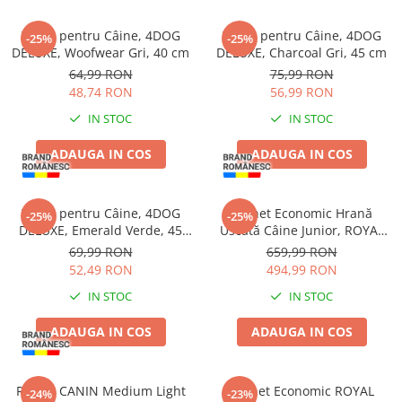
Haină pentru Câine, 4DOG
Haină pentru Câine, 4DOG
-25%
-25%
DELUXE, Woofwear Gri, 40 cm
DELUXE, Charcoal Gri, 45 cm
64,99 RON
75,99 RON
48,74 RON
56,99 RON
IN STOC
IN STOC
ADAUGA IN COS
ADAUGA IN COS
Haină pentru Câine, 4DOG
Pachet Economic Hrană
-25%
-25%
DELUXE, Emerald Verde, 45
Uscată Câine Junior, ROYAL
cm
CANIN Maxi Puppy, 2x12kg
69,99 RON
659,99 RON
52,49 RON
494,99 RON
IN STOC
IN STOC
ADAUGA IN COS
ADAUGA IN COS
ROYAL CANIN Medium Light
Pachet Economic ROYAL
-24%
-23%