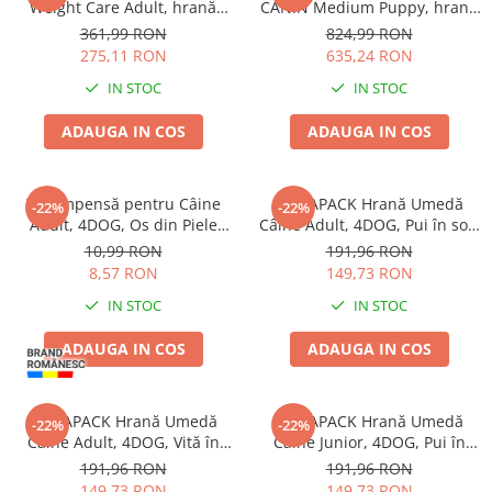
Weight Care Adult, hrană
CANIN Medium Puppy, hrană
uscată câine, limitarea
uscată câine junior, 2x15kg
361,99 RON
824,99 RON
creșterii în greutate, 12kg
275,11 RON
635,24 RON
IN STOC
IN STOC
ADAUGA IN COS
ADAUGA IN COS
Recompensă pentru Câine
MEGAPACK Hrană Umedă
-22%
-22%
Adult, 4DOG, Os din Piele
Câine Adult, 4DOG, Pui în sos,
Presată, 22cm
96x100g
10,99 RON
191,96 RON
8,57 RON
149,73 RON
IN STOC
IN STOC
ADAUGA IN COS
ADAUGA IN COS
MEGAPACK Hrană Umedă
MEGAPACK Hrană Umedă
-22%
-22%
Câine Adult, 4DOG, Vită în
Câine Junior, 4DOG, Pui în
sos, 96x100g
sos, 96x100g
191,96 RON
191,96 RON
149,73 RON
149,73 RON