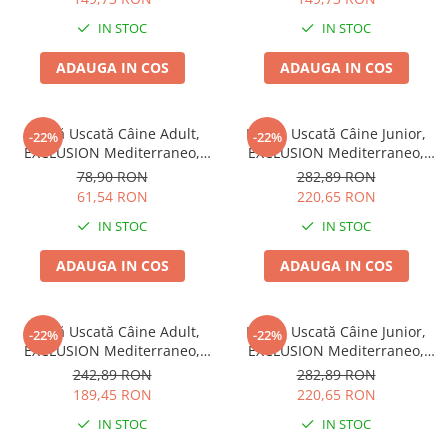
IN STOC
IN STOC
ADAUGA IN COS
ADAUGA IN COS
Hrană Uscată Câine Adult,
Hrană Uscată Câine Junior,
-22%
-22%
EXCLUSION Mediterraneo,
EXCLUSION Mediterraneo,
Monoproteică, Talie Mică,
Monoproteică, Talie Medie,
78,90 RON
282,89 RON
Vită, 2kg
Pui, 12kg
61,54 RON
220,65 RON
IN STOC
IN STOC
ADAUGA IN COS
ADAUGA IN COS
Hrană Uscată Câine Adult,
Hrană Uscată Câine Junior,
-22%
-22%
EXCLUSION Mediterraneo,
EXCLUSION Mediterraneo,
Monoproteică, Talie Medie,
Monoproteică, Talie Mare,
242,89 RON
282,89 RON
Pui, 12kg
Pui, 12kg
189,45 RON
220,65 RON
IN STOC
IN STOC