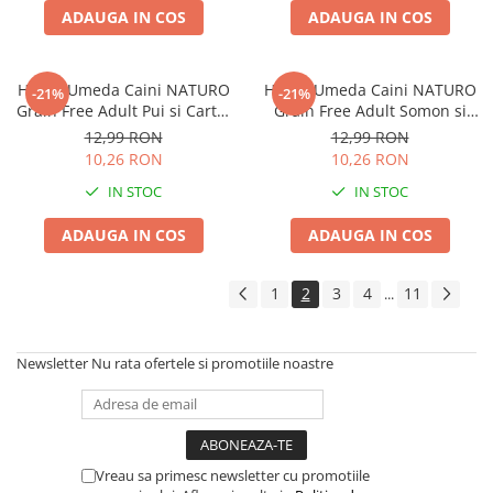
ADAUGA IN COS
ADAUGA IN COS
Hrana Umeda Caini NATURO
Hrana Umeda Caini NATURO
-21%
-21%
Grain Free Adult Pui si Cartof
Grain Free Adult Somon si
400g
Cartof 400g
12,99 RON
12,99 RON
10,26 RON
10,26 RON
IN STOC
IN STOC
ADAUGA IN COS
ADAUGA IN COS
1
2
3
4
11
...
Newsletter
Nu rata ofertele si promotiile noastre
Vreau sa primesc newsletter cu promotiile