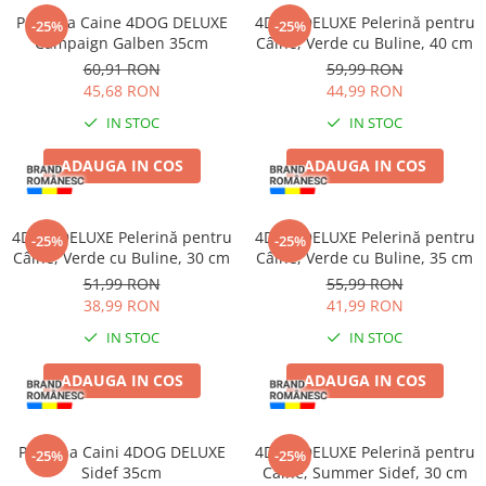
Zgărzi & Hamuri
Pelerina Caine 4DOG DELUXE
4DOG DELUXE Pelerină pentru
-25%
-25%
Păsări
Campaign Galben 35cm
Câine, Verde cu Buline, 40 cm
60,91 RON
59,99 RON
Hrană Păsări
45,68 RON
44,99 RON
Meniuri Păsări
IN STOC
IN STOC
Suplimente Nutritive
Delicii Păsări
ADAUGA IN COS
ADAUGA IN COS
Batoane
Îngrijire Păsări
4DOG DELUXE Pelerină pentru
4DOG DELUXE Pelerină pentru
-25%
-25%
Așternut Igienic Păsări
Câine, Verde cu Buline, 30 cm
Câine, Verde cu Buline, 35 cm
51,99 RON
55,99 RON
Colivii
38,99 RON
41,99 RON
Colivii
IN STOC
IN STOC
Rozătoare
Hrană Rozătoare
ADAUGA IN COS
ADAUGA IN COS
Fân Rozătoare
Meniuri Rozătoare
Pelerina Caini 4DOG DELUXE
4DOG DELUXE Pelerină pentru
-25%
-25%
Delicii Rozătoare
Sidef 35cm
Câine, Summer Sidef, 30 cm