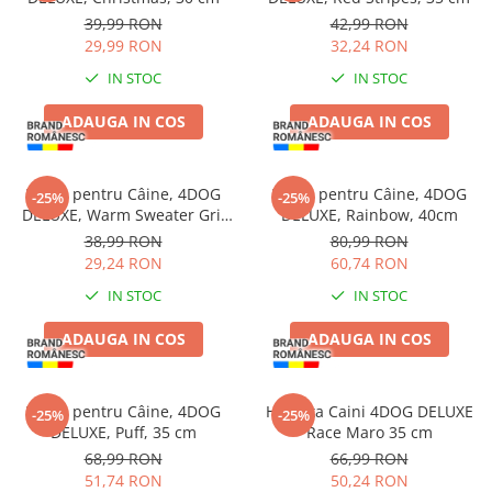
Piele Presată
39,99 RON
42,99 RON
29,99 RON
32,24 RON
Proteice
Cremoase
IN STOC
IN STOC
Semi-umede
ADAUGA IN COS
ADAUGA IN COS
Pernuțe
Îngrijire Câini
Haină pentru Câine, 4DOG
Haină pentru Câine, 4DOG
Covorașe Igienice Câini
-25%
-25%
DELUXE, Warm Sweater Gri,
DELUXE, Rainbow, 40cm
Igienă Câini
35 cm
38,99 RON
80,99 RON
Șampoane Câini
29,24 RON
60,74 RON
Antiparazitare Câini
IN STOC
IN STOC
Vitamine Câini
Perii & Piepteni
ADAUGA IN COS
ADAUGA IN COS
Accesorii Câini
Culcușuri & Saltele Câini
Haină pentru Câine, 4DOG
Hainuta Caini 4DOG DELUXE
-25%
-25%
Castroane și Adapatori
DELUXE, Puff, 35 cm
Race Maro 35 cm
Cuști și Genți
68,99 RON
66,99 RON
51,74 RON
50,24 RON
Zgărzi, Lese & Hamuri