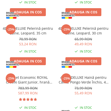
IN STOC
IN STOC
ADAUGA IN COS
ADAUGA IN COS
4DOG DELUXE Pelerină pentru
4DOG DELUXE Pelerină pentru
-25%
-25%
Câine, Leopard, 35 cm
Câine, Leopard, 30 cm
70,99 RON
65,99 RON
53,24 RON
49,49 RON
IN STOC
IN STOC
ADAUGA IN COS
ADAUGA IN COS
Pachet Economic ROYAL
4DOG DELUXE Haină pentru
-25%
-25%
CANIN Giant Junior, hrană
Câine, Pongo Verde Închis, 40
uscată câine junior etapa 2 de
cm
783,99 RON
73,99 RON
crestere, 2x15kg
587,99 RON
55,49 RON
IN STOC
IN STOC