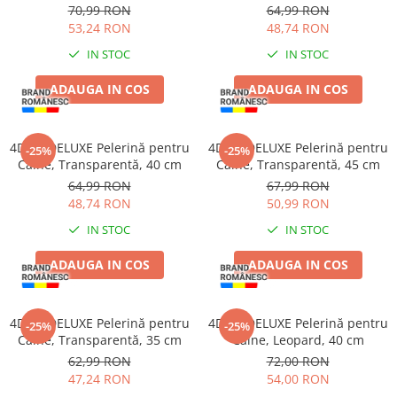
Batoane Rozătoare
70,99 RON
64,99 RON
53,24 RON
48,74 RON
Îngrijire Rozătoare
IN STOC
IN STOC
Așternut Igienic Rozătoare
Cuști Rozătoare
ADAUGA IN COS
ADAUGA IN COS
Pești
Acvarii
4DOG DELUXE Pelerină pentru
4DOG DELUXE Pelerină pentru
-25%
-25%
Accesorii Acvarii
Câine, Transparentă, 40 cm
Câine, Transparentă, 45 cm
Hrană
64,99 RON
67,99 RON
48,74 RON
50,99 RON
Hrană Pești
IN STOC
IN STOC
Hrană Broaște Țestoase
Întreținere Acvariu
ADAUGA IN COS
ADAUGA IN COS
Tratament Apă
4DOG DELUXE Pelerină pentru
4DOG DELUXE Pelerină pentru
-25%
-25%
Câine, Transparentă, 35 cm
Câine, Leopard, 40 cm
62,99 RON
72,00 RON
47,24 RON
54,00 RON