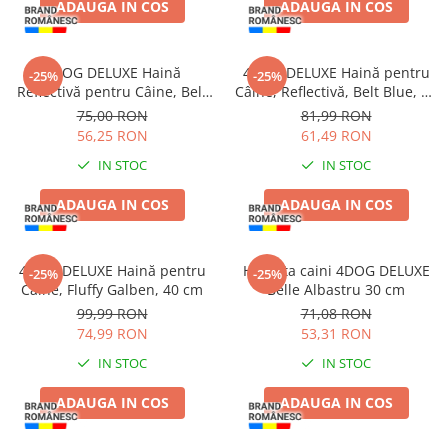
ADAUGA IN COS
ADAUGA IN COS
Pernuțe
Semi-umede
Proteice
4DOG DELUXE Haină
4DOG DELUXE Haină pentru
-25%
-25%
Umede
Reflectivă pentru Câine, Belt
Câine, Reflectivă, Belt Blue, 45
Black, 40 cm
cm
Îngrijire Pisici
75,00 RON
81,99 RON
56,25 RON
61,49 RON
Așternut Igienic Pisici
IN STOC
IN STOC
Igienă Pisici
Antiparazitare Pisici
ADAUGA IN COS
ADAUGA IN COS
Vitamine Pisici
Perii & Piepteni Pisici
4DOG DELUXE Haină pentru
Hainuta caini 4DOG DELUXE
Accesorii Pisici
-25%
-25%
Câine, Fluffy Galben, 40 cm
Belle Albastru 30 cm
Culcușuri & Saltele Pisici
99,99 RON
71,08 RON
Ansambluri Pisici
74,99 RON
53,31 RON
Castroane & Adapatori Pisici
IN STOC
IN STOC
Cuști & Genți Pisici
ADAUGA IN COS
ADAUGA IN COS
Litiere Pisici
Jucării Pisici