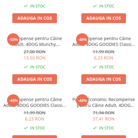
Haine Câini
Zgărzi & Hamuri
IN STOC
IN STOC
ADAUGA IN COS
ADAUGA IN COS
Recompense pentru Câine
Recompense pentru Câine
-50%
-48%
Adult, 4DOG Munchy,
Adult, 4DOG GOODIES Classic,
Batoane, Vită, 12.5cm, 100
Strips de Pui, 100g
27,00 RON
11,99 RON
bucăți
13,50 RON
6,23 RON
IN STOC
IN STOC
ADAUGA IN COS
ADAUGA IN COS
Recompense pentru Câine
Pachet Economic Recompense
-48%
-48%
Adult, 4DOG GOODIES Classic,
pentru Câine Adult, 4DOG
Sticks cu Pui și Orez, 100g
GOODIES Barbecue, Cotlete
11,99 RON
71,94 RON
de Miel, 6x100g
6,23 RON
37,41 RON
IN STOC
IN STOC