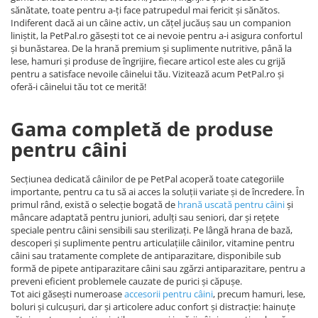
sănătate, toate pentru a-ți face patrupedul mai fericit și sănătos.
Indiferent dacă ai un câine activ, un cățel jucăuș sau un companion
liniștit, la PetPal.ro găsești tot ce ai nevoie pentru a-i asigura confortul
și bunăstarea. De la hrană premium și suplimente nutritive, până la
lese, hamuri și produse de îngrijire, fiecare articol este ales cu grijă
pentru a satisface nevoile câinelui tău. Vizitează acum PetPal.ro și
oferă-i câinelui tău tot ce merită!
Gama completă de produse
pentru câini
Secțiunea dedicată câinilor de pe PetPal acoperă toate categoriile
importante, pentru ca tu să ai acces la soluții variate și de încredere. În
primul rând, există o selecție bogată de
hrană uscată pentru câini
și
mâncare adaptată pentru juniori, adulți sau seniori, dar și rețete
speciale pentru câini sensibili sau sterilizați. Pe lângă hrana de bază,
descoperi și suplimente pentru articulațiile câinilor, vitamine pentru
câini sau tratamente complete de antiparazitare, disponibile sub
formă de pipete antiparazitare câini sau zgărzi antiparazitare, pentru a
preveni eficient problemele cauzate de purici și căpușe.
Tot aici găsești numeroase
accesorii pentru câini
, precum hamuri, lese,
boluri și culcușuri, dar și articolere aduc confort și distracție: hainuțe