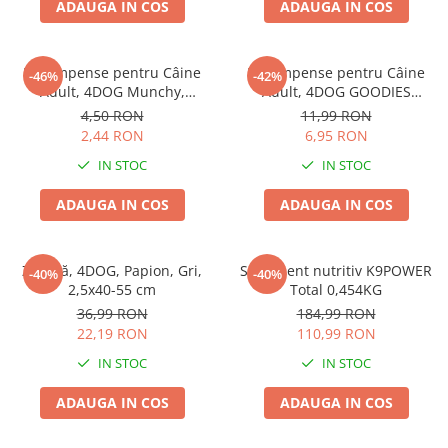
ADAUGA IN COS
ADAUGA IN COS
Recompense pentru Câine
Recompense pentru Câine
-46%
-42%
Adult, 4DOG Munchy,
Adult, 4DOG GOODIES
Batoane, Vită, 12.5cm, 10
Barbecue, Cotlete de Miel,
4,50 RON
11,99 RON
bucăți
100g
2,44 RON
6,95 RON
IN STOC
IN STOC
ADAUGA IN COS
ADAUGA IN COS
Zgardă, 4DOG, Papion, Gri,
Supliment nutritiv K9POWER
-40%
-40%
2,5x40-55 cm
Total 0,454KG
36,99 RON
184,99 RON
22,19 RON
110,99 RON
IN STOC
IN STOC
ADAUGA IN COS
ADAUGA IN COS