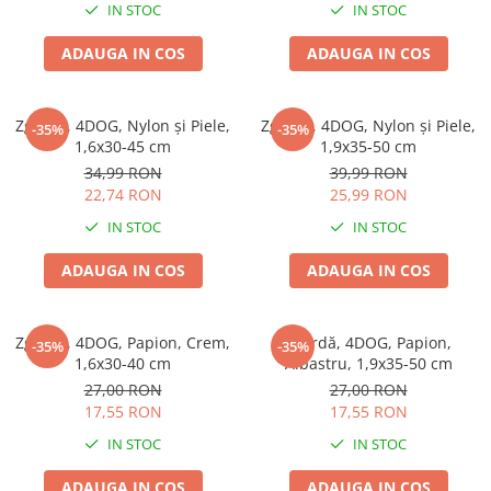
IN STOC
IN STOC
ADAUGA IN COS
ADAUGA IN COS
Zgardă, 4DOG, Nylon și Piele,
Zgardă, 4DOG, Nylon și Piele,
-35%
-35%
1,6x30-45 cm
1,9x35-50 cm
34,99 RON
39,99 RON
22,74 RON
25,99 RON
IN STOC
IN STOC
ADAUGA IN COS
ADAUGA IN COS
Zgardă, 4DOG, Papion, Crem,
Zgardă, 4DOG, Papion,
-35%
-35%
1,6x30-40 cm
Albastru, 1,9x35-50 cm
27,00 RON
27,00 RON
17,55 RON
17,55 RON
IN STOC
IN STOC
ADAUGA IN COS
ADAUGA IN COS