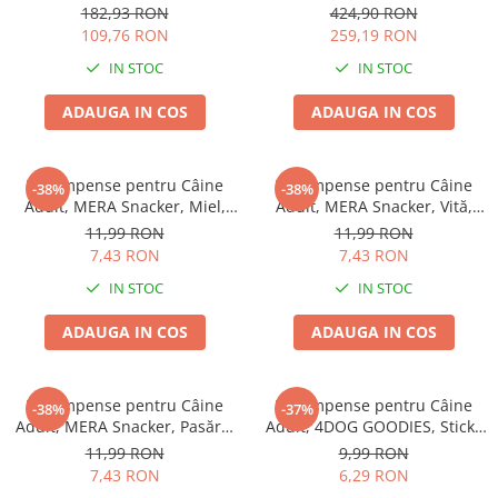
77x46cm
EXCLUSION Intestinal, Toate
182,93 RON
424,90 RON
Rasele, Porc și Orez, 12kg
109,76 RON
259,19 RON
IN STOC
IN STOC
ADAUGA IN COS
ADAUGA IN COS
Recompense pentru Câine
Recompense pentru Câine
-38%
-38%
Adult, MERA Snacker, Miel,
Adult, MERA Snacker, Vită,
200g
200g
11,99 RON
11,99 RON
7,43 RON
7,43 RON
IN STOC
IN STOC
ADAUGA IN COS
ADAUGA IN COS
Recompense pentru Câine
Recompense pentru Câine
-38%
-37%
Adult, MERA Snacker, Pasăre,
Adult, 4DOG GOODIES, Sticks
200g
din Orez, Talie Mică, 12 cm, 6
11,99 RON
9,99 RON
bucăți/pungă
7,43 RON
6,29 RON