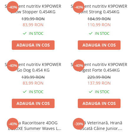
Supliment nutritiv K9POWER
Supliment nutritiv K9POWER
-40%
-40%
Show Stopper 0,454KG
Joint Strong 0,454KG
139,99 RON
184,99 RON
83,99 RON
110,99 RON
IN STOC
IN STOC
ADAUGA IN COS
ADAUGA IN COS
Supliment nutritiv K9POWER
Supliment nutritiv K9POWER
-40%
-40%
Go Dog 0,454 KG
Digest Forte 0,454KG
139,99 RON
229,99 RON
83,99 RON
137,99 RON
IN STOC
IN STOC
ADAUGA IN COS
ADAUGA IN COS
Saltea Racoritoare 4DOG
Dietă Veterinară, Hrană
-40%
-39%
DELUXE Summer Waves L
Uscată Câine Junior,