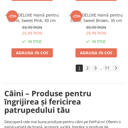
4DOG DELUXE Haină pentru
4DOG DELUXE Haină pentru
-25%
-25%
Câine, Sweet Pink, 30 cm
Câine, Sweet Brown, 35 cm
33,99 RON
39,99 RON
25,49 RON
29,99 RON
IN STOC
IN STOC
ADAUGA IN COS
ADAUGA IN COS
1
2
3
11
...
Câini – Produse pentru
îngrijirea și fericirea
patrupedului tău
Descoperă cele mai bune produse pentru câini pe PetPal.ro! Oferim o
gamă variată de hrană, accesorii, jucării, îngrijire și produse de