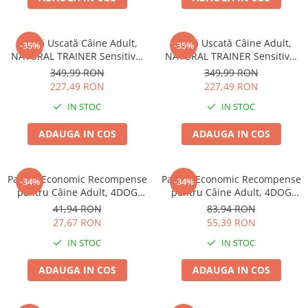
Hrană Uscată Câine Adult,
Hrană Uscată Câine Adult,
-35%
-35%
NATURAL TRAINER Sensitive,
NATURAL TRAINER Sensitive,
Fără Gluten, Talie
Fără Gluten, Talie
349,99 RON
349,99 RON
Medie/Mare, Iepure, 12kg
Medie/Mare, Miel, 12kg
227,49 RON
227,49 RON
IN STOC
IN STOC
ADAUGA IN COS
ADAUGA IN COS
Pachet Economic Recompense
Pachet Economic Recompense
-34%
-34%
pentru Câine Adult, 4DOG
pentru Câine Adult, 4DOG
GOODIES Trainer, Miel și
GOODIES Classic, Jerky
41,94 RON
83,94 RON
Orez, 6x150g
Tenders Pui, 6x100g
27,67 RON
55,39 RON
IN STOC
IN STOC
ADAUGA IN COS
ADAUGA IN COS