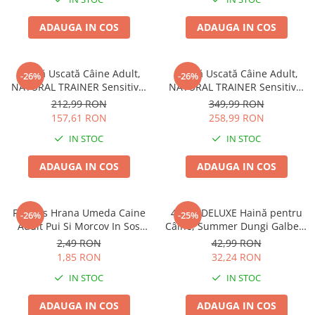
ADAUGA IN COS
ADAUGA IN COS
Hrană Uscată Câine Adult,
Hrană Uscată Câine Adult,
-26%
-26%
NATURAL TRAINER Sensitive,
NATURAL TRAINER Sensitive,
Talie Mică, Vită și Orez, 7kg
Fără Gluten, Talie
212,99 RON
349,99 RON
Medie/Mare, Rață, 12kg
157,61 RON
258,99 RON
IN STOC
IN STOC
ADAUGA IN COS
ADAUGA IN COS
Friskies Hrana Umeda Caine
4DOG DELUXE Haină pentru
-26%
-25%
Adult Pui Si Morcov In Sos
Câine, Summer Dungi Galben,
100g
35 cm
2,49 RON
42,99 RON
1,85 RON
32,24 RON
IN STOC
IN STOC
ADAUGA IN COS
ADAUGA IN COS