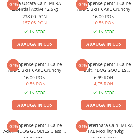
Hrana Uscata Caini MERA
Recompense pentru Câine
-34%
-34%
Essential Active 12,5kg
Adult, BRIT CARE Crunchy
Cracker, Insecte, Curcan și
238,00 RON
16,00 RON
Mere, 200g
157,08 RON
10,56 RON
IN STOC
IN STOC
ADAUGA IN COS
ADAUGA IN COS
Recompense pentru Câine
Recompense pentru Câine
-34%
-32%
Adult, BRIT CARE Crunchy
Adult, 4DOG GOODIES
Cracker, Insecte, Iepure și
Trainer, Miel și Orez, 150g
16,00 RON
6,99 RON
Fenicul, 200g
10,56 RON
4,75 RON
IN STOC
IN STOC
ADAUGA IN COS
ADAUGA IN COS
Recompense pentru Câine
Dieta Veterinara Caini MERA
-32%
-31%
Adult, 4DOG GOODIES Classic,
VITAL Mobility 10kg
Jerky Tenders Pui, 100g