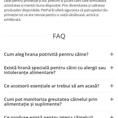
căței pentru protecție și stil, precum și jucării câini care stimulează
activitatea și mențin buna dispoziție. Prin diversitatea și calitatea
produselor disponibile, PetPal îți oferă siguranța că patrupedul tău
primește tot ce are nevoie pentru o viață sănătoasă, activă și
echilibrată.
FAQ
Cum aleg hrana potrivită pentru câine?
Există hrană specială pentru câini cu alergii sau
intoleranțe alimentare?
Ce accesorii esențiale ar trebui să am acasă?
Cum pot monitoriza greutatea câinelui prin
alimentație și suplimente?
Ce produse există pentru igiena câinelui?