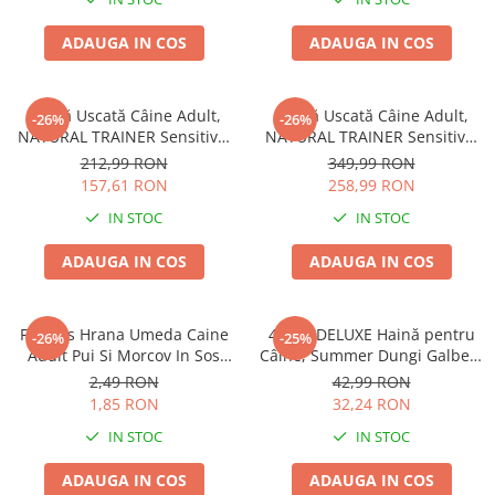
ADAUGA IN COS
ADAUGA IN COS
Hrană Uscată Câine Adult,
Hrană Uscată Câine Adult,
-26%
-26%
NATURAL TRAINER Sensitive,
NATURAL TRAINER Sensitive,
Talie Mică, Vită și Orez, 7kg
Fără Gluten, Talie
212,99 RON
349,99 RON
Medie/Mare, Rață, 12kg
157,61 RON
258,99 RON
IN STOC
IN STOC
ADAUGA IN COS
ADAUGA IN COS
Friskies Hrana Umeda Caine
4DOG DELUXE Haină pentru
-26%
-25%
Adult Pui Si Morcov In Sos
Câine, Summer Dungi Galben,
100g
35 cm
2,49 RON
42,99 RON
1,85 RON
32,24 RON
IN STOC
IN STOC
ADAUGA IN COS
ADAUGA IN COS