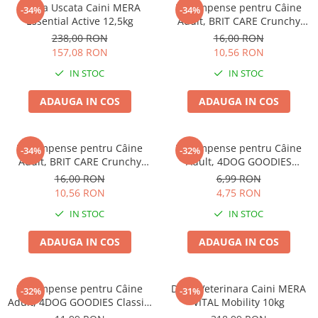
Hrana Uscata Caini MERA
Recompense pentru Câine
-34%
-34%
Essential Active 12,5kg
Adult, BRIT CARE Crunchy
Cracker, Insecte, Curcan și
238,00 RON
16,00 RON
Mere, 200g
157,08 RON
10,56 RON
IN STOC
IN STOC
ADAUGA IN COS
ADAUGA IN COS
Recompense pentru Câine
Recompense pentru Câine
-34%
-32%
Adult, BRIT CARE Crunchy
Adult, 4DOG GOODIES
Cracker, Insecte, Iepure și
Trainer, Miel și Orez, 150g
16,00 RON
6,99 RON
Fenicul, 200g
10,56 RON
4,75 RON
IN STOC
IN STOC
ADAUGA IN COS
ADAUGA IN COS
Recompense pentru Câine
Dieta Veterinara Caini MERA
-32%
-31%
Adult, 4DOG GOODIES Classic,
VITAL Mobility 10kg
Jerky Tenders Pui, 100g