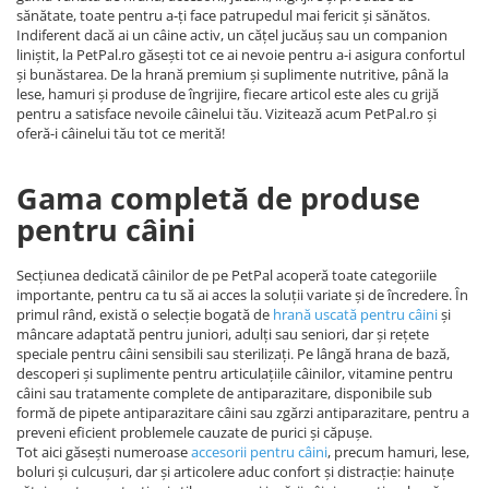
sănătate, toate pentru a-ți face patrupedul mai fericit și sănătos.
Indiferent dacă ai un câine activ, un cățel jucăuș sau un companion
liniștit, la PetPal.ro găsești tot ce ai nevoie pentru a-i asigura confortul
și bunăstarea. De la hrană premium și suplimente nutritive, până la
lese, hamuri și produse de îngrijire, fiecare articol este ales cu grijă
pentru a satisface nevoile câinelui tău. Vizitează acum PetPal.ro și
oferă-i câinelui tău tot ce merită!
Gama completă de produse
pentru câini
Secțiunea dedicată câinilor de pe PetPal acoperă toate categoriile
importante, pentru ca tu să ai acces la soluții variate și de încredere. În
primul rând, există o selecție bogată de
hrană uscată pentru câini
și
mâncare adaptată pentru juniori, adulți sau seniori, dar și rețete
speciale pentru câini sensibili sau sterilizați. Pe lângă hrana de bază,
descoperi și suplimente pentru articulațiile câinilor, vitamine pentru
câini sau tratamente complete de antiparazitare, disponibile sub
formă de pipete antiparazitare câini sau zgărzi antiparazitare, pentru a
preveni eficient problemele cauzate de purici și căpușe.
Tot aici găsești numeroase
accesorii pentru câini
, precum hamuri, lese,
boluri și culcușuri, dar și articolere aduc confort și distracție: hainuțe