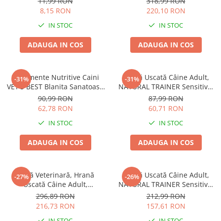
11,99 RON
318,99 RON
8,15 RON
220,10 RON
IN STOC
IN STOC
ADAUGA IN COS
ADAUGA IN COS
Suplimente Nutritive Caini
Hrană Uscată Câine Adult,
-31%
-31%
VET'S BEST Blanita Sanatoasa
NATURAL TRAINER Sensitive,
60 tablete
Fără Gluten, Talie Mică,
90,99 RON
87,99 RON
Iepure, 2kg
62,78 RON
60,71 RON
IN STOC
IN STOC
ADAUGA IN COS
ADAUGA IN COS
Dietă Veterinară, Hrană
Hrană Uscată Câine Adult,
-27%
-26%
Uscată Câine Adult,
NATURAL TRAINER Sensitive,
EXCLUSION Intestinal, Talie
Talie Mică, Prosciutto Crudo,
296,89 RON
212,99 RON
Mică, Porc și Orez, 7kg
7kg
216,73 RON
157,61 RON
IN STOC
IN STOC