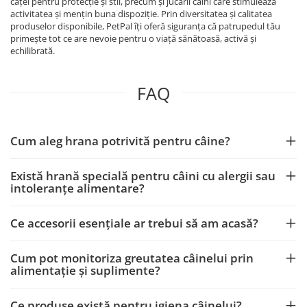
căței pentru protecție și stil, precum și jucării câini care stimulează
activitatea și mențin buna dispoziție. Prin diversitatea și calitatea
produselor disponibile, PetPal îți oferă siguranța că patrupedul tău
primește tot ce are nevoie pentru o viață sănătoasă, activă și
echilibrată.
FAQ
Cum aleg hrana potrivită pentru câine?
Există hrană specială pentru câini cu alergii sau
intoleranțe alimentare?
Ce accesorii esențiale ar trebui să am acasă?
Cum pot monitoriza greutatea câinelui prin
alimentație și suplimente?
Ce produse există pentru igiena câinelui?