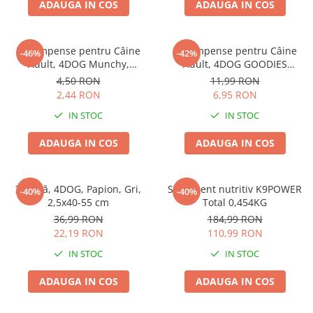
ADAUGA IN COS
ADAUGA IN COS
Pernuțe
Semi-umede
Proteice
Recompense pentru Câine
Recompense pentru Câine
-46%
-42%
Umede
Adult, 4DOG Munchy,
Adult, 4DOG GOODIES
Batoane, Vită, 12.5cm, 10
Barbecue, Cotlete de Miel,
Îngrijire Pisici
4,50 RON
11,99 RON
bucăți
100g
2,44 RON
6,95 RON
Așternut Igienic Pisici
IN STOC
IN STOC
Igienă Pisici
Antiparazitare Pisici
ADAUGA IN COS
ADAUGA IN COS
Vitamine Pisici
Perii & Piepteni Pisici
Zgardă, 4DOG, Papion, Gri,
Supliment nutritiv K9POWER
Accesorii Pisici
-40%
-40%
2,5x40-55 cm
Total 0,454KG
Culcușuri & Saltele Pisici
36,99 RON
184,99 RON
Ansambluri Pisici
22,19 RON
110,99 RON
Castroane & Adapatori Pisici
IN STOC
IN STOC
Cuști & Genți Pisici
ADAUGA IN COS
ADAUGA IN COS
Litiere Pisici
Jucării Pisici