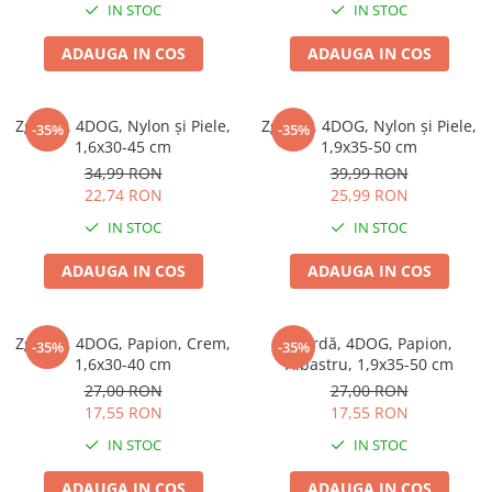
IN STOC
IN STOC
ADAUGA IN COS
ADAUGA IN COS
Zgardă, 4DOG, Nylon și Piele,
Zgardă, 4DOG, Nylon și Piele,
-35%
-35%
1,6x30-45 cm
1,9x35-50 cm
34,99 RON
39,99 RON
22,74 RON
25,99 RON
IN STOC
IN STOC
ADAUGA IN COS
ADAUGA IN COS
Zgardă, 4DOG, Papion, Crem,
Zgardă, 4DOG, Papion,
-35%
-35%
1,6x30-40 cm
Albastru, 1,9x35-50 cm
27,00 RON
27,00 RON
17,55 RON
17,55 RON
IN STOC
IN STOC
ADAUGA IN COS
ADAUGA IN COS