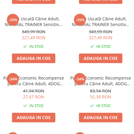
Hrană Uscată Câine Adult,
Hrană Uscată Câine Adult,
-35%
-35%
NATURAL TRAINER Sensitive,
NATURAL TRAINER Sensitive,
Fără Gluten, Talie
Fără Gluten, Talie
349,99 RON
349,99 RON
Medie/Mare, Iepure, 12kg
Medie/Mare, Miel, 12kg
227,49 RON
227,49 RON
IN STOC
IN STOC
ADAUGA IN COS
ADAUGA IN COS
Pachet Economic Recompense
Pachet Economic Recompense
-34%
-34%
pentru Câine Adult, 4DOG
pentru Câine Adult, 4DOG
GOODIES Trainer, Miel și
GOODIES Classic, Jerky
41,94 RON
83,94 RON
Orez, 6x150g
Tenders Pui, 6x100g
27,67 RON
55,39 RON
IN STOC
IN STOC
ADAUGA IN COS
ADAUGA IN COS