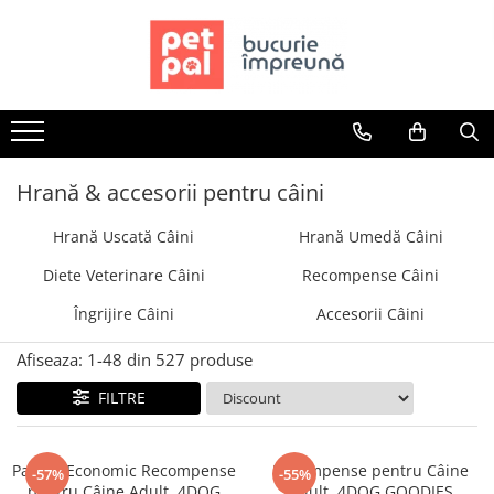
Toate Produsele
Câini
Hrană Uscată Câini
Câine Junior
Hrană & accesorii pentru câini
Câine Adult
Hrană Uscată Câini
Hrană Umedă Câini
Câine Senior
Hrană Umedă Câini
Diete Veterinare Câini
Recompense Câini
Câine Junior
Îngrijire Câini
Accesorii Câini
Câine Adult
Diete Veterinare Câini
Afiseaza:
1-
48
din
527
produse
Uscată
FILTRE
Umedă
Recompense Câini
Pachet Economic Recompense
Recompense pentru Câine
-57%
-55%
Biscuiți
pentru Câine Adult, 4DOG
Adult, 4DOG GOODIES