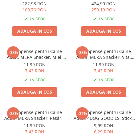
77x46cm
EXCLUSION Intestinal, Toate
Batoane Rozătoare
182,93 RON
424,90 RON
Rasele, Porc și Orez, 12kg
109,76 RON
259,19 RON
Îngrijire Rozătoare
IN STOC
IN STOC
Așternut Igienic Rozătoare
Cuști Rozătoare
ADAUGA IN COS
ADAUGA IN COS
Pești
Acvarii
Recompense pentru Câine
Recompense pentru Câine
-38%
-38%
Accesorii Acvarii
Adult, MERA Snacker, Miel,
Adult, MERA Snacker, Vită,
Hrană
200g
200g
11,99 RON
11,99 RON
7,43 RON
7,43 RON
Hrană Pești
IN STOC
IN STOC
Hrană Broaște Țestoase
Întreținere Acvariu
ADAUGA IN COS
ADAUGA IN COS
Tratament Apă
Recompense pentru Câine
Recompense pentru Câine
-38%
-37%
Adult, MERA Snacker, Pasăre,
Adult, 4DOG GOODIES, Sticks
200g
din Orez, Talie Mică, 12 cm, 6
11,99 RON
9,99 RON
bucăți/pungă
7,43 RON
6,29 RON