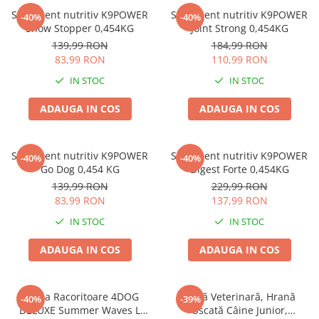
Zgărzi & Hamuri
Supliment nutritiv K9POWER
Supliment nutritiv K9POWER
-40%
-40%
Păsări
Show Stopper 0,454KG
Joint Strong 0,454KG
139,99 RON
184,99 RON
Hrană Păsări
83,99 RON
110,99 RON
Meniuri Păsări
IN STOC
IN STOC
Suplimente Nutritive
Delicii Păsări
ADAUGA IN COS
ADAUGA IN COS
Batoane
Îngrijire Păsări
Supliment nutritiv K9POWER
Supliment nutritiv K9POWER
-40%
-40%
Așternut Igienic Păsări
Go Dog 0,454 KG
Digest Forte 0,454KG
139,99 RON
229,99 RON
Colivii
83,99 RON
137,99 RON
Colivii
IN STOC
IN STOC
Rozătoare
Hrană Rozătoare
ADAUGA IN COS
ADAUGA IN COS
Fân Rozătoare
Meniuri Rozătoare
Saltea Racoritoare 4DOG
Dietă Veterinară, Hrană
-40%
-39%
Delicii Rozătoare
DELUXE Summer Waves L
Uscată Câine Junior,