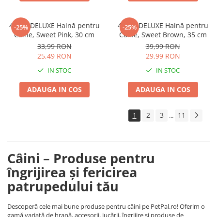
4DOG DELUXE Haină pentru
4DOG DELUXE Haină pentru
-25%
-25%
Câine, Sweet Pink, 30 cm
Câine, Sweet Brown, 35 cm
33,99 RON
39,99 RON
25,49 RON
29,99 RON
IN STOC
IN STOC
ADAUGA IN COS
ADAUGA IN COS
1
2
3
11
...
Câini – Produse pentru
îngrijirea și fericirea
patrupedului tău
Descoperă cele mai bune produse pentru câini pe PetPal.ro! Oferim o
gamă variată de hrană, accesorii, jucării, îngrijire și produse de