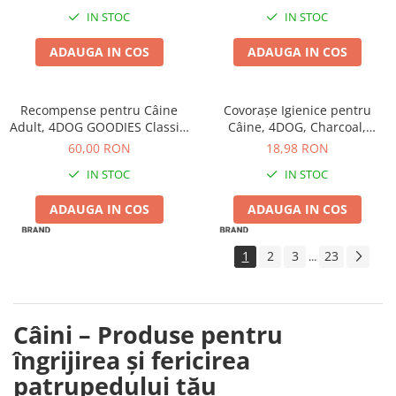
IN STOC
IN STOC
ADAUGA IN COS
ADAUGA IN COS
Recompense pentru Câine
Covorașe Igienice pentru
Adult, 4DOG GOODIES Classic,
Câine, 4DOG, Charcoal,
Os din Calciu cu Pui, 1kg
60x60cm, 10 bucăți
60,00 RON
18,98 RON
IN STOC
IN STOC
ADAUGA IN COS
ADAUGA IN COS
1
2
3
23
...
Câini – Produse pentru
îngrijirea și fericirea
patrupedului tău