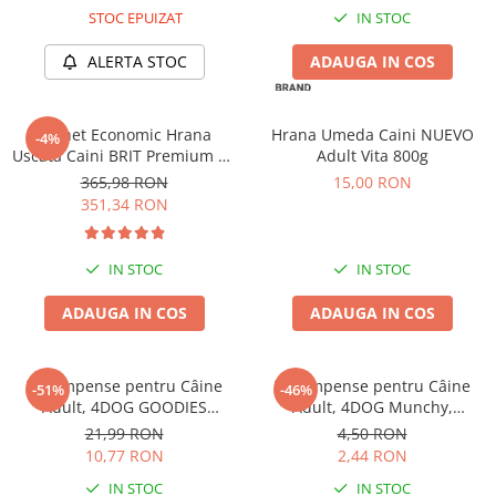
STOC EPUIZAT
IN STOC
ALERTA STOC
ADAUGA IN COS
Pachet Economic Hrana
Hrana Umeda Caini NUEVO
-4%
Uscata Caini BRIT Premium by
Adult Vita 800g
Nature Giant Adult 2x15kg
365,98 RON
15,00 RON
351,34 RON
IN STOC
IN STOC
ADAUGA IN COS
ADAUGA IN COS
Recompense pentru Câine
Recompense pentru Câine
-51%
-46%
Adult, 4DOG GOODIES
Adult, 4DOG Munchy,
Trainer, Miel și Orez, 500g
Batoane, Vită, 12.5cm, 10
21,99 RON
4,50 RON
bucăți
10,77 RON
2,44 RON
IN STOC
IN STOC