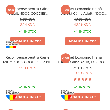
Recompense pentru Câine
Pachet Economic Hrană
-55%
-10%
Adult, 4DOG GOODIES
Umedă Câine Adult, 4DOG,
Trainer, Vită, 150g
Pui în sos, 24x100g
6,99 RON
47,99 RON
3,14 RON
43,19 RON
IN STOC
IN STOC
ADAUGA IN COS
ADAUGA IN COS
Recompense pentru Câine
Pachet Economic Hrană
-10%
Adult, 4DOG GOODIES Classic,
Uscată Câine Adult, FOR DOG,
Sticks Piele Presată, 100g
Talie Mică, Pasăre, 10kg
11,99 RON
219,98 RON
197,98 RON
IN STOC
IN STOC
ADAUGA IN COS
ADAUGA IN COS