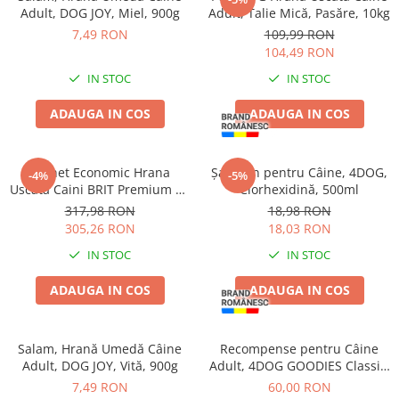
Adult, DOG JOY, Miel, 900g
Adult, Talie Mică, Pasăre, 10kg
7,49 RON
109,99 RON
104,49 RON
IN STOC
IN STOC
ADAUGA IN COS
ADAUGA IN COS
Pachet Economic Hrana
Șampon pentru Câine, 4DOG,
-4%
-5%
Uscata Caini BRIT Premium by
Clorhexidină, 500ml
Nature Light 2x15kg
317,98 RON
18,98 RON
305,26 RON
18,03 RON
IN STOC
IN STOC
ADAUGA IN COS
ADAUGA IN COS
Salam, Hrană Umedă Câine
Recompense pentru Câine
Adult, DOG JOY, Vită, 900g
Adult, 4DOG GOODIES Classic,
Dumbbells cu Pui, 1kg
7,49 RON
60,00 RON