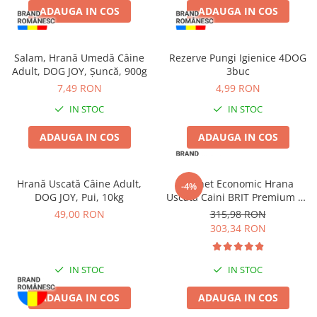
ADAUGA IN COS
ADAUGA IN COS
Salam, Hrană Umedă Câine
Rezerve Pungi Igienice 4DOG
Adult, DOG JOY, Șuncă, 900g
3buc
7,49 RON
4,99 RON
IN STOC
IN STOC
ADAUGA IN COS
ADAUGA IN COS
Hrană Uscată Câine Adult,
Pachet Economic Hrana
-4%
DOG JOY, Pui, 10kg
Uscata Caini BRIT Premium by
Nature Maxi/Giant Senior
49,00 RON
315,98 RON
2x15kg
303,34 RON
IN STOC
IN STOC
ADAUGA IN COS
ADAUGA IN COS