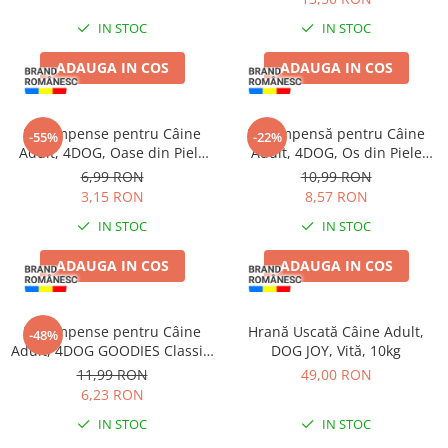
Haine Câini
Zgărzi & Hamuri
IN STOC
IN STOC
ADAUGA IN COS
ADAUGA IN COS
Recompense pentru Câine
Recompensă pentru Câine
-55%
-22%
Adult, 4DOG, Oase din Piele
Adult, 4DOG, Os din Piele
Presată, 8.5cm, 3 bucăți
Presată, 22cm
6,99 RON
10,99 RON
3,15 RON
8,57 RON
IN STOC
IN STOC
ADAUGA IN COS
ADAUGA IN COS
Recompense pentru Câine
Hrană Uscată Câine Adult,
-48%
Adult, 4DOG GOODIES Classic,
DOG JOY, Vită, 10kg
Sticks cu Pui și Orez, 100g
11,99 RON
49,00 RON
6,23 RON
IN STOC
IN STOC