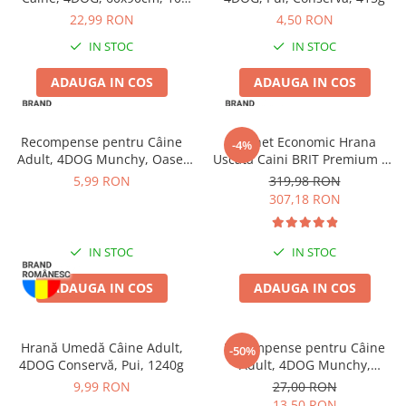
Proteice
Pernuțe
bucăți
22,99 RON
4,50 RON
Cremoase
Semi-umede
IN STOC
IN STOC
Semi-umede
Proteice
Pernuțe
Umede
ADAUGA IN COS
ADAUGA IN COS
Îngrijire Câini
Îngrijire Pisici
Covorașe Igienice Câini
Așternut Igienic Pisici
Recompense pentru Câine
Pachet Economic Hrana
-4%
Igienă Câini
Igienă Pisici
Adult, 4DOG Munchy, Oase,
Uscata Caini BRIT Premium by
Șampoane Câini
Antiparazitare Pisici
Vită, 10cm, 3 bucăți
Nature Medium Adult 2x15kg
5,99 RON
319,98 RON
307,18 RON
Antiparazitare Câini
Vitamine Pisici
Vitamine Câini
Perii & Piepteni Pisici
Perii & Piepteni
Accesorii Pisici
IN STOC
IN STOC
Accesorii Câini
Culcușuri & Saltele Pisici
ADAUGA IN COS
ADAUGA IN COS
Culcușuri & Saltele Câini
Ansambluri Pisici
Castroane și Adapatori
Castroane & Adapatori Pisici
Cuști și Genți
Cuști & Genți Pisici
Hrană Umedă Câine Adult,
Recompense pentru Câine
-50%
4DOG Conservă, Pui, 1240g
Adult, 4DOG Munchy,
Zgărzi, Lese & Hamuri
Litiere Pisici
Batoane, Vită, 12.5cm, 100
9,99 RON
27,00 RON
Jucării Câini
Jucării Pisici
bucăți
13,50 RON