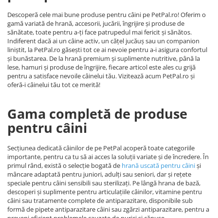
Descoperă cele mai bune produse pentru câini pe PetPal.ro! Oferim o
gamă variată de hrană, accesorii, jucării, îngrijire și produse de
sănătate, toate pentru a-ți face patrupedul mai fericit și sănătos.
Indiferent dacă ai un câine activ, un cățel jucăuș sau un companion
liniștit, la PetPal.ro găsești tot ce ai nevoie pentru a-i asigura confortul
și bunăstarea. De la hrană premium și suplimente nutritive, până la
lese, hamuri și produse de îngrijire, fiecare articol este ales cu grijă
pentru a satisface nevoile câinelui tău. Vizitează acum PetPal.ro și
oferă-i câinelui tău tot ce merită!
Gama completă de produse
pentru câini
Secțiunea dedicată câinilor de pe PetPal acoperă toate categoriile
importante, pentru ca tu să ai acces la soluții variate și de încredere. În
primul rând, există o selecție bogată de
hrană uscată pentru câini
și
mâncare adaptată pentru juniori, adulți sau seniori, dar și rețete
speciale pentru câini sensibili sau sterilizați. Pe lângă hrana de bază,
descoperi și suplimente pentru articulațiile câinilor, vitamine pentru
câini sau tratamente complete de antiparazitare, disponibile sub
formă de pipete antiparazitare câini sau zgărzi antiparazitare, pentru a