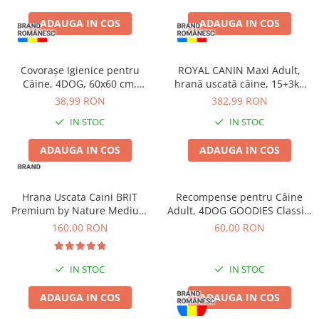
ADAUGA IN COS
ADAUGA IN COS
Covorașe Igienice pentru
ROYAL CANIN Maxi Adult,
Câine, 4DOG, 60x60 cm,
hrană uscată câine, 15+3kg
Standard, 30 buc
CADOU
38,99 RON
382,99 RON
IN STOC
IN STOC
ADAUGA IN COS
ADAUGA IN COS
Hrana Uscata Caini BRIT
Recompense pentru Câine
Premium by Nature Medium
Adult, 4DOG GOODIES Classic,
Adult 15kg
Copan de Pui, 1kg
160,00 RON
60,00 RON
IN STOC
IN STOC
ADAUGA IN COS
ADAUGA IN COS