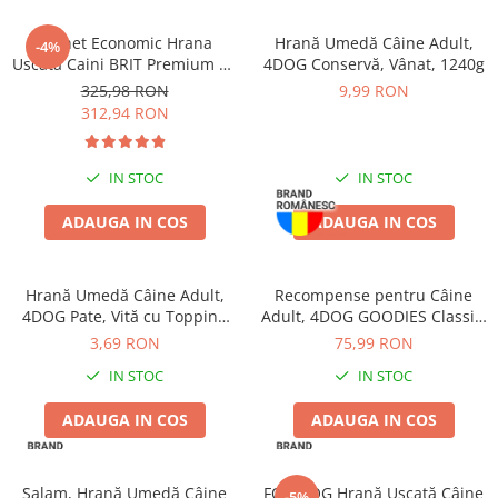
Pachet Economic Hrana
Hrană Umedă Câine Adult,
-4%
Uscata Caini BRIT Premium by
4DOG Conservă, Vânat, 1240g
Nature Maxi Adult 2x15kg
325,98 RON
9,99 RON
312,94 RON
IN STOC
IN STOC
ADAUGA IN COS
ADAUGA IN COS
Hrană Umedă Câine Adult,
Recompense pentru Câine
4DOG Pate, Vită cu Topping
Adult, 4DOG GOODIES Classic,
de Legume, 150g
Piele Presată și Pui, 1kg
3,69 RON
75,99 RON
IN STOC
IN STOC
ADAUGA IN COS
ADAUGA IN COS
Salam, Hrană Umedă Câine
FOR DOG Hrană Uscată Câine
-5%