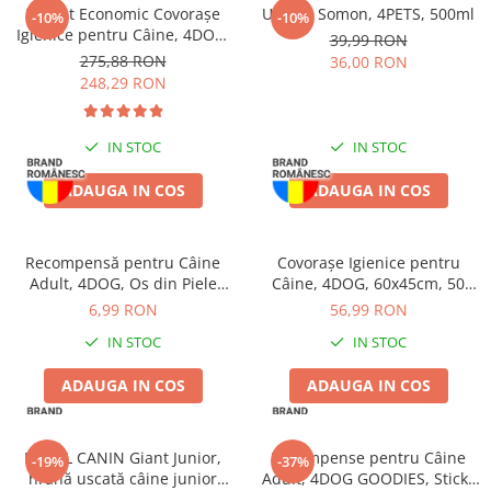
Pachet Economic Covorașe
Ulei de Somon, 4PETS, 500ml
-10%
-10%
Igienice pentru Câine, 4DOG,
39,99 RON
60x90cm, 12x10 bucăți
275,88 RON
36,00 RON
248,29 RON
IN STOC
IN STOC
ADAUGA IN COS
ADAUGA IN COS
Recompensă pentru Câine
Covorașe Igienice pentru
Adult, 4DOG, Os din Piele
Câine, 4DOG, 60x45cm, 50
Presată, 15cm
bucăți
6,99 RON
56,99 RON
IN STOC
IN STOC
ADAUGA IN COS
ADAUGA IN COS
ROYAL CANIN Giant Junior,
Recompense pentru Câine
-19%
-37%
hrană uscată câine junior
Adult, 4DOG GOODIES, Sticks