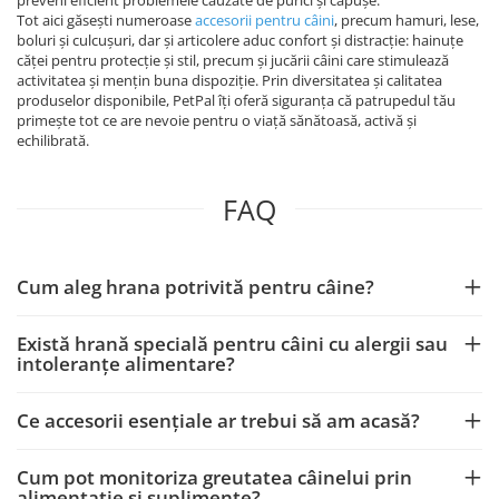
preveni eficient problemele cauzate de purici și căpușe.
Tot aici găsești numeroase
accesorii pentru câini
, precum hamuri, lese,
boluri și culcușuri, dar și articolere aduc confort și distracție: hainuțe
căței pentru protecție și stil, precum și jucării câini care stimulează
activitatea și mențin buna dispoziție. Prin diversitatea și calitatea
produselor disponibile, PetPal îți oferă siguranța că patrupedul tău
primește tot ce are nevoie pentru o viață sănătoasă, activă și
echilibrată.
FAQ
Cum aleg hrana potrivită pentru câine?
Există hrană specială pentru câini cu alergii sau
intoleranțe alimentare?
Ce accesorii esențiale ar trebui să am acasă?
Cum pot monitoriza greutatea câinelui prin
alimentație și suplimente?