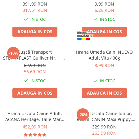
etapa 2 de crestere, 15kg
din Orez, Talie Mică, 12 cm, 6
391,99 RON
9,99 RON
bucăți/pungă
317,51 RON
6,29 RON
IN STOC
IN STOC
ADAUGA IN COS
ADAUGA IN COS
Cușcă Transport
Hrana Umeda Caini NUEVO
-10%
STEFANPLAST Gulliver Nr. 1 cu
Adult Vita 400g
ușă de plastic, White
62,99 RON
8,99 RON
Travertine, 48x32x31 cm
56,69 RON
IN STOC
IN STOC
ADAUGA IN COS
ADAUGA IN COS
Hrană Uscată Câine Adult,
Hrană Uscată Câine Junior,
-20%
ACANA Heritage, Talie Mare,
ROYAL CANIN Maxi Puppy,
17kg
12kg
452,99 RON
329,99 RON
263,99 RON