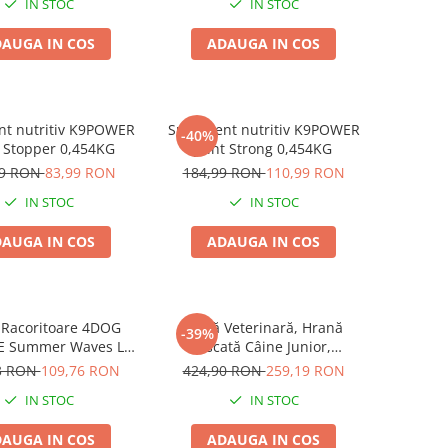
IN STOC
IN STOC
AUGA IN COS
ADAUGA IN COS
nt nutritiv K9POWER
Supliment nutritiv K9POWER
-40%
 Stopper 0,454KG
Joint Strong 0,454KG
99 RON
83,99 RON
184,99 RON
110,99 RON
IN STOC
IN STOC
AUGA IN COS
ADAUGA IN COS
 Racoritoare 4DOG
Dietă Veterinară, Hrană
-39%
E Summer Waves L
Uscată Câine Junior,
77x46cm
EXCLUSION Intestinal, Toate
3 RON
109,76 RON
424,90 RON
259,19 RON
Rasele, Porc și Orez, 12kg
IN STOC
IN STOC
AUGA IN COS
ADAUGA IN COS