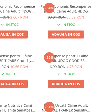
conomic Recompense
Pachet Economic Recompense
-34%
 Câine Adult, 4DOG
pentru Câine Adult, 4DOG
S Trainer, Miel și
GOODIES Classic, Jerky
4 RON
27,67 RON
83,94 RON
55,39 RON
Orez, 6x150g
Tenders Pui, 6x100g
IN STOC
IN STOC
AUGA IN COS
ADAUGA IN COS
ense pentru Câine
Recompense pentru Câine
-32%
 BRIT CARE Crunchy
Adult, 4DOG GOODIES
, Insecte, Iepure și
Trainer, Miel și Orez, 150g
0 RON
10,56 RON
6,99 RON
4,75 RON
Fenicul, 200g
IN STOC
IN STOC
AUGA IN COS
ADAUGA IN COS
nte Nutritive Caini
Hrană Uscată Câine Adult,
-31%
ST Blanita Sanatoasa
NATURAL TRAINER Sensitive,