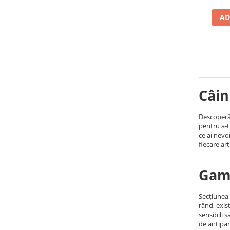
AD
Câin
Descoperă 
pentru a-ț
ce ai nevo
fiecare art
Gama
Secțiunea 
rând, exis
sensibili 
de antipar