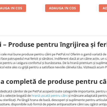
AUGA IN COS
ADAUGA IN COS
AD
i – Produse pentru îngrijirea și fe
cele mai bune produse pentru câini pe PetPal.ro! Oferim o gamă variată de hra
i face patrupedul mai fericit și sănătos. Indiferent dacă ai un câine activ, un c
ie pentru a-i asigura confortul și bunăstarea. De la hrană premium și suplimen
icol este ales cu grijă pentru a satisface nevoile câinelui tău. Vizitează acum P
 completă de produse pentru câ
dedicată câinilor de pe PetPal acoperă toate categoriile importante, pentru ca 
tă o selecție bogată de
hrană uscată pentru câini
și mâncare adaptată pentru ju
sau sterilizați. Pe lângă hrana de bază, descoperi și suplimente pentru articul
azitare, disponibile sub formă de pipete antiparazitare câini sau zgărzi anti