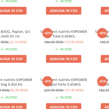
IN STOC
IN STOC
AUGA IN COS
ADAUGA IN COS
AD
 4DOG, Papion, Gri,
Supliment nutritiv K9POWER
Suplime
-40%
-40%
,5x40-55 cm
Total 0,454KG
Show
9 RON
22,19 RON
184,99 RON
110,99 RON
139,
IN STOC
IN STOC
AUGA IN COS
ADAUGA IN COS
AD
t nutritiv K9POWER
Supliment nutritiv K9POWER
Saltea
-40%
-40%
 Dog 0,454 KG
Digest Forte 0,454KG
DELUX
99 RON
83,99 RON
229,99 RON
137,99 RON
182,9
IN STOC
IN STOC
AUGA IN COS
ADAUGA IN COS
AD