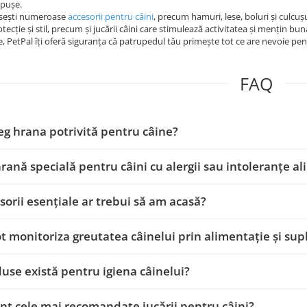
ăpușe.
găsești numeroase
accesorii pentru câini
, precum hamuri, lese, boluri și culcușu
tecție și stil, precum și jucării câini care stimulează activitatea și mențin bun
e, PetPal îți oferă siguranța că patrupedul tău primește tot ce are nevoie pent
FAQ
g hrana potrivită pentru câine?
hrană specială pentru câini cu alergii sau intoleranțe a
sorii esențiale ar trebui să am acasă?
 monitoriza greutatea câinelui prin alimentație și su
use există pentru igiena câinelui?
nt cele mai recomandate jucării pentru câini?