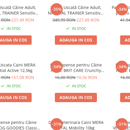
scată Câine Adult,
Hrană Uscată Câine Adult,
Pachet E
-35%
-34%
TRAINER Sensitive,
NATURAL TRAINER Sensitive,
pentru
ă Gluten, Talie
Fără Gluten, Talie
GOODIE
9 RON
227,49 RON
349,99 RON
227,49 RON
41,9
Mare, Iepure, 12kg
Medie/Mare, Miel, 12kg
IN STOC
IN STOC
AUGA IN COS
ADAUGA IN COS
AD
Uscata Caini MERA
Recompense pentru Câine
Recomp
-34%
-34%
tial Active 12,5kg
Adult, BRIT CARE Crunchy
Adult,
Cracker, Insecte, Curcan și
Cracker
0 RON
157,08 RON
16,00 RON
10,56 RON
16,0
Mere, 200g
IN STOC
IN STOC
AUGA IN COS
ADAUGA IN COS
AD
ense pentru Câine
Dieta Veterinara Caini MERA
Suplime
-31%
-31%
DOG GOODIES Classic,
VITAL Mobility 10kg
VET'S BE