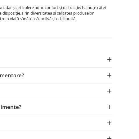
ri, dar și articolere aduc confort și distracție: hainuțe căței
a dispoziție. Prin diversitatea și calitatea produselor
ru o viață sănătoasă, activă și echilibrată.
limentare?
plimente?