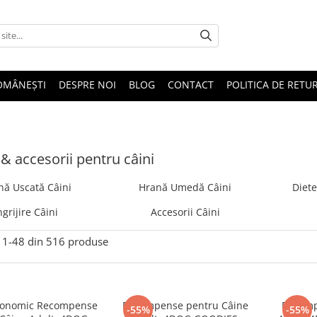
OMÂNEȘTI
DESPRE NOI
BLOG
CONTACT
POLITICA DE RETU
& accesorii pentru câini
nă Uscată Câini
Hrană Umedă Câini
Diete
ngrijire Câini
Accesorii Câini
1-
48
din
516
produse
conomic Recompense
Recompense pentru Câine
Recomp
-55%
-55%