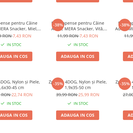
ense pentru Câine
Recompense pentru Câine
Recomp
-38%
-38%
MERA Snacker, Miel,
Adult, MERA Snacker, Vită,
Adult, M
200g
200g
99 RON
7,43 RON
11,99 RON
7,43 RON
11,
IN STOC
IN STOC
AUGA IN COS
ADAUGA IN COS
AD
DOG, Nylon și Piele,
Zgardă, 4DOG, Nylon și Piele,
Zgardă, 
-35%
-35%
,6x30-45 cm
1,9x35-50 cm
9 RON
22,74 RON
39,99 RON
25,99 RON
27,0
IN STOC
IN STOC
AUGA IN COS
ADAUGA IN COS
AD