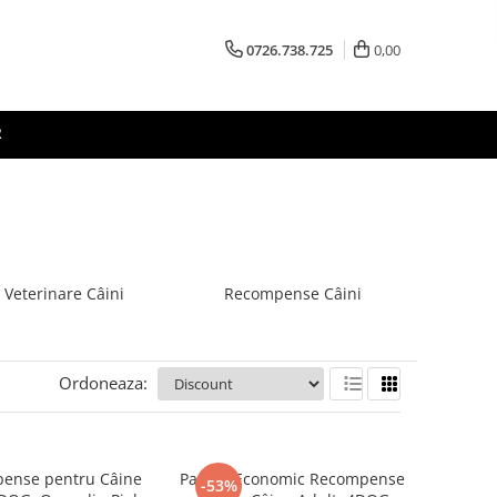
0726.738.725
0,00
R
 Veterinare Câini
Recompense Câini
Ordoneaza:
ense pentru Câine
Pachet Economic Recompense
-53%