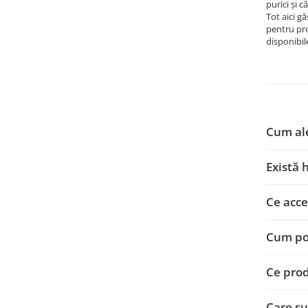
purici și c
Tot aici 
pentru pro
disponibil
Cum ale
Există 
Ce acce
Cum pot
Ce prod
Care su