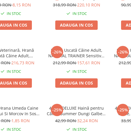
Tenders Pui, 100g
99 RON
8,15 RON
318,99 RON
220,10 RON
90,9
IN STOC
IN STOC
AUGA IN COS
ADAUGA IN COS
AD
Veterinară, Hrană
Hrană Uscată Câine Adult,
Hrană U
-26%
-26%
tă Câine Adult,
NATURAL TRAINER Sensitive,
NATURAL
N Intestinal, Talie
Talie Mică, Prosciutto Crudo,
Talie Mi
9 RON
216,73 RON
212,99 RON
157,61 RON
212,9
 Porc și Orez, 7kg
7kg
IN STOC
IN STOC
AUGA IN COS
ADAUGA IN COS
AD
s Hrana Umeda Caine
4DOG DELUXE Haină pentru
4DOG DE
-25%
-25%
ui Si Morcov In Sos
Câine, Summer Dungi Galben,
Câine,
100g
35 cm
9 RON
1,85 RON
42,99 RON
32,24 RON
33,9
IN STOC
IN STOC