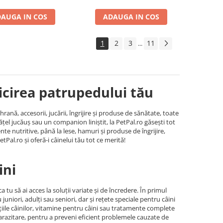
AUGA IN COS
ADAUGA IN COS
1
2
3
11
...
ricirea patrupedului tău
nă, accesorii, jucării, îngrijire și produse de sănătate, toate
ățel jucăuș sau un companion liniștit, la PetPal.ro găsești tot
te nutritive, până la lese, hamuri și produse de îngrijire,
etPal.ro și oferă-i câinelui tău tot ce merită!
ini
tu să ai acces la soluții variate și de încredere. În primul
niori, adulți sau seniori, dar și rețete speciale pentru câini
ațiile câinilor, vitamine pentru câini sau tratamente complete
parazitare, pentru a preveni eficient problemele cauzate de