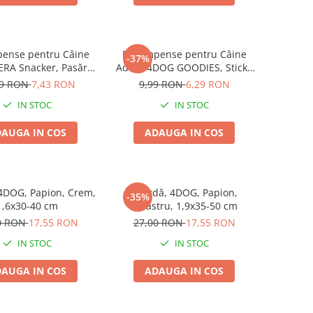
ense pentru Câine
Recompense pentru Câine
-37%
ERA Snacker, Pasăre,
Adult, 4DOG GOODIES, Sticks
200g
din Orez, Talie Mică, 12 cm, 6
99 RON
7,43 RON
9,99 RON
6,29 RON
bucăți/pungă
IN STOC
IN STOC
AUGA IN COS
ADAUGA IN COS
4DOG, Papion, Crem,
Zgardă, 4DOG, Papion,
-35%
1,6x30-40 cm
Albastru, 1,9x35-50 cm
0 RON
17,55 RON
27,00 RON
17,55 RON
IN STOC
IN STOC
AUGA IN COS
ADAUGA IN COS