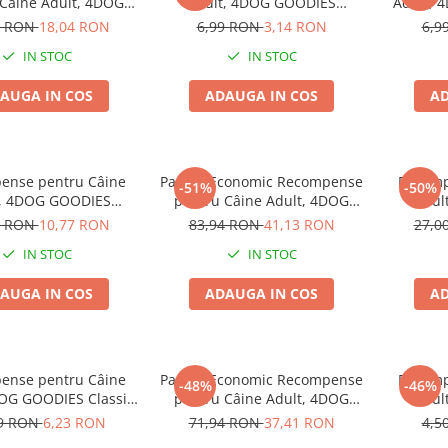
 Câine Adult, 4DOG
Adult, 4DOG GOODIES
Adult, 
rainer, Vită, 6x150g
Trainer, Vită, 150g
Presat
4 RON
18,04 RON
6,99 RON
3,14 RON
6,9
IN STOC
IN STOC
AUGA IN COS
ADAUGA IN COS
AD
ense pentru Câine
Pachet Economic Recompense
Recomp
-51%
-50%
t, 4DOG GOODIES
pentru Câine Adult, 4DOG
Adul
, Miel și Orez, 500g
GOODIES Classic, Sticks cu Pui
Batoane
9 RON
10,77 RON
83,94 RON
41,13 RON
27,0
și Orez, 6x100g
IN STOC
IN STOC
AUGA IN COS
ADAUGA IN COS
AD
ense pentru Câine
Pachet Economic Recompense
Recomp
-48%
-46%
DOG GOODIES Classic,
pentru Câine Adult, 4DOG
Adul
cu Pui și Orez, 100g
GOODIES Barbecue, Cotlete
Batoan
99 RON
6,23 RON
71,94 RON
37,41 RON
4,5
de Miel, 6x100g