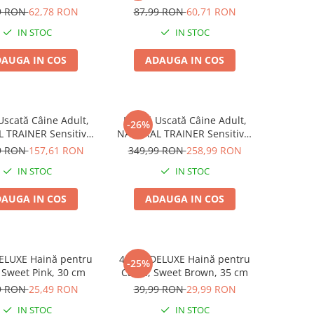
60 tablete
Fără Gluten, Talie Mică,
9 RON
62,78 RON
87,99 RON
60,71 RON
Iepure, 2kg
IN STOC
IN STOC
AUGA IN COS
ADAUGA IN COS
scată Câine Adult,
Hrană Uscată Câine Adult,
-26%
 TRAINER Sensitive,
NATURAL TRAINER Sensitive,
că, Vită și Orez, 7kg
Fără Gluten, Talie
9 RON
157,61 RON
349,99 RON
258,99 RON
Medie/Mare, Rață, 12kg
IN STOC
IN STOC
AUGA IN COS
ADAUGA IN COS
LUXE Haină pentru
4DOG DELUXE Haină pentru
-25%
 Sweet Pink, 30 cm
Câine, Sweet Brown, 35 cm
9 RON
25,49 RON
39,99 RON
29,99 RON
IN STOC
IN STOC