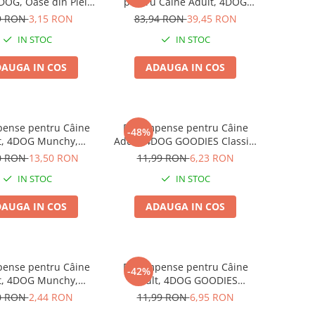
4DOG, Oase din Piele
pentru Câine Adult, 4DOG
ă, 8.5cm, 3 bucăți
GOODIES Classic, Strips de
9 RON
3,15 RON
83,94 RON
39,45 RON
Pui, 6x100g
IN STOC
IN STOC
AUGA IN COS
ADAUGA IN COS
ense pentru Câine
Recompense pentru Câine
-48%
t, 4DOG Munchy,
Adult, 4DOG GOODIES Classic,
, Vită, 12.5cm, 100
Strips de Pui, 100g
0 RON
13,50 RON
11,99 RON
6,23 RON
bucăți
IN STOC
IN STOC
AUGA IN COS
ADAUGA IN COS
ense pentru Câine
Recompense pentru Câine
-42%
t, 4DOG Munchy,
Adult, 4DOG GOODIES
e, Vită, 12.5cm, 10
Barbecue, Cotlete de Miel,
0 RON
2,44 RON
11,99 RON
6,95 RON
bucăți
100g