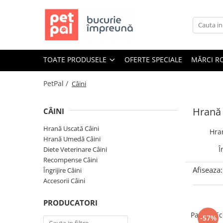
Toate Produsele
Câini
TOATE PRODUSELE
OFERTE SPECIALE
MĂRCI R
Hrană Uscată Câini
Câine Junior
PetPal /
Câini
Câine Adult
Câine Senior
Hrană 
CÂINI
Hrană Umedă Câini
Hrană Uscată Câini
Hra
Câine Junior
Hrană Umedă Câini
Câine Adult
Î
Diete Veterinare Câini
Recompense Câini
Diete Veterinare Câini
Afiseaza:
Îngrijire Câini
Uscată
Accesorii Câini
Umedă
PRODUCATORI
Recompense Câini
Pachet E
-57%
Biscuiți