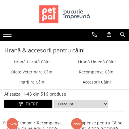
Toate Produsele
Câini
Hrană Uscată Câini
Câine Junior
Hrană & accesorii pentru câini
Câine Adult
Hrană Uscată Câini
Hrană Umedă Câini
Câine Senior
Hrană Umedă Câini
Diete Veterinare Câini
Recompense Câini
Câine Junior
Îngrijire Câini
Accesorii Câini
Câine Adult
Diete Veterinare Câini
Afiseaza:
1-
48
din
516
produse
Uscată
FILTRE
Umedă
Recompense Câini
Pachet Economic Recompense
Recompense pentru Câine
-57%
-55%
Biscuiți
pentru Câine Adult, 4DOG
Adult, 4DOG GOODIES