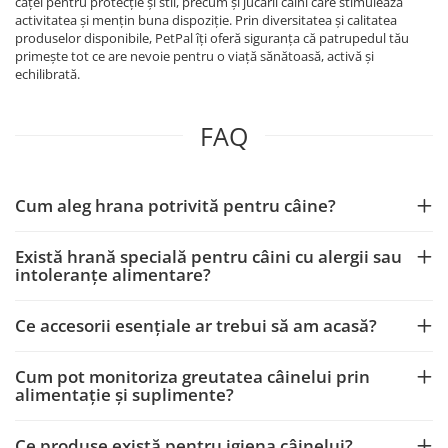
căței pentru protecție și stil, precum și jucării câini care stimulează
activitatea și mențin buna dispoziție. Prin diversitatea și calitatea
produselor disponibile, PetPal îți oferă siguranța că patrupedul tău
primește tot ce are nevoie pentru o viață sănătoasă, activă și
echilibrată.
FAQ
Cum aleg hrana potrivită pentru câine?
Există hrană specială pentru câini cu alergii sau
intoleranțe alimentare?
Ce accesorii esențiale ar trebui să am acasă?
Cum pot monitoriza greutatea câinelui prin
alimentație și suplimente?
Ce produse există pentru igiena câinelui?