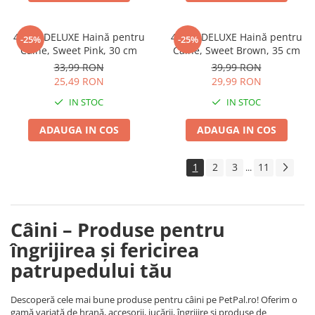
4DOG DELUXE Haină pentru
4DOG DELUXE Haină pentru
-25%
-25%
Câine, Sweet Pink, 30 cm
Câine, Sweet Brown, 35 cm
33,99 RON
39,99 RON
25,49 RON
29,99 RON
IN STOC
IN STOC
ADAUGA IN COS
ADAUGA IN COS
1
2
3
11
...
Câini – Produse pentru
îngrijirea și fericirea
patrupedului tău
Descoperă cele mai bune produse pentru câini pe PetPal.ro! Oferim o
gamă variată de hrană, accesorii, jucării, îngrijire și produse de