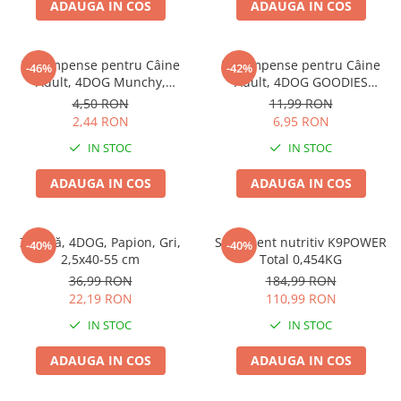
ADAUGA IN COS
ADAUGA IN COS
Pernuțe
Semi-umede
Proteice
Recompense pentru Câine
Recompense pentru Câine
-46%
-42%
Umede
Adult, 4DOG Munchy,
Adult, 4DOG GOODIES
Batoane, Vită, 12.5cm, 10
Barbecue, Cotlete de Miel,
Îngrijire Pisici
4,50 RON
11,99 RON
bucăți
100g
2,44 RON
6,95 RON
Așternut Igienic Pisici
IN STOC
IN STOC
Igienă Pisici
Antiparazitare Pisici
ADAUGA IN COS
ADAUGA IN COS
Vitamine Pisici
Perii & Piepteni Pisici
Zgardă, 4DOG, Papion, Gri,
Supliment nutritiv K9POWER
Accesorii Pisici
-40%
-40%
2,5x40-55 cm
Total 0,454KG
Culcușuri & Saltele Pisici
36,99 RON
184,99 RON
Ansambluri Pisici
22,19 RON
110,99 RON
Castroane & Adapatori Pisici
IN STOC
IN STOC
Cuști & Genți Pisici
ADAUGA IN COS
ADAUGA IN COS
Litiere Pisici
Jucării Pisici