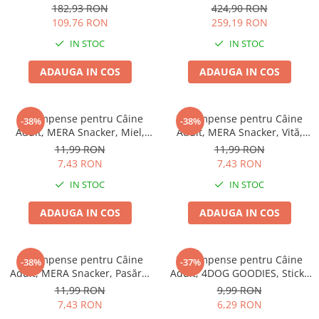
77x46cm
EXCLUSION Intestinal, Toate
Batoane Rozătoare
182,93 RON
424,90 RON
Rasele, Porc și Orez, 12kg
109,76 RON
259,19 RON
Îngrijire Rozătoare
IN STOC
IN STOC
Așternut Igienic Rozătoare
Cuști Rozătoare
ADAUGA IN COS
ADAUGA IN COS
Pești
Acvarii
Recompense pentru Câine
Recompense pentru Câine
-38%
-38%
Accesorii Acvarii
Adult, MERA Snacker, Miel,
Adult, MERA Snacker, Vită,
Hrană
200g
200g
11,99 RON
11,99 RON
7,43 RON
7,43 RON
Hrană Pești
IN STOC
IN STOC
Hrană Broaște Țestoase
Întreținere Acvariu
ADAUGA IN COS
ADAUGA IN COS
Tratament Apă
Recompense pentru Câine
Recompense pentru Câine
-38%
-37%
Adult, MERA Snacker, Pasăre,
Adult, 4DOG GOODIES, Sticks
200g
din Orez, Talie Mică, 12 cm, 6
11,99 RON
9,99 RON
bucăți/pungă
7,43 RON
6,29 RON