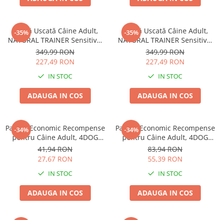
Hrană Uscată Câine Adult,
Hrană Uscată Câine Adult,
-35%
-35%
NATURAL TRAINER Sensitive,
NATURAL TRAINER Sensitive,
Fără Gluten, Talie
Fără Gluten, Talie
349,99 RON
349,99 RON
Medie/Mare, Iepure, 12kg
Medie/Mare, Miel, 12kg
227,49 RON
227,49 RON
IN STOC
IN STOC
ADAUGA IN COS
ADAUGA IN COS
Pachet Economic Recompense
Pachet Economic Recompense
-34%
-34%
pentru Câine Adult, 4DOG
pentru Câine Adult, 4DOG
GOODIES Trainer, Miel și
GOODIES Classic, Jerky
41,94 RON
83,94 RON
Orez, 6x150g
Tenders Pui, 6x100g
27,67 RON
55,39 RON
IN STOC
IN STOC
ADAUGA IN COS
ADAUGA IN COS