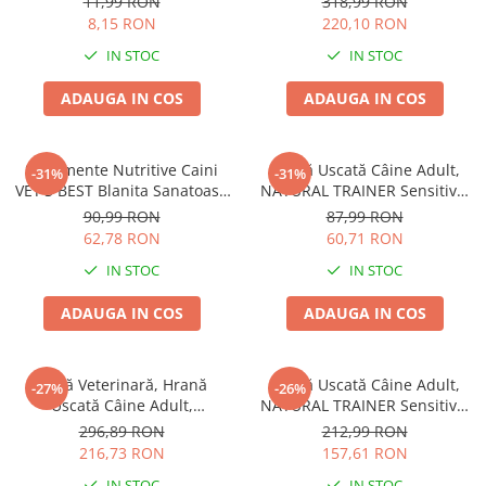
11,99 RON
318,99 RON
8,15 RON
220,10 RON
IN STOC
IN STOC
ADAUGA IN COS
ADAUGA IN COS
Suplimente Nutritive Caini
Hrană Uscată Câine Adult,
-31%
-31%
VET'S BEST Blanita Sanatoasa
NATURAL TRAINER Sensitive,
60 tablete
Fără Gluten, Talie Mică,
90,99 RON
87,99 RON
Iepure, 2kg
62,78 RON
60,71 RON
IN STOC
IN STOC
ADAUGA IN COS
ADAUGA IN COS
Dietă Veterinară, Hrană
Hrană Uscată Câine Adult,
-27%
-26%
Uscată Câine Adult,
NATURAL TRAINER Sensitive,
EXCLUSION Intestinal, Talie
Talie Mică, Prosciutto Crudo,
296,89 RON
212,99 RON
Mică, Porc și Orez, 7kg
7kg
216,73 RON
157,61 RON
IN STOC
IN STOC