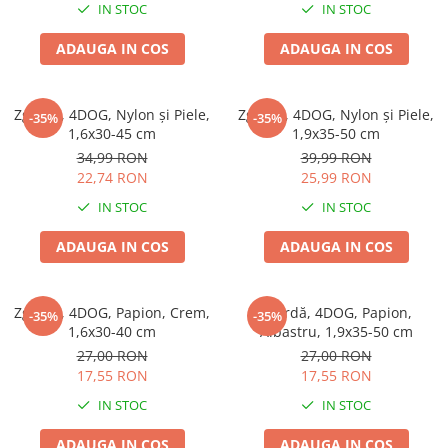
IN STOC
IN STOC
ADAUGA IN COS
ADAUGA IN COS
Zgardă, 4DOG, Nylon și Piele,
Zgardă, 4DOG, Nylon și Piele,
-35%
-35%
1,6x30-45 cm
1,9x35-50 cm
34,99 RON
39,99 RON
22,74 RON
25,99 RON
IN STOC
IN STOC
ADAUGA IN COS
ADAUGA IN COS
Zgardă, 4DOG, Papion, Crem,
Zgardă, 4DOG, Papion,
-35%
-35%
1,6x30-40 cm
Albastru, 1,9x35-50 cm
27,00 RON
27,00 RON
17,55 RON
17,55 RON
IN STOC
IN STOC
ADAUGA IN COS
ADAUGA IN COS