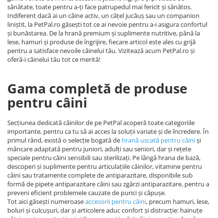
sănătate, toate pentru a-ți face patrupedul mai fericit și sănătos.
Indiferent dacă ai un câine activ, un cățel jucăuș sau un companion
liniștit, la PetPal.ro găsești tot ce ai nevoie pentru a-i asigura confortul
și bunăstarea. De la hrană premium și suplimente nutritive, până la
lese, hamuri și produse de îngrijire, fiecare articol este ales cu grijă
pentru a satisface nevoile câinelui tău. Vizitează acum PetPal.ro și
oferă-i câinelui tău tot ce merită!
Gama completă de produse
pentru câini
Secțiunea dedicată câinilor de pe PetPal acoperă toate categoriile
importante, pentru ca tu să ai acces la soluții variate și de încredere. În
primul rând, există o selecție bogată de
hrană uscată pentru câini
și
mâncare adaptată pentru juniori, adulți sau seniori, dar și rețete
speciale pentru câini sensibili sau sterilizați. Pe lângă hrana de bază,
descoperi și suplimente pentru articulațiile câinilor, vitamine pentru
câini sau tratamente complete de antiparazitare, disponibile sub
formă de pipete antiparazitare câini sau zgărzi antiparazitare, pentru a
preveni eficient problemele cauzate de purici și căpușe.
Tot aici găsești numeroase
accesorii pentru câini
, precum hamuri, lese,
boluri și culcușuri, dar și articolere aduc confort și distracție: hainuțe