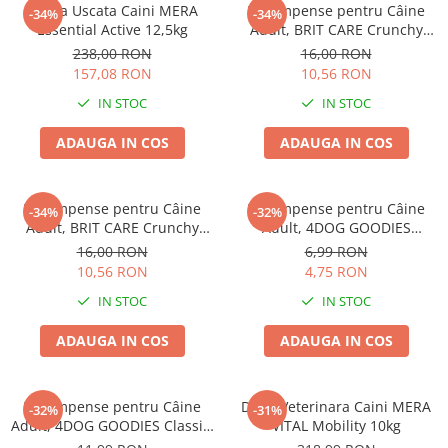
Hrana Uscata Caini MERA
Recompense pentru Câine
-34%
-34%
Essential Active 12,5kg
Adult, BRIT CARE Crunchy
Cracker, Insecte, Curcan și
238,00 RON
16,00 RON
Mere, 200g
157,08 RON
10,56 RON
IN STOC
IN STOC
ADAUGA IN COS
ADAUGA IN COS
Recompense pentru Câine
Recompense pentru Câine
-34%
-32%
Adult, BRIT CARE Crunchy
Adult, 4DOG GOODIES
Cracker, Insecte, Iepure și
Trainer, Miel și Orez, 150g
16,00 RON
6,99 RON
Fenicul, 200g
10,56 RON
4,75 RON
IN STOC
IN STOC
ADAUGA IN COS
ADAUGA IN COS
Recompense pentru Câine
Dieta Veterinara Caini MERA
-32%
-31%
Adult, 4DOG GOODIES Classic,
VITAL Mobility 10kg
Jerky Tenders Pui, 100g