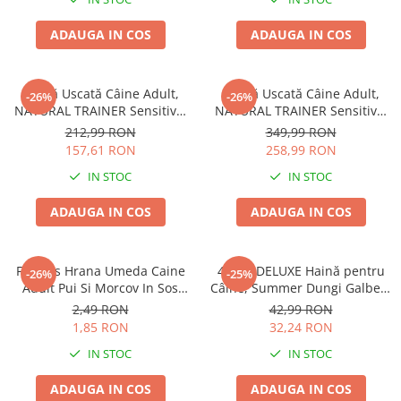
ADAUGA IN COS
ADAUGA IN COS
Hrană Uscată Câine Adult,
Hrană Uscată Câine Adult,
-26%
-26%
NATURAL TRAINER Sensitive,
NATURAL TRAINER Sensitive,
Talie Mică, Vită și Orez, 7kg
Fără Gluten, Talie
212,99 RON
349,99 RON
Medie/Mare, Rață, 12kg
157,61 RON
258,99 RON
IN STOC
IN STOC
ADAUGA IN COS
ADAUGA IN COS
Friskies Hrana Umeda Caine
4DOG DELUXE Haină pentru
-26%
-25%
Adult Pui Si Morcov In Sos
Câine, Summer Dungi Galben,
100g
35 cm
2,49 RON
42,99 RON
1,85 RON
32,24 RON
IN STOC
IN STOC
ADAUGA IN COS
ADAUGA IN COS