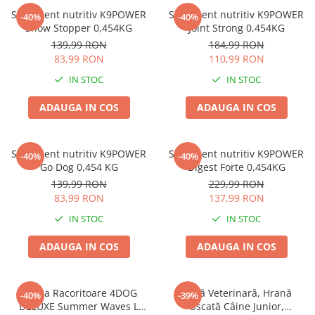
Zgărzi & Hamuri
Supliment nutritiv K9POWER
Supliment nutritiv K9POWER
-40%
-40%
Păsări
Show Stopper 0,454KG
Joint Strong 0,454KG
139,99 RON
184,99 RON
Hrană Păsări
83,99 RON
110,99 RON
Meniuri Păsări
IN STOC
IN STOC
Suplimente Nutritive
Delicii Păsări
ADAUGA IN COS
ADAUGA IN COS
Batoane
Îngrijire Păsări
Supliment nutritiv K9POWER
Supliment nutritiv K9POWER
-40%
-40%
Așternut Igienic Păsări
Go Dog 0,454 KG
Digest Forte 0,454KG
139,99 RON
229,99 RON
Colivii
83,99 RON
137,99 RON
Colivii
IN STOC
IN STOC
Rozătoare
Hrană Rozătoare
ADAUGA IN COS
ADAUGA IN COS
Fân Rozătoare
Meniuri Rozătoare
Saltea Racoritoare 4DOG
Dietă Veterinară, Hrană
-40%
-39%
Delicii Rozătoare
DELUXE Summer Waves L
Uscată Câine Junior,