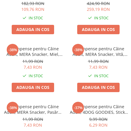
77x46cm
EXCLUSION Intestinal, Toate
Batoane Rozătoare
182,93 RON
424,90 RON
Rasele, Porc și Orez, 12kg
109,76 RON
259,19 RON
Îngrijire Rozătoare
IN STOC
IN STOC
Așternut Igienic Rozătoare
Cuști Rozătoare
ADAUGA IN COS
ADAUGA IN COS
Pești
Acvarii
Recompense pentru Câine
Recompense pentru Câine
-38%
-38%
Accesorii Acvarii
Adult, MERA Snacker, Miel,
Adult, MERA Snacker, Vită,
Hrană
200g
200g
11,99 RON
11,99 RON
7,43 RON
7,43 RON
Hrană Pești
IN STOC
IN STOC
Hrană Broaște Țestoase
Întreținere Acvariu
ADAUGA IN COS
ADAUGA IN COS
Tratament Apă
Recompense pentru Câine
Recompense pentru Câine
-38%
-37%
Adult, MERA Snacker, Pasăre,
Adult, 4DOG GOODIES, Sticks
200g
din Orez, Talie Mică, 12 cm, 6
11,99 RON
9,99 RON
bucăți/pungă
7,43 RON
6,29 RON