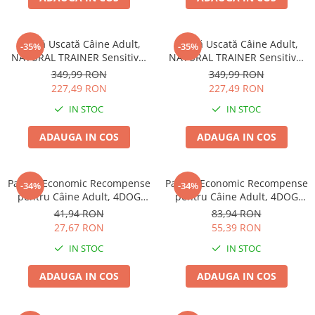
Hrană Uscată Câine Adult,
Hrană Uscată Câine Adult,
-35%
-35%
NATURAL TRAINER Sensitive,
NATURAL TRAINER Sensitive,
Fără Gluten, Talie
Fără Gluten, Talie
349,99 RON
349,99 RON
Medie/Mare, Iepure, 12kg
Medie/Mare, Miel, 12kg
227,49 RON
227,49 RON
IN STOC
IN STOC
ADAUGA IN COS
ADAUGA IN COS
Pachet Economic Recompense
Pachet Economic Recompense
-34%
-34%
pentru Câine Adult, 4DOG
pentru Câine Adult, 4DOG
GOODIES Trainer, Miel și
GOODIES Classic, Jerky
41,94 RON
83,94 RON
Orez, 6x150g
Tenders Pui, 6x100g
27,67 RON
55,39 RON
IN STOC
IN STOC
ADAUGA IN COS
ADAUGA IN COS