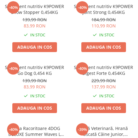
Zgărzi & Hamuri
Supliment nutritiv K9POWER
Supliment nutritiv K9POWER
-40%
-40%
Păsări
Show Stopper 0,454KG
Joint Strong 0,454KG
139,99 RON
184,99 RON
Hrană Păsări
83,99 RON
110,99 RON
Meniuri Păsări
IN STOC
IN STOC
Suplimente Nutritive
Delicii Păsări
ADAUGA IN COS
ADAUGA IN COS
Batoane
Îngrijire Păsări
Supliment nutritiv K9POWER
Supliment nutritiv K9POWER
-40%
-40%
Așternut Igienic Păsări
Go Dog 0,454 KG
Digest Forte 0,454KG
139,99 RON
229,99 RON
Colivii
83,99 RON
137,99 RON
Colivii
IN STOC
IN STOC
Rozătoare
Hrană Rozătoare
ADAUGA IN COS
ADAUGA IN COS
Fân Rozătoare
Meniuri Rozătoare
Saltea Racoritoare 4DOG
Dietă Veterinară, Hrană
-40%
-39%
Delicii Rozătoare
DELUXE Summer Waves L
Uscată Câine Junior,