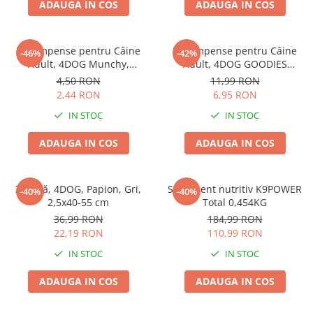
ADAUGA IN COS
ADAUGA IN COS
Pernuțe
Semi-umede
Proteice
Recompense pentru Câine
Recompense pentru Câine
-46%
-42%
Umede
Adult, 4DOG Munchy,
Adult, 4DOG GOODIES
Batoane, Vită, 12.5cm, 10
Barbecue, Cotlete de Miel,
Îngrijire Pisici
4,50 RON
11,99 RON
bucăți
100g
2,44 RON
6,95 RON
Așternut Igienic Pisici
IN STOC
IN STOC
Igienă Pisici
Antiparazitare Pisici
ADAUGA IN COS
ADAUGA IN COS
Vitamine Pisici
Perii & Piepteni Pisici
Zgardă, 4DOG, Papion, Gri,
Supliment nutritiv K9POWER
Accesorii Pisici
-40%
-40%
2,5x40-55 cm
Total 0,454KG
Culcușuri & Saltele Pisici
36,99 RON
184,99 RON
Ansambluri Pisici
22,19 RON
110,99 RON
Castroane & Adapatori Pisici
IN STOC
IN STOC
Cuști & Genți Pisici
ADAUGA IN COS
ADAUGA IN COS
Litiere Pisici
Jucării Pisici