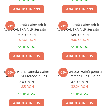
ADAUGA IN COS
ADAUGA IN COS
Hrană Uscată Câine Adult,
Hrană Uscată Câine Adult,
-26%
-26%
NATURAL TRAINER Sensitive,
NATURAL TRAINER Sensitive,
Talie Mică, Vită și Orez, 7kg
Fără Gluten, Talie
212,99 RON
349,99 RON
Medie/Mare, Rață, 12kg
157,61 RON
258,99 RON
IN STOC
IN STOC
ADAUGA IN COS
ADAUGA IN COS
Friskies Hrana Umeda Caine
4DOG DELUXE Haină pentru
-26%
-25%
Adult Pui Si Morcov In Sos
Câine, Summer Dungi Galben,
100g
35 cm
2,49 RON
42,99 RON
1,85 RON
32,24 RON
IN STOC
IN STOC
ADAUGA IN COS
ADAUGA IN COS