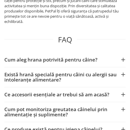
căței pentru protecție și stil, precum și jucării câini care stimulează
activitatea și mențin buna dispoziție. Prin diversitatea și calitatea
produselor disponibile, PetPal îți oferă siguranța că patrupedul tău
primește tot ce are nevoie pentru o viață sănătoasă, activă și
echilibrată.
FAQ
Cum aleg hrana potrivită pentru câine?
Există hrană specială pentru câini cu alergii sau
intoleranțe alimentare?
Ce accesorii esențiale ar trebui să am acasă?
Cum pot monitoriza greutatea câinelui prin
alimentație și suplimente?
Ce produse există pentru igiena câinelui?