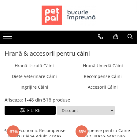
Toate Produsele
Câini
Hrană Uscată Câini
Câine Junior
Hrană & accesorii pentru câini
Câine Adult
Hrană Uscată Câini
Hrană Umedă Câini
Câine Senior
Hrană Umedă Câini
Diete Veterinare Câini
Recompense Câini
Câine Junior
Îngrijire Câini
Accesorii Câini
Câine Adult
Diete Veterinare Câini
Afiseaza:
1-
48
din
516
produse
Uscată
FILTRE
Umedă
Recompense Câini
Pachet Economic Recompense
Recompense pentru Câine
-57%
-55%
Biscuiți
pentru Câine Adult, 4DOG
Adult, 4DOG GOODIES