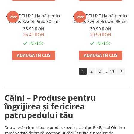
4DOG DELUXE Haină pentru
4DOG DELUXE Haină pentru
-25%
-25%
Câine, Sweet Pink, 30 cm
Câine, Sweet Brown, 35 cm
33,99 RON
39,99 RON
25,49 RON
29,99 RON
IN STOC
IN STOC
ADAUGA IN COS
ADAUGA IN COS
1
2
3
11
...
Câini – Produse pentru
îngrijirea și fericirea
patrupedului tău
Descoperă cele mai bune produse pentru câini pe PetPal.ro! Oferim o
gamă variată de hrană, accesorii, jucării, îngrijire și produse de