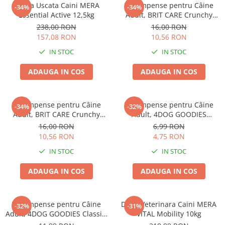
Hrana Uscata Caini MERA
Recompense pentru Câine
-34%
-34%
Essential Active 12,5kg
Adult, BRIT CARE Crunchy
Cracker, Insecte, Curcan și
238,00 RON
16,00 RON
Mere, 200g
157,08 RON
10,56 RON
IN STOC
IN STOC
ADAUGA IN COS
ADAUGA IN COS
Recompense pentru Câine
Recompense pentru Câine
-34%
-32%
Adult, BRIT CARE Crunchy
Adult, 4DOG GOODIES
Cracker, Insecte, Iepure și
Trainer, Miel și Orez, 150g
16,00 RON
6,99 RON
Fenicul, 200g
10,56 RON
4,75 RON
IN STOC
IN STOC
ADAUGA IN COS
ADAUGA IN COS
Recompense pentru Câine
Dieta Veterinara Caini MERA
-32%
-31%
Adult, 4DOG GOODIES Classic,
VITAL Mobility 10kg
Jerky Tenders Pui, 100g