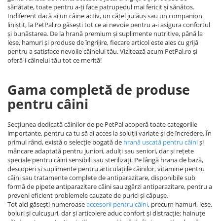
sănătate, toate pentru a-ți face patrupedul mai fericit și sănătos.
Indiferent dacă ai un câine activ, un cățel jucăuș sau un companion
liniștit, la PetPal.ro găsești tot ce ai nevoie pentru a-i asigura confortul
și bunăstarea. De la hrană premium și suplimente nutritive, până la
lese, hamuri și produse de îngrijire, fiecare articol este ales cu grijă
pentru a satisface nevoile câinelui tău. Vizitează acum PetPal.ro și
oferă-i câinelui tău tot ce merită!
Gama completă de produse
pentru câini
Secțiunea dedicată câinilor de pe PetPal acoperă toate categoriile
importante, pentru ca tu să ai acces la soluții variate și de încredere. În
primul rând, există o selecție bogată de
hrană uscată pentru câini
și
mâncare adaptată pentru juniori, adulți sau seniori, dar și rețete
speciale pentru câini sensibili sau sterilizați. Pe lângă hrana de bază,
descoperi și suplimente pentru articulațiile câinilor, vitamine pentru
câini sau tratamente complete de antiparazitare, disponibile sub
formă de pipete antiparazitare câini sau zgărzi antiparazitare, pentru a
preveni eficient problemele cauzate de purici și căpușe.
Tot aici găsești numeroase
accesorii pentru câini
, precum hamuri, lese,
boluri și culcușuri, dar și articolere aduc confort și distracție: hainuțe