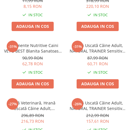
11,99 RON
318,99 RON
8,15 RON
220,10 RON
IN STOC
IN STOC
ADAUGA IN COS
ADAUGA IN COS
Suplimente Nutritive Caini
Hrană Uscată Câine Adult,
-31%
-31%
VET'S BEST Blanita Sanatoasa
NATURAL TRAINER Sensitive,
60 tablete
Fără Gluten, Talie Mică,
90,99 RON
87,99 RON
Iepure, 2kg
62,78 RON
60,71 RON
IN STOC
IN STOC
ADAUGA IN COS
ADAUGA IN COS
Dietă Veterinară, Hrană
Hrană Uscată Câine Adult,
-27%
-26%
Uscată Câine Adult,
NATURAL TRAINER Sensitive,
EXCLUSION Intestinal, Talie
Talie Mică, Prosciutto Crudo,
296,89 RON
212,99 RON
Mică, Porc și Orez, 7kg
7kg
216,73 RON
157,61 RON
IN STOC
IN STOC