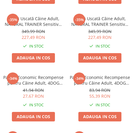
Hrană Uscată Câine Adult,
Hrană Uscată Câine Adult,
-35%
-35%
NATURAL TRAINER Sensitive,
NATURAL TRAINER Sensitive,
Fără Gluten, Talie
Fără Gluten, Talie
349,99 RON
349,99 RON
Medie/Mare, Iepure, 12kg
Medie/Mare, Miel, 12kg
227,49 RON
227,49 RON
IN STOC
IN STOC
ADAUGA IN COS
ADAUGA IN COS
Pachet Economic Recompense
Pachet Economic Recompense
-34%
-34%
pentru Câine Adult, 4DOG
pentru Câine Adult, 4DOG
GOODIES Trainer, Miel și
GOODIES Classic, Jerky
41,94 RON
83,94 RON
Orez, 6x150g
Tenders Pui, 6x100g
27,67 RON
55,39 RON
IN STOC
IN STOC
ADAUGA IN COS
ADAUGA IN COS