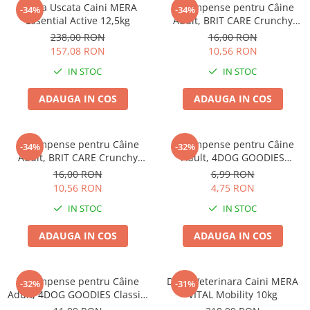
Hrana Uscata Caini MERA
Recompense pentru Câine
-34%
-34%
Essential Active 12,5kg
Adult, BRIT CARE Crunchy
Cracker, Insecte, Curcan și
238,00 RON
16,00 RON
Mere, 200g
157,08 RON
10,56 RON
IN STOC
IN STOC
ADAUGA IN COS
ADAUGA IN COS
Recompense pentru Câine
Recompense pentru Câine
-34%
-32%
Adult, BRIT CARE Crunchy
Adult, 4DOG GOODIES
Cracker, Insecte, Iepure și
Trainer, Miel și Orez, 150g
16,00 RON
6,99 RON
Fenicul, 200g
10,56 RON
4,75 RON
IN STOC
IN STOC
ADAUGA IN COS
ADAUGA IN COS
Recompense pentru Câine
Dieta Veterinara Caini MERA
-32%
-31%
Adult, 4DOG GOODIES Classic,
VITAL Mobility 10kg
Jerky Tenders Pui, 100g