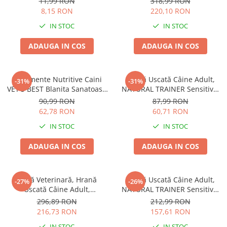
11,99 RON
318,99 RON
8,15 RON
220,10 RON
IN STOC
IN STOC
ADAUGA IN COS
ADAUGA IN COS
Suplimente Nutritive Caini
Hrană Uscată Câine Adult,
-31%
-31%
VET'S BEST Blanita Sanatoasa
NATURAL TRAINER Sensitive,
60 tablete
Fără Gluten, Talie Mică,
90,99 RON
87,99 RON
Iepure, 2kg
62,78 RON
60,71 RON
IN STOC
IN STOC
ADAUGA IN COS
ADAUGA IN COS
Dietă Veterinară, Hrană
Hrană Uscată Câine Adult,
-27%
-26%
Uscată Câine Adult,
NATURAL TRAINER Sensitive,
EXCLUSION Intestinal, Talie
Talie Mică, Prosciutto Crudo,
296,89 RON
212,99 RON
Mică, Porc și Orez, 7kg
7kg
216,73 RON
157,61 RON
IN STOC
IN STOC