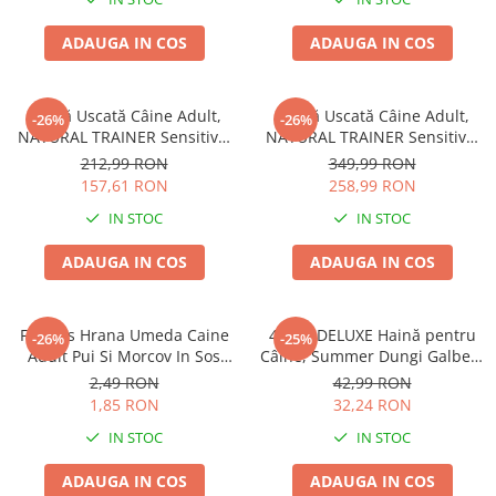
ADAUGA IN COS
ADAUGA IN COS
Hrană Uscată Câine Adult,
Hrană Uscată Câine Adult,
-26%
-26%
NATURAL TRAINER Sensitive,
NATURAL TRAINER Sensitive,
Talie Mică, Vită și Orez, 7kg
Fără Gluten, Talie
212,99 RON
349,99 RON
Medie/Mare, Rață, 12kg
157,61 RON
258,99 RON
IN STOC
IN STOC
ADAUGA IN COS
ADAUGA IN COS
Friskies Hrana Umeda Caine
4DOG DELUXE Haină pentru
-26%
-25%
Adult Pui Si Morcov In Sos
Câine, Summer Dungi Galben,
100g
35 cm
2,49 RON
42,99 RON
1,85 RON
32,24 RON
IN STOC
IN STOC
ADAUGA IN COS
ADAUGA IN COS