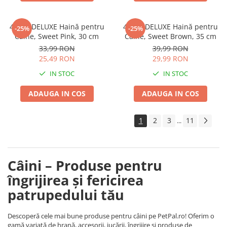
4DOG DELUXE Haină pentru
4DOG DELUXE Haină pentru
-25%
-25%
Câine, Sweet Pink, 30 cm
Câine, Sweet Brown, 35 cm
33,99 RON
39,99 RON
25,49 RON
29,99 RON
IN STOC
IN STOC
ADAUGA IN COS
ADAUGA IN COS
1
2
3
11
...
Câini – Produse pentru
îngrijirea și fericirea
patrupedului tău
Descoperă cele mai bune produse pentru câini pe PetPal.ro! Oferim o
gamă variată de hrană, accesorii, jucării, îngrijire și produse de