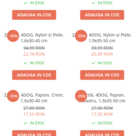
IN STOC
IN STOC
ADAUGA IN COS
ADAUGA IN COS
Zgardă, 4DOG, Nylon și Piele,
Zgardă, 4DOG, Nylon și Piele,
-35%
-35%
1,6x30-45 cm
1,9x35-50 cm
34,99 RON
39,99 RON
22,74 RON
25,99 RON
IN STOC
IN STOC
ADAUGA IN COS
ADAUGA IN COS
Zgardă, 4DOG, Papion, Crem,
Zgardă, 4DOG, Papion,
-35%
-35%
1,6x30-40 cm
Albastru, 1,9x35-50 cm
27,00 RON
27,00 RON
17,55 RON
17,55 RON
IN STOC
IN STOC
ADAUGA IN COS
ADAUGA IN COS