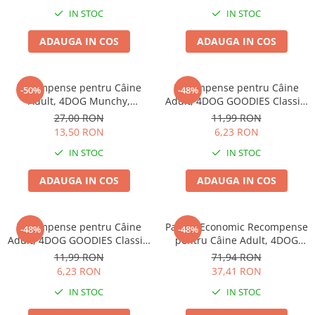
Haine Câini
Zgărzi & Hamuri
IN STOC
IN STOC
ADAUGA IN COS
ADAUGA IN COS
Recompense pentru Câine
Recompense pentru Câine
-50%
-48%
Adult, 4DOG Munchy,
Adult, 4DOG GOODIES Classic,
Batoane, Vită, 12.5cm, 100
Strips de Pui, 100g
27,00 RON
11,99 RON
bucăți
13,50 RON
6,23 RON
IN STOC
IN STOC
ADAUGA IN COS
ADAUGA IN COS
Recompense pentru Câine
Pachet Economic Recompense
-48%
-48%
Adult, 4DOG GOODIES Classic,
pentru Câine Adult, 4DOG
Sticks cu Pui și Orez, 100g
GOODIES Barbecue, Cotlete
11,99 RON
71,94 RON
de Miel, 6x100g
6,23 RON
37,41 RON
IN STOC
IN STOC