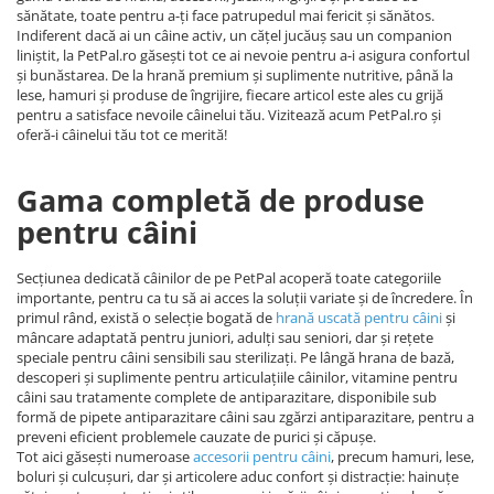
sănătate, toate pentru a-ți face patrupedul mai fericit și sănătos.
Indiferent dacă ai un câine activ, un cățel jucăuș sau un companion
liniștit, la PetPal.ro găsești tot ce ai nevoie pentru a-i asigura confortul
și bunăstarea. De la hrană premium și suplimente nutritive, până la
lese, hamuri și produse de îngrijire, fiecare articol este ales cu grijă
pentru a satisface nevoile câinelui tău. Vizitează acum PetPal.ro și
oferă-i câinelui tău tot ce merită!
Gama completă de produse
pentru câini
Secțiunea dedicată câinilor de pe PetPal acoperă toate categoriile
importante, pentru ca tu să ai acces la soluții variate și de încredere. În
primul rând, există o selecție bogată de
hrană uscată pentru câini
și
mâncare adaptată pentru juniori, adulți sau seniori, dar și rețete
speciale pentru câini sensibili sau sterilizați. Pe lângă hrana de bază,
descoperi și suplimente pentru articulațiile câinilor, vitamine pentru
câini sau tratamente complete de antiparazitare, disponibile sub
formă de pipete antiparazitare câini sau zgărzi antiparazitare, pentru a
preveni eficient problemele cauzate de purici și căpușe.
Tot aici găsești numeroase
accesorii pentru câini
, precum hamuri, lese,
boluri și culcușuri, dar și articolere aduc confort și distracție: hainuțe