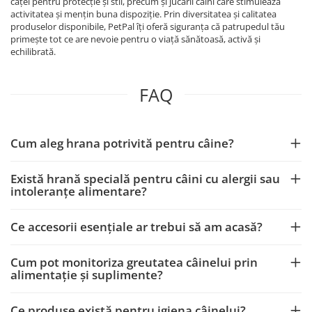
căței pentru protecție și stil, precum și jucării câini care stimulează
activitatea și mențin buna dispoziție. Prin diversitatea și calitatea
produselor disponibile, PetPal îți oferă siguranța că patrupedul tău
primește tot ce are nevoie pentru o viață sănătoasă, activă și
echilibrată.
FAQ
Cum aleg hrana potrivită pentru câine?
Există hrană specială pentru câini cu alergii sau
intoleranțe alimentare?
Ce accesorii esențiale ar trebui să am acasă?
Cum pot monitoriza greutatea câinelui prin
alimentație și suplimente?
Ce produse există pentru igiena câinelui?