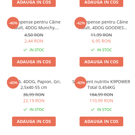
ADAUGA IN COS
ADAUGA IN COS
Recompense pentru Câine
Recompense pentru Câine
-46%
-42%
Adult, 4DOG Munchy,
Adult, 4DOG GOODIES
Batoane, Vită, 12.5cm, 10
Barbecue, Cotlete de Miel,
4,50 RON
11,99 RON
bucăți
100g
2,44 RON
6,95 RON
IN STOC
IN STOC
ADAUGA IN COS
ADAUGA IN COS
Zgardă, 4DOG, Papion, Gri,
Supliment nutritiv K9POWER
-40%
-40%
2,5x40-55 cm
Total 0,454KG
36,99 RON
184,99 RON
22,19 RON
110,99 RON
IN STOC
IN STOC
ADAUGA IN COS
ADAUGA IN COS