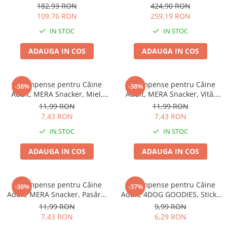
77x46cm
EXCLUSION Intestinal, Toate
182,93 RON
424,90 RON
Rasele, Porc și Orez, 12kg
109,76 RON
259,19 RON
IN STOC
IN STOC
ADAUGA IN COS
ADAUGA IN COS
Recompense pentru Câine
Recompense pentru Câine
-38%
-38%
Adult, MERA Snacker, Miel,
Adult, MERA Snacker, Vită,
200g
200g
11,99 RON
11,99 RON
7,43 RON
7,43 RON
IN STOC
IN STOC
ADAUGA IN COS
ADAUGA IN COS
Recompense pentru Câine
Recompense pentru Câine
-38%
-37%
Adult, MERA Snacker, Pasăre,
Adult, 4DOG GOODIES, Sticks
200g
din Orez, Talie Mică, 12 cm, 6
11,99 RON
9,99 RON
bucăți/pungă
7,43 RON
6,29 RON