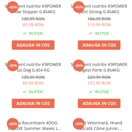
Supliment nutritiv K9POWER
Supliment nutritiv K9POWER
-40%
-40%
Show Stopper 0,454KG
Joint Strong 0,454KG
139,99 RON
184,99 RON
83,99 RON
110,99 RON
IN STOC
IN STOC
ADAUGA IN COS
ADAUGA IN COS
Supliment nutritiv K9POWER
Supliment nutritiv K9POWER
-40%
-40%
Go Dog 0,454 KG
Digest Forte 0,454KG
139,99 RON
229,99 RON
83,99 RON
137,99 RON
IN STOC
IN STOC
ADAUGA IN COS
ADAUGA IN COS
Saltea Racoritoare 4DOG
Dietă Veterinară, Hrană
-40%
-39%
DELUXE Summer Waves L
Uscată Câine Junior,