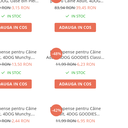
4DOG, Oase din Piele
pentru Câine Adult, 4DOG
ă, 8.5cm, 3 bucăți
GOODIES Classic, Strips de
9 RON
3,15 RON
83,94 RON
39,45 RON
Pui, 6x100g
IN STOC
IN STOC
AUGA IN COS
ADAUGA IN COS
ense pentru Câine
Recompense pentru Câine
-48%
t, 4DOG Munchy,
Adult, 4DOG GOODIES Classic,
, Vită, 12.5cm, 100
Strips de Pui, 100g
0 RON
13,50 RON
11,99 RON
6,23 RON
bucăți
IN STOC
IN STOC
AUGA IN COS
ADAUGA IN COS
ense pentru Câine
Recompense pentru Câine
-42%
t, 4DOG Munchy,
Adult, 4DOG GOODIES
e, Vită, 12.5cm, 10
Barbecue, Cotlete de Miel,
0 RON
2,44 RON
11,99 RON
6,95 RON
bucăți
100g