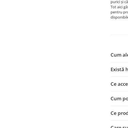
purici și c
Tot aici 
pentru pro
disponibil
Cum ale
Există 
Ce acce
Cum pot
Ce prod
Care su