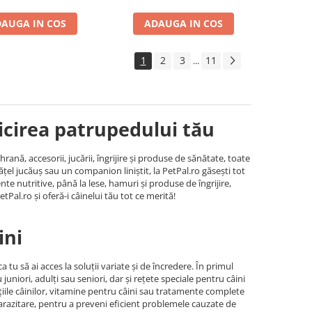
AUGA IN COS
ADAUGA IN COS
1
2
3
11
...
ricirea patrupedului tău
nă, accesorii, jucării, îngrijire și produse de sănătate, toate
ățel jucăuș sau un companion liniștit, la PetPal.ro găsești tot
te nutritive, până la lese, hamuri și produse de îngrijire,
etPal.ro și oferă-i câinelui tău tot ce merită!
ini
tu să ai acces la soluții variate și de încredere. În primul
niori, adulți sau seniori, dar și rețete speciale pentru câini
ațiile câinilor, vitamine pentru câini sau tratamente complete
parazitare, pentru a preveni eficient problemele cauzate de