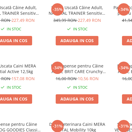
scată Câine Adult,
Hrană Uscată Câine Adult,
Pachet E
-35%
-34%
TRAINER Sensitive,
NATURAL TRAINER Sensitive,
pentru
ă Gluten, Talie
Fără Gluten, Talie
GOODIE
9 RON
227,49 RON
349,99 RON
227,49 RON
41,9
Mare, Iepure, 12kg
Medie/Mare, Miel, 12kg
IN STOC
IN STOC
AUGA IN COS
ADAUGA IN COS
AD
Uscata Caini MERA
Recompense pentru Câine
Recomp
-34%
-34%
tial Active 12,5kg
Adult, BRIT CARE Crunchy
Adult,
Cracker, Insecte, Curcan și
Cracker
0 RON
157,08 RON
16,00 RON
10,56 RON
16,0
Mere, 200g
IN STOC
IN STOC
AUGA IN COS
ADAUGA IN COS
AD
ense pentru Câine
Dieta Veterinara Caini MERA
Suplime
-31%
-31%
DOG GOODIES Classic,
VITAL Mobility 10kg
VET'S BE