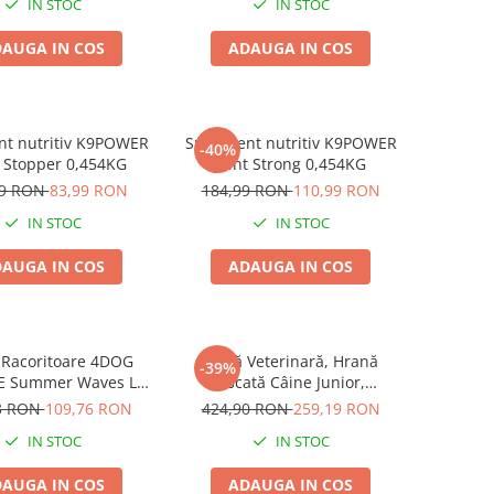
IN STOC
IN STOC
AUGA IN COS
ADAUGA IN COS
nt nutritiv K9POWER
Supliment nutritiv K9POWER
-40%
 Stopper 0,454KG
Joint Strong 0,454KG
99 RON
83,99 RON
184,99 RON
110,99 RON
IN STOC
IN STOC
AUGA IN COS
ADAUGA IN COS
 Racoritoare 4DOG
Dietă Veterinară, Hrană
-39%
E Summer Waves L
Uscată Câine Junior,
77x46cm
EXCLUSION Intestinal, Toate
3 RON
109,76 RON
424,90 RON
259,19 RON
Rasele, Porc și Orez, 12kg
IN STOC
IN STOC
AUGA IN COS
ADAUGA IN COS