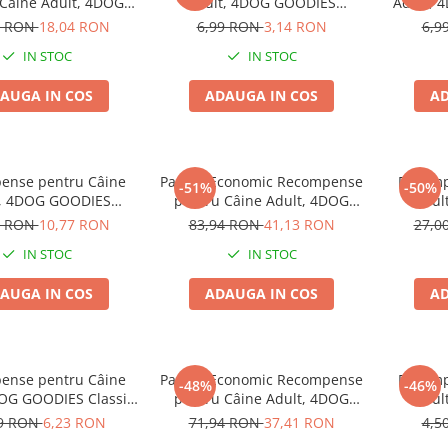
 Câine Adult, 4DOG
Adult, 4DOG GOODIES
Adult, 
rainer, Vită, 6x150g
Trainer, Vită, 150g
Presat
4 RON
18,04 RON
6,99 RON
3,14 RON
6,9
IN STOC
IN STOC
AUGA IN COS
ADAUGA IN COS
AD
ense pentru Câine
Pachet Economic Recompense
Recomp
-51%
-50%
t, 4DOG GOODIES
pentru Câine Adult, 4DOG
Adul
, Miel și Orez, 500g
GOODIES Classic, Sticks cu Pui
Batoane
9 RON
10,77 RON
83,94 RON
41,13 RON
27,0
și Orez, 6x100g
IN STOC
IN STOC
AUGA IN COS
ADAUGA IN COS
AD
ense pentru Câine
Pachet Economic Recompense
Recomp
-48%
-46%
DOG GOODIES Classic,
pentru Câine Adult, 4DOG
Adul
cu Pui și Orez, 100g
GOODIES Barbecue, Cotlete
Batoan
99 RON
6,23 RON
71,94 RON
37,41 RON
4,5
de Miel, 6x100g