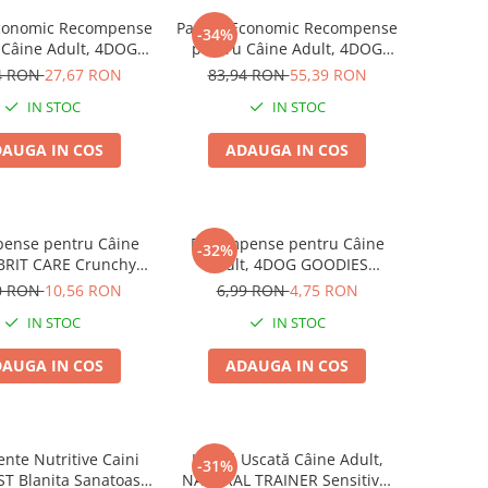
conomic Recompense
Pachet Economic Recompense
-34%
 Câine Adult, 4DOG
pentru Câine Adult, 4DOG
S Trainer, Miel și
GOODIES Classic, Jerky
4 RON
27,67 RON
83,94 RON
55,39 RON
Orez, 6x150g
Tenders Pui, 6x100g
IN STOC
IN STOC
AUGA IN COS
ADAUGA IN COS
ense pentru Câine
Recompense pentru Câine
-32%
 BRIT CARE Crunchy
Adult, 4DOG GOODIES
, Insecte, Iepure și
Trainer, Miel și Orez, 150g
0 RON
10,56 RON
6,99 RON
4,75 RON
Fenicul, 200g
IN STOC
IN STOC
AUGA IN COS
ADAUGA IN COS
nte Nutritive Caini
Hrană Uscată Câine Adult,
-31%
ST Blanita Sanatoasa
NATURAL TRAINER Sensitive,