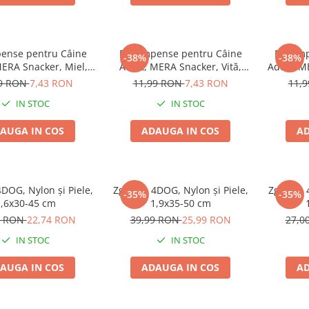
ense pentru Câine
Recompense pentru Câine
Recomp
-38%
-38%
MERA Snacker, Miel,
Adult, MERA Snacker, Vită,
Adult, M
200g
200g
99 RON
7,43 RON
11,99 RON
7,43 RON
11,
IN STOC
IN STOC
AUGA IN COS
ADAUGA IN COS
AD
DOG, Nylon și Piele,
Zgardă, 4DOG, Nylon și Piele,
Zgardă, 
-35%
-35%
,6x30-45 cm
1,9x35-50 cm
9 RON
22,74 RON
39,99 RON
25,99 RON
27,0
IN STOC
IN STOC
AUGA IN COS
ADAUGA IN COS
AD