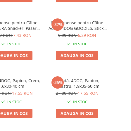
ense pentru Câine
Recompense pentru Câine
-37%
ERA Snacker, Pasăre,
Adult, 4DOG GOODIES, Sticks
200g
din Orez, Talie Mică, 12 cm, 6
99 RON
7,43 RON
9,99 RON
6,29 RON
bucăți/pungă
IN STOC
IN STOC
AUGA IN COS
ADAUGA IN COS
4DOG, Papion, Crem,
Zgardă, 4DOG, Papion,
-35%
1,6x30-40 cm
Albastru, 1,9x35-50 cm
0 RON
17,55 RON
27,00 RON
17,55 RON
IN STOC
IN STOC
AUGA IN COS
ADAUGA IN COS