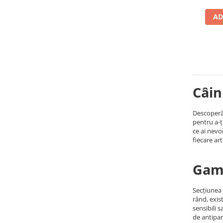
AD
Câin
Descoperă 
pentru a-ț
ce ai nevo
fiecare art
Gama
Secțiunea 
rând, exis
sensibili 
de antipar