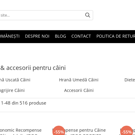
OMÂNEȘTI
DESPRE NOI
BLOG
CONTACT
POLITICA DE RETU
& accesorii pentru câini
nă Uscată Câini
Hrană Umedă Câini
Diete
ngrijire Câini
Accesorii Câini
1-
48
din
516
produse
conomic Recompense
Recompense pentru Câine
Recomp
-55%
-55%