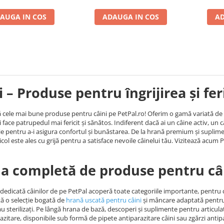
AUGA IN COS
ADAUGA IN COS
AD
i – Produse pentru îngrijirea și fe
cele mai bune produse pentru câini pe PetPal.ro! Oferim o gamă variată de hra
i face patrupedul mai fericit și sănătos. Indiferent dacă ai un câine activ, un c
ie pentru a-i asigura confortul și bunăstarea. De la hrană premium și suplimen
icol este ales cu grijă pentru a satisface nevoile câinelui tău. Vizitează acum P
 completă de produse pentru câ
dedicată câinilor de pe PetPal acoperă toate categoriile importante, pentru ca 
tă o selecție bogată de
hrană uscată pentru câini
și mâncare adaptată pentru ju
sau sterilizați. Pe lângă hrana de bază, descoperi și suplimente pentru articul
azitare, disponibile sub formă de pipete antiparazitare câini sau zgărzi anti