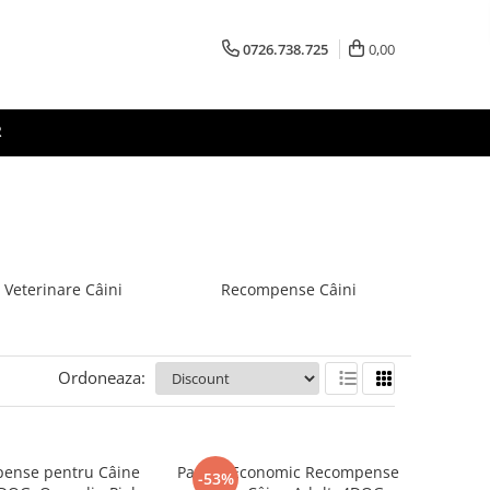
0726.738.725
0,00
R
 Veterinare Câini
Recompense Câini
Ordoneaza:
ense pentru Câine
Pachet Economic Recompense
-53%