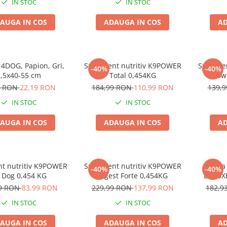
IN STOC
IN STOC
AUGA IN COS
ADAUGA IN COS
AD
 4DOG, Papion, Gri,
Supliment nutritiv K9POWER
Suplime
-40%
-40%
,5x40-55 cm
Total 0,454KG
Show
9 RON
22,19 RON
184,99 RON
110,99 RON
139,
IN STOC
IN STOC
AUGA IN COS
ADAUGA IN COS
AD
t nutritiv K9POWER
Supliment nutritiv K9POWER
Saltea
-40%
-40%
 Dog 0,454 KG
Digest Forte 0,454KG
DELUX
99 RON
83,99 RON
229,99 RON
137,99 RON
182,9
IN STOC
IN STOC
AUGA IN COS
ADAUGA IN COS
AD