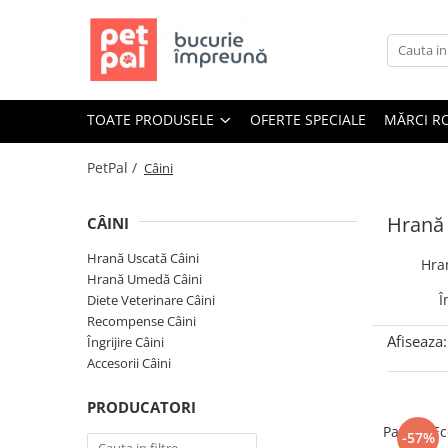
Toate Produsele
Câini
TOATE PRODUSELE
OFERTE SPECIALE
MĂRCI R
Hrană Uscată Câini
Câine Junior
PetPal /
Câini
Câine Adult
Câine Senior
Hrană 
CÂINI
Hrană Umedă Câini
Hrană Uscată Câini
Hra
Câine Junior
Hrană Umedă Câini
Câine Adult
Î
Diete Veterinare Câini
Recompense Câini
Diete Veterinare Câini
Afiseaza:
Îngrijire Câini
Uscată
Accesorii Câini
Umedă
PRODUCATORI
Recompense Câini
Pachet E
-57%
Biscuiți