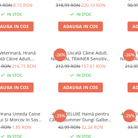
Tenders Pui, 100g
99 RON
8,15 RON
318,99 RON
220,10 RON
90,9
IN STOC
IN STOC
AUGA IN COS
ADAUGA IN COS
AD
Veterinară, Hrană
Hrană Uscată Câine Adult,
Hrană U
-26%
-26%
tă Câine Adult,
NATURAL TRAINER Sensitive,
NATURAL
N Intestinal, Talie
Talie Mică, Prosciutto Crudo,
Talie Mi
9 RON
216,73 RON
212,99 RON
157,61 RON
212,9
 Porc și Orez, 7kg
7kg
IN STOC
IN STOC
AUGA IN COS
ADAUGA IN COS
AD
s Hrana Umeda Caine
4DOG DELUXE Haină pentru
4DOG DE
-25%
-25%
ui Si Morcov In Sos
Câine, Summer Dungi Galben,
Câine,
100g
35 cm
9 RON
1,85 RON
42,99 RON
32,24 RON
33,9
IN STOC
IN STOC