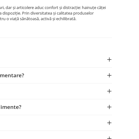
ri, dar și articolere aduc confort și distracție: hainuțe căței
a dispoziție. Prin diversitatea și calitatea produselor
ru o viață sănătoasă, activă și echilibrată.
limentare?
plimente?