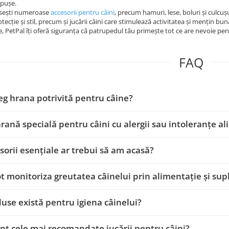
ăpușe.
găsești numeroase
accesorii pentru câini
, precum hamuri, lese, boluri și culcușu
tecție și stil, precum și jucării câini care stimulează activitatea și mențin bun
e, PetPal îți oferă siguranța că patrupedul tău primește tot ce are nevoie pent
FAQ
g hrana potrivită pentru câine?
hrană specială pentru câini cu alergii sau intoleranțe a
sorii esențiale ar trebui să am acasă?
 monitoriza greutatea câinelui prin alimentație și su
use există pentru igiena câinelui?
nt cele mai recomandate jucării pentru câini?