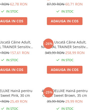
60 tablete
Fără Gluten, Talie Mică,
9 RON
62,78 RON
87,99 RON
60,71 RON
Iepure, 2kg
IN STOC
IN STOC
AUGA IN COS
ADAUGA IN COS
scată Câine Adult,
Hrană Uscată Câine Adult,
-26%
 TRAINER Sensitive,
NATURAL TRAINER Sensitive,
că, Vită și Orez, 7kg
Fără Gluten, Talie
9 RON
157,61 RON
349,99 RON
258,99 RON
Medie/Mare, Rață, 12kg
IN STOC
IN STOC
AUGA IN COS
ADAUGA IN COS
LUXE Haină pentru
4DOG DELUXE Haină pentru
-25%
 Sweet Pink, 30 cm
Câine, Sweet Brown, 35 cm
9 RON
25,49 RON
39,99 RON
29,99 RON
IN STOC
IN STOC