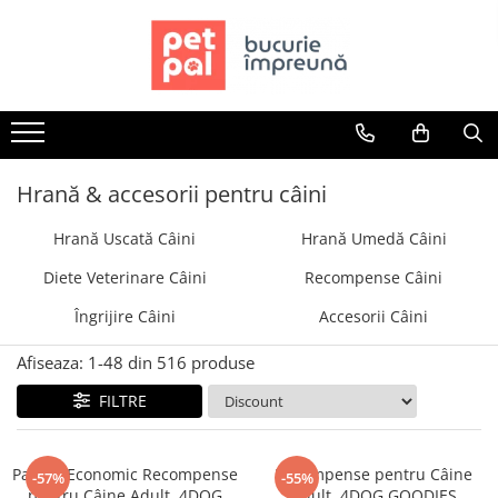
Toate Produsele
Câini
Hrană Uscată Câini
Câine Junior
Hrană & accesorii pentru câini
Câine Adult
Hrană Uscată Câini
Hrană Umedă Câini
Câine Senior
Hrană Umedă Câini
Diete Veterinare Câini
Recompense Câini
Câine Junior
Îngrijire Câini
Accesorii Câini
Câine Adult
Diete Veterinare Câini
Afiseaza:
1-
48
din
516
produse
Uscată
FILTRE
Umedă
Recompense Câini
Pachet Economic Recompense
Recompense pentru Câine
-57%
-55%
Biscuiți
pentru Câine Adult, 4DOG
Adult, 4DOG GOODIES