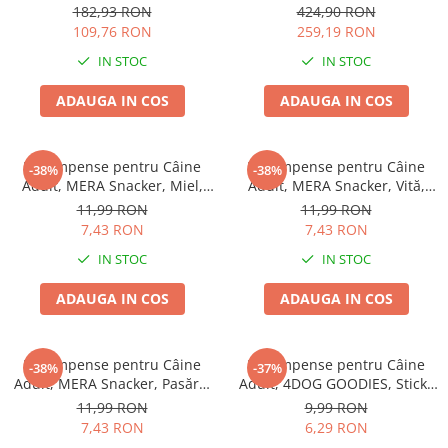
77x46cm
EXCLUSION Intestinal, Toate
Batoane Rozătoare
182,93 RON
424,90 RON
Rasele, Porc și Orez, 12kg
109,76 RON
259,19 RON
Îngrijire Rozătoare
IN STOC
IN STOC
Așternut Igienic Rozătoare
Cuști Rozătoare
ADAUGA IN COS
ADAUGA IN COS
Pești
Acvarii
Recompense pentru Câine
Recompense pentru Câine
-38%
-38%
Accesorii Acvarii
Adult, MERA Snacker, Miel,
Adult, MERA Snacker, Vită,
Hrană
200g
200g
11,99 RON
11,99 RON
7,43 RON
7,43 RON
Hrană Pești
IN STOC
IN STOC
Hrană Broaște Țestoase
Întreținere Acvariu
ADAUGA IN COS
ADAUGA IN COS
Tratament Apă
Recompense pentru Câine
Recompense pentru Câine
-38%
-37%
Adult, MERA Snacker, Pasăre,
Adult, 4DOG GOODIES, Sticks
200g
din Orez, Talie Mică, 12 cm, 6
11,99 RON
9,99 RON
bucăți/pungă
7,43 RON
6,29 RON