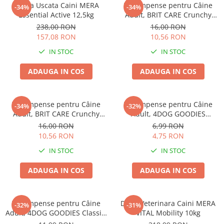
Hrana Uscata Caini MERA
Recompense pentru Câine
-34%
-34%
Essential Active 12,5kg
Adult, BRIT CARE Crunchy
Cracker, Insecte, Curcan și
238,00 RON
16,00 RON
Mere, 200g
157,08 RON
10,56 RON
IN STOC
IN STOC
ADAUGA IN COS
ADAUGA IN COS
Recompense pentru Câine
Recompense pentru Câine
-34%
-32%
Adult, BRIT CARE Crunchy
Adult, 4DOG GOODIES
Cracker, Insecte, Iepure și
Trainer, Miel și Orez, 150g
16,00 RON
6,99 RON
Fenicul, 200g
10,56 RON
4,75 RON
IN STOC
IN STOC
ADAUGA IN COS
ADAUGA IN COS
Recompense pentru Câine
Dieta Veterinara Caini MERA
-32%
-31%
Adult, 4DOG GOODIES Classic,
VITAL Mobility 10kg
Jerky Tenders Pui, 100g