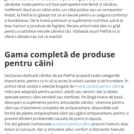
sănătate, toate pentru a-ți face patrupedul mai fericit și sănătos.
Indiferent dacă ai un câine activ, un cățel jucăuș sau un companion
liniștit, la PetPal.ro găsești tot ce ai nevoie pentru a-i asigura confortul
și bunăstarea. De la hrană premium și suplimente nutritive, până la
lese, hamuri și produse de îngrijire, fiecare articol este ales cu grijă
pentru a satisface nevoile câinelui tău. Vizitează acum PetPal.ro și
oferă-i câinelui tău tot ce merită!
Gama completă de produse
pentru câini
Secțiunea dedicată câinilor de pe PetPal acoperă toate categoriile
importante, pentru ca tu să ai acces la soluții variate și de încredere. În
primul rând, există o selecție bogată de
hrană uscată pentru câini
și
mâncare adaptată pentru juniori, adulți sau seniori, dar și rețete
speciale pentru câini sensibili sau sterilizați. Pe lângă hrana de bază,
descoperi și suplimente pentru articulațiile câinilor, vitamine pentru
câini sau tratamente complete de antiparazitare, disponibile sub
formă de pipete antiparazitare câini sau zgărzi antiparazitare, pentru a
preveni eficient problemele cauzate de purici și căpușe.
Tot aici găsești numeroase
accesorii pentru câini
, precum hamuri, lese,
boluri și culcușuri, dar și articolere aduc confort și distracție: hainuțe