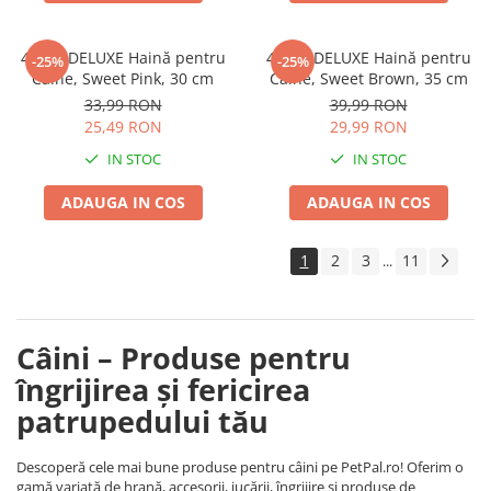
4DOG DELUXE Haină pentru
4DOG DELUXE Haină pentru
-25%
-25%
Câine, Sweet Pink, 30 cm
Câine, Sweet Brown, 35 cm
33,99 RON
39,99 RON
25,49 RON
29,99 RON
IN STOC
IN STOC
ADAUGA IN COS
ADAUGA IN COS
1
2
3
11
...
Câini – Produse pentru
îngrijirea și fericirea
patrupedului tău
Descoperă cele mai bune produse pentru câini pe PetPal.ro! Oferim o
gamă variată de hrană, accesorii, jucării, îngrijire și produse de