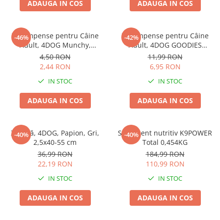
ADAUGA IN COS
ADAUGA IN COS
Pernuțe
Semi-umede
Proteice
Recompense pentru Câine
Recompense pentru Câine
-46%
-42%
Umede
Adult, 4DOG Munchy,
Adult, 4DOG GOODIES
Batoane, Vită, 12.5cm, 10
Barbecue, Cotlete de Miel,
Îngrijire Pisici
4,50 RON
11,99 RON
bucăți
100g
2,44 RON
6,95 RON
Așternut Igienic Pisici
IN STOC
IN STOC
Igienă Pisici
Antiparazitare Pisici
ADAUGA IN COS
ADAUGA IN COS
Vitamine Pisici
Perii & Piepteni Pisici
Zgardă, 4DOG, Papion, Gri,
Supliment nutritiv K9POWER
Accesorii Pisici
-40%
-40%
2,5x40-55 cm
Total 0,454KG
Culcușuri & Saltele Pisici
36,99 RON
184,99 RON
Ansambluri Pisici
22,19 RON
110,99 RON
Castroane & Adapatori Pisici
IN STOC
IN STOC
Cuști & Genți Pisici
ADAUGA IN COS
ADAUGA IN COS
Litiere Pisici
Jucării Pisici