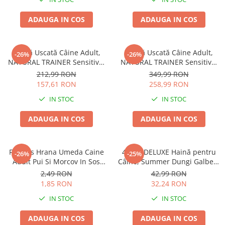
ADAUGA IN COS
ADAUGA IN COS
Hrană Uscată Câine Adult,
Hrană Uscată Câine Adult,
-26%
-26%
NATURAL TRAINER Sensitive,
NATURAL TRAINER Sensitive,
Talie Mică, Vită și Orez, 7kg
Fără Gluten, Talie
212,99 RON
349,99 RON
Medie/Mare, Rață, 12kg
157,61 RON
258,99 RON
IN STOC
IN STOC
ADAUGA IN COS
ADAUGA IN COS
Friskies Hrana Umeda Caine
4DOG DELUXE Haină pentru
-26%
-25%
Adult Pui Si Morcov In Sos
Câine, Summer Dungi Galben,
100g
35 cm
2,49 RON
42,99 RON
1,85 RON
32,24 RON
IN STOC
IN STOC
ADAUGA IN COS
ADAUGA IN COS