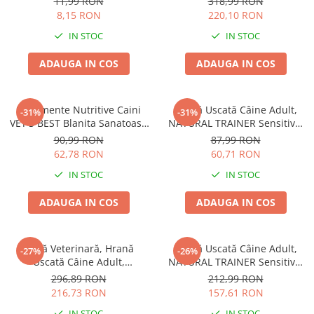
11,99 RON
318,99 RON
8,15 RON
220,10 RON
IN STOC
IN STOC
ADAUGA IN COS
ADAUGA IN COS
Suplimente Nutritive Caini
Hrană Uscată Câine Adult,
-31%
-31%
VET'S BEST Blanita Sanatoasa
NATURAL TRAINER Sensitive,
60 tablete
Fără Gluten, Talie Mică,
90,99 RON
87,99 RON
Iepure, 2kg
62,78 RON
60,71 RON
IN STOC
IN STOC
ADAUGA IN COS
ADAUGA IN COS
Dietă Veterinară, Hrană
Hrană Uscată Câine Adult,
-27%
-26%
Uscată Câine Adult,
NATURAL TRAINER Sensitive,
EXCLUSION Intestinal, Talie
Talie Mică, Prosciutto Crudo,
296,89 RON
212,99 RON
Mică, Porc și Orez, 7kg
7kg
216,73 RON
157,61 RON
IN STOC
IN STOC