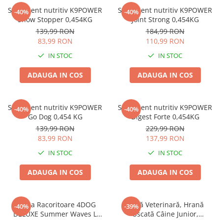
Zgărzi & Hamuri
Supliment nutritiv K9POWER
Supliment nutritiv K9POWER
-40%
-40%
Păsări
Show Stopper 0,454KG
Joint Strong 0,454KG
139,99 RON
184,99 RON
Hrană Păsări
83,99 RON
110,99 RON
Meniuri Păsări
IN STOC
IN STOC
Suplimente Nutritive
Delicii Păsări
ADAUGA IN COS
ADAUGA IN COS
Batoane
Îngrijire Păsări
Supliment nutritiv K9POWER
Supliment nutritiv K9POWER
-40%
-40%
Așternut Igienic Păsări
Go Dog 0,454 KG
Digest Forte 0,454KG
139,99 RON
229,99 RON
Colivii
83,99 RON
137,99 RON
Colivii
IN STOC
IN STOC
Rozătoare
Hrană Rozătoare
ADAUGA IN COS
ADAUGA IN COS
Fân Rozătoare
Meniuri Rozătoare
Saltea Racoritoare 4DOG
Dietă Veterinară, Hrană
-40%
-39%
Delicii Rozătoare
DELUXE Summer Waves L
Uscată Câine Junior,