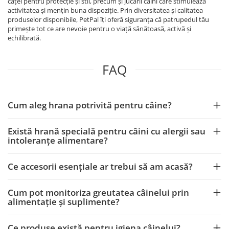
căței pentru protecție și stil, precum și jucării câini care stimulează
activitatea și mențin buna dispoziție. Prin diversitatea și calitatea
produselor disponibile, PetPal îți oferă siguranța că patrupedul tău
primește tot ce are nevoie pentru o viață sănătoasă, activă și
echilibrată.
FAQ
Cum aleg hrana potrivită pentru câine?
Există hrană specială pentru câini cu alergii sau
intoleranțe alimentare?
Ce accesorii esențiale ar trebui să am acasă?
Cum pot monitoriza greutatea câinelui prin
alimentație și suplimente?
Ce produse există pentru igiena câinelui?