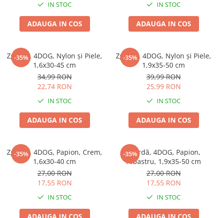
IN STOC
IN STOC
ADAUGA IN COS
ADAUGA IN COS
Zgardă, 4DOG, Nylon și Piele,
Zgardă, 4DOG, Nylon și Piele,
-35%
-35%
1,6x30-45 cm
1,9x35-50 cm
34,99 RON
39,99 RON
22,74 RON
25,99 RON
IN STOC
IN STOC
ADAUGA IN COS
ADAUGA IN COS
Zgardă, 4DOG, Papion, Crem,
Zgardă, 4DOG, Papion,
-35%
-35%
1,6x30-40 cm
Albastru, 1,9x35-50 cm
27,00 RON
27,00 RON
17,55 RON
17,55 RON
IN STOC
IN STOC
ADAUGA IN COS
ADAUGA IN COS