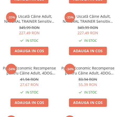
Hrană Uscată Câine Adult,
Hrană Uscată Câine Adult,
-35%
-35%
NATURAL TRAINER Sensitive,
NATURAL TRAINER Sensitive,
Fără Gluten, Talie
Fără Gluten, Talie
349,99 RON
349,99 RON
Medie/Mare, Iepure, 12kg
Medie/Mare, Miel, 12kg
227,49 RON
227,49 RON
IN STOC
IN STOC
ADAUGA IN COS
ADAUGA IN COS
Pachet Economic Recompense
Pachet Economic Recompense
-34%
-34%
pentru Câine Adult, 4DOG
pentru Câine Adult, 4DOG
GOODIES Trainer, Miel și
GOODIES Classic, Jerky
41,94 RON
83,94 RON
Orez, 6x150g
Tenders Pui, 6x100g
27,67 RON
55,39 RON
IN STOC
IN STOC
ADAUGA IN COS
ADAUGA IN COS