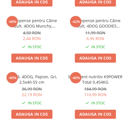
ADAUGA IN COS
ADAUGA IN COS
Pernuțe
Semi-umede
Proteice
Recompense pentru Câine
Recompense pentru Câine
-46%
-42%
Umede
Adult, 4DOG Munchy,
Adult, 4DOG GOODIES
Batoane, Vită, 12.5cm, 10
Barbecue, Cotlete de Miel,
Îngrijire Pisici
4,50 RON
11,99 RON
bucăți
100g
2,44 RON
6,95 RON
Așternut Igienic Pisici
IN STOC
IN STOC
Igienă Pisici
Antiparazitare Pisici
ADAUGA IN COS
ADAUGA IN COS
Vitamine Pisici
Perii & Piepteni Pisici
Zgardă, 4DOG, Papion, Gri,
Supliment nutritiv K9POWER
Accesorii Pisici
-40%
-40%
2,5x40-55 cm
Total 0,454KG
Culcușuri & Saltele Pisici
36,99 RON
184,99 RON
Ansambluri Pisici
22,19 RON
110,99 RON
Castroane & Adapatori Pisici
IN STOC
IN STOC
Cuști & Genți Pisici
ADAUGA IN COS
ADAUGA IN COS
Litiere Pisici
Jucării Pisici