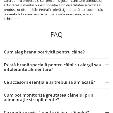
căței pentru protecție și stil, precum și jucării câini care stimulează
activitatea și mențin buna dispoziție. Prin diversitatea și calitatea
produselor disponibile, PetPal îți oferă siguranța că patrupedul tău
primește tot ce are nevoie pentru o viață sănătoasă, activă și
echilibrată.
FAQ
Cum aleg hrana potrivită pentru câine?
Există hrană specială pentru câini cu alergii sau
intoleranțe alimentare?
Ce accesorii esențiale ar trebui să am acasă?
Cum pot monitoriza greutatea câinelui prin
alimentație și suplimente?
Ce produse există pentru igiena câinelui?