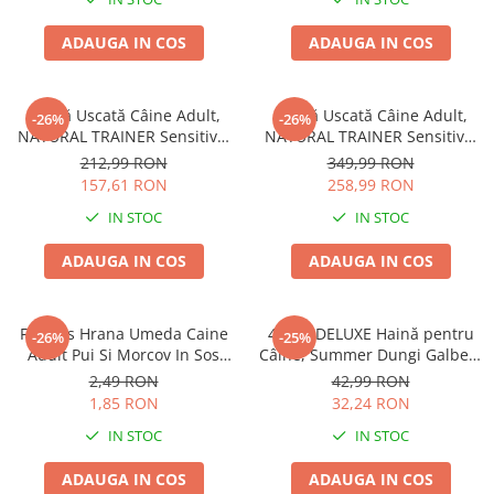
ADAUGA IN COS
ADAUGA IN COS
Hrană Uscată Câine Adult,
Hrană Uscată Câine Adult,
-26%
-26%
NATURAL TRAINER Sensitive,
NATURAL TRAINER Sensitive,
Talie Mică, Vită și Orez, 7kg
Fără Gluten, Talie
212,99 RON
349,99 RON
Medie/Mare, Rață, 12kg
157,61 RON
258,99 RON
IN STOC
IN STOC
ADAUGA IN COS
ADAUGA IN COS
Friskies Hrana Umeda Caine
4DOG DELUXE Haină pentru
-26%
-25%
Adult Pui Si Morcov In Sos
Câine, Summer Dungi Galben,
100g
35 cm
2,49 RON
42,99 RON
1,85 RON
32,24 RON
IN STOC
IN STOC
ADAUGA IN COS
ADAUGA IN COS