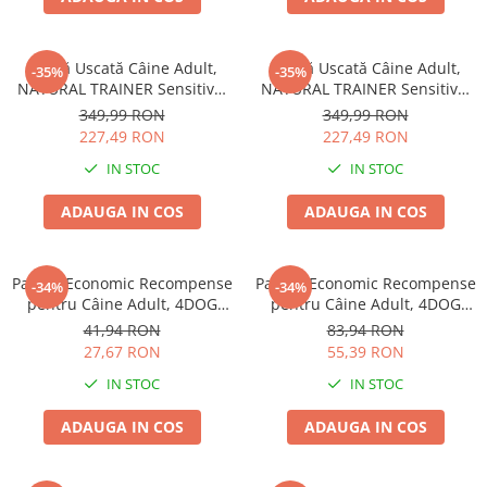
Hrană Uscată Câine Adult,
Hrană Uscată Câine Adult,
-35%
-35%
NATURAL TRAINER Sensitive,
NATURAL TRAINER Sensitive,
Fără Gluten, Talie
Fără Gluten, Talie
349,99 RON
349,99 RON
Medie/Mare, Iepure, 12kg
Medie/Mare, Miel, 12kg
227,49 RON
227,49 RON
IN STOC
IN STOC
ADAUGA IN COS
ADAUGA IN COS
Pachet Economic Recompense
Pachet Economic Recompense
-34%
-34%
pentru Câine Adult, 4DOG
pentru Câine Adult, 4DOG
GOODIES Trainer, Miel și
GOODIES Classic, Jerky
41,94 RON
83,94 RON
Orez, 6x150g
Tenders Pui, 6x100g
27,67 RON
55,39 RON
IN STOC
IN STOC
ADAUGA IN COS
ADAUGA IN COS