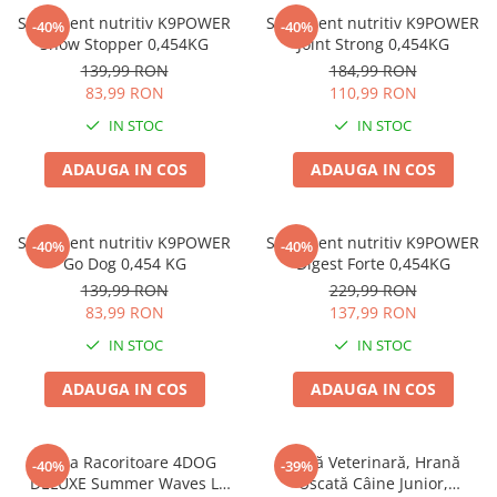
Zgărzi & Hamuri
Supliment nutritiv K9POWER
Supliment nutritiv K9POWER
-40%
-40%
Păsări
Show Stopper 0,454KG
Joint Strong 0,454KG
139,99 RON
184,99 RON
Hrană Păsări
83,99 RON
110,99 RON
Meniuri Păsări
IN STOC
IN STOC
Suplimente Nutritive
Delicii Păsări
ADAUGA IN COS
ADAUGA IN COS
Batoane
Îngrijire Păsări
Supliment nutritiv K9POWER
Supliment nutritiv K9POWER
-40%
-40%
Așternut Igienic Păsări
Go Dog 0,454 KG
Digest Forte 0,454KG
139,99 RON
229,99 RON
Colivii
83,99 RON
137,99 RON
Colivii
IN STOC
IN STOC
Rozătoare
Hrană Rozătoare
ADAUGA IN COS
ADAUGA IN COS
Fân Rozătoare
Meniuri Rozătoare
Saltea Racoritoare 4DOG
Dietă Veterinară, Hrană
-40%
-39%
Delicii Rozătoare
DELUXE Summer Waves L
Uscată Câine Junior,