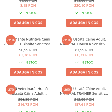
11,99 RON
318,99 RON
8,15 RON
220,10 RON
IN STOC
IN STOC
ADAUGA IN COS
ADAUGA IN COS
Suplimente Nutritive Caini
Hrană Uscată Câine Adult,
-31%
-31%
VET'S BEST Blanita Sanatoasa
NATURAL TRAINER Sensitive,
60 tablete
Fără Gluten, Talie Mică,
90,99 RON
87,99 RON
Iepure, 2kg
62,78 RON
60,71 RON
IN STOC
IN STOC
ADAUGA IN COS
ADAUGA IN COS
Dietă Veterinară, Hrană
Hrană Uscată Câine Adult,
-27%
-26%
Uscată Câine Adult,
NATURAL TRAINER Sensitive,
EXCLUSION Intestinal, Talie
Talie Mică, Prosciutto Crudo,
296,89 RON
212,99 RON
Mică, Porc și Orez, 7kg
7kg
216,73 RON
157,61 RON
IN STOC
IN STOC