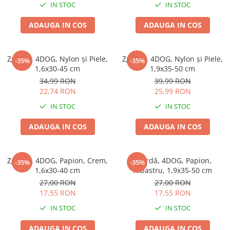
IN STOC
IN STOC
ADAUGA IN COS
ADAUGA IN COS
Zgardă, 4DOG, Nylon și Piele,
Zgardă, 4DOG, Nylon și Piele,
-35%
-35%
1,6x30-45 cm
1,9x35-50 cm
34,99 RON
39,99 RON
22,74 RON
25,99 RON
IN STOC
IN STOC
ADAUGA IN COS
ADAUGA IN COS
Zgardă, 4DOG, Papion, Crem,
Zgardă, 4DOG, Papion,
-35%
-35%
1,6x30-40 cm
Albastru, 1,9x35-50 cm
27,00 RON
27,00 RON
17,55 RON
17,55 RON
IN STOC
IN STOC
ADAUGA IN COS
ADAUGA IN COS