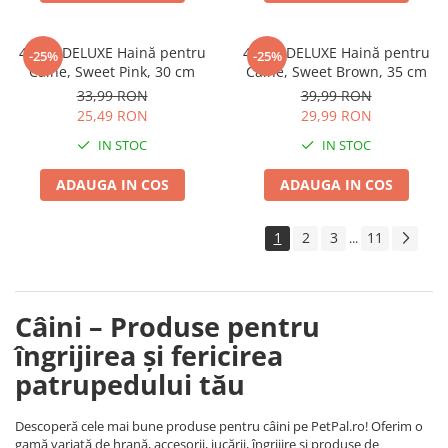
4DOG DELUXE Haină pentru
4DOG DELUXE Haină pentru
-25%
-25%
Câine, Sweet Pink, 30 cm
Câine, Sweet Brown, 35 cm
33,99 RON
39,99 RON
25,49 RON
29,99 RON
IN STOC
IN STOC
ADAUGA IN COS
ADAUGA IN COS
1
2
3
11
...
Câini – Produse pentru
îngrijirea și fericirea
patrupedului tău
Descoperă cele mai bune produse pentru câini pe PetPal.ro! Oferim o
gamă variată de hrană, accesorii, jucării, îngrijire și produse de