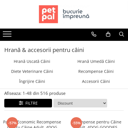
Toate Produsele
Câini
Hrană Uscată Câini
Câine Junior
Hrană & accesorii pentru câini
Câine Adult
Hrană Uscată Câini
Hrană Umedă Câini
Câine Senior
Hrană Umedă Câini
Diete Veterinare Câini
Recompense Câini
Câine Junior
Îngrijire Câini
Accesorii Câini
Câine Adult
Diete Veterinare Câini
Afiseaza:
1-
48
din
516
produse
Uscată
FILTRE
Umedă
Recompense Câini
Pachet Economic Recompense
Recompense pentru Câine
-57%
-55%
Biscuiți
pentru Câine Adult, 4DOG
Adult, 4DOG GOODIES