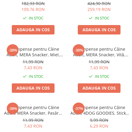
77x46cm
EXCLUSION Intestinal, Toate
Batoane Rozătoare
182,93 RON
424,90 RON
Rasele, Porc și Orez, 12kg
109,76 RON
259,19 RON
Îngrijire Rozătoare
IN STOC
IN STOC
Așternut Igienic Rozătoare
Cuști Rozătoare
ADAUGA IN COS
ADAUGA IN COS
Pești
Acvarii
Recompense pentru Câine
Recompense pentru Câine
-38%
-38%
Accesorii Acvarii
Adult, MERA Snacker, Miel,
Adult, MERA Snacker, Vită,
Hrană
200g
200g
11,99 RON
11,99 RON
7,43 RON
7,43 RON
Hrană Pești
IN STOC
IN STOC
Hrană Broaște Țestoase
Întreținere Acvariu
ADAUGA IN COS
ADAUGA IN COS
Tratament Apă
Recompense pentru Câine
Recompense pentru Câine
-38%
-37%
Adult, MERA Snacker, Pasăre,
Adult, 4DOG GOODIES, Sticks
200g
din Orez, Talie Mică, 12 cm, 6
11,99 RON
9,99 RON
bucăți/pungă
7,43 RON
6,29 RON