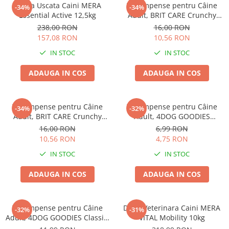
Hrana Uscata Caini MERA
Recompense pentru Câine
-34%
-34%
Essential Active 12,5kg
Adult, BRIT CARE Crunchy
Cracker, Insecte, Curcan și
238,00 RON
16,00 RON
Mere, 200g
157,08 RON
10,56 RON
IN STOC
IN STOC
ADAUGA IN COS
ADAUGA IN COS
Recompense pentru Câine
Recompense pentru Câine
-34%
-32%
Adult, BRIT CARE Crunchy
Adult, 4DOG GOODIES
Cracker, Insecte, Iepure și
Trainer, Miel și Orez, 150g
16,00 RON
6,99 RON
Fenicul, 200g
10,56 RON
4,75 RON
IN STOC
IN STOC
ADAUGA IN COS
ADAUGA IN COS
Recompense pentru Câine
Dieta Veterinara Caini MERA
-32%
-31%
Adult, 4DOG GOODIES Classic,
VITAL Mobility 10kg
Jerky Tenders Pui, 100g