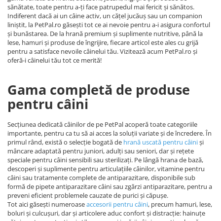
sănătate, toate pentru a-ți face patrupedul mai fericit și sănătos.
Indiferent dacă ai un câine activ, un cățel jucăuș sau un companion
liniștit, la PetPal.ro găsești tot ce ai nevoie pentru a-i asigura confortul
și bunăstarea. De la hrană premium și suplimente nutritive, până la
lese, hamuri și produse de îngrijire, fiecare articol este ales cu grijă
pentru a satisface nevoile câinelui tău. Vizitează acum PetPal.ro și
oferă-i câinelui tău tot ce merită!
Gama completă de produse
pentru câini
Secțiunea dedicată câinilor de pe PetPal acoperă toate categoriile
importante, pentru ca tu să ai acces la soluții variate și de încredere. În
primul rând, există o selecție bogată de
hrană uscată pentru câini
și
mâncare adaptată pentru juniori, adulți sau seniori, dar și rețete
speciale pentru câini sensibili sau sterilizați. Pe lângă hrana de bază,
descoperi și suplimente pentru articulațiile câinilor, vitamine pentru
câini sau tratamente complete de antiparazitare, disponibile sub
formă de pipete antiparazitare câini sau zgărzi antiparazitare, pentru a
preveni eficient problemele cauzate de purici și căpușe.
Tot aici găsești numeroase
accesorii pentru câini
, precum hamuri, lese,
boluri și culcușuri, dar și articolere aduc confort și distracție: hainuțe