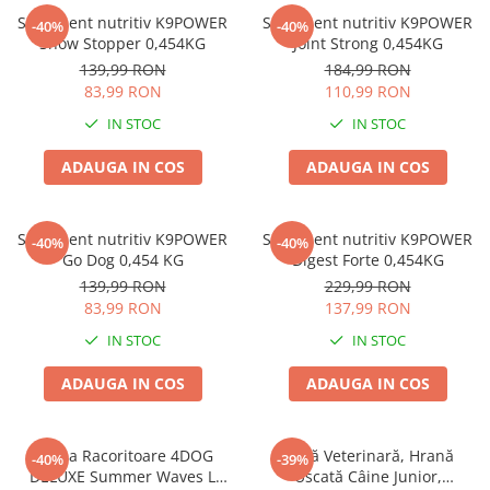
Supliment nutritiv K9POWER
Supliment nutritiv K9POWER
-40%
-40%
Show Stopper 0,454KG
Joint Strong 0,454KG
139,99 RON
184,99 RON
83,99 RON
110,99 RON
IN STOC
IN STOC
ADAUGA IN COS
ADAUGA IN COS
Supliment nutritiv K9POWER
Supliment nutritiv K9POWER
-40%
-40%
Go Dog 0,454 KG
Digest Forte 0,454KG
139,99 RON
229,99 RON
83,99 RON
137,99 RON
IN STOC
IN STOC
ADAUGA IN COS
ADAUGA IN COS
Saltea Racoritoare 4DOG
Dietă Veterinară, Hrană
-40%
-39%
DELUXE Summer Waves L
Uscată Câine Junior,