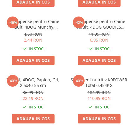
ADAUGA IN COS
ADAUGA IN COS
Recompense pentru Câine
Recompense pentru Câine
-46%
-42%
Adult, 4DOG Munchy,
Adult, 4DOG GOODIES
Batoane, Vită, 12.5cm, 10
Barbecue, Cotlete de Miel,
4,50 RON
11,99 RON
bucăți
100g
2,44 RON
6,95 RON
IN STOC
IN STOC
ADAUGA IN COS
ADAUGA IN COS
Zgardă, 4DOG, Papion, Gri,
Supliment nutritiv K9POWER
-40%
-40%
2,5x40-55 cm
Total 0,454KG
36,99 RON
184,99 RON
22,19 RON
110,99 RON
IN STOC
IN STOC
ADAUGA IN COS
ADAUGA IN COS