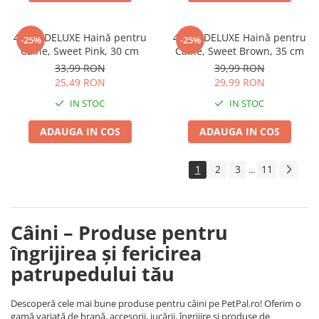
4DOG DELUXE Haină pentru
4DOG DELUXE Haină pentru
-25%
-25%
Câine, Sweet Pink, 30 cm
Câine, Sweet Brown, 35 cm
33,99 RON
39,99 RON
25,49 RON
29,99 RON
IN STOC
IN STOC
ADAUGA IN COS
ADAUGA IN COS
1
2
3
11
...
Câini – Produse pentru
îngrijirea și fericirea
patrupedului tău
Descoperă cele mai bune produse pentru câini pe PetPal.ro! Oferim o
gamă variată de hrană, accesorii, jucării, îngrijire și produse de