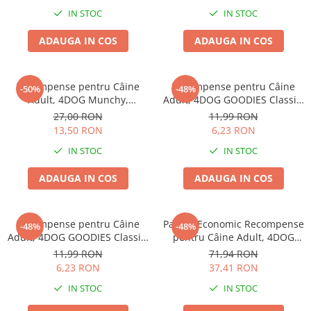
Haine Câini
Zgărzi & Hamuri
IN STOC
IN STOC
ADAUGA IN COS
ADAUGA IN COS
Recompense pentru Câine
Recompense pentru Câine
-50%
-48%
Adult, 4DOG Munchy,
Adult, 4DOG GOODIES Classic,
Batoane, Vită, 12.5cm, 100
Strips de Pui, 100g
27,00 RON
11,99 RON
bucăți
13,50 RON
6,23 RON
IN STOC
IN STOC
ADAUGA IN COS
ADAUGA IN COS
Recompense pentru Câine
Pachet Economic Recompense
-48%
-48%
Adult, 4DOG GOODIES Classic,
pentru Câine Adult, 4DOG
Sticks cu Pui și Orez, 100g
GOODIES Barbecue, Cotlete
11,99 RON
71,94 RON
de Miel, 6x100g
6,23 RON
37,41 RON
IN STOC
IN STOC