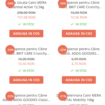
Hrana Uscata Caini MERA
Recompense pentru Câine
-34%
-34%
Essential Active 12,5kg
Adult, BRIT CARE Crunchy
Cracker, Insecte, Curcan și
238,00 RON
16,00 RON
Mere, 200g
157,08 RON
10,56 RON
IN STOC
IN STOC
ADAUGA IN COS
ADAUGA IN COS
Recompense pentru Câine
Recompense pentru Câine
-34%
-32%
Adult, BRIT CARE Crunchy
Adult, 4DOG GOODIES
Cracker, Insecte, Iepure și
Trainer, Miel și Orez, 150g
16,00 RON
6,99 RON
Fenicul, 200g
10,56 RON
4,75 RON
IN STOC
IN STOC
ADAUGA IN COS
ADAUGA IN COS
Recompense pentru Câine
Dieta Veterinara Caini MERA
-32%
-31%
Adult, 4DOG GOODIES Classic,
VITAL Mobility 10kg
Jerky Tenders Pui, 100g