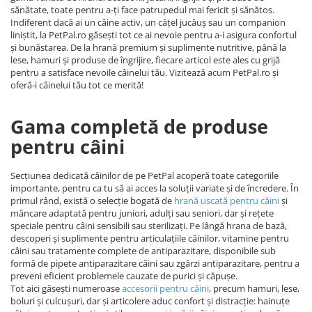
sănătate, toate pentru a-ți face patrupedul mai fericit și sănătos.
Indiferent dacă ai un câine activ, un cățel jucăuș sau un companion
liniștit, la PetPal.ro găsești tot ce ai nevoie pentru a-i asigura confortul
și bunăstarea. De la hrană premium și suplimente nutritive, până la
lese, hamuri și produse de îngrijire, fiecare articol este ales cu grijă
pentru a satisface nevoile câinelui tău. Vizitează acum PetPal.ro și
oferă-i câinelui tău tot ce merită!
Gama completă de produse
pentru câini
Secțiunea dedicată câinilor de pe PetPal acoperă toate categoriile
importante, pentru ca tu să ai acces la soluții variate și de încredere. În
primul rând, există o selecție bogată de
hrană uscată pentru câini
și
mâncare adaptată pentru juniori, adulți sau seniori, dar și rețete
speciale pentru câini sensibili sau sterilizați. Pe lângă hrana de bază,
descoperi și suplimente pentru articulațiile câinilor, vitamine pentru
câini sau tratamente complete de antiparazitare, disponibile sub
formă de pipete antiparazitare câini sau zgărzi antiparazitare, pentru a
preveni eficient problemele cauzate de purici și căpușe.
Tot aici găsești numeroase
accesorii pentru câini
, precum hamuri, lese,
boluri și culcușuri, dar și articolere aduc confort și distracție: hainuțe