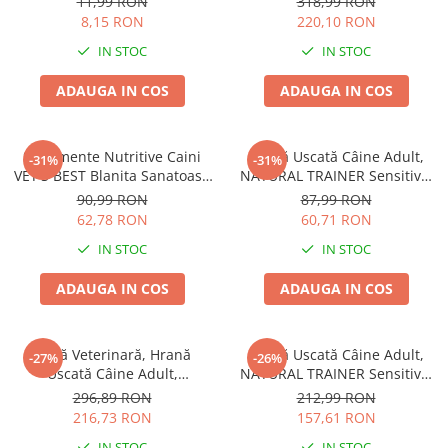
11,99 RON
318,99 RON
8,15 RON
220,10 RON
IN STOC
IN STOC
ADAUGA IN COS
ADAUGA IN COS
Suplimente Nutritive Caini
Hrană Uscată Câine Adult,
-31%
-31%
VET'S BEST Blanita Sanatoasa
NATURAL TRAINER Sensitive,
60 tablete
Fără Gluten, Talie Mică,
90,99 RON
87,99 RON
Iepure, 2kg
62,78 RON
60,71 RON
IN STOC
IN STOC
ADAUGA IN COS
ADAUGA IN COS
Dietă Veterinară, Hrană
Hrană Uscată Câine Adult,
-27%
-26%
Uscată Câine Adult,
NATURAL TRAINER Sensitive,
EXCLUSION Intestinal, Talie
Talie Mică, Prosciutto Crudo,
296,89 RON
212,99 RON
Mică, Porc și Orez, 7kg
7kg
216,73 RON
157,61 RON
IN STOC
IN STOC