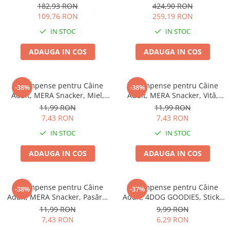
77x46cm
EXCLUSION Intestinal, Toate
182,93 RON
424,90 RON
Rasele, Porc și Orez, 12kg
109,76 RON
259,19 RON
IN STOC
IN STOC
ADAUGA IN COS
ADAUGA IN COS
Recompense pentru Câine
Recompense pentru Câine
-38%
-38%
Adult, MERA Snacker, Miel,
Adult, MERA Snacker, Vită,
200g
200g
11,99 RON
11,99 RON
7,43 RON
7,43 RON
IN STOC
IN STOC
ADAUGA IN COS
ADAUGA IN COS
Recompense pentru Câine
Recompense pentru Câine
-38%
-37%
Adult, MERA Snacker, Pasăre,
Adult, 4DOG GOODIES, Sticks
200g
din Orez, Talie Mică, 12 cm, 6
11,99 RON
9,99 RON
bucăți/pungă
7,43 RON
6,29 RON