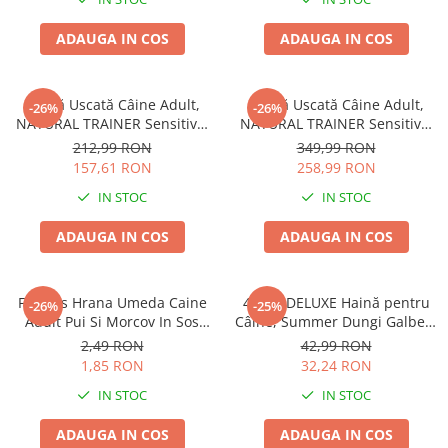
ADAUGA IN COS
ADAUGA IN COS
Hrană Uscată Câine Adult,
Hrană Uscată Câine Adult,
-26%
-26%
NATURAL TRAINER Sensitive,
NATURAL TRAINER Sensitive,
Talie Mică, Vită și Orez, 7kg
Fără Gluten, Talie
212,99 RON
349,99 RON
Medie/Mare, Rață, 12kg
157,61 RON
258,99 RON
IN STOC
IN STOC
ADAUGA IN COS
ADAUGA IN COS
Friskies Hrana Umeda Caine
4DOG DELUXE Haină pentru
-26%
-25%
Adult Pui Si Morcov In Sos
Câine, Summer Dungi Galben,
100g
35 cm
2,49 RON
42,99 RON
1,85 RON
32,24 RON
IN STOC
IN STOC
ADAUGA IN COS
ADAUGA IN COS