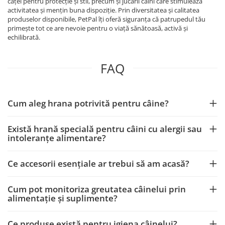
căței pentru protecție și stil, precum și jucării câini care stimulează
activitatea și mențin buna dispoziție. Prin diversitatea și calitatea
produselor disponibile, PetPal îți oferă siguranța că patrupedul tău
primește tot ce are nevoie pentru o viață sănătoasă, activă și
echilibrată.
FAQ
Cum aleg hrana potrivită pentru câine?
Există hrană specială pentru câini cu alergii sau
intoleranțe alimentare?
Ce accesorii esențiale ar trebui să am acasă?
Cum pot monitoriza greutatea câinelui prin
alimentație și suplimente?
Ce produse există pentru igiena câinelui?