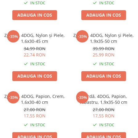
IN STOC
IN STOC
ADAUGA IN COS
ADAUGA IN COS
Zgardă, 4DOG, Nylon și Piele,
Zgardă, 4DOG, Nylon și Piele,
-35%
-35%
1,6x30-45 cm
1,9x35-50 cm
34,99 RON
39,99 RON
22,74 RON
25,99 RON
IN STOC
IN STOC
ADAUGA IN COS
ADAUGA IN COS
Zgardă, 4DOG, Papion, Crem,
Zgardă, 4DOG, Papion,
-35%
-35%
1,6x30-40 cm
Albastru, 1,9x35-50 cm
27,00 RON
27,00 RON
17,55 RON
17,55 RON
IN STOC
IN STOC
ADAUGA IN COS
ADAUGA IN COS