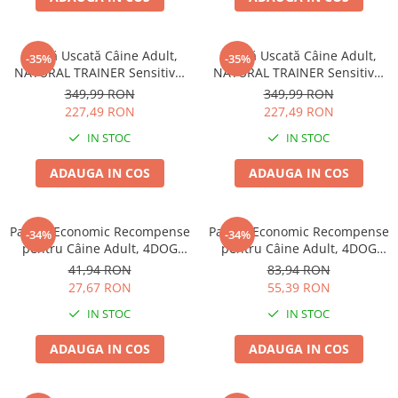
Hrană Uscată Câine Adult,
Hrană Uscată Câine Adult,
-35%
-35%
NATURAL TRAINER Sensitive,
NATURAL TRAINER Sensitive,
Fără Gluten, Talie
Fără Gluten, Talie
349,99 RON
349,99 RON
Medie/Mare, Iepure, 12kg
Medie/Mare, Miel, 12kg
227,49 RON
227,49 RON
IN STOC
IN STOC
ADAUGA IN COS
ADAUGA IN COS
Pachet Economic Recompense
Pachet Economic Recompense
-34%
-34%
pentru Câine Adult, 4DOG
pentru Câine Adult, 4DOG
GOODIES Trainer, Miel și
GOODIES Classic, Jerky
41,94 RON
83,94 RON
Orez, 6x150g
Tenders Pui, 6x100g
27,67 RON
55,39 RON
IN STOC
IN STOC
ADAUGA IN COS
ADAUGA IN COS