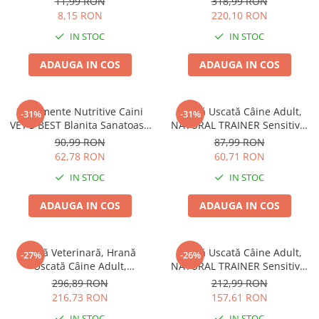
11,99 RON
318,99 RON
8,15 RON
220,10 RON
IN STOC
IN STOC
ADAUGA IN COS
ADAUGA IN COS
Suplimente Nutritive Caini
Hrană Uscată Câine Adult,
-31%
-31%
VET'S BEST Blanita Sanatoasa
NATURAL TRAINER Sensitive,
60 tablete
Fără Gluten, Talie Mică,
90,99 RON
87,99 RON
Iepure, 2kg
62,78 RON
60,71 RON
IN STOC
IN STOC
ADAUGA IN COS
ADAUGA IN COS
Dietă Veterinară, Hrană
Hrană Uscată Câine Adult,
-27%
-26%
Uscată Câine Adult,
NATURAL TRAINER Sensitive,
EXCLUSION Intestinal, Talie
Talie Mică, Prosciutto Crudo,
296,89 RON
212,99 RON
Mică, Porc și Orez, 7kg
7kg
216,73 RON
157,61 RON
IN STOC
IN STOC