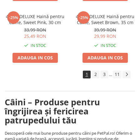
4DOG DELUXE Haină pentru
4DOG DELUXE Haină pentru
-25%
-25%
Câine, Sweet Pink, 30 cm
Câine, Sweet Brown, 35 cm
33,99 RON
39,99 RON
25,49 RON
29,99 RON
IN STOC
IN STOC
ADAUGA IN COS
ADAUGA IN COS
1
2
3
11
...
Câini – Produse pentru
îngrijirea și fericirea
patrupedului tău
Descoperă cele mai bune produse pentru câini pe PetPal.ro! Oferim o
gamă variată de hrană, accesorii, jucării, îngrijire și produse de