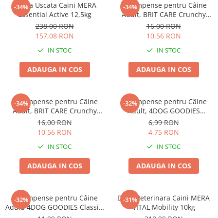
Hrana Uscata Caini MERA
Recompense pentru Câine
-34%
-34%
Essential Active 12,5kg
Adult, BRIT CARE Crunchy
Cracker, Insecte, Curcan și
238,00 RON
16,00 RON
Mere, 200g
157,08 RON
10,56 RON
IN STOC
IN STOC
ADAUGA IN COS
ADAUGA IN COS
Recompense pentru Câine
Recompense pentru Câine
-34%
-32%
Adult, BRIT CARE Crunchy
Adult, 4DOG GOODIES
Cracker, Insecte, Iepure și
Trainer, Miel și Orez, 150g
16,00 RON
6,99 RON
Fenicul, 200g
10,56 RON
4,75 RON
IN STOC
IN STOC
ADAUGA IN COS
ADAUGA IN COS
Recompense pentru Câine
Dieta Veterinara Caini MERA
-32%
-31%
Adult, 4DOG GOODIES Classic,
VITAL Mobility 10kg
Jerky Tenders Pui, 100g