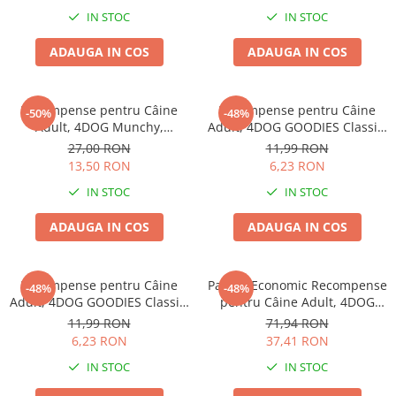
Haine Câini
Zgărzi & Hamuri
IN STOC
IN STOC
ADAUGA IN COS
ADAUGA IN COS
Recompense pentru Câine
Recompense pentru Câine
-50%
-48%
Adult, 4DOG Munchy,
Adult, 4DOG GOODIES Classic,
Batoane, Vită, 12.5cm, 100
Strips de Pui, 100g
27,00 RON
11,99 RON
bucăți
13,50 RON
6,23 RON
IN STOC
IN STOC
ADAUGA IN COS
ADAUGA IN COS
Recompense pentru Câine
Pachet Economic Recompense
-48%
-48%
Adult, 4DOG GOODIES Classic,
pentru Câine Adult, 4DOG
Sticks cu Pui și Orez, 100g
GOODIES Barbecue, Cotlete
11,99 RON
71,94 RON
de Miel, 6x100g
6,23 RON
37,41 RON
IN STOC
IN STOC