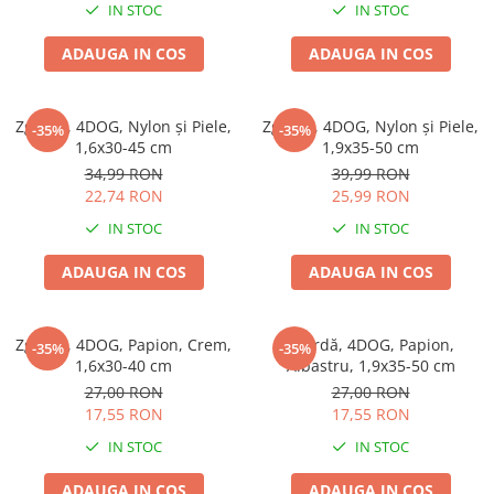
IN STOC
IN STOC
ADAUGA IN COS
ADAUGA IN COS
Zgardă, 4DOG, Nylon și Piele,
Zgardă, 4DOG, Nylon și Piele,
-35%
-35%
1,6x30-45 cm
1,9x35-50 cm
34,99 RON
39,99 RON
22,74 RON
25,99 RON
IN STOC
IN STOC
ADAUGA IN COS
ADAUGA IN COS
Zgardă, 4DOG, Papion, Crem,
Zgardă, 4DOG, Papion,
-35%
-35%
1,6x30-40 cm
Albastru, 1,9x35-50 cm
27,00 RON
27,00 RON
17,55 RON
17,55 RON
IN STOC
IN STOC
ADAUGA IN COS
ADAUGA IN COS