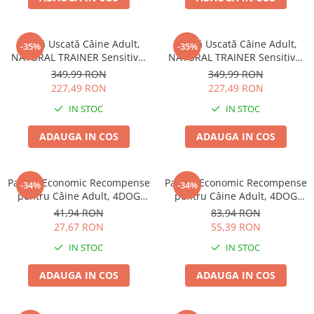
Hrană Uscată Câine Adult,
Hrană Uscată Câine Adult,
-35%
-35%
NATURAL TRAINER Sensitive,
NATURAL TRAINER Sensitive,
Fără Gluten, Talie
Fără Gluten, Talie
349,99 RON
349,99 RON
Medie/Mare, Iepure, 12kg
Medie/Mare, Miel, 12kg
227,49 RON
227,49 RON
IN STOC
IN STOC
ADAUGA IN COS
ADAUGA IN COS
Pachet Economic Recompense
Pachet Economic Recompense
-34%
-34%
pentru Câine Adult, 4DOG
pentru Câine Adult, 4DOG
GOODIES Trainer, Miel și
GOODIES Classic, Jerky
41,94 RON
83,94 RON
Orez, 6x150g
Tenders Pui, 6x100g
27,67 RON
55,39 RON
IN STOC
IN STOC
ADAUGA IN COS
ADAUGA IN COS