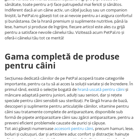
sănătate, toate pentru a-ți face patrupedul mai fericit și sănătos.
Indiferent dacă ai un câine activ, un cățel jucăuș sau un companion
liniștit, la PetPal.ro găsești tot ce ai nevoie pentru a-i asigura confortul
și bunăstarea. De la hrană premium și suplimente nutritive, până la
lese, hamuri și produse de îngrijire, fiecare articol este ales cu grijă
pentru a satisface nevoile câinelui tău. Vizitează acum PetPal.ro și
oferă-i câinelui tău tot ce merită!
Gama completă de produse
pentru câini
Secțiunea dedicată câinilor de pe PetPal acoperă toate categoriile
importante, pentru ca tu să ai acces la soluții variate și de încredere. În
primul rând, există o selecție bogată de
hrană uscată pentru câini
și
mâncare adaptată pentru juniori, adulți sau seniori, dar și rețete
speciale pentru câini sensibili sau sterilizați. Pe lângă hrana de bază,
descoperi și suplimente pentru articulațiile câinilor, vitamine pentru
câini sau tratamente complete de antiparazitare, disponibile sub
formă de pipete antiparazitare câini sau zgărzi antiparazitare, pentru a
preveni eficient problemele cauzate de purici și căpușe.
Tot aici găsești numeroase
accesorii pentru câini
, precum hamuri, lese,
boluri și culcușuri, dar și articolere aduc confort și distracție: hainuțe