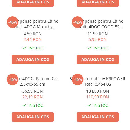
ADAUGA IN COS
ADAUGA IN COS
Recompense pentru Câine
Recompense pentru Câine
-46%
-42%
Adult, 4DOG Munchy,
Adult, 4DOG GOODIES
Batoane, Vită, 12.5cm, 10
Barbecue, Cotlete de Miel,
4,50 RON
11,99 RON
bucăți
100g
2,44 RON
6,95 RON
IN STOC
IN STOC
ADAUGA IN COS
ADAUGA IN COS
Zgardă, 4DOG, Papion, Gri,
Supliment nutritiv K9POWER
-40%
-40%
2,5x40-55 cm
Total 0,454KG
36,99 RON
184,99 RON
22,19 RON
110,99 RON
IN STOC
IN STOC
ADAUGA IN COS
ADAUGA IN COS