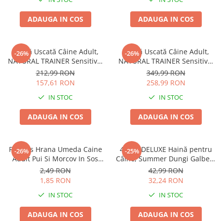
ADAUGA IN COS
ADAUGA IN COS
Hrană Uscată Câine Adult,
Hrană Uscată Câine Adult,
-26%
-26%
NATURAL TRAINER Sensitive,
NATURAL TRAINER Sensitive,
Talie Mică, Vită și Orez, 7kg
Fără Gluten, Talie
212,99 RON
349,99 RON
Medie/Mare, Rață, 12kg
157,61 RON
258,99 RON
IN STOC
IN STOC
ADAUGA IN COS
ADAUGA IN COS
Friskies Hrana Umeda Caine
4DOG DELUXE Haină pentru
-26%
-25%
Adult Pui Si Morcov In Sos
Câine, Summer Dungi Galben,
100g
35 cm
2,49 RON
42,99 RON
1,85 RON
32,24 RON
IN STOC
IN STOC
ADAUGA IN COS
ADAUGA IN COS