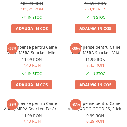
77x46cm
EXCLUSION Intestinal, Toate
182,93 RON
424,90 RON
Rasele, Porc și Orez, 12kg
109,76 RON
259,19 RON
IN STOC
IN STOC
ADAUGA IN COS
ADAUGA IN COS
Recompense pentru Câine
Recompense pentru Câine
-38%
-38%
Adult, MERA Snacker, Miel,
Adult, MERA Snacker, Vită,
200g
200g
11,99 RON
11,99 RON
7,43 RON
7,43 RON
IN STOC
IN STOC
ADAUGA IN COS
ADAUGA IN COS
Recompense pentru Câine
Recompense pentru Câine
-38%
-37%
Adult, MERA Snacker, Pasăre,
Adult, 4DOG GOODIES, Sticks
200g
din Orez, Talie Mică, 12 cm, 6
11,99 RON
9,99 RON
bucăți/pungă
7,43 RON
6,29 RON