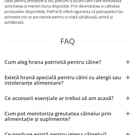
căței pentru protecție și stil, precum și jucării câini care stimulează
activitatea și mențin buna dispoziție. Prin diversitatea și calitatea
produselor disponibile, PetPal îți oferă siguranța că patrupedul tău
primește tot ce are nevoie pentru o viață sănătoasă, activă și
echilibrată.
FAQ
Cum aleg hrana potrivită pentru câine?
Există hrană specială pentru câini cu alergii sau
intoleranțe alimentare?
Ce accesorii esențiale ar trebui să am acasă?
Cum pot monitoriza greutatea câinelui prin
alimentație și suplimente?
Ce produse există pentru igiena câinelui?