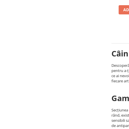
AD
Câin
Descoperă 
pentru a-ț
ce ai nevo
fiecare art
Gama
Secțiunea 
rând, exis
sensibili 
de antipar