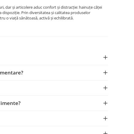
ri, dar și articolere aduc confort și distracție: hainuțe căței
a dispoziție. Prin diversitatea și calitatea produselor
ru o viață sănătoasă, activă și echilibrată.
limentare?
plimente?