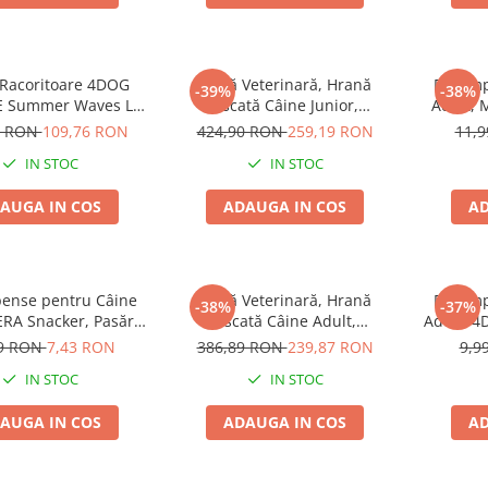
 Racoritoare 4DOG
Dietă Veterinară, Hrană
Recomp
-39%
-38%
E Summer Waves L
Uscată Câine Junior,
Adult, 
77x46cm
EXCLUSION Intestinal, Toate
3 RON
109,76 RON
424,90 RON
259,19 RON
11,
Rasele, Porc și Orez, 12kg
IN STOC
IN STOC
AUGA IN COS
ADAUGA IN COS
AD
ense pentru Câine
Dietă Veterinară, Hrană
Recomp
-38%
-37%
ERA Snacker, Pasăre,
Uscată Câine Adult,
Adult, 4
200g
EXCLUSION Mobility, Talie
din Orez,
99 RON
7,43 RON
386,89 RON
239,87 RON
9,9
Medie/Mare, Porc și Orez,
IN STOC
IN STOC
12kg
AUGA IN COS
ADAUGA IN COS
AD