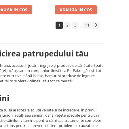
AUGA IN COS
ADAUGA IN COS
1
2
3
11
...
ricirea patrupedului tău
nă, accesorii, jucării, îngrijire și produse de sănătate, toate
ățel jucăuș sau un companion liniștit, la PetPal.ro găsești tot
te nutritive, până la lese, hamuri și produse de îngrijire,
etPal.ro și oferă-i câinelui tău tot ce merită!
ini
tu să ai acces la soluții variate și de încredere. În primul
niori, adulți sau seniori, dar și rețete speciale pentru câini
ațiile câinilor, vitamine pentru câini sau tratamente complete
parazitare, pentru a preveni eficient problemele cauzate de