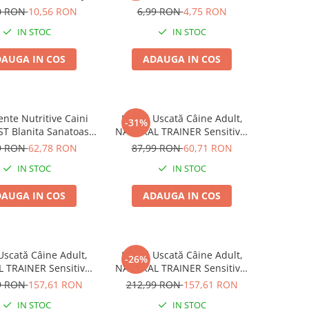
, Insecte, Iepure și
Trainer, Miel și Orez, 150g
0 RON
10,56 RON
6,99 RON
4,75 RON
Fenicul, 200g
IN STOC
IN STOC
AUGA IN COS
ADAUGA IN COS
nte Nutritive Caini
Hrană Uscată Câine Adult,
-31%
ST Blanita Sanatoasa
NATURAL TRAINER Sensitive,
60 tablete
Fără Gluten, Talie Mică,
9 RON
62,78 RON
87,99 RON
60,71 RON
Iepure, 2kg
IN STOC
IN STOC
AUGA IN COS
ADAUGA IN COS
scată Câine Adult,
Hrană Uscată Câine Adult,
-26%
 TRAINER Sensitive,
NATURAL TRAINER Sensitive,
că, Prosciutto Crudo,
Talie Mică, Vită și Orez, 7kg
9 RON
157,61 RON
212,99 RON
157,61 RON
7kg
IN STOC
IN STOC