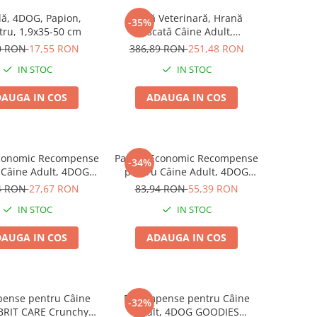
ă, 4DOG, Papion,
Dietă Veterinară, Hrană
-35%
tru, 1,9x35-50 cm
Uscată Câine Adult,
EXCLUSION Intestinal, Talie
0 RON
17,55 RON
386,89 RON
251,48 RON
Medie/Mare, Porc și Orez,
IN STOC
IN STOC
12kg
AUGA IN COS
ADAUGA IN COS
conomic Recompense
Pachet Economic Recompense
-34%
 Câine Adult, 4DOG
pentru Câine Adult, 4DOG
S Trainer, Miel și
GOODIES Classic, Jerky
4 RON
27,67 RON
83,94 RON
55,39 RON
Orez, 6x150g
Tenders Pui, 6x100g
IN STOC
IN STOC
AUGA IN COS
ADAUGA IN COS
ense pentru Câine
Recompense pentru Câine
-32%
 BRIT CARE Crunchy
Adult, 4DOG GOODIES