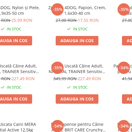
DOG, Nylon și Piele,
Zgardă, 4DOG, Papion, Crem,
Zgard
-35%
-35%
,9x35-50 cm
1,6x30-40 cm
Albas
9 RON
25,99 RON
27,00 RON
17,55 RON
27,0
IN STOC
IN STOC
AUGA IN COS
ADAUGA IN COS
AD
scată Câine Adult,
Hrană Uscată Câine Adult,
Pachet E
-35%
-34%
TRAINER Sensitive,
NATURAL TRAINER Sensitive,
pentru
ă Gluten, Talie
Fără Gluten, Talie
GOODIE
9 RON
227,49 RON
349,99 RON
227,49 RON
41,9
Mare, Iepure, 12kg
Medie/Mare, Miel, 12kg
IN STOC
IN STOC
AUGA IN COS
ADAUGA IN COS
AD
Uscata Caini MERA
Recompense pentru Câine
Recomp
-34%
-34%
tial Active 12,5kg
Adult, BRIT CARE Crunchy
Adult,