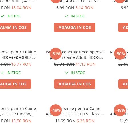
 Câine Adult, 4DOG
Adult, 4DOG GOODIES
Adult, 
rainer, Vită, 6x150g
Trainer, Vită, 150g
Presat
4 RON
18,04 RON
6,99 RON
3,14 RON
6,9
IN STOC
IN STOC
AUGA IN COS
ADAUGA IN COS
AD
ense pentru Câine
Pachet Economic Recompense
ROYAL CA
-51%
-50%
t, 4DOG GOODIES
pentru Câine Adult, 4DOG
hrană 
, Miel și Orez, 500g
GOODIES Classic, Sticks cu Pui
9 RON
10,77 RON
83,94 RON
41,13 RON
25,9
și Orez, 6x100g
IN STOC
IN STOC
AUGA IN COS
ADAUGA IN COS
AD
ense pentru Câine
Recompense pentru Câine
Recomp
-48%
-48%
t, 4DOG Munchy,
Adult, 4DOG GOODIES Classic,
Adult, 4
, Vită, 12.5cm, 100
Strips de Pui, 100g
Sticks 
0 RON
13,50 RON
11,99 RON
6,23 RON
11,
bucăți