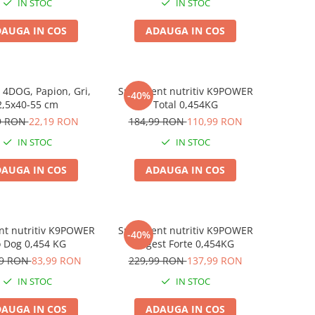
IN STOC
IN STOC
AUGA IN COS
ADAUGA IN COS
 4DOG, Papion, Gri,
Supliment nutritiv K9POWER
-40%
2,5x40-55 cm
Total 0,454KG
9 RON
22,19 RON
184,99 RON
110,99 RON
IN STOC
IN STOC
AUGA IN COS
ADAUGA IN COS
nt nutritiv K9POWER
Supliment nutritiv K9POWER
-40%
 Dog 0,454 KG
Digest Forte 0,454KG
99 RON
83,99 RON
229,99 RON
137,99 RON
IN STOC
IN STOC
AUGA IN COS
ADAUGA IN COS