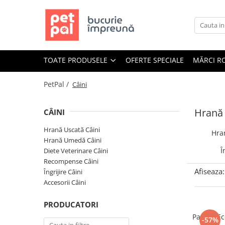
Toate Produsele
Câini
TOATE PRODUSELE
OFERTE SPECIALE
MĂRCI R
Hrană Uscată Câini
Câine Junior
PetPal /
Câini
Câine Adult
Câine Senior
Hrană 
CÂINI
Hrană Umedă Câini
Hrană Uscată Câini
Hra
Câine Junior
Hrană Umedă Câini
Câine Adult
Î
Diete Veterinare Câini
Recompense Câini
Diete Veterinare Câini
Afiseaza:
Îngrijire Câini
Uscată
Accesorii Câini
Umedă
PRODUCATORI
Recompense Câini
Pachet E
-57%
Biscuiți