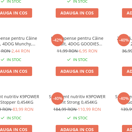
IN STOC
IN STOC
AUGA IN COS
ADAUGA IN COS
AD
ense pentru Câine
Recompense pentru Câine
Zgardă,
-42%
-40%
t, 4DOG Munchy,
Adult, 4DOG GOODIES
, Vită, 12.5cm, 10
Barbecue, Cotlete de Miel,
0 RON
2,44 RON
11,99 RON
6,95 RON
36,9
bucăți
100g
IN STOC
IN STOC
AUGA IN COS
ADAUGA IN COS
AD
t nutritiv K9POWER
Supliment nutritiv K9POWER
Suplime
-40%
-40%
Stopper 0,454KG
Joint Strong 0,454KG
Go
99 RON
83,99 RON
184,99 RON
110,99 RON
139,
IN STOC
IN STOC
AUGA IN COS
ADAUGA IN COS
AD