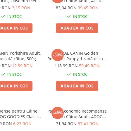
4DOG, Oase din Piele
pentru Câine Adult, 4DOG
ă, 8.5cm, 3 bucăți
GOODIES Classic, Strips de
9 RON
3,15 RON
83,94 RON
39,45 RON
Pui, 6x100g
IN STOC
IN STOC
AUGA IN COS
ADAUGA IN COS
NIN Yorkshire Adult,
ROYAL CANIN Golden
-50%
uscată câine, 500g
Retriever Puppy, hrană uscată
câine junior, 3kg
9 RON
12,99 RON
118,99 RON
59,49 RON
IN STOC
IN STOC
AUGA IN COS
ADAUGA IN COS
ense pentru Câine
Pachet Economic Recompense
-48%
DOG GOODIES Classic,
pentru Câine Adult, 4DOG
cu Pui și Orez, 100g
GOODIES Barbecue, Cotlete
99 RON
6,23 RON
71,94 RON
37,41 RON
de Miel, 6x100g