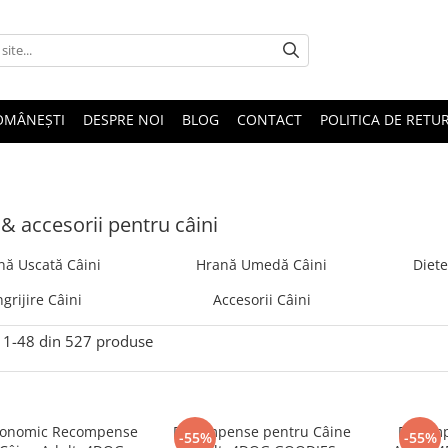
OMÂNEȘTI
DESPRE NOI
BLOG
CONTACT
POLITICA DE RETU
& accesorii pentru câini
nă Uscată Câini
Hrană Umedă Câini
Diete
ngrijire Câini
Accesorii Câini
1-
48
din
527
produse
conomic Recompense
Recompense pentru Câine
Recomp
-55%
-55%