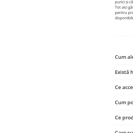
purici și c
Tot aici 
pentru pro
disponibil
Cum ale
Există 
Ce acce
Cum pot
Ce prod
Care su