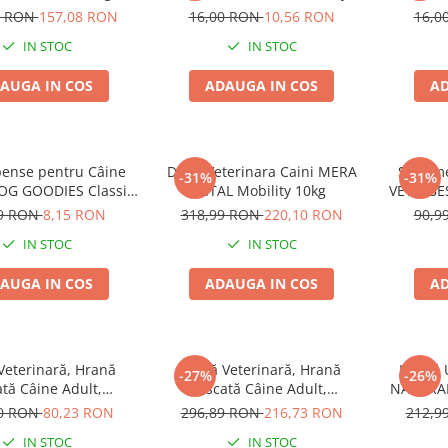
Cracker, Insecte, Curcan și
Cracker
0 RON
157,08 RON
16,00 RON
10,56 RON
16,0
Mere, 200g
IN STOC
IN STOC
AUGA IN COS
ADAUGA IN COS
AD
ense pentru Câine
Dieta Veterinara Caini MERA
Suplime
-31%
-31%
DOG GOODIES Classic,
VITAL Mobility 10kg
VET'S BE
Tenders Pui, 100g
99 RON
8,15 RON
318,99 RON
220,10 RON
90,9
IN STOC
IN STOC
AUGA IN COS
ADAUGA IN COS
AD
Veterinară, Hrană
Dietă Veterinară, Hrană
Hrană U
-27%
-26%
tă Câine Adult,
Uscată Câine Adult,
NATURAL
N Intestinal, Talie
EXCLUSION Intestinal, Talie
Talie Mi
90 RON
80,23 RON
296,89 RON
216,73 RON
212,9
e, Porc și Orez, 2kg
Mică, Porc și Orez, 7kg
IN STOC
IN STOC