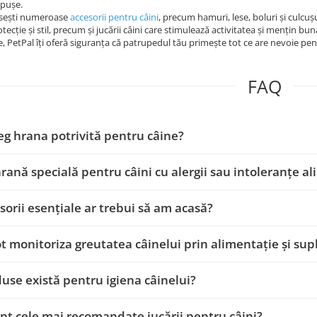
ăpușe.
găsești numeroase
accesorii pentru câini
, precum hamuri, lese, boluri și culcușu
tecție și stil, precum și jucării câini care stimulează activitatea și mențin bun
e, PetPal îți oferă siguranța că patrupedul tău primește tot ce are nevoie pent
FAQ
g hrana potrivită pentru câine?
hrană specială pentru câini cu alergii sau intoleranțe a
sorii esențiale ar trebui să am acasă?
 monitoriza greutatea câinelui prin alimentație și su
use există pentru igiena câinelui?
nt cele mai recomandate jucării pentru câini?