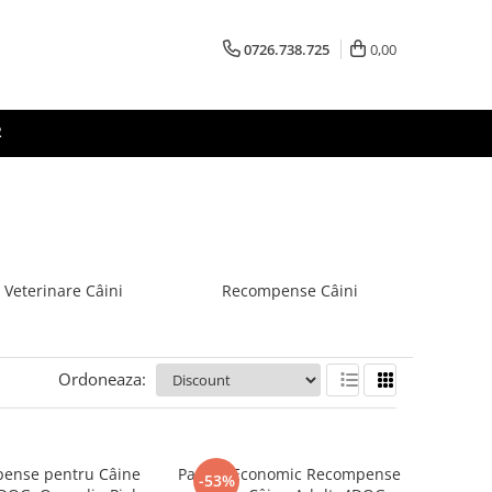
0726.738.725
0,00
R
 Veterinare Câini
Recompense Câini
Ordoneaza:
ense pentru Câine
Pachet Economic Recompense
-53%