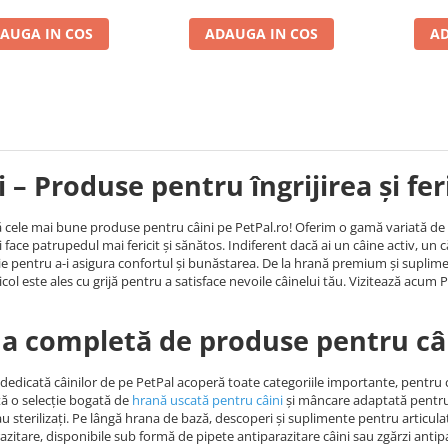
AUGA IN COS
ADAUGA IN COS
AD
i – Produse pentru îngrijirea și fe
cele mai bune produse pentru câini pe PetPal.ro! Oferim o gamă variată de hra
i face patrupedul mai fericit și sănătos. Indiferent dacă ai un câine activ, un c
ie pentru a-i asigura confortul și bunăstarea. De la hrană premium și suplimen
icol este ales cu grijă pentru a satisface nevoile câinelui tău. Vizitează acum P
 completă de produse pentru câ
dedicată câinilor de pe PetPal acoperă toate categoriile importante, pentru ca 
tă o selecție bogată de
hrană uscată pentru câini
și mâncare adaptată pentru ju
sau sterilizați. Pe lângă hrana de bază, descoperi și suplimente pentru articul
azitare, disponibile sub formă de pipete antiparazitare câini sau zgărzi anti