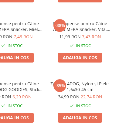
ense pentru Câine
Recompense pentru Câine
-38%
MERA Snacker, Miel,
Adult, MERA Snacker, Vită,
200g
200g
99 RON
7,43 RON
11,99 RON
7,43 RON
IN STOC
IN STOC
AUGA IN COS
ADAUGA IN COS
ense pentru Câine
Zgardă, 4DOG, Nylon și Piele,
-35%
DOG GOODIES, Sticks
1,6x30-45 cm
 Talie Mică, 12 cm, 6
9 RON
6,29 RON
34,99 RON
22,74 RON
bucăți/pungă
IN STOC
IN STOC
AUGA IN COS
ADAUGA IN COS